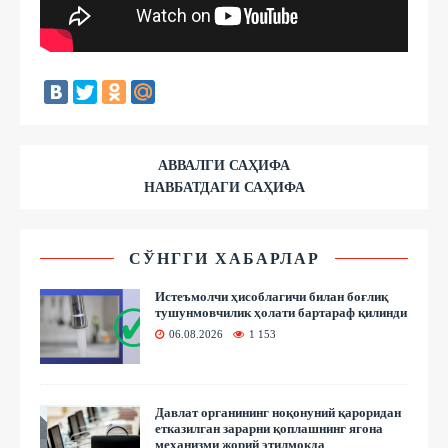
АВВАЛГИ САҲИФА
НАВБАТДАГИ САҲИФА
СЎНГГИ ХАБАРЛАР
Истеъмолчи ҳисоблагичи билан боғлиқ
тушунмовчилик ҳолати бартараф қилинди
06.08.2026
1 153
Давлат органининг ноқонуний қароридан
етказилган зарарни қоплашнинг ягона
механизми жорий этилмоқда