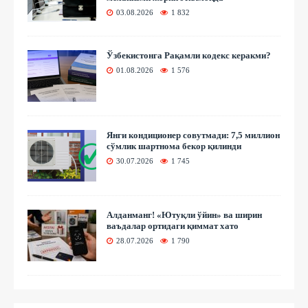
03.08.2026
1 832
Ўзбекистонга Рақамли кодекс керакми?
01.08.2026
1 576
Янги кондиционер совутмади: 7,5 миллион
сўмлик шартнома бекор қилинди
30.07.2026
1 745
Алданманг! «Ютуқли ўйин» ва ширин
ваъдалар ортидаги қиммат хато
28.07.2026
1 790