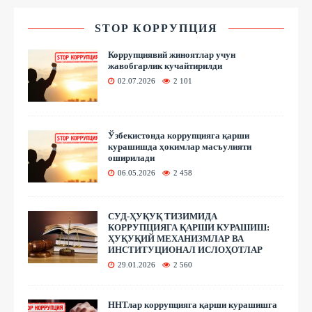
STOP КОРРУПЦИЯ
Коррупциявий жиноятлар учун
жавобгарлик кучайтирилди
02.07.2026
2 101
Ўзбекистонда коррупцияга қарши
курашишда ҳокимлар масъулияти
оширилади
06.05.2026
2 458
СУД-ҲУҚУҚ ТИЗИМИДА
КОРРУПЦИЯГА ҚАРШИ КУРАШИШ:
ҲУҚУҚИЙ МЕХАНИЗМЛАР ВА
ИНСТИТУЦИОНАЛ ИСЛОҲОТЛАР
29.01.2026
2 560
ННТлар коррупцияга қарши курашишга