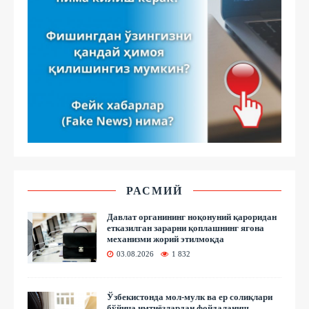
РАСМИЙ
Давлат органининг ноқонуний қароридан
етказилган зарарни қоплашнинг ягона
механизми жорий этилмоқда
03.08.2026
1 832
Ўзбекистонда мол-мулк ва ер солиқлари
бўйича имтиёзлардан фойдаланиш