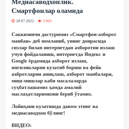
Медиасаводхонлик.
Смартфонлар оламида
28.07.2022
3 603
Саккизинчи дастуримиз «Смартфон-ахборот
манбаи» деб номланиб, унинг доирасида
сизлар билан интернетдан ахборотни излаш
учун фойдаланиш, интернетда Яндекс и
Google ёрдамида ахборот излаш,
янгиликларни кузатиб бориш ва фейк
ахбротларни аниқлаш, ахборот манбалари,
миш-мишлар каби масалаларда
суҳбатлашамиз ҳамда амалий
маслаҳатларимизни бериб ўтамиз.
Лойиҳани кузатишда давом этинг ва
медиасаводхон бўлинг!
ВИДЕО: