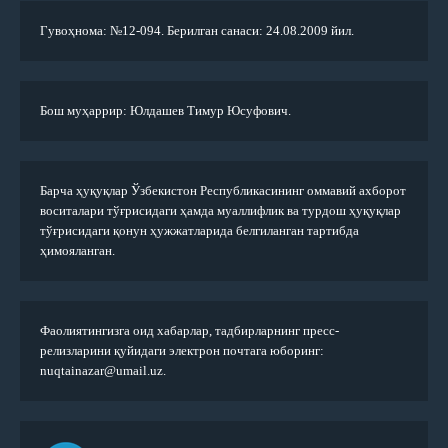
Гувоҳнома: №12-094. Берилган санаси: 24.08.2009 йил.
Бош муҳаррир: Юлдашев Тимур Юсуфович.
Барча ҳуқуқлар Ўзбекистон Республикасининг оммавий ахборот
воситалари тўғрисидаги ҳамда муаллифлик ва турдош ҳуқуқлар
тўғрисидаги қонун ҳужжатларида белгиланган тартибда
ҳимояланган.
Фаолиятингизга оид хабарлар, тадбирларнинг пресс-
релизларини қуйидаги электрон почтага юборинг:
nuqtainazar@umail.uz.