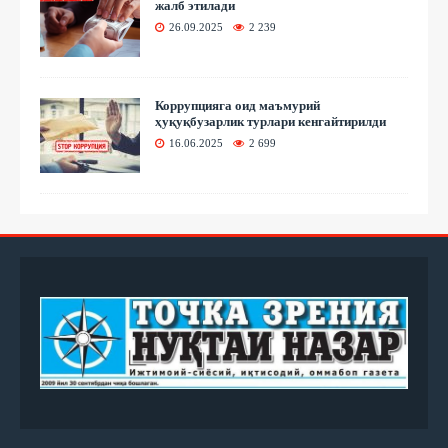
жалб этилади
26.09.2025
2 239
Коррупцияга оид маъмурий
ҳуқуқбузарлик турлари кенгайтирилди
16.06.2025
2 699