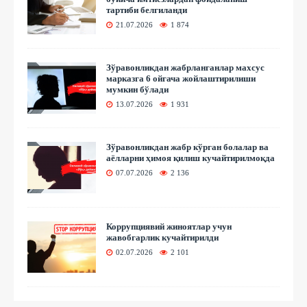
тартиби белгиланди
21.07.2026
1 874
Зўравонликдан жабрланганлар махсус
марказга 6 ойгача жойлаштирилиши
мумкин бўлади
13.07.2026
1 931
Зўравонликдан жабр кўрган болалар ва
аёлларни ҳимоя қилиш кучайтирилмоқда
07.07.2026
2 136
Коррупциявий жиноятлар учун
жавобгарлик кучайтирилди
02.07.2026
2 101