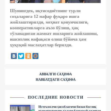
Шунингдек, иқтисодиётнинг турли
соҳаларига 12 нафар фуқаро ишга
жойлаштирилди, меҳнат қонунчилиги,
кооперативларга аъзо бўлиш, ҳақ
тўланадиган жамоат ишларига жойлашиш,
ишсизлик нафақаси олиш бўйича ҳам
ҳуқуқий маслаҳатлар берилди.
АВВАЛГИ САҲИФА
НАВБАТДАГИ САҲИФА
ПОСЛЕДНИЕ НОВОСТИ
Истеъмолчи ҳисоблагичи билан боғлиқ
тушунмовчилик ҳолати бартараф қилинди