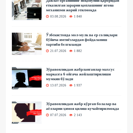
Давлат органининг ноқонуний қароридан
етказилган зарарни қоплашнинг ягона
механизми жорий этилмоқда
03.08.2026
1 840
Ўзбекистонда мол-мулк ва ер солиқлари
бўйича имтиёзлардан фойдаланиш
тартиби белгиланди
21.07.2026
1 882
Зўравонликдан жабрланганлар махсус
марказга 6 ойгача жойлаштирилиши
мумкин бўлади
13.07.2026
1 937
Зўравонликдан жабр кўрган болалар ва
аёлларни ҳимоя қилиш кучайтирилмоқда
07.07.2026
2 143