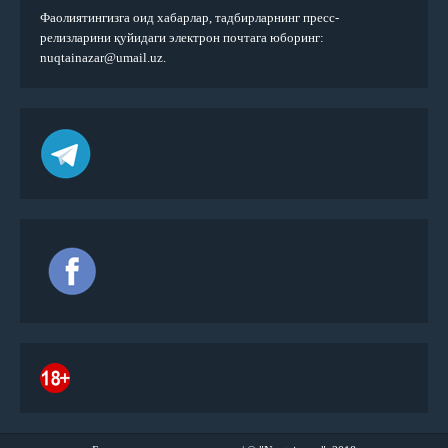
Фаолиятингизга оид хабарлар, тадбирларнинг пресс-
релизларини қуйидаги электрон почтага юборинг:
nuqtainazar@umail.uz.