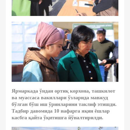
Ярмаркада ўндан ортиқ корхона, ташкилот
ва муассаса вакиллари ўзларида мавжуд
бўлган бўш иш ўринларини таклиф этишди.
Тадбир давомида 10 нафарга яқин ёшлар
касбга қайта ўқитишга йўналтирилди.