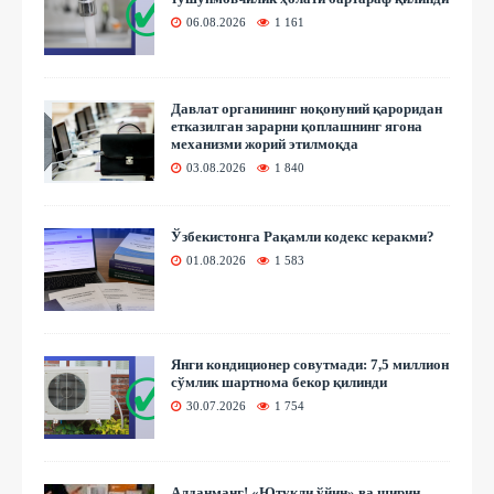
06.08.2026
1 161
Давлат органининг ноқонуний қароридан
етказилган зарарни қоплашнинг ягона
механизми жорий этилмоқда
03.08.2026
1 840
Ўзбекистонга Рақамли кодекс керакми?
01.08.2026
1 583
Янги кондиционер совутмади: 7,5 миллион
сўмлик шартнома бекор қилинди
30.07.2026
1 754
Алданманг! «Ютуқли ўйин» ва ширин