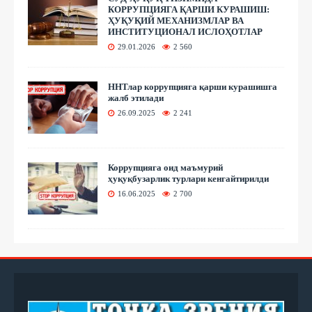
КОРРУПЦИЯГА ҚАРШИ КУРАШИШ:
ҲУҚУҚИЙ МЕХАНИЗМЛАР ВА
ИНСТИТУЦИОНАЛ ИСЛОҲОТЛАР
29.01.2026
2 560
ННТлар коррупцияга қарши курашишга
жалб этилади
26.09.2025
2 241
Коррупцияга оид маъмурий
ҳуқуқбузарлик турлари кенгайтирилди
16.06.2025
2 700