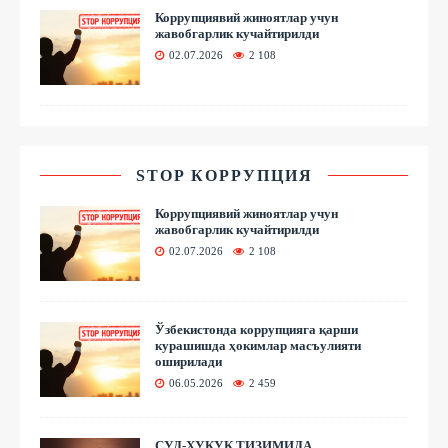
Коррупциявий жиноятлар учун
жавобгарлик кучайтирилди
02.07.2026
2 108
STOP КОРРУПЦИЯ
Коррупциявий жиноятлар учун
жавобгарлик кучайтирилди
02.07.2026
2 108
Ўзбекистонда коррупцияга қарши
курашишда ҳокимлар масъулияти
оширилади
06.05.2026
2 459
СУД-ҲУҚУҚ ТИЗИМИДА