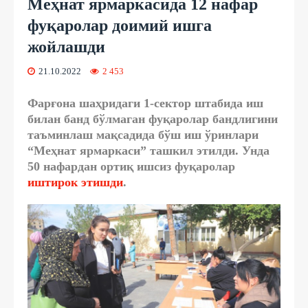
Меҳнат ярмаркасида 12 нафар
фуқаролар доимий ишга
жойлашди
21.10.2022
2 453
Фарғона шаҳридаги 1-сектор штабида иш
билан банд бўлмаган фуқаролар бандлигини
таъминлаш мақсадида бўш иш ўринлари
“Меҳнат ярмаркаси” ташкил этилди. Унда
50 нафардан ортиқ ишсиз фуқаролар
иштирок этишди
.