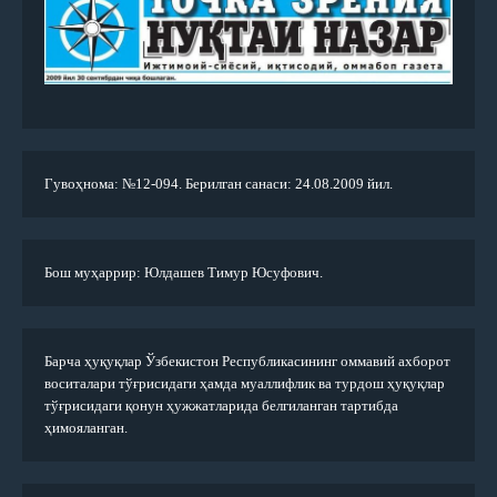
Гувоҳнома: №12-094. Берилган санаси: 24.08.2009 йил.
Бош муҳаррир: Юлдашев Тимур Юсуфович.
Барча ҳуқуқлар Ўзбекистон Республикасининг оммавий ахборот
воситалари тўғрисидаги ҳамда муаллифлик ва турдош ҳуқуқлар
тўғрисидаги қонун ҳужжатларида белгиланган тартибда
ҳимояланган.