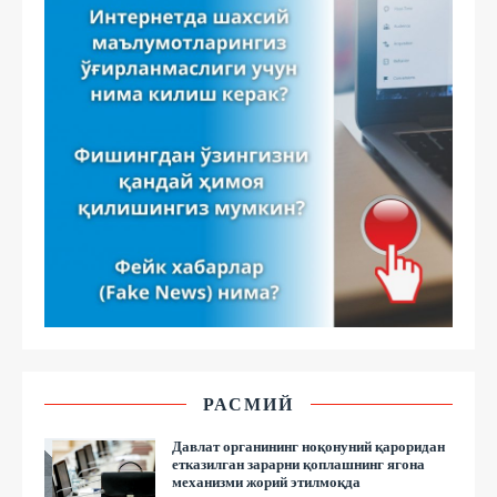
РАСМИЙ
Давлат органининг ноқонуний қароридан
етказилган зарарни қоплашнинг ягона
механизми жорий этилмоқда