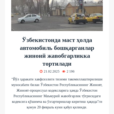
Ўзбекистонда маст ҳолда
автомобиль бошқарганлар
жиноий жавобгарликка
тортилади
21.02.2025
2 196
“Йўл ҳаракати хавфсизлиги тизими такомиллаштирилиши
муносабати билан Ўзбекистон Республикасининг Жиноят,
Жиноят-процессуал кодексларига ҳамда Ўзбекистон
Республикасининг Маъмурий жавобгарлик тўғрисидаги
кодексига қўшимча ва ўзгартиришлар киритиш ҳақида”ги
қонун 20 февраль куни қабул қилинди.