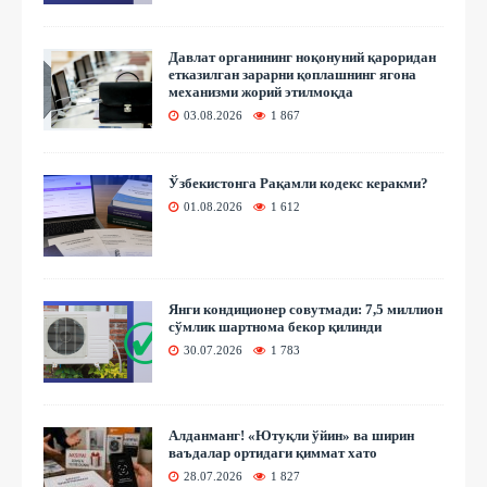
Давлат органининг ноқонуний қароридан
етказилган зарарни қоплашнинг ягона
механизми жорий этилмоқда
03.08.2026
1 867
Ўзбекистонга Рақамли кодекс керакми?
01.08.2026
1 612
Янги кондиционер совутмади: 7,5 миллион
сўмлик шартнома бекор қилинди
30.07.2026
1 783
Алданманг! «Ютуқли ўйин» ва ширин
ваъдалар ортидаги қиммат хато
28.07.2026
1 827