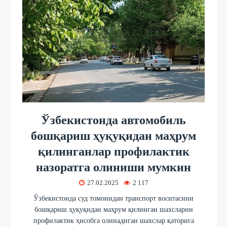
Ўзбекистонда автомобиль
бошқариш ҳуқуқидан маҳрум
қилинганлар профилактик
назоратга олиниши мумкин
27.02.2025
2 117
Ўзбекистонда суд томонидан транспорт воситасини
бошқариш ҳуқуқидан маҳрум қилинган шахсларни
профилактик ҳисобга олинадиган шахслар қаторига