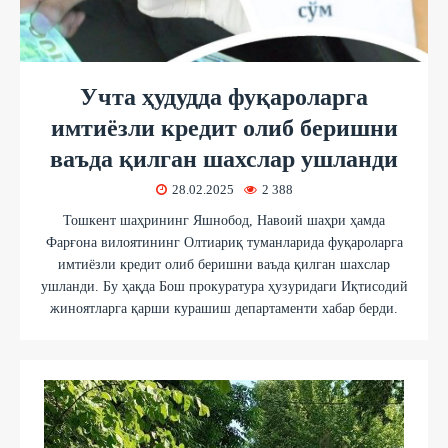
Учта ҳудудда фуқароларга
имтиёзли кредит олиб беришни
ваъда қилган шахслар ушланди
28.02.2025
2 388
Тошкент шаҳрининг Яшнобод, Навоий шаҳри ҳамда
Фарғона вилоятининг Олтиариқ туманларида фуқароларга
имтиёзли кредит олиб беришни ваъда қилган шахслар
ушланди. Бу ҳақда Бош прокуратура ҳузуридаги Иқтисодий
жиноятларга қарши курашиш департаменти хабар берди.