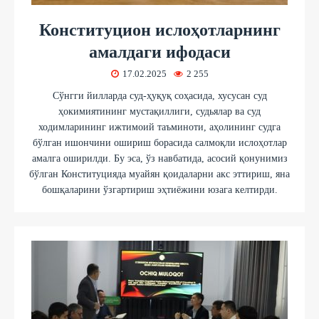
Конституцион ислоҳотларнинг
амалдаги ифодаси
17.02.2025
2 255
Сўнгги йилларда суд-ҳуқуқ соҳасида, хусусан суд
ҳокимиятининг мустақиллиги, судьялар ва суд
ходимларининг ижтимоий таъминоти, аҳолининг судга
бўлган ишончини ошириш борасида салмоқли ислоҳотлар
амалга оширилди. Бу эса, ўз навбатида, асосий қонунимиз
бўлган Конституцияда муайян қоидаларни акс эттириш, яна
бошқаларини ўзгартириш эҳтиёжини юзага келтирди.