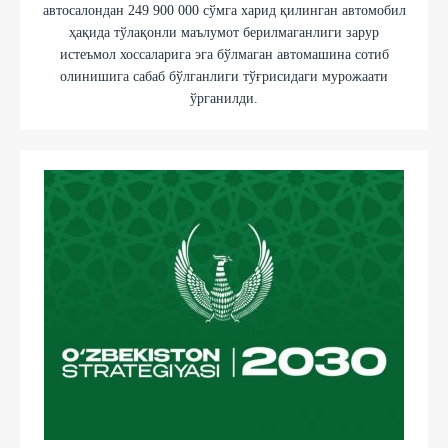
автосалондан 249 900 000 сўмга харид қилинган автомобил
ҳақида тўлақонли маълумот берилмаганлиги зарур
истеъмол хоссаларига эга бўлмаган автомашина сотиб
олинишига сабаб бўлганлиги тўғрисидаги мурожаати
ўрганилди.