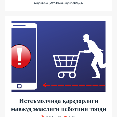
киритиш режалаштирилмоқда.
Истеъмолчида қарздорлиги
мавжуд эмаслиги исботини топди
24.02.2025
2 288