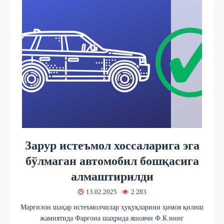
Зарур истеъмол хоссаларига эга
бўлмаган автомобил бошқасига
алмаштирилди
13.02.2025
2 283
Марғилон шаҳар истеъмолчилар ҳуқуқларини ҳимоя қилиш
жамиятида Фарғона шаҳрида яшовчи Ф.К.нинг