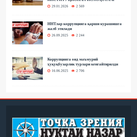
29.01.2026
2 569
ННТлар коррупцияга қарши курашишга
жалб этилади
26.09.2025
2 244
Коррупцияга оид маъмурий
ҳуқуқбузарлик турлари кенгайтирилди
16.06.2025
2 706