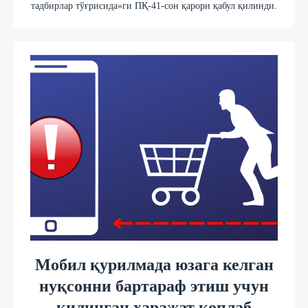
тадбирлар тўғрисида»ги ПҚ-41-сон қарори қабул қилинди.
Мобил қурилмада юзага келган
нуқсонни бартараф этиш учун
қилинган ҳаражат қоплаб