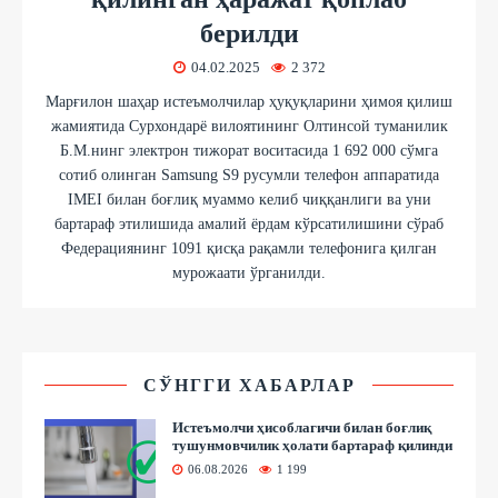
берилди
04.02.2025
2 372
Марғилон шаҳар истеъмолчилар ҳуқуқларини ҳимоя қилиш
жамиятида Сурхондарё вилоятининг Олтинсой туманилик
Б.М.нинг электрон тижорат воситасида 1 692 000 сўмга
сотиб олинган Samsung S9 русумли телефон аппаратида
IMEI билан боғлиқ муаммо келиб чиққанлиги ва уни
бартараф этилишида амалий ёрдам кўрсатилишини сўраб
Федерациянинг 1091 қисқа рақамли телефонига қилган
мурожаати ўрганилди.
СЎНГГИ ХАБАРЛАР
Истеъмолчи ҳисоблагичи билан боғлиқ
тушунмовчилик ҳолати бартараф қилинди
06.08.2026
1 199