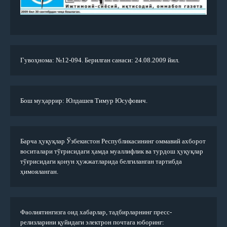
Гувоҳнома: №12-094. Берилган санаси: 24.08.2009 йил.
Бош муҳаррир: Юлдашев Тимур Юсуфович.
Барча ҳуқуқлар Ўзбекистон Республикасининг оммавий ахборот
воситалари тўғрисидаги ҳамда муаллифлик ва турдош ҳуқуқлар
тўғрисидаги қонун ҳужжатларида белгиланган тартибда
ҳимояланган.
Фаолиятингизга оид хабарлар, тадбирларнинг пресс-
релизларини қуйидаги электрон почтага юборинг: