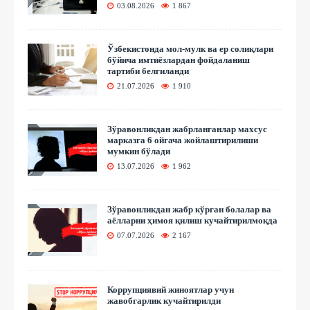
03.08.2026
1 867
Ўзбекистонда мол-мулк ва ер солиқлари
бўйича имтиёзлардан фойдаланиш
тартиби белгиланди
21.07.2026
1 910
Зўравонликдан жабрланганлар махсус
марказга 6 ойгача жойлаштирилиши
мумкин бўлади
13.07.2026
1 962
Зўравонликдан жабр кўрган болалар ва
аёлларни ҳимоя қилиш кучайтирилмоқда
07.07.2026
2 167
Коррупциявий жиноятлар учун
жавобгарлик кучайтирилди