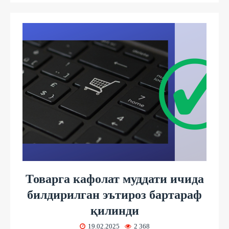
Товарга кафолат муддати ичида
билдирилган эътироз бартараф
қилинди
19.02.2025
2 368