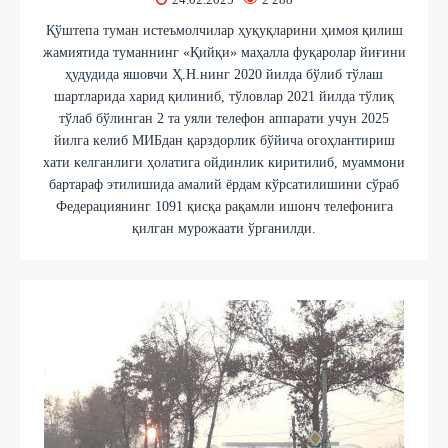
Қўштепа туман истеъмолчилар ҳуқуқларини ҳимоя қилиш
жамиятида туманнинг «Қийқи» маҳалла фуқаролар йиғини
ҳудудида яшовчи Ҳ.Н.нинг 2020 йилда бўлиб тўлаш
шартларида харид қилиниб, тўловлар 2021 йилда тўлиқ
тўлаб бўлинган 2 та уяли телефон аппарати учун 2025
йилга келиб МИБдан қарздорлик бўйича огоҳлантириш
хати келганлиги ҳолатига ойдинлик киритилиб, муаммони
бартараф этилишида амалий ёрдам кўрсатилишини сўраб
Федерациянинг 1091 қисқа рақамли ишонч телефонига
қилган мурожаати ўрганилди.