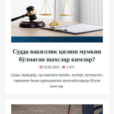
Судда вакиллик қилиш мумкин
бўлмаган шахслар кимлар?
10.02.2025
2 471
Судья, прокурор, суд мажлиси котиби, эксперт, мутахассис,
таржимон билан қариндошлик муносабатларида бўлган
шахслар.