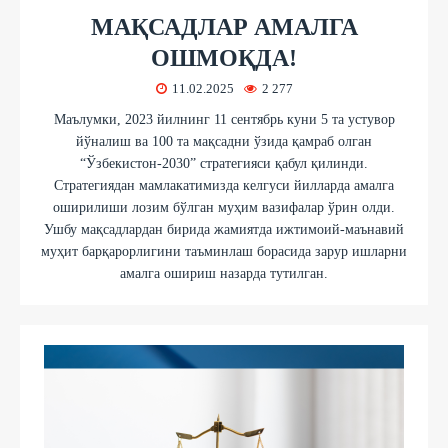
МАҚСАДЛАР АМАЛГА
ОШМОҚДА!
11.02.2025
2 277
Маълумки, 2023 йилнинг 11 сентябрь куни 5 та устувор
йўналиш ва 100 та мақсадни ўзида қамраб олган
“Ўзбекистон-2030” стратегияси қабул қилинди.
Стратегиядан мамлакатимизда келгуси йилларда амалга
оширилиши лозим бўлган муҳим вазифалар ўрин олди.
Ушбу мақсадлардан бирида жамиятда ижтимоий-маънавий
муҳит барқарорлигини таъминлаш борасида зарур ишларни
амалга ошириш назарда тутилган.