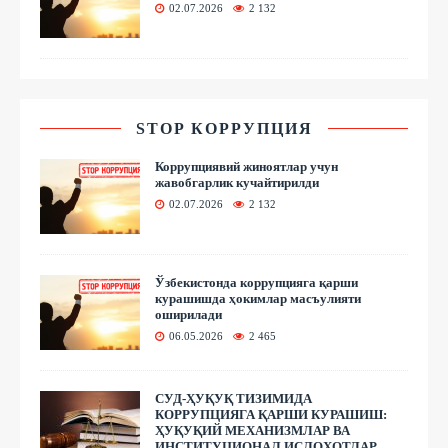
02.07.2026
2 132
STOP КОРРУПЦИЯ
Коррупциявий жиноятлар учун
жавобгарлик кучайтирилди
02.07.2026
2 132
Ўзбекистонда коррупцияга қарши
курашишда ҳокимлар масъулияти
оширилади
06.05.2026
2 465
СУД-ҲУҚУҚ ТИЗИМИДА
КОРРУПЦИЯГА ҚАРШИ КУРАШИШ:
ҲУҚУҚИЙ МЕХАНИЗМЛАР ВА
ИНСТИТУЦИОНАЛ ИСЛОҲОТЛАР