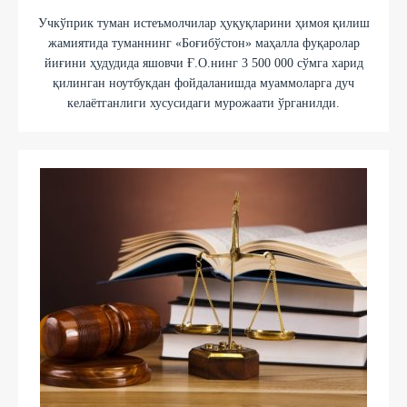
Учкўприк туман истеъмолчилар ҳуқуқларини ҳимоя қилиш
жамиятида туманнинг «Боғибўстон» маҳалла фуқаролар
йиғини ҳудудида яшовчи Ғ.О.нинг 3 500 000 сўмга харид
қилинган ноутбукдан фойдаланишда муаммоларга дуч
келаётганлиги хусусидаги мурожаати ўрганилди.