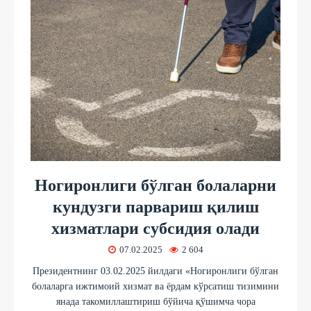
Ногиронлиги бўлган болаларни
кундузги парвариш қилиш
хизматлари субсидия олади
07.02.2025
2 604
Президентнинг 03.02.2025 йилдаги «Ногиронлиги бўлган
болаларга ижтимоий хизмат ва ёрдам кўрсатиш тизимини
янада такомиллаштириш бўйича қўшимча чора