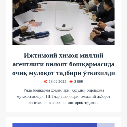
Ижтимоий ҳимоя миллий
агентлиги вилоят бошқармасида
очиқ мулоқот тадбири ўтказилди
13.02.2025
2 009
Унда бошқарма ходимлари, ҳудудий бирлашма
мутахассислари, ННТлар вакиллари, оммавий ахборот
воситалари вакиллари иштирок этдилар.