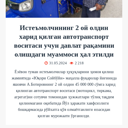
Истеъмолчининг 2 ой олдин
харид қилган автотранспорт
воситаси учун давлат рақамини
олишдаги муаммоси ҳал этилди
31.05.2024
2 218
Ёзёвон туман истеъмолчилар ҳуқуқларини ҳимоя қилиш
жамиятида «Юқори Сойбўйи» маҳалла фуқаролар йиғинида
яшовчи А.Ботировнинг 2 ой олдин 45 000 000 сўмга харид
қилинган автотранспорт воситаси (мотоцикл, тиркама,
агрегат)ни сотувчи томонидан ҳужжатлари тўлиқ тақдим
қилинмагани оқибатида Йўл ҳаракати хавфсизлиги
бошқармасида рўйхатга қўя олмаётганлиги юзасидан
қилган мурожаати ўрганилди.