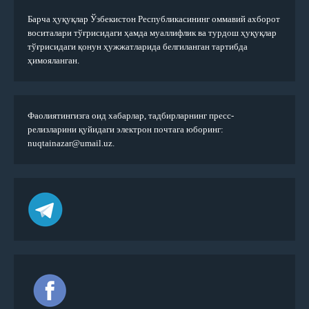
Барча ҳуқуқлар Ўзбекистон Республикасининг оммавий ахборот
воситалари тўғрисидаги ҳамда муаллифлик ва турдош ҳуқуқлар
тўғрисидаги қонун ҳужжатларида белгиланган тартибда
ҳимояланган.
Фаолиятингизга оид хабарлар, тадбирларнинг пресс-
релизларини қуйидаги электрон почтага юборинг:
nuqtainazar@umail.uz.