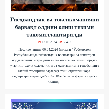
Гиёҳвандлик ва токсикоманияни
барвақт олдини олиш тизими
такомиллаштирилди
13.05.2024
2 463
Президентнинг 06.04.2024 йилдаги “Ўзбекистон
Республикасида гиёҳвандлик воситалари ва психотроп
моддаларнинг ноқонуний айланмасига чек қўйиш орқали
уларнинг аҳоли саломатлиги ва мамлакатимиз генофондига
салбий таъсирини бартараф этиш стратегик чора-
тадбирлари тўғрисида”ги № ПФ-73-сонли фармони қабул
қилинди.