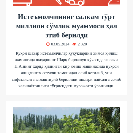
Истеъмолчининг салкам тўрт
миллион сўмлик муаммоси ҳал
этиб берилди
03.05.2024
2 320
Қўқон шаҳар истеъмолчилар ҳуқуқларини ҳимоя қилиш
жамиятида шаҳарнинг Шарқ бирлашув кўчасида яшовчи
Н.А.нинг харид қилинган кир ювиш машинасида нуқсон
аниқлангач сотувчи томонидан олиб кетилиб, уни
сифатлисига алмаштириб берилиши ишлари пайсалга солиб
келинаётганлиги тўғрисидаги мурожаати ўрганилди.