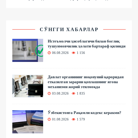
СЎНГГИ ХАБАРЛАР
Истеъмолчи ҳисоблагичи билан боғлиқ
тушунмовчилик ҳолати бартараф қилинди
06.08.2026
1 156
Давлат органининг ноқонуний қароридан
етказилган зарарни қоплашнинг ягона
механизми жорий этилмоқда
03.08.2026
1 835
Ўзбекистонга Рақамли кодекс керакми?
01.08.2026
1 579