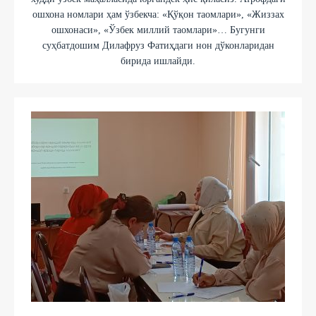
ошхона номлари ҳам ўзбекча: «Қўқон таомлари», «Жиззах
ошхонаси», «Ўзбек миллий таомлари»… Бугунги
суҳбатдошим Дилафруз Фатиҳдаги нон дўконларидан
бирида ишлайди.