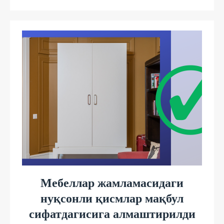
Мебеллар жамламасидаги
нуқсонли қисмлар мақбул
сифатдагисига алмаштирилди