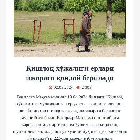
Қишлоқ хўжалиги ерлари
ижарага қандай берилади
02.05.2024
2 303
Вазирлар Маҳкамасининг 19.04.2024 йилдаги “Қишлоқ
хўжалигига мўлжалланган ер участкаларининг электрон
онлайн-аукцион савдолари орқали ижарага берилиши
муносабати билан Вазирлар Маҳкамасининг айрим
қарорларига ўзгартириш ва қўшимчалар киритиш,
шунингдек, баъзиларини ўз кучини йўқотган деб ҳисоблаш
тўғрисида”ги 223-сон қарори қабул қилинди.