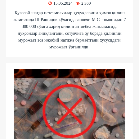
15.05.2024
2 360
Қувасой шаҳар истеъмолчилар ҳуқуқларини ҳимоя қилиш
жамиятида Ш.Рашидов кўчасида яшовчи М.С. томонидан 7
300 000 сўмга харид қилинган мебел жамламасида
нуқсонлар аниқлангани, сотувчига бу борада қилинган
мурожаат эса ижобий натижа бермаётгани хусусидаги
мурожаат ўрганилди.