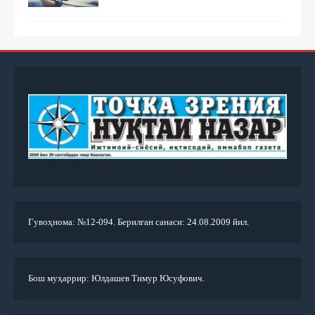
Гувоҳнома: №12-094. Берилган санаси: 24.08.2009 йил.
Бош муҳаррир: Юлдашев Тимур Юсуфович.