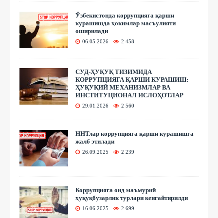
Ўзбекистонда коррупцияга қарши
курашишда ҳокимлар масъулияти
оширилади
06.05.2026
2 458
СУД-ҲУҚУҚ ТИЗИМИДА
КОРРУПЦИЯГА ҚАРШИ КУРАШИШ:
ҲУҚУҚИЙ МЕХАНИЗМЛАР ВА
ИНСТИТУЦИОНАЛ ИСЛОҲОТЛАР
29.01.2026
2 560
ННТлар коррупцияга қарши курашишга
жалб этилади
26.09.2025
2 239
Коррупцияга оид маъмурий
ҳуқуқбузарлик турлари кенгайтирилди
16.06.2025
2 699