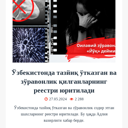
Ўзбекистонда тазйиқ ўтказган ва
зўравонлик қилганларнинг
реестри юритилади
27.05.2024
2 288
Ўзбекистонда тазйиқ ўтказган ва зўравонлик содир этган
шахсларнинг реестри юритилади. Бу ҳақда Адлия
вазирлиги хабар берди.