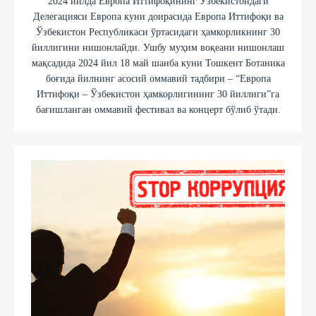
2024 йилда Европа Иттифоқининг Ўзбекистондаги
Делегацияси Европа куни доирасида Европа Иттифоқи ва
Ўзбекистон Республикаси ўртасидаги ҳамкорликнинг 30
йиллигини нишонлайди. Ушбу муҳим воқеани нишонлаш
мақсадида 2024 йил 18 май шанба куни Тошкент Ботаника
боғида йилнинг асосий оммавий тадбири – “Европа
Иттифоқи – Ўзбекистон ҳамкорлигининг 30 йиллиги”га
бағишланган оммавий фестивал ва концерт бўлиб ўтади.