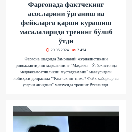
Фарғонада фактчекинг
асосларини ўрганиш ва
фейкларга қарши курашиш
масалаларида тренинг бўлиб
ўтди
20.05.2024
2 454
Фарғона шаҳрида Замонавий журналистикани
ривожлантириш марказининг “Маҳалла – Ўзбекистонда
медиажамоатчиликни мустаҳкамлаш” мавзусидаги
лойиҳаси доирасида “Фактчекинг нима? Фейк хабарлар ва
уларни аниқлаш” мавзусида тренинг ўтказилди.