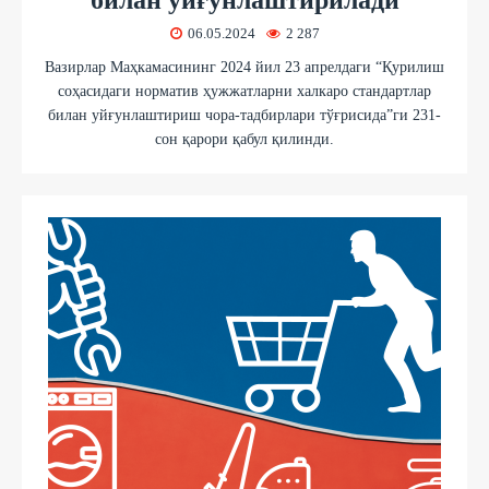
06.05.2024
2 287
Вазирлар Маҳкамасининг 2024 йил 23 апрелдаги “Қурилиш
соҳасидаги норматив ҳужжатларни халкаро стандартлар
билан уйғунлаштириш чора-тадбирлари тўғрисида”ги 231-
сон қарори қабул қилинди.