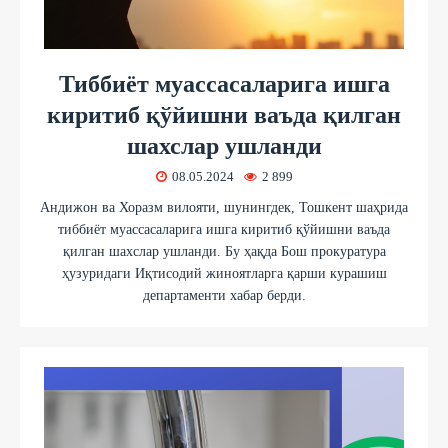
Тиббиёт муассасаларига ишга
киритиб қўйишни ваъда қилган
шахслар ушланди
08.05.2024
2 899
Андижон ва Хоразм вилояти, шунингдек, Тошкент шаҳрида
тиббиёт муассасаларига ишга киритиб қўйишни ваъда
қилган шахслар ушланди. Бу ҳақда Бош прокуратура
ҳузуридаги Иқтисодий жиноятларга қарши курашиш
департаменти хабар берди.