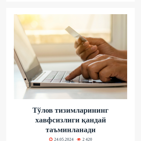
Тўлов тизимларининг
хавфсизлиги қандай
таъминланади
24.05.2024
2 420