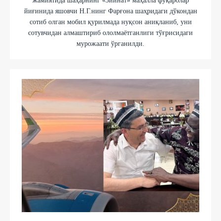
жамиятида шаҳарнинг «Зийнат» маҳалла фуқаролар
йиғинида яшовчи Н.Г.нинг Фарғона шаҳридаги дўкондан
сотиб олган мобил қурилмада нуқсон аниқланиб, уни
сотувчидан алмаштириб ололмаётганлиги тўғрисидаги
мурожаати ўрганилди.