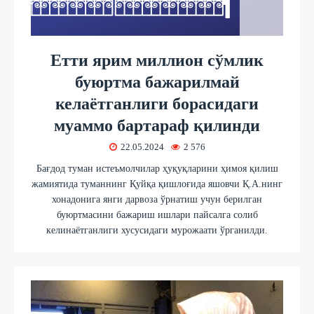
Етти ярим миллион сўмлик
буюртма бажарилмай
келаётганлиги борасидаги
муаммо бартараф қилинди
22.05.2024
2 576
Бағдод туман истеъмолчилар ҳуқуқларини ҳимоя қилиш
жамиятида туманнинг Қуйқа қишлоғида яшовчи Қ.А.нинг
хонадонига янги дарвоза ўрнатиш учун берилган
буюртмасини бажариш ишлари пайсалга солиб
келинаётганлиги хусусидаги мурожаати ўрганилди.