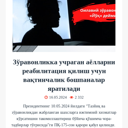
Зўравонликка учраган аёлларни
реабилитация қилиш учун
вақтинчалик бошпаналар
яратилади
16.05.2024
2 332
Президентнинг 10.05.2024 йилдаги “Тазйиқ ва
зўравонликдан жабрланган шахсларга ижтимоий хизматлар
кўрсатишни такомиллаштириш бўйича қўшимча чора-
тадбирлар тўғрисида”ги ПҚ-175-сон қарори қабул қилинди.