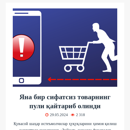
Яна бир сифатсиз товарнинг
пули қайтариб олинди
29.05.2024
2 318
Қувасой шаҳар истеъмолчилар ҳуқуқларини ҳимоя қилиш