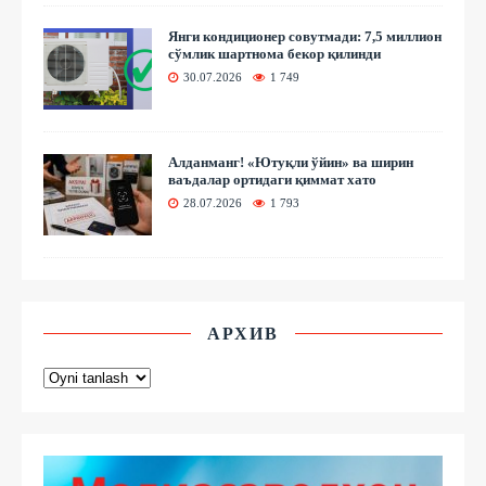
Янги кондиционер совутмади: 7,5 миллион
сўмлик шартнома бекор қилинди
30.07.2026
1 749
Алданманг! «Ютуқли ўйин» ва ширин
ваъдалар ортидаги қиммат хато
28.07.2026
1 793
АРХИВ