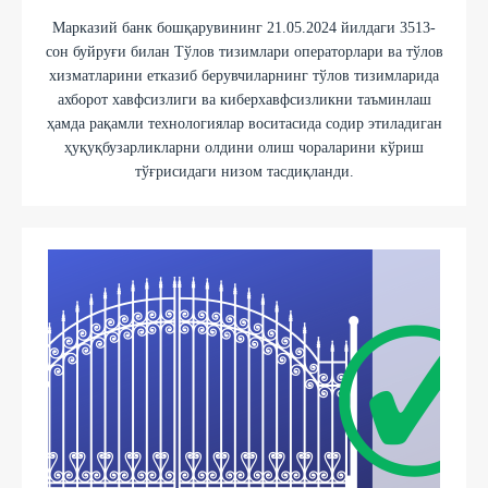
Марказий банк бошқарувининг 21.05.2024 йилдаги 3513-
сон буйруғи билан Тўлов тизимлари операторлари ва тўлов
хизматларини етказиб берувчиларнинг тўлов тизимларида
ахборот хавфсизлиги ва киберхавфсизликни таъминлаш
ҳамда рақамли технологиялар воситасида содир этиладиган
ҳуқуқбузарликларни олдини олиш чораларини кўриш
тўғрисидаги низом тасдиқланди.