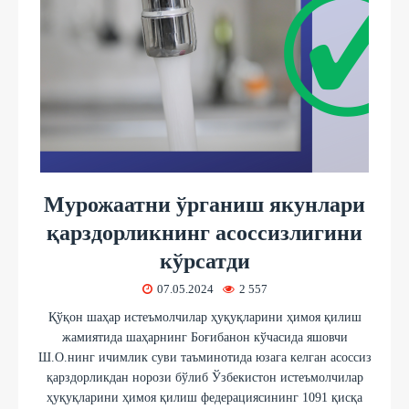
Мурожаатни ўрганиш якунлари
қарздорликнинг асоссизлигини
кўрсатди
07.05.2024
2 557
Қўқон шаҳар истеъмолчилар ҳуқуқларини ҳимоя қилиш
жамиятида шаҳарнинг Боғибанон кўчасида яшовчи
Ш.О.нинг ичимлик суви таъминотида юзага келган асоссиз
қарздорликдан норози бўлиб Ўзбекистон истеъмолчилар
ҳуқуқларини ҳимоя қилиш федерациясининг 1091 қисқа