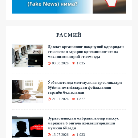
РАСМИЙ
Давлат органининг ноқонуний қароридан
етказилган зарарни қоплашнинг ягона
механизми жорий этилмоқда
03.08.2026
1 835
Ўзбекистонда мол-мулк ва ер солиқлари
бўйича имтиёзлардан фойдаланиш
тартиби белгиланди
21.07.2026
1 877
Зўравонликдан жабрланганлар махсус
марказга 6 ойгача жойлаштирилиши
мумкин бўлади
13.07.2026
1 933