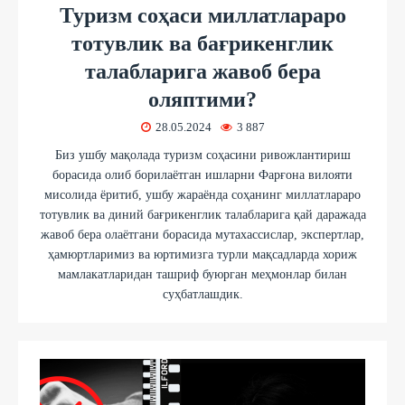
Туризм соҳаси миллатлараро
тотувлик ва бағрикенглик
талабларига жавоб бера
оляптими?
28.05.2024
3 887
Биз ушбу мақолада туризм соҳасини ривожлантириш
борасида олиб борилаётган ишларни Фарғона вилояти
мисолида ёритиб, ушбу жараёнда соҳанинг миллатлараро
тотувлик ва диний бағрикенглик талабларига қай даражада
жавоб бера олаётгани борасида мутахассислар, экспертлар,
ҳамюртларимиз ва юртимизга турли мақсадларда хориж
мамлакатларидан ташриф буюрган меҳмонлар билан
суҳбатлашдик.