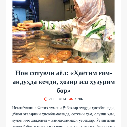
Нон сотувчи аёл: «Ҳаётим ғам-
андуҳда кечди, ҳозир эса ҳузурим
бор»
21.05.2024
2 706
Истанбулнинг Фатиҳ тумани ўзбеклар ҳудуди ҳисобланади,
дўкон эгаларини ҳисобламаганда, сотувчи ҳам, олувчи ҳам,
йўловчи-ю ҳайдовчи – ҳамма-ҳаммаси ўзбеклар. Ўзингизни
худди ўзбек маҳалласида юргандек ҳис қиласиз. Атрофдаги