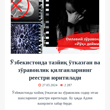
Ўзбекистонда тазйиқ ўтказган ва
зўравонлик қилганларнинг
реестри юритилади
27.05.2024
2 287
Ўзбекистонда тазйиқ ўтказган ва зўравонлик содир этган
шахсларнинг реестри юритилади. Бу ҳақда Адлия
вазирлиги хабар берди.