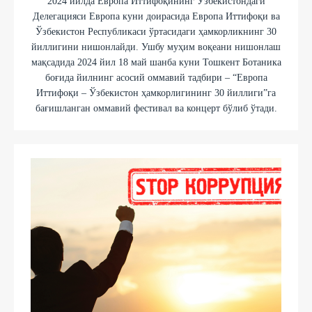
2024 йилда Европа Иттифоқининг Ўзбекистондаги
Делегацияси Европа куни доирасида Европа Иттифоқи ва
Ўзбекистон Республикаси ўртасидаги ҳамкорликнинг 30
йиллигини нишонлайди. Ушбу муҳим воқеани нишонлаш
мақсадида 2024 йил 18 май шанба куни Тошкент Ботаника
боғида йилнинг асосий оммавий тадбири – “Европа
Иттифоқи – Ўзбекистон ҳамкорлигининг 30 йиллиги”га
бағишланган оммавий фестивал ва концерт бўлиб ўтади.