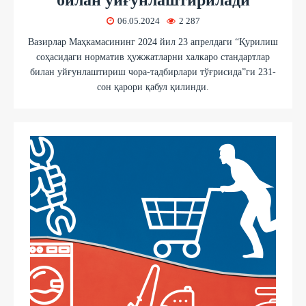
06.05.2024
2 287
Вазирлар Маҳкамасининг 2024 йил 23 апрелдаги “Қурилиш
соҳасидаги норматив ҳужжатларни халкаро стандартлар
билан уйғунлаштириш чора-тадбирлари тўғрисида”ги 231-
сон қарори қабул қилинди.