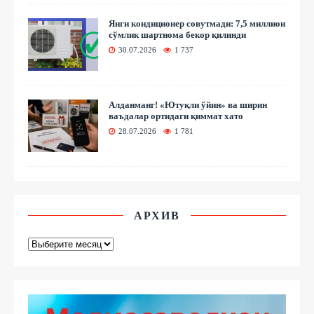
Янги кондиционер совутмади: 7,5 миллион
сўмлик шартнома бекор қилинди
30.07.2026
1 737
Алданманг! «Ютуқли ўйин» ва ширин
ваъдалар ортидаги қиммат хато
28.07.2026
1 781
АРХИВ