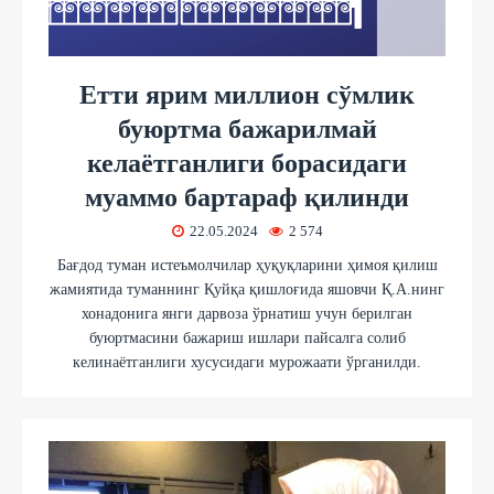
Етти ярим миллион сўмлик
буюртма бажарилмай
келаётганлиги борасидаги
муаммо бартараф қилинди
22.05.2024
2 574
Бағдод туман истеъмолчилар ҳуқуқларини ҳимоя қилиш
жамиятида туманнинг Қуйқа қишлоғида яшовчи Қ.А.нинг
хонадонига янги дарвоза ўрнатиш учун берилган
буюртмасини бажариш ишлари пайсалга солиб
келинаётганлиги хусусидаги мурожаати ўрганилди.