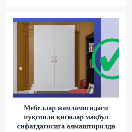
Мебеллар жамламасидаги
нуқсонли қисмлар мақбул
сифатдагисига алмаштирилди