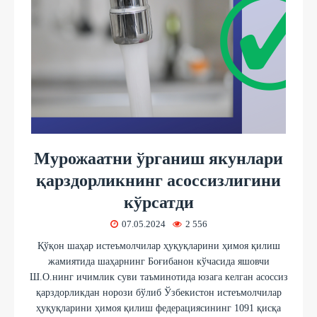
Мурожаатни ўрганиш якунлари
қарздорликнинг асоссизлигини
кўрсатди
07.05.2024
2 556
Қўқон шаҳар истеъмолчилар ҳуқуқларини ҳимоя қилиш
жамиятида шаҳарнинг Боғибанон кўчасида яшовчи
Ш.О.нинг ичимлик суви таъминотида юзага келган асоссиз
қарздорликдан норози бўлиб Ўзбекистон истеъмолчилар
ҳуқуқларини ҳимоя қилиш федерациясининг 1091 қисқа