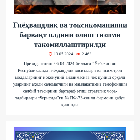
Гиёҳвандлик ва токсикоманияни
барвақт олдини олиш тизими
такомиллаштирилди
13.05.2024
2 463
Президентнинг 06.04.2024 йилдаги “Ўзбекистон
Республикасида гиёҳвандлик воситалари ва психотроп
моддаларнинг ноқонуний айланмасига чек қўйиш орқали
уларнинг аҳоли саломатлиги ва мамлакатимиз генофондига
салбий таъсирини бартараф этиш стратегик чора-
тадбирлари тўғрисида”ги № ПФ-73-сонли фармони қабул
қилинди.