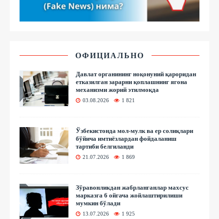
ОФИЦИАЛЬНО
Давлат органининг ноқонуний қароридан
етказилган зарарни қоплашнинг ягона
механизми жорий этилмоқда
03.08.2026
1 821
Ўзбекистонда мол-мулк ва ер солиқлари
бўйича имтиёзлардан фойдаланиш
тартиби белгиланди
21.07.2026
1 869
Зўравонликдан жабрланганлар махсус
марказга 6 ойгача жойлаштирилиши
мумкин бўлади
13.07.2026
1 925