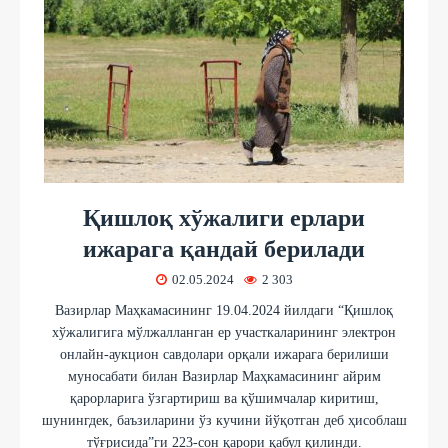
Қишлоқ хўжалиги ерлари
ижарага қандай берилади
02.05.2024
2 303
Вазирлар Маҳкамасининг 19.04.2024 йилдаги “Қишлоқ
хўжалигига мўлжалланган ер участкаларининг электрон
онлайн-аукцион савдолари орқали ижарага берилиши
муносабати билан Вазирлар Маҳкамасининг айрим
қарорларига ўзгартириш ва қўшимчалар киритиш,
шунингдек, баъзиларини ўз кучини йўқотган деб ҳисоблаш
тўғрисида”ги 223-сон қарори қабул қилинди.