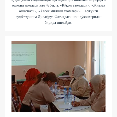
ошхона номлари ҳам ўзбекча: «Қўқон таомлари», «Жиззах
ошхонаси», «Ўзбек миллий таомлари»… Бугунги
суҳбатдошим Дилафруз Фатиҳдаги нон дўконларидан
бирида ишлайди.