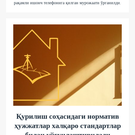
рақамли ишонч телефонига қилган мурожаати ўрганилди.
Қурилиш соҳасидаги норматив
ҳужжатлар халқаро стандартлар
билан уйғунлаштирилади