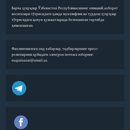
Барча ҳуқуқлар Ўзбекистон Республикасининг оммавий ахборот
воситалари тўғрисидаги ҳамда муаллифлик ва турдош ҳуқуқлар
тўғрисидаги қонун ҳужжатларида белгиланган тартибда
ҳимояланган.
Фаолиятингизга оид хабарлар, тадбирларнинг пресс-
релизларини қуйидаги электрон почтага юборинг:
nuqtainazar@umail.uz.