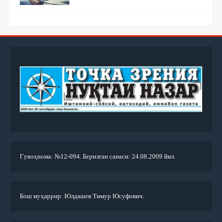
Гувоҳнома: №12-094. Берилган санаси: 24.08.2009 йил.
Бош муҳаррир: Юлдашев Тимур Юсуфович.