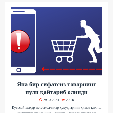
Яна бир сифатсиз товарнинг
пули қайтариб олинди
29.05.2024
2 316
Қувасой шаҳар истеъмолчилар ҳуқуқларини ҳимоя қилиш