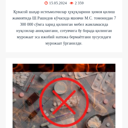
15.05.2024
2 359
Қувасой шаҳар истеъмолчилар ҳуқуқларини ҳимоя қилиш
жамиятида Ш.Рашидов кўчасида яшовчи М.С. томонидан 7
300 000 сўмга харид қилинган мебел жамламасида
нуқсонлар аниқлангани, сотувчига бу борада қилинган
мурожаат эса ижобий натижа бермаётгани хусусидаги
мурожаат ўрганилди.