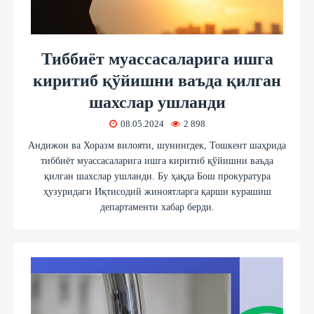
Тиббиёт муассасаларига ишга
киритиб қўйишни ваъда қилган
шахслар ушланди
08.05.2024
2 898
Андижон ва Хоразм вилояти, шунингдек, Тошкент шаҳрида
тиббиёт муассасаларига ишга киритиб қўйишни ваъда
қилган шахслар ушланди. Бу ҳақда Бош прокуратура
ҳузуридаги Иқтисодий жиноятларга қарши курашиш
департаменти хабар берди.