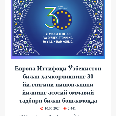
Европа Иттифоқи Ўзбекистон
билан ҳамкорликнинг 30
йиллигини нишонлашни
йилнинг асосий оммавий
тадбири билан бошламоқда
10.05.2024
2 441