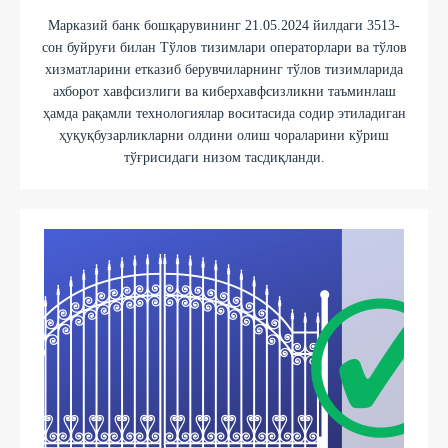
Марказий банк бошқарувининг 21.05.2024 йилдаги 3513-
сон буйруғи билан Тўлов тизимлари операторлари ва тўлов
хизматларини етказиб берувчиларнинг тўлов тизимларида
ахборот хавфсизлиги ва киберхавфсизликни таъминлаш
ҳамда рақамли технологиялар воситасида содир этиладиган
ҳуқуқбузарликларни олдини олиш чораларини кўриш
тўғрисидаги низом тасдиқланди.