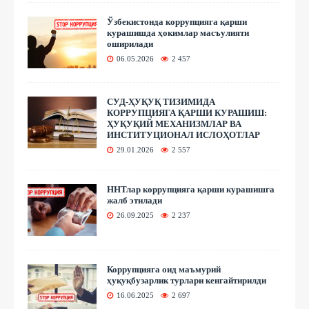
Ўзбекистонда коррупцияга қарши
курашишда ҳокимлар масъулияти
оширилади
06.05.2026
2 457
СУД-ҲУҚУҚ ТИЗИМИДА
КОРРУПЦИЯГА ҚАРШИ КУРАШИШ:
ҲУҚУҚИЙ МЕХАНИЗМЛАР ВА
ИНСТИТУЦИОНАЛ ИСЛОҲОТЛАР
29.01.2026
2 557
ННТлар коррупцияга қарши курашишга
жалб этилади
26.09.2025
2 237
Коррупцияга оид маъмурий
ҳуқуқбузарлик турлари кенгайтирилди
16.06.2025
2 697