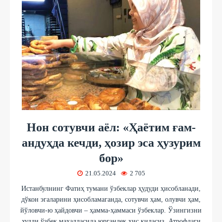
Нон сотувчи аёл: «Ҳаётим ғам-
андуҳда кечди, ҳозир эса ҳузурим
бор»
21.05.2024
2 705
Истанбулнинг Фатиҳ тумани ўзбеклар ҳудуди ҳисобланади,
дўкон эгаларини ҳисобламаганда, сотувчи ҳам, олувчи ҳам,
йўловчи-ю ҳайдовчи – ҳамма-ҳаммаси ўзбеклар. Ўзингизни
худди ўзбек маҳалласида юргандек ҳис қиласиз. Атрофдаги