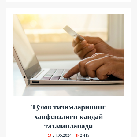
Тўлов тизимларининг
хавфсизлиги қандай
таъминланади
24.05.2024
2 419