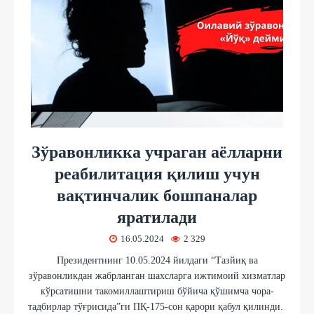
Зўравонликка учраган аёлларни
реабилитация қилиш учун
вақтинчалик бошпаналар
яратилади
16.05.2024
2 329
Президентнинг 10.05.2024 йилдаги “Тазйиқ ва
зўравонликдан жабрланган шахсларга ижтимоий хизматлар
кўрсатишни такомиллаштириш бўйича қўшимча чора-
тадбирлар тўғрисида”ги ПҚ-175-сон қарори қабул қилинди.