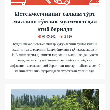
Истеъмолчининг салкам тўрт
миллион сўмлик муаммоси ҳал
этиб берилди
03.05.2024
2 320
Қўқон шаҳар истеъмолчилар ҳуқуқларини ҳимоя қилиш
жамиятида шаҳарнинг Шарқ бирлашув кўчасида яшовчи
Н.А.нинг харид қилинган кир ювиш машинасида нуқсон
аниқлангач сотувчи томонидан олиб кетилиб, уни
сифатлисига алмаштириб берилиши ишлари пайсалга солиб
келинаётганлиги тўғрисидаги мурожаати ўрганилди.