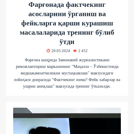
Фарғонада фактчекинг
асосларини ўрганиш ва
фейкларга қарши курашиш
масалаларида тренинг бўлиб
ўтди
20.05.2024
2 452
Фарғона шаҳрида Замонавий журналистикани
ривожлантириш марказининг “Маҳалла – Ўзбекистонда
медиажамоатчиликни мустаҳкамлаш” мавзусидаги
лойиҳаси доирасида “Фактчекинг нима? Фейк хабарлар ва
уларни аниқлаш” мавзусида тренинг ўтказилди.