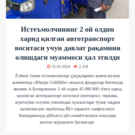
Истеъмолчининг 2 ой олдин
харид қилган автотранспорт
воситаси учун давлат рақамини
олишдаги муаммоси ҳал этилди
31.05.2024
2 218
Ёзёвон туман истеъмолчилар ҳуқуқларини ҳимоя қилиш
жамиятида «Юқори Сойбўйи» маҳалла фуқаролар йиғинида
яшовчи А.Ботировнинг 2 ой олдин 45 000 000 сўмга харид
қилинган автотранспорт воситаси (мотоцикл, тиркама,
агрегат)ни сотувчи томонидан ҳужжатлари тўлиқ тақдим
қилинмагани оқибатида Йўл ҳаракати хавфсизлиги
бошқармасида рўйхатга қўя олмаётганлиги юзасидан
қилган мурожаати ўрганилди.