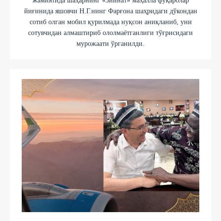
жамиятида шаҳарнинг «Зийнат» маҳалла фуқаролар
йиғинида яшовчи Н.Г.нинг Фарғона шаҳридаги дўкондан
сотиб олган мобил қурилмада нуқсон аниқланиб, уни
сотувчидан алмаштириб ололмаётганлиги тўғрисидаги
мурожаати ўрганилди.