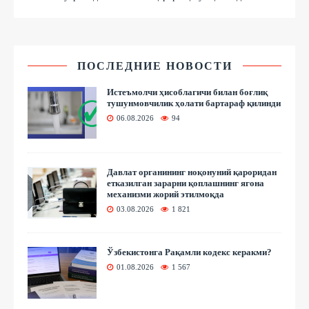
ПОСЛЕДНИЕ НОВОСТИ
Истеъмолчи ҳисоблагичи билан боғлиқ
тушунмовчилик ҳолати бартараф қилинди
06.08.2026
94
Давлат органининг ноқонуний қароридан
етказилган зарарни қоплашнинг ягона
механизми жорий этилмоқда
03.08.2026
1 821
Ўзбекистонга Рақамли кодекс керакми?
01.08.2026
1 567