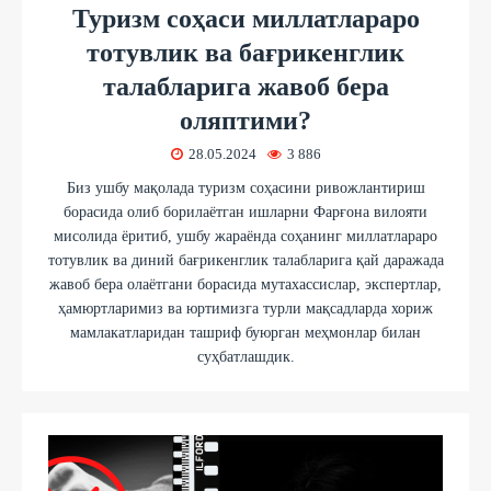
Туризм соҳаси миллатлараро
тотувлик ва бағрикенглик
талабларига жавоб бера
оляптими?
28.05.2024
3 886
Биз ушбу мақолада туризм соҳасини ривожлантириш
борасида олиб борилаётган ишларни Фарғона вилояти
мисолида ёритиб, ушбу жараёнда соҳанинг миллатлараро
тотувлик ва диний бағрикенглик талабларига қай даражада
жавоб бера олаётгани борасида мутахассислар, экспертлар,
ҳамюртларимиз ва юртимизга турли мақсадларда хориж
мамлакатларидан ташриф буюрган меҳмонлар билан
суҳбатлашдик.