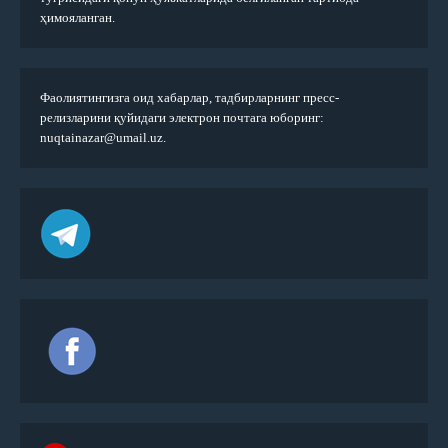
ҳимояланган.
Фаолиятингизга оид хабарлар, тадбирларнинг пресс-
релизларини қуйидаги электрон почтага юборинг:
nuqtainazar@umail.uz.