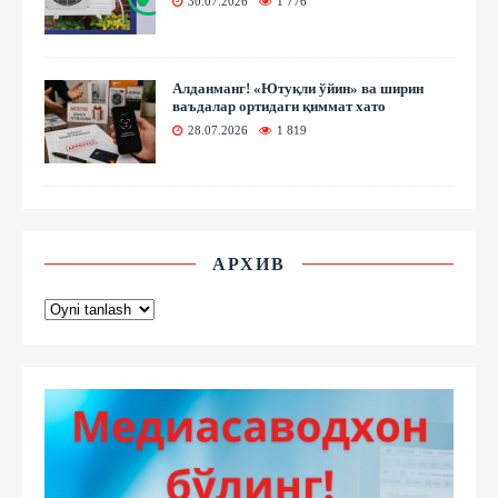
30.07.2026
1 776
Алданманг! «Ютуқли ўйин» ва ширин
ваъдалар ортидаги қиммат хато
28.07.2026
1 819
АРХИВ