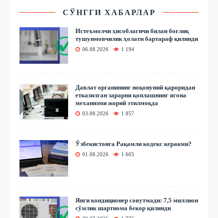
СЎНГГИ ХАБАРЛАР
Истеъмолчи ҳисоблагичи билан боғлиқ
тушунмовчилик ҳолати бартараф қилинди
06.08.2026
1 194
Давлат органининг ноқонуний қароридан
етказилган зарарни қоплашнинг ягона
механизми жорий этилмоқда
03.08.2026
1 857
Ўзбекистонга Рақамли кодекс керакми?
01.08.2026
1 605
Янги кондиционер совутмади: 7,5 миллион
сўмлик шартнома бекор қилинди