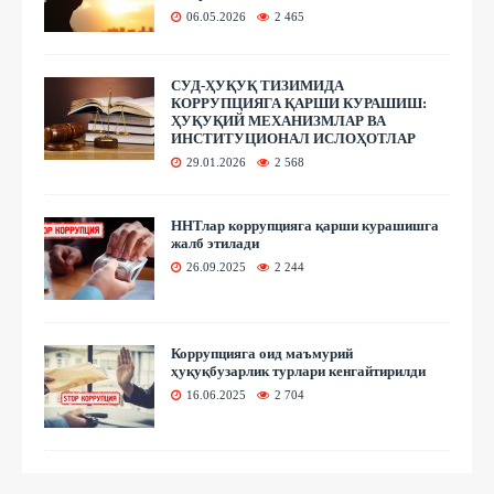
06.05.2026
2 465
СУД-ҲУҚУҚ ТИЗИМИДА
КОРРУПЦИЯГА ҚАРШИ КУРАШИШ:
ҲУҚУҚИЙ МЕХАНИЗМЛАР ВА
ИНСТИТУЦИОНАЛ ИСЛОҲОТЛАР
29.01.2026
2 568
ННТлар коррупцияга қарши курашишга
жалб этилади
26.09.2025
2 244
Коррупцияга оид маъмурий
ҳуқуқбузарлик турлари кенгайтирилди
16.06.2025
2 704