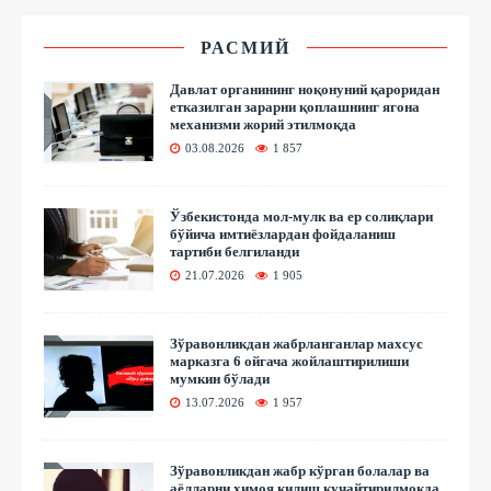
РАСМИЙ
Давлат органининг ноқонуний қароридан
етказилган зарарни қоплашнинг ягона
механизми жорий этилмоқда
03.08.2026
1 857
Ўзбекистонда мол-мулк ва ер солиқлари
бўйича имтиёзлардан фойдаланиш
тартиби белгиланди
21.07.2026
1 905
Зўравонликдан жабрланганлар махсус
марказга 6 ойгача жойлаштирилиши
мумкин бўлади
13.07.2026
1 957
Зўравонликдан жабр кўрган болалар ва
аёлларни ҳимоя қилиш кучайтирилмоқда