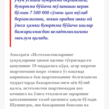
буюртма бўйича тўланиши керак
бўлган 7 500 000 сўмни ҳам тўлаб
берганлигини, лекин орадан икки ой
ўтса ҳамки буюртма бўйича ишлар
бажарилмасдан келаётганлигини
маълум қилади.
Амалдаги «Истеъмолчиларнинг
ҳуқуқларини ҳимоя қилиш тўғрисида»ги
қонуннинг 19-моддасига кўра, агар ижрочи
шартномани ижро этишга ўз вақтида
киришмаса ёки шартноманинг белгиланган
муддатларда бажарилмаслиги аён бўлиб
қолса, истеъмолчи шартномадан воз
кечишга ва ўзига етказилган зарарнинг
қопланишини талаб қилишга ҳақли бўлади.
Шунингдек, иш бажаришни бошлаш ва