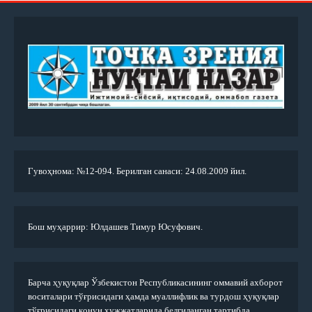
Гувоҳнома: №12-094. Берилган санаси: 24.08.2009 йил.
Бош муҳаррир: Юлдашев Тимур Юсуфович.
Барча ҳуқуқлар Ўзбекистон Республикасининг оммавий ахборот
воситалари тўғрисидаги ҳамда муаллифлик ва турдош ҳуқуқлар
тўғрисидаги қонун ҳужжатларида белгиланган тартибда