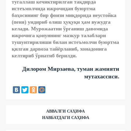
тугаллаш кечиктирилган тақдирда
истеъмолчида ижрочидан буюртма
баҳосининг бир фоизи миқдорида неустойка
(пеня) ундириб олиш ҳуқуқи ҳам вужудга
келади. Мурожаатни ўрганиш давомида
ижрочига қонуннинг мазкур талаблари
тушунтирилиши билан истеъмолчи буюртма
қилган дарвоза тайёрланиб, хонадонига
келтириб ўрнатиб берилди.
Дилором Мирзаева, туман жамияти
мутахассиси.
АВВАЛГИ САҲИФА
НАВБАТДАГИ САҲИФА