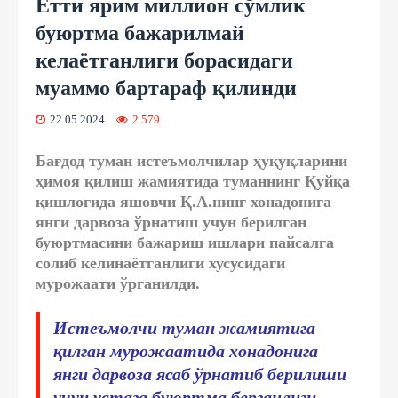
Етти ярим миллион сўмлик
буюртма бажарилмай
келаётганлиги борасидаги
муаммо бартараф қилинди
22.05.2024
2 579
Бағдод туман истеъмолчилар ҳуқуқларини
ҳимоя қилиш жамиятида туманнинг Қуйқа
қишлоғида яшовчи Қ.А.нинг хонадонига
янги дарвоза ўрнатиш учун берилган
буюртмасини бажариш ишлари пайсалга
солиб келинаётганлиги хусусидаги
мурожаати ўрганилди.
Истеъмолчи туман жамиятига
қилган мурожаатида хонадонига
янги дарвоза ясаб ўрнатиб берилиши
учун устага буюртма берганлиги,