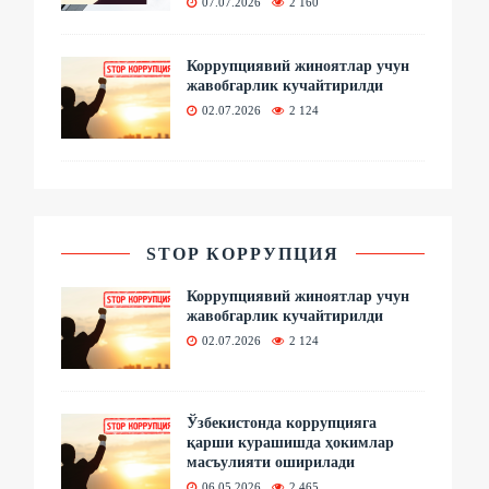
07.07.2026
2 160
Коррупциявий жиноятлар учун
жавобгарлик кучайтирилди
02.07.2026
2 124
STOP КОРРУПЦИЯ
Коррупциявий жиноятлар учун
жавобгарлик кучайтирилди
02.07.2026
2 124
Ўзбекистонда коррупцияга
қарши курашишда ҳокимлар
масъулияти оширилади
06.05.2026
2 465