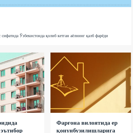
 сифатида Ўзбекистонда қолиб кетган аёлнинг қалб фарёди
ридида
Фарғона вилоятида ер
 эътибор
қонунбузилишларига