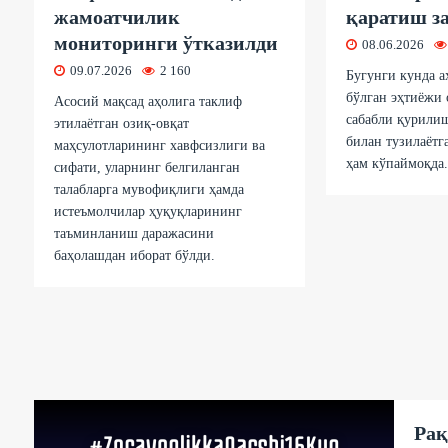
жамоатчилик
қаратиш з
мониторинги ўтказилди
08.06.2026
09.07.2026
2 160
Бугунги кунда 
бўлган эҳтиёжи 
Aсосий мақсад аҳолига таклиф
сабабли қурили
этилаётган озиқ-овқат
билан тузилаётг
маҳсулотларининг хавфсизлиги ва
ҳам кўпаймоқда
сифати, уларнинг белгиланган
талабларга мувофиқлиги ҳамда
истеъмолчилар ҳуқуқларининг
таъминланиш даражасини
баҳолашдан иборат бўлди.
Рақ