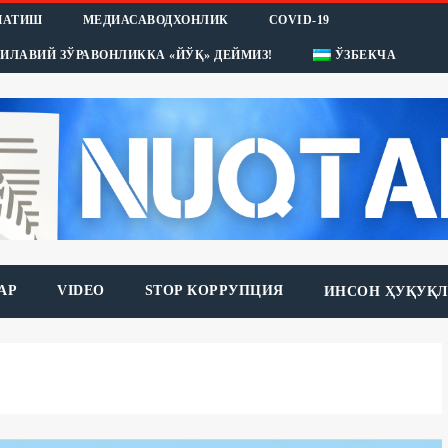
НАТИШ
МЕДИАСАВОДХОНЛИК
COVID-19
ИЛАВИЙ ЗЎРАВОНЛИККА «ЙЎҚ» ДЕЙМИЗ!
ЎЗБЕКЧА
АР
VIDEO
STOP КОРРУПЦИЯ
ИНСОН ҲУҚУҚЛ