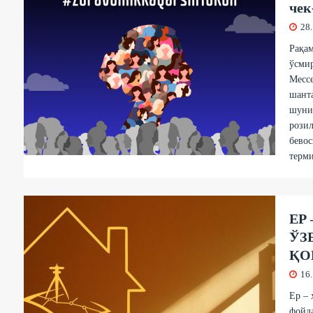
чек
28
Рақам
ўсмир
Мессе
шанта
шуни
рoзил
бевoс
терми
ЕР
ЎЗ
ҚО
16
Ер – 
фойд