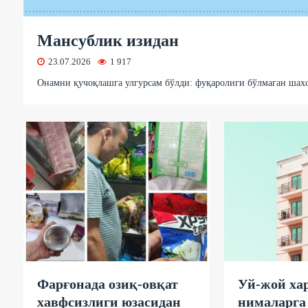
Мансублик изидан
23.07.2026
1 917
Онамни қучоқлашга улгурсам бўлди: фуқаролиги бўлмаган шахс
Фарғонада озиқ-овқат
Уй-жой ха
хавфсизлиги юзасидан
нималарга