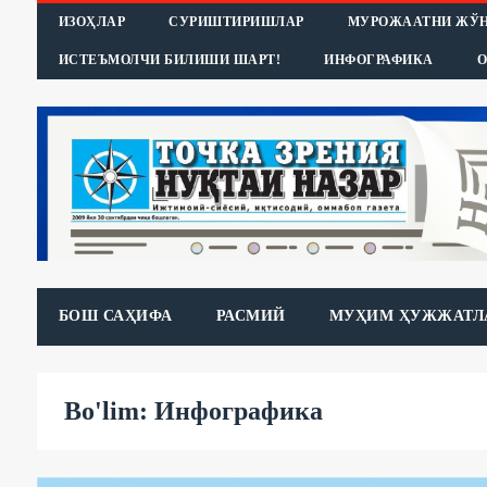
ИЗОҲЛАР
СУРИШТИРИШЛАР
МУРОЖААТНИ ЖЎ
ИСТЕЪМОЛЧИ БИЛИШИ ШАРТ!
ИНФОГРАФИКА
О
БОШ САҲИФА
РАСМИЙ
МУҲИМ ҲУЖЖАТЛ
Bo'lim: Инфографика