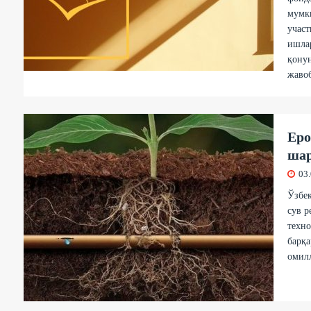
мумки
участ
ишлар
қонун
жавоб
Еро
шар
03
Ўзбе
сув р
техн
барқа
омил