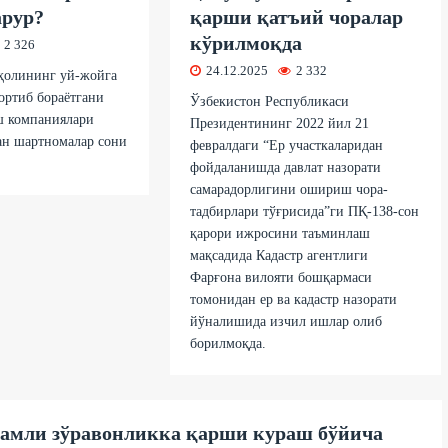
арур?
қарши қатъий чоралар
кўрилмоқда
2 326
24.12.2025
2 332
аҳолининг уй-жойга
ортиб бораётгани
Ўзбекистон Республикаси
ш компаниялари
Президентининг 2022 йил 21
ан шартномалар сони
февралдаги “Ер участкаларидан
.
фойдаланишда давлат назорати
самарадорлигини ошириш чора-
тадбирлари тўғрисида”ги ПҚ-138-сон
қарори ижросини таъминлаш
мақсадида Кадастр агентлиги
Фарғона вилояти бошқармаси
томонидан ер ва кадастр назорати
йўналишида изчил ишлар олиб
борилмоқда.
амли зўравoнликка қарши кураш бўйича