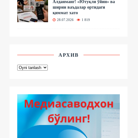
Алданманг! «Ютуқли ўйин» ва
ширин ваъдалар ортидаги
қиммат хато
28.07.2026
1 819
АРХИВ