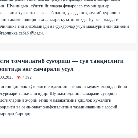
н. Шунингдек, сўнгги йилларда фуқаролар томонидан ер
каларини ҳужжатсиз эгаллаб олиш, уларда ноқонуний қурилиш
ини амалга ошириш ҳолатлари кузатилмоқда. Бу эса амалдаги
чиликка зид ҳисобланади ва фуқаролар учун маъмурий ёки жиноий
гарликка сабаб бўлади.
сти томчилатиб суғориш — сув танқислиги
оитида энг самарали усул
.03.2025
7 392
кистон қишлоқ хўжалиги соҳасининг оғриқли муаммоларидан бири
есурслари танқислигидир. Шу маънода, энг самарали суғориш
ологияларини жорий этиш мамлакатимиз қишлоқ хўжалиги
рорлиги ва озиқ-овқат хавфсизлигини таъминлашнинг асосий
ларидан биридир.