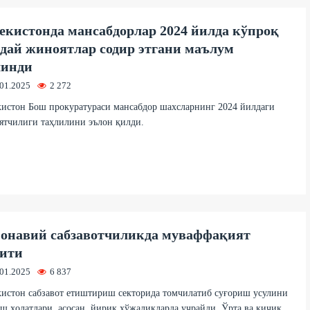
екистонда мансабдорлар 2024 йилда кўпроқ
дай жиноятлар содир этгани маълум
линди
.01.2025
2 272
истон Бош прокуратураси мансабдор шахсларнинг 2024 йилдаги
ятчилиги таҳлилини эълон қилди.
онавий сабзавотчиликда муваффақият
ити
.01.2025
6 837
истон сабзавот етиштириш секторида томчилатиб суғориш усулини
ш ҳолатлари, асосан, йирик хўжаликларда учрайди. Ўрта ва кичик