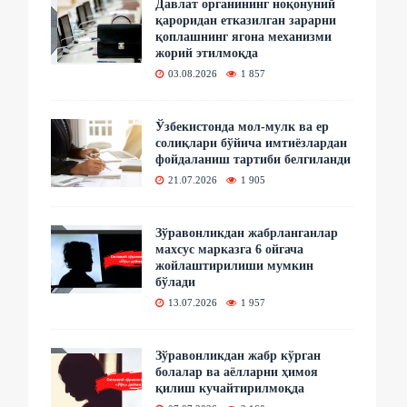
Давлат органининг ноқонуний
қароридан етказилган зарарни
қоплашнинг ягона механизми
жорий этилмоқда
03.08.2026
1 857
Ўзбекистонда мол-мулк ва ер
солиқлари бўйича имтиёзлардан
фойдаланиш тартиби белгиланди
21.07.2026
1 905
Зўравонликдан жабрланганлар
махсус марказга 6 ойгача
жойлаштирилиши мумкин
бўлади
13.07.2026
1 957
Зўравонликдан жабр кўрган
болалар ва аёлларни ҳимоя
қилиш кучайтирилмоқда