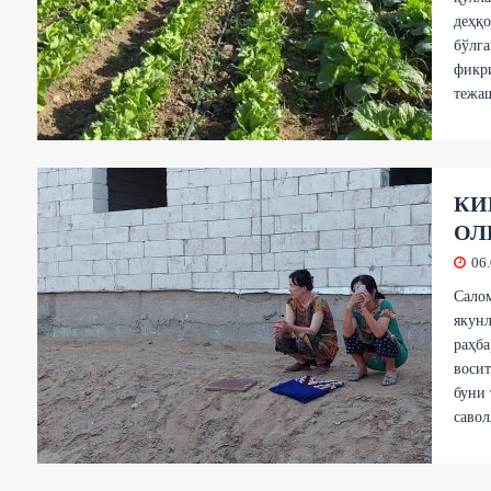
деҳқо
бўлга
фикр
тежа
КИ
ОЛ
06
Салом
якунл
раҳба
восит
буни 
савол