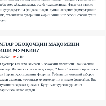
н/фермер хўжаликларида эса бу технологиядан фақат сув танқис
н ҳудудлардагина фойдаланилади, чунки, аксарият фермерларнинг
ича, томчилатиб суғоришни жорий этишнинг асосий сабаби сувни
шдир.
МЛАР ЭКОҚОЧҚИН МАҚОМИНИ
ИШИ МУМКИН?
.09.2024
2 484
 дўстлар! UzTrend жамоаси “Экоқочқин плейлисти” лойиҳасини
амоқда. Филология фанлари доктори, “Эколог” жамоат бирлашмаси
ри Наргис Қосимованинг фикрича, Ўзбекистон оммавий ахборот
алари экологик қочқинлар муаммоларини мутлақо ёритмайди. Биз
тузатишга ҳаракат қиламиз. Бугун машҳур экожурналист
ларимизга жавоб беради.