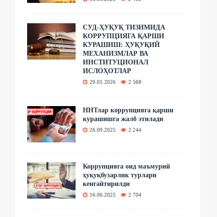
СУД-ҲУҚУҚ ТИЗИМИДА
КОРРУПЦИЯГА ҚАРШИ
КУРАШИШ: ҲУҚУҚИЙ
МЕХАНИЗМЛАР ВА
ИНСТИТУЦИОНАЛ
ИСЛОҲОТЛАР
29.01.2026
2 568
ННТлар коррупцияга қарши
курашишга жалб этилади
26.09.2025
2 244
Коррупцияга оид маъмурий
ҳуқуқбузарлик турлари
кенгайтирилди
16.06.2025
2 704