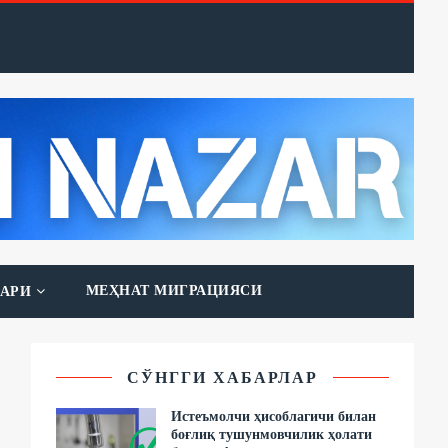
МЕҲНАТ МИГРАЦИЯСИ
АРИ
СЎНГГИ ХАБАРЛАР
Истеъмолчи ҳисоблагичи билан
боғлиқ тушунмовчилик ҳолати