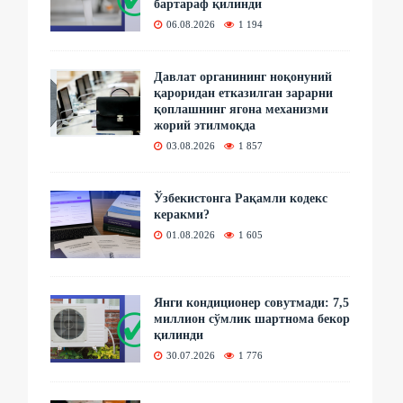
бартараф қилинди
06.08.2026
1 194
Давлат органининг ноқонуний
қароридан етказилган зарарни
қоплашнинг ягона механизми
жорий этилмоқда
03.08.2026
1 857
Ўзбекистонга Рақамли кодекс
керакми?
01.08.2026
1 605
Янги кондиционер совутмади: 7,5
миллион сўмлик шартнома бекор
қилинди
30.07.2026
1 776