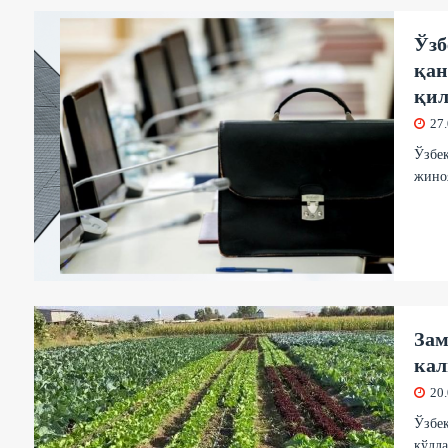
Ўзб
қан
қи
27
Ўзбек
жино
Зам
кал
20
Ўзбек
қўлла