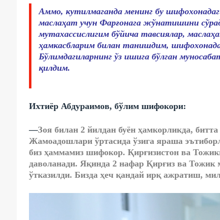
Аммо, кутилмаганда менинг бу шифохонадаги
маслаҳат учун Фарғонага жўнатишини сўрад
мутахассислигим бўйича тавсиялар, маслаҳат
ҳамкасбларим билан танишдим, шифохонада
Бўлимдагиларнинг ўз ишига бўлган муносаба
қилдим.
Ихтиёр Абдураимов, бўлим шифокори:
—
Зоя билан 2 йилдан буён ҳамкорликда, битта
Жамоадошлари ўртасида ўзига яраша эътиборл
биз ҳаммамиз шифокор. Қирғизистон ва Тожик
даволанади. Яқинда 2 нафар Қирғиз ва Тожик
ўтказилди. Бизда ҳеч қандай ирқ ажратиш, ми