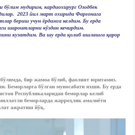
 бўлим мудирим, кардиохирург Озодбек
илар. 2023 йил март охирида Фарғонага
лар бериш учун ёрдамга келдим. Бу ерда
ги шароитларни кўздан кечирдим.
тини кузатдим. Ва шу ерда қолиб ишлашга қарор
 бўлимда, бир жамоа бўлиб, фаолият юритамиз.
и. Беморларга бўлган муносабати яхши. Бу ерда
истон Республикаларидан беморлар келиб
 миллатли беморларда жарроҳлик амалиёти
ллат ажратиш йўқ.