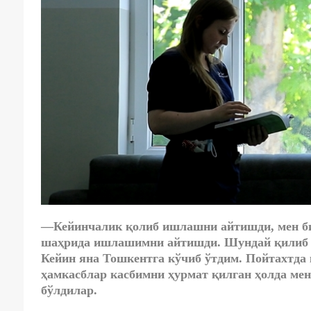
—Кейинчалик қолиб ишлашни айтишди, мен би
шаҳрида ишлашимни айтишди. Шундай қилиб 20
Кейин яна Тошкентга кўчиб ўтдим. Пойтахтда
ҳамкасблар касбимни ҳурмат қилган ҳолда мен
бўлдилар.