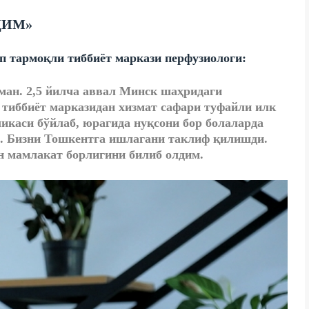
ДИМ»
п тармоқли тиббиёт маркази перфузиологи:
ан. 2,5 йилча аввал Минск шаҳридаги
 тиббиёт марказидан хизмат сафари туфайли илк
ликаси бўйлаб, юрагида нуқсони бор болаларда
. Бизни Тошкентга ишлагани таклиф қилишди.
н мамлакат борлигини билиб олдим.