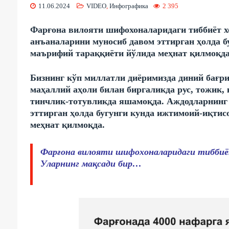
11.06.2024
VIDEO
,
Инфографика
2 395
Фарғона вилояти шифохоналаридаги тиббиёт х
анъаналарини муносиб давом эттирган ҳолда б
маърифий тараққиёти йўлида меҳнат қилмоқда
Бизнинг кўп миллатли диёримизда диний бағри
маҳаллий аҳоли билан биргаликда рус, тожик,
тинчлик-тотувликда яшамоқда.
Аждодларнинг 
эттирган ҳолда бугунги кунда ижтимоий-иқтис
меҳнат қилмоқда.
Фарғона вилояти шифохоналаридаги тиббиё
Уларнинг мақсади бир…