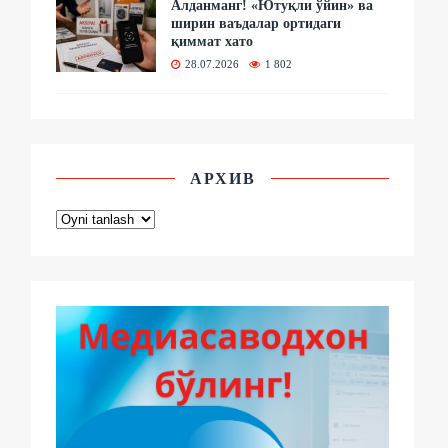
Алданманг! «Ютуқли ўйин» ва
ширин ваъдалар ортидаги
қиммат хато
28.07.2026
1 802
АРХИВ