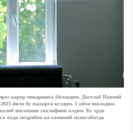
роз қарор чиқаришга ўйландим. Дастлаб Навоий
23 йили бу шаҳарга келдим. 1 ойча ишладим.
 қолиб ишлашни таклифини олдим. Бу ерда
га жуда меҳрибон ва самимий муносабатда