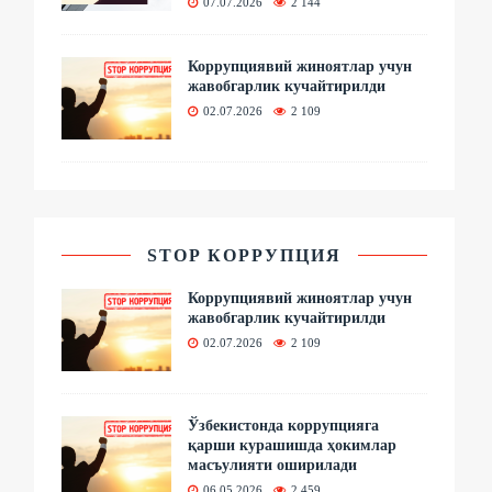
07.07.2026
2 144
Коррупциявий жиноятлар учун
жавобгарлик кучайтирилди
02.07.2026
2 109
STOP КОРРУПЦИЯ
Коррупциявий жиноятлар учун
жавобгарлик кучайтирилди
02.07.2026
2 109
Ўзбекистонда коррупцияга
қарши курашишда ҳокимлар
масъулияти оширилади
06.05.2026
2 459