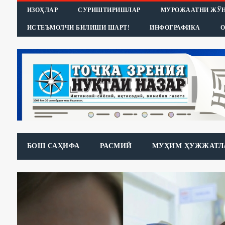
ИЗОҲЛАР
СУРИШТИРИШЛАР
МУРОЖААТНИ ЖЎ
ИСТЕЪМОЛЧИ БИЛИШИ ШАРТ!
ИНФОГРАФИКА
О
БОШ САҲИФА
РАСМИЙ
МУҲИМ ҲУЖЖАТЛ