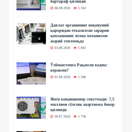
бартараф қилинди
06.08.2026
1 162
Давлат органининг ноқонуний
қароридан етказилган зарарни
қоплашнинг ягона механизми
жорий этилмоқда
03.08.2026
1 841
Ўзбекистонга Рақамли кодекс
керакми?
01.08.2026
1 586
Янги кондиционер совутмади: 7,5
миллион сўмлик шартнома бекор
қилинди
30.07.2026
1 756