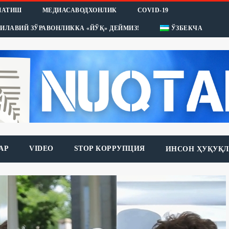
НАТИШ
МЕДИАСАВОДХОНЛИК
COVID-19
ИЛАВИЙ ЗЎРАВОНЛИККА «ЙЎҚ» ДЕЙМИЗ!
ЎЗБЕКЧА
АР
VIDEO
STOP КОРРУПЦИЯ
ИНСОН ҲУҚУҚЛ