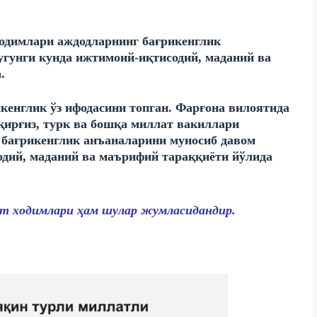
одимлари аждодларнинг бағрикенглик
угунги кунда ижтимоий-иқтисодий, маданий ва
.
кенглик ўз ифодасини топган. Фарғона вилоятида
 қирғиз, турк ва бошқа миллат вакиллари
бағрикенглик анъаналарини муносиб давом
одий, маданий ва маърифий тараққиёти йўлида
т ходимлари ҳам шулар жумласидандир.