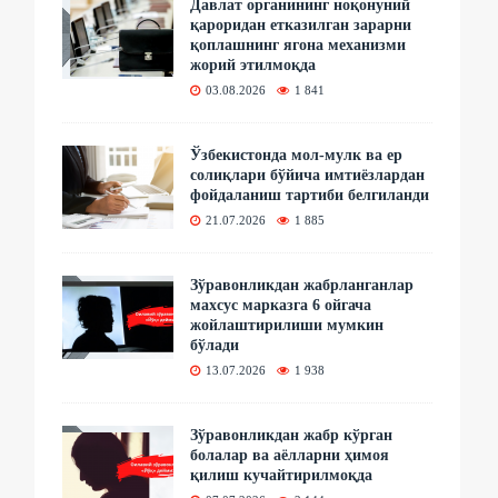
Давлат органининг ноқонуний
қароридан етказилган зарарни
қоплашнинг ягона механизми
жорий этилмоқда
03.08.2026
1 841
Ўзбекистонда мол-мулк ва ер
солиқлари бўйича имтиёзлардан
фойдаланиш тартиби белгиланди
21.07.2026
1 885
Зўравонликдан жабрланганлар
махсус марказга 6 ойгача
жойлаштирилиши мумкин
бўлади
13.07.2026
1 938
Зўравонликдан жабр кўрган
болалар ва аёлларни ҳимоя
қилиш кучайтирилмоқда