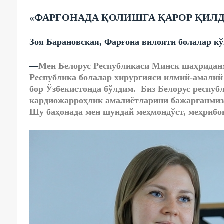
«ФАРҒОНАДА ҚОЛИШГА ҚАРОР ҚИЛ
Зоя
Б
арановская, Фарғона вилояти болалар кў
—
Мен Белорус Республикаси Минск шаҳриданм
Республика болалар хирургияси илмий-амалий
бор Ўзбекистонда бўлдим. Биз Белорус респуб
кардиожарроҳлик амалиётларини бажарганмиз
Шу баҳонада мен шундай меҳмондўст, меҳрибо