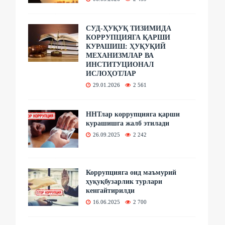
СУД-ҲУҚУҚ ТИЗИМИДА
КОРРУПЦИЯГА ҚАРШИ
КУРАШИШ: ҲУҚУҚИЙ
МЕХАНИЗМЛАР ВА
ИНСТИТУЦИОНАЛ
ИСЛОҲОТЛАР
29.01.2026
2 561
ННТлар коррупцияга қарши
курашишга жалб этилади
26.09.2025
2 242
Коррупцияга оид маъмурий
ҳуқуқбузарлик турлари
кенгайтирилди
16.06.2025
2 700