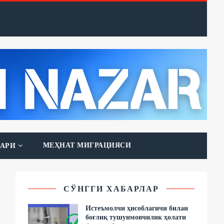
МЕҲНАТ МИГРАЦИЯСИ
АРИ
СЎНГГИ ХАБАРЛАР
Истеъмолчи ҳисоблагичи билан
боғлиқ тушунмовчилик ҳолати