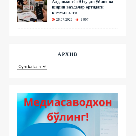
Алданманг! «Ютуқли ўйин» ва
ширин ваъдалар ортидаги
қиммат хато
28.07.2026
1 807
АРХИВ