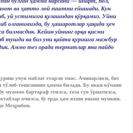
чдан бўлган ҳамма нарсани — шифт, пол,
оот ва ҳатто лой ғиштни ейишади. Кун
иб, уй устимизга қулашидан қўрқамиз. Уйни
иб олганимизда, бу ҳашаротлар ҳақида ҳеч
са билмасдик. Кейин уйнинг орқа қисми
аб тушди ва биз уни қайта қуришга мажбур
дик. Аммо тез орада термитлар яна пайдо
уриш учун маблағ етарли эмас. Ачинарлиси, биз
н тўлиб-тошганини ҳамма билади. Бу икки кўчани
у муаммо бартараф этилса, тоза сув ўрнатилса,
ктаблар очилса, бу ерда ҳам яхши яшаш мумкин.
ди Меҳрибон.