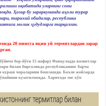
рилиши оқибатида уларнинг сони
оқда. Ҳозир бу зараркунанда аҳоли турар
ари, тарихий обидалар, республика
иятига молик ҳудудларга тарқалган.
тонда 20 мингга яқин уй термитлардан зарар
рган.
бўйича бор-йўғи 15 нафар) Фавқулодда вазиятлар
лари билан биргаликда республиканинг барча
и кураш чораларини бошлашди. Баъзи жойларда
ўпайиши кузатилмоқда. Харитада энг кўп