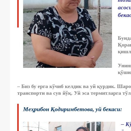
асос
бека
Бунда
Қора
қишло
Унин
қўши
– Биз бу ерга кўчиб келдик ва уй қурдик. Шар
транспорти ва сув йўқ. Уй эса термитларга тўл
Меҳрибон Қодиримбетова, уй бекаси:
– К