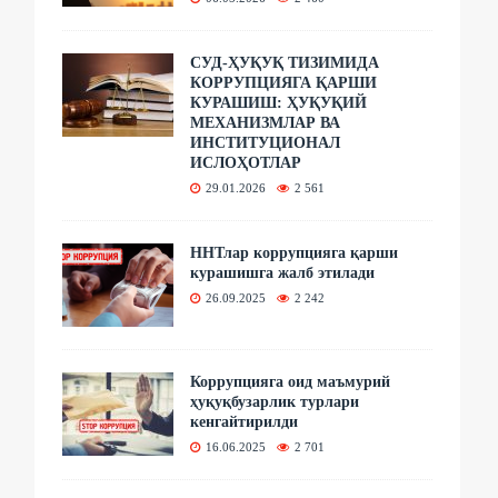
СУД-ҲУҚУҚ ТИЗИМИДА
КОРРУПЦИЯГА ҚАРШИ
КУРАШИШ: ҲУҚУҚИЙ
МЕХАНИЗМЛАР ВА
ИНСТИТУЦИОНАЛ
ИСЛОҲОТЛАР
29.01.2026
2 561
ННТлар коррупцияга қарши
курашишга жалб этилади
26.09.2025
2 242
Коррупцияга оид маъмурий
ҳуқуқбузарлик турлари
кенгайтирилди
16.06.2025
2 701