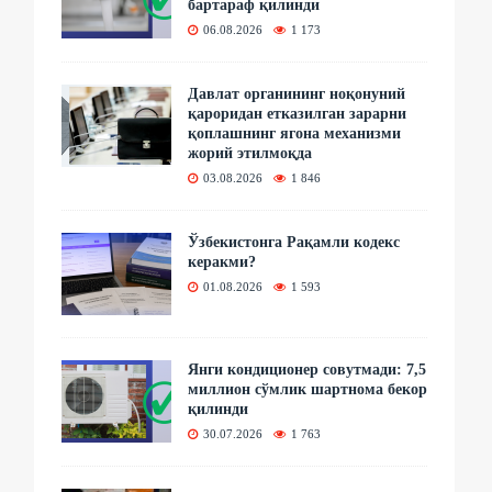
бартараф қилинди
06.08.2026
1 173
Давлат органининг ноқонуний
қароридан етказилган зарарни
қоплашнинг ягона механизми
жорий этилмоқда
03.08.2026
1 846
Ўзбекистонга Рақамли кодекс
керакми?
01.08.2026
1 593
Янги кондиционер совутмади: 7,5
миллион сўмлик шартнома бекор
қилинди
30.07.2026
1 763