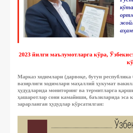
кўта
ортм
жойл
аҳам
2023 йилги маълумотларга кўра, Ўзбекис
кў
Марказ ходимлари (дарвоқе, бутун республика 
вазирлиги ходимлари маҳаллий ҳукумат вакил
ҳудудларида мониторинг ва термитларга қарш
ҳашаротлар сони камайиши, баъзиларида эса к
зарарланган ҳудудлар кўрсатилган: