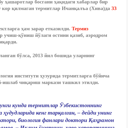
у ҳашаротлар босгани ҳақидаги хабарлар бир
 кор қилмаган термитлар Ичанқалъа (Хива)да
33
ктларга ҳам зарар етказилди.
Термиз
р учиш-қўниш йўлаги остини қазиб, аэродром
иқарди.
ланган бўлса, 2013 йил бошида уларнинг
логия институти ҳузурида термитларга бўйича
й-ишлаб чиқариш маркази ташкил этилди.
гунги кунда термитлар Ўзбекистоннинг
а ҳудудларида кенг тарқалган, – дейди унинг
ктори, биология фанлари доктори Қаҳрамон
амов. – Иқлим ўзгариши, ҳаво ҳароратининг