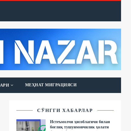
МЕҲНАТ МИГРАЦИЯСИ
АРИ
СЎНГГИ ХАБАРЛАР
Истеъмолчи ҳисоблагичи билан
боғлиқ тушунмовчилик ҳолати