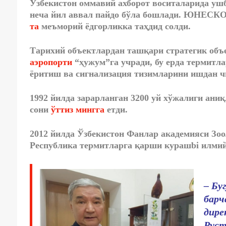
Ўзбекистон оммавий ахборот воситаларида ушб
неча йил аввал пайдо бўла бошлади. ЮНЕСКО
та
меъморий ёдгорликка таҳдид солди.
Тарихий объектлардан ташқари стратегик объе
аэропорти
“ҳужум”га учради, бу ерда термитла
ёритиш ва сигнализация тизимларини ишдан ч
1992 йилда зарарланган 3200 уй хўжалиги аниқ
сони
ўттиз мингга
етди.
2012 йилда Ўзбекистон Фанлар академияси Зоо
Республика термитларга қарши курашbi илми
– Бу
барч
дире
Руст