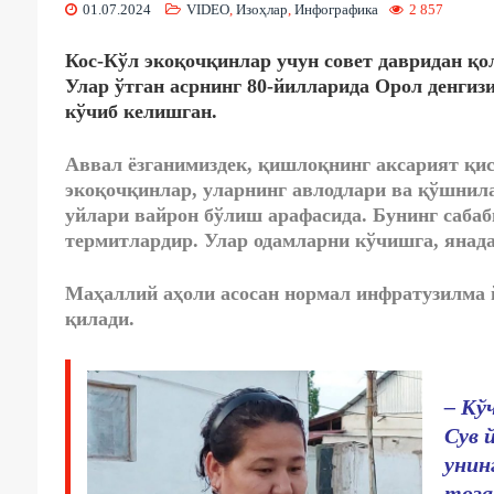
01.07.2024
VIDEO
,
Изоҳлар
,
Инфографика
2 857
Кос-Кўл экоқочқинлар учун совет давридан қо
Улар ўтган асрнинг 80-йилларида Орол денгиз
кўчиб келишган.
Аввал ёзганимиздек, қишлоқнинг аксарият қис
экоқочқинлар, уларнинг авлодлари ва қўшнил
уйлари вайрон бўлиш арафасида. Бунинг сабаб
термитлардир. Улар одамларни кўчишга, янад
Маҳаллий аҳоли асосан нормал инфратузилма 
қилади.
– Кў
Сув 
унин
тоза