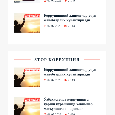
07.07.2026
2 149
Коррупциявий жиноятлар учун
жавобгарлик кучайтирилди
02.07.2026
2 113
STOP КОРРУПЦИЯ
Коррупциявий жиноятлар учун
жавобгарлик кучайтирилди
02.07.2026
2 113
Ўзбекистонда коррупцияга
қарши курашишда ҳокимлар
масъулияти оширилади
06.05.2026
2 460