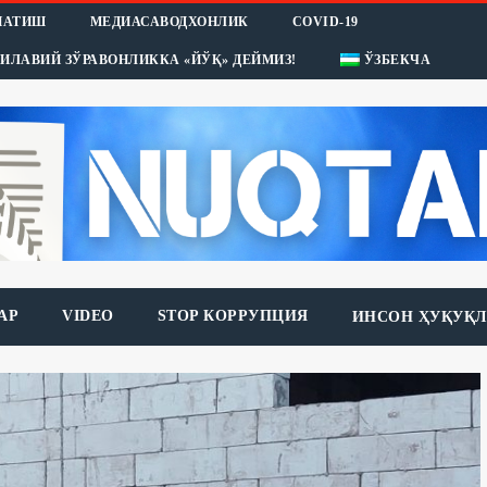
НАТИШ
МЕДИАСАВОДХОНЛИК
COVID-19
ИЛАВИЙ ЗЎРАВОНЛИККА «ЙЎҚ» ДЕЙМИЗ!
ЎЗБЕКЧА
АР
VIDEO
STOP КОРРУПЦИЯ
ИНСОН ҲУҚУҚЛ