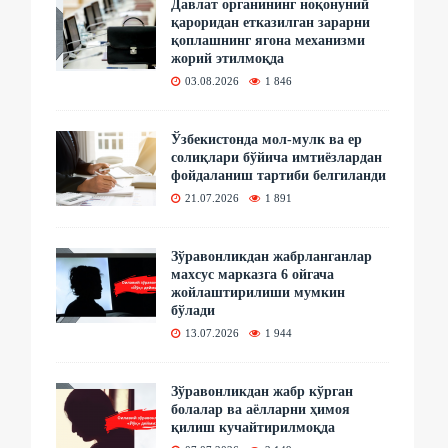
Давлат органининг ноқонуний
қароридан етказилган зарарни
қоплашнинг ягона механизми
жорий этилмоқда
03.08.2026
1 846
Ўзбекистонда мол-мулк ва ер
солиқлари бўйича имтиёзлардан
фойдаланиш тартиби белгиланди
21.07.2026
1 891
Зўравонликдан жабрланганлар
махсус марказга 6 ойгача
жойлаштирилиши мумкин
бўлади
13.07.2026
1 944
Зўравонликдан жабр кўрган
болалар ва аёлларни ҳимоя
қилиш кучайтирилмоқда