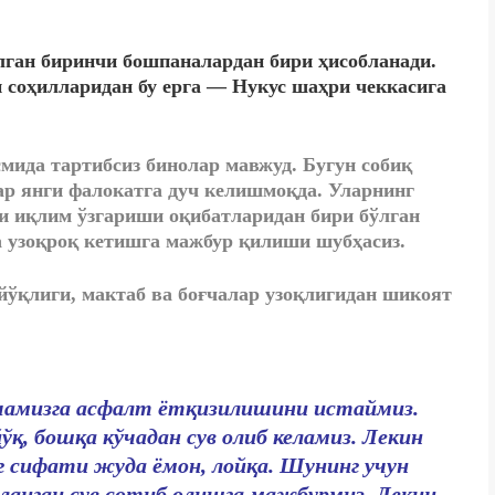
лган биринчи бошпаналардан бири ҳисобланади.
и соҳилларидан бу ерга — Нукус шаҳри чеккасига
мида тартибсиз бинолар мавжуд. Бугун собиқ
ар янги фалокатга дуч келишмоқда. Уларнинг
и иқлим ўзгариши оқибатларидан бири бўлган
а узоқроқ кетишга мажбур қилиши шубҳасиз.
йўқлиги, мактаб ва боғчалар узоқлигидан шикоят
чамизга асфалт ётқизилишини истаймиз.
йўқ, бошқа кўчадан сув олиб келамиз. Лекин
г сифати жуда ёмон, лойқа. Шунинг учун
ланган сув сотиб олишга мажбурмиз. Лекин