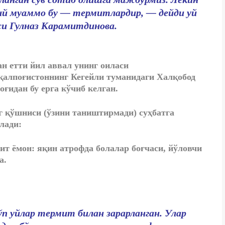
ий муаммо бу — термитлардир, — дейди уй
си Гулназ Карамитдинова.
н етти йил аввал унинг оиласи
қалпоғистоннинг Кегейли туманидаги Халқобод
ғидан бу ерга кўчиб келган.
г қўшниси (ўзини таништирмади) суҳбатга
лади:
оит ёмон: яқин атрофда болалар боғчаси, йўловчи
а.
ўп уйлар термит билан зарарланган. Улар