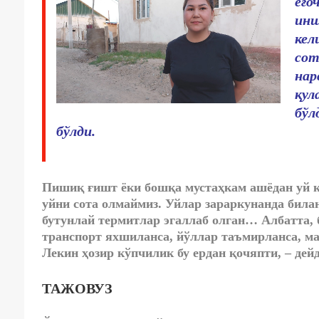
ёғо
инш
кел
сот
нар
қул
бўл
бўлди.
Пишиқ ғишт ёки бошқа мустаҳкам ашёдан уй қ
уйни сота олмаймиз. Уйлар зараркунанда била
бутунлай термитлар эгаллаб олган… Албатта, б
транспорт яхшиланса, йўллар таъмирланса, ма
Лекин ҳозир кўпчилик бу ердан қочяпти, – дей
ТАЖОВУЗ