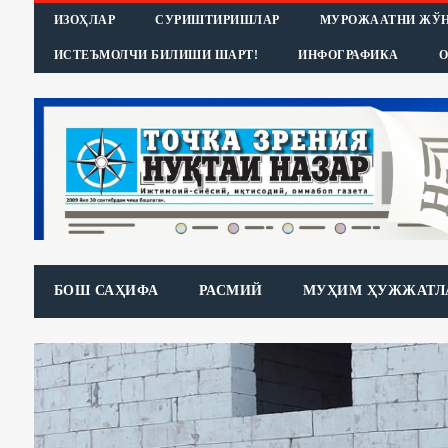
ИЗОҲЛАР
СУРИШТИРИШЛАР
МУРОЖААТНИ ЖЎ
ИСТЕЪМОЛЧИ БИЛИШИ ШАРТ!
ИНФОГРАФИКА
О
БОШ САҲИФА
РАСМИЙ
МУҲИМ ҲУЖЖАТЛ