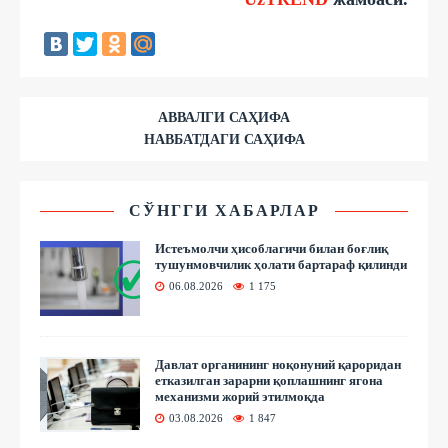
АВВАЛГИ САҲИФА
НАВБАТДАГИ САҲИФА
СЎНГГИ ХАБАРЛАР
Истеъмолчи ҳисоблагичи билан боғлиқ
тушунмовчилик ҳолати бартараф қилинди
06.08.2026
1 175
Давлат органининг ноқонуний қароридан
етказилган зарарни қоплашнинг ягона
механизми жорий этилмоқда
03.08.2026
1 847