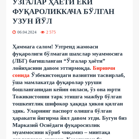
ЎЗГАЛАР ҲАЁТИ ЁКИ
ФУҚАРОЛИККАЧА БЎЛГАН
УЗУН ЙЎЛ
06.04.2024
2 575
Ҳаммага салом! Узтренд жамоаси
фуқаролиги бўлмаган шахслар муаммосига
(Л
БГ
) бағишланган “Ўзгалар ҳаёти”
лойиҳасини давом эттирмоқда.
Биринчи
сонида
Ўзбекистондаги вазиятни тасвирлаб,
ўша мамлакатда фуқаролар уруши
бошланганидан кейин оиласи
,
ўз она юрти
Тожикистонни тарк этишга мажбур бўлган
тошкентлик шифокор ҳақида ҳикоя қилган
эдик. Уларнинг паспорт олиш
га бўлган
ҳаракати
йигирма йил давом этди. Бугун биз
Марказий Осиёдаги фуқаросизлик
муаммосини кўриб чиқамиз – минтақа