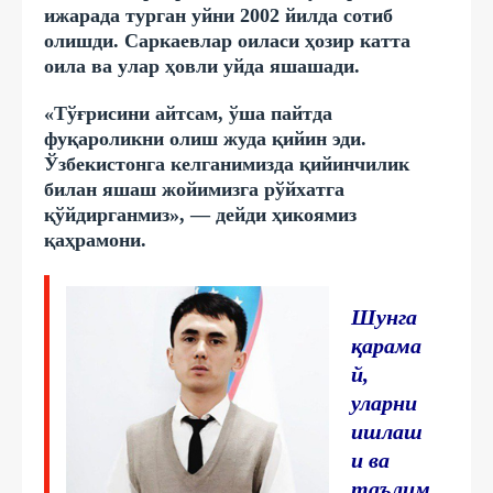
ижарада турган уйни 2002 йилда сотиб
олишди. Саркаевлар оиласи ҳозир катта
оила ва улар ҳовли уйда яшашади.
«Тўғрисини айтсам, ўша пайтда
фуқароликни олиш жуда қийин эди.
Ўзбекистонга келганимизда қийинчилик
билан яшаш жойимизга рўйхатга
қўйдирганмиз», — дейди ҳикоямиз
қаҳрамони.
Шунга
қарама
й,
уларни
ишлаш
и ва
таълим