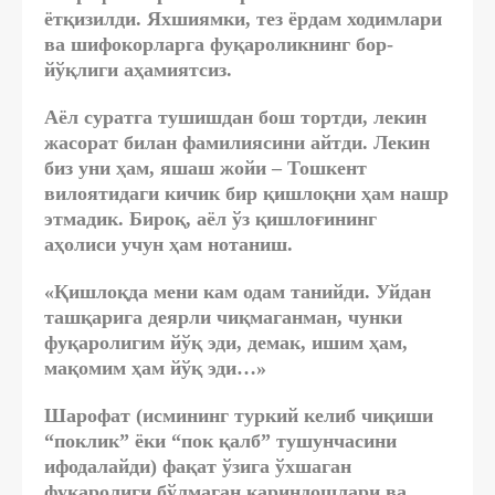
ётқизилди. Яхшиямки, тез ёрдам ходимлари
ва шифокорларга фуқароликнинг бор-
йўқлиги аҳамиятсиз.
Аёл суратга тушишдан бош тортди, лекин
жасорат билан фамилиясини айтди. Лекин
биз уни ҳам, яшаш жойи – Тошкент
вилоятидаги кичик бир қишлоқни ҳам нашр
этмадик. Бироқ, аёл ўз қишлоғининг
аҳолиси учун ҳам нотаниш.
«Қишлоқда мени кам одам танийди. Уйдан
ташқарига деярли чиқмаганман, чунки
фуқаролигим йўқ эди, демак, ишим ҳам,
мақомим ҳам йўқ эди…»
Шарофат (исмининг туркий келиб чиқиши
“поклик” ёки “пок қалб” тушунчасини
ифодалайди) фақат ўзига ўхшаган
фуқаролиги бўлмаган қариндошлари ва