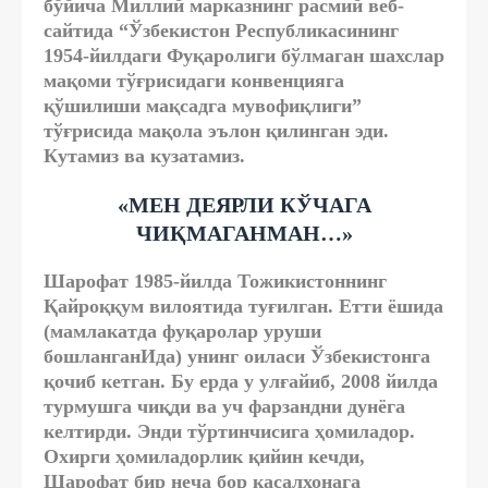
бўйича Миллий марказнинг расмий веб-
сайтида “Ўзбекистон Республикасининг
1954-йилдаги Фуқаролиги бўлмаган шахслар
мақоми тўғрисидаги конвенцияга
қўшилиши мақсадга мувофиқлиги”
тўғрисида мақола эълон қилинган эди.
Кутамиз ва кузатамиз.
«МЕН ДЕЯРЛИ КЎЧАГА
ЧИҚМАГАНМАН…»
Шарофат 1985-йилда Тожикистоннинг
Қайроққум вилоятида туғилган. Етти ёшида
(мамлакатда фуқаролар уруши
бошланганИда) унинг оиласи Ўзбекистонга
қочиб кетган. Бу ерда у улғайиб, 2008 йилда
турмушга чиқди ва уч фарзандни дунёга
келтирди. Энди тўртинчисига ҳомиладор.
Охирги ҳомиладорлик қийин кечди,
Шарофат бир неча бор касалхонага