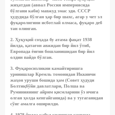
жиҳатдан (аввал Россия империясида
бўлгани каби) мавжуд эмас эди. СССР
ҳудудида бўлган ҳар бир шахс, агар у чет эл
фуқаролигини исботлай олмаса, фуқаро деб
тан олинган.
2. Ҳуқуқий соҳада бу атама фақат 1938
йилда, қатағон авжидан бир йил ўтиб,
Европада ёнғин бошланишидан бир йил
олдин пайдо бўлган.
3. Фуқаросизликни камайтиришга
уринишлар Кремль томонидан Иккинчи
жаҳон уруши бошида ҳам (Совет ҳудуди
Болтиқбўйи давлатлари, Полша ва
Руминиянинг айрим қисмларини ўз ичига
олган ҳолда кенгайганида) ва у тугаганидан
сўнг амалга оширилди.
4. 1978 йилда қабул қилинган қонунда