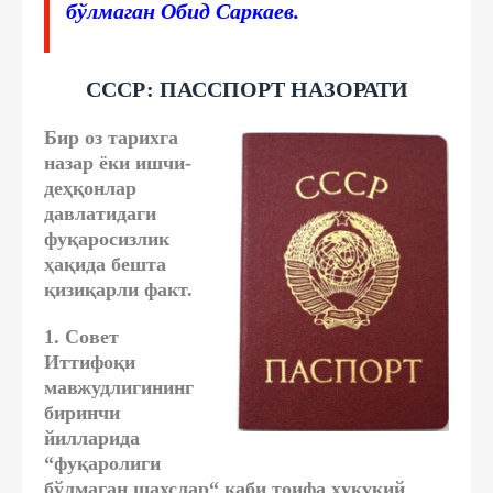
бўлмаган Обид Саркаев.
СССР: ПАССПОРТ НАЗОРАТИ
Бир оз тарихга
назар ёки ишчи-
деҳқонлар
давлатидаги
фуқаросизлик
ҳақида бешта
қизиқарли факт.
1. Совет
Иттифоқи
мавжудлигининг
биринчи
йилларида
“фуқаролиги
бўлмаган шахслар“ каби тоифа ҳуқуқий