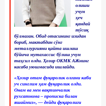
олиши
учун
ҳеч
қандай
тўсиқ
бўлмаган. Обид отасининг изидан
бориб, мактабдан сўнг
металлургияни қайта ишлаш
бўйича мутахассис бўлиш учун
таҳсил олди. Ҳозир ОКМК АЖнинг
касаба уюшмасида ишлайди.
«Ҳозир отам фуқаролик олгани каби
уч синглим ҳам фуқаролик олди.
Онам ва мен вақтинчалик
рухсатнома – прописка билан
яшаймиз», — дейди фуқаролиги