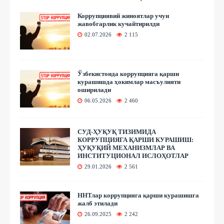
Коррупциявий жиноятлар учун
жавобгарлик кучайтирилди
02.07.2026
2 115
Ўзбекистонда коррупцияга қарши
курашишда ҳокимлар масъулияти
оширилади
06.05.2026
2 460
СУД-ҲУҚУҚ ТИЗИМИДА
КОРРУПЦИЯГА ҚАРШИ КУРАШИШ:
ҲУҚУҚИЙ МЕХАНИЗМЛАР ВА
ИНСТИТУЦИОНАЛ ИСЛОҲОТЛАР
29.01.2026
2 561
ННТлар коррупцияга қарши курашишга
жалб этилади
26.09.2025
2 242