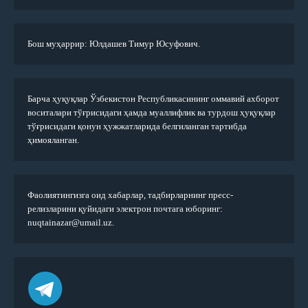
Бош муҳаррир: Юлдашев Тимур Юсуфович.
Барча ҳуқуқлар Ўзбекистон Республикасининг оммавий ахборот
воситалари тўғрисидаги ҳамда муаллифлик ва турдош ҳуқуқлар
тўғрисидаги қонун ҳужжатларида белгиланган тартибда
ҳимояланган.
Фаолиятингизга оид хабарлар, тадбирларнинг пресс-
релизларини қуйидаги электрон почтага юборинг:
nuqtainazar@umail.uz.