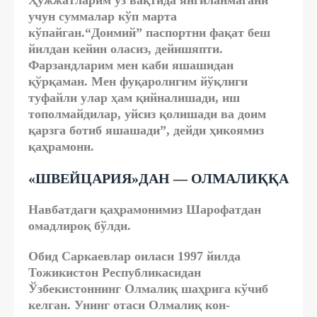
Ҳужжатларим ўз вақтида янгиланмагани
учун суммалар кўп марта
кўпайган.“Доимий” паспортни фақат беш
йилдан кейин оласиз, дейишяпти.
Фарзандларим мен каби яшашидан
қўрқаман. Мен фуқаролигим йўқлиги
туфайли улар ҳам қийналишади, иш
тополмайдилар, уйсиз қолишади ва доим
қарзга ботиб яшашади”, дейди ҳикоямиз
қаҳрамони.
«ШВEЙЦАРИЯ»ДАН — ОЛМАЛИҚҚА
Навбатдаги қаҳрамонимиз Шарофатдан
омадлироқ бўлди.
Обид Саркаевлар оиласи 1997 йилда
Тожикистон Республикасидан
Ўзбекистоннинг Олмалиқ шаҳрига кўчиб
келган. Унинг отаси Олмалиқ кон-