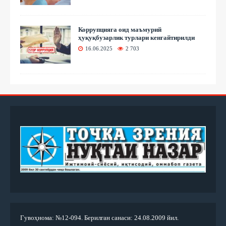
Коррупцияга оид маъмурий
ҳуқуқбузарлик турлари кенгайтирилди
16.06.2025
2 703
Гувоҳнома: №12-094. Берилган санаси: 24.08.2009 йил.