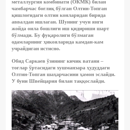
металлургия комбинати (ОКМК) билан
чамбарчас боғлиқ бўлган Олтин-Топган
қишлоғидаги олтин конларидан бирида
аввалдан ишлаган. Шунинг учун янги
жойда оила бошлиғи иш қидириши шарт
бўлмади. Бу фуқаролиги бўлмаган
одамларнинг ҳикояларида камдан-кам
учрайдиган истисно.
Обид Саркаев ўзининг кичик ватани –
тоғлар ўртасидаги хушманзара ҳудуддаги
Олтин-Топган шаҳарчасини ҳамон эслайди.
У буни Швейцария билан таққослайди.