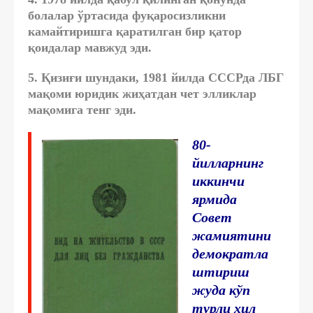
болалар ўртасида фуқаросизликни
камайтиришга қаратилган бир қатор
қоидалар мавжуд эди.
5. Қизиғи шундаки, 1981 йилда СССРда ЛБГ
мақоми юридик жиҳатдан чет элликлар
мақомига тенг эди.
80-
йилларнинг
иккинчи
ярмида
Совет
жамиятини
демократла
штириш
жуда кўп
турли хил