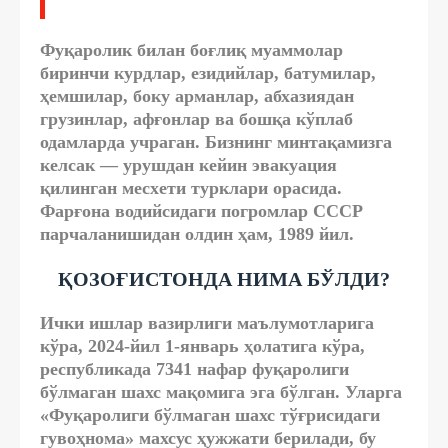
Фуқаролик билан боғлиқ муаммолар
биринчи курдлар, езидийлар, батумилар,
ҳемшилар, боку арманлар, абхазиядан
грузинлар, афғонлар ва бошқа кўплаб
одамларда учраган. Бизнинг минтақамизга
келсак — урушдан кейин эвакуация
қилинган месхети турклари орасида.
Фарғона водийсидаги погромлар СССР
парчаланишидан олдин ҳам, 1989 йил.
ҚОЗОҒИСТОНДА НИМА БЎЛДИ?
Ички ишлар вазирлиги маълумотларига
кўра, 2024-йил 1-январь ҳолатига кўра,
республикада 7341 нафар фуқаролиги
бўлмаган шахс мақомига эга бўлган. Уларга
«Фуқаролиги бўлмаган шахс тўғрисидаги
гувоҳнома» махсус ҳужжати берилади, бу