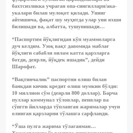
бахтсизликка учраган опа-сингиллари/ака-
укалари билан мулоқот қилади. Унинг
айтишича, фақат шу муҳитда улар уни яхши
билишади ва, албатта, тушунишади…
“Паспортим йўқлигидан кўп муаммоларга
дуч келдим. Узоқ вақт давомида маблағ
йўқлиги сабабли оилам катта қарзларга
ботди, деярли, йўқдек яшадик”, дейди
Шарофат.
“Вақтинчалик” паспортни олиш билан
банкдан кичик кредит олиш мумкин бўлди:
10 миллион сўм (деярли 800 доллар). Барча
пуллар коммунал тўловлар, пенялар ва
сўнгги йилларда тўпланган жарималар учун
олинган қарзларни тўлашга сарфланди.
“Ўша пулга жарима тўлаганман…