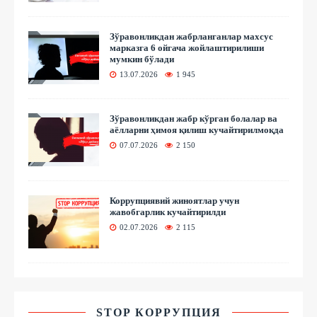
Зўравонликдан жабрланганлар махсус
марказга 6 ойгача жойлаштирилиши
мумкин бўлади
13.07.2026
1 945
Зўравонликдан жабр кўрган болалар ва
аёлларни ҳимоя қилиш кучайтирилмоқда
07.07.2026
2 150
Коррупциявий жиноятлар учун
жавобгарлик кучайтирилди
02.07.2026
2 115
STOP КОРРУПЦИЯ