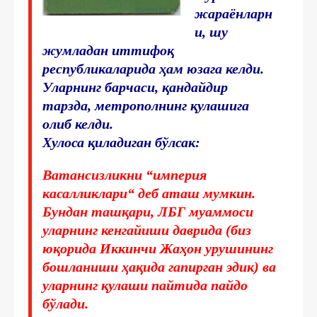
жараёнларн
и, шу
жумладан иттифоқ
республикаларида ҳам юзага келди.
Уларнинг барчаси, қандайдир
тарзда, метрополнинг қулашига
олиб келди.
Хулоса қиладиган бўлсак:
Ватансизликни “империя
касалликлари“ деб аташ мумкин.
Бундан ташқари, ЛБГ муаммоси
уларнинг кенгайиши даврида (биз
юқорида Иккинчи Жаҳон урушининг
бошланиши ҳақида гапирган эдик) ва
уларнинг қулаши пайтида пайдо
бўлади.