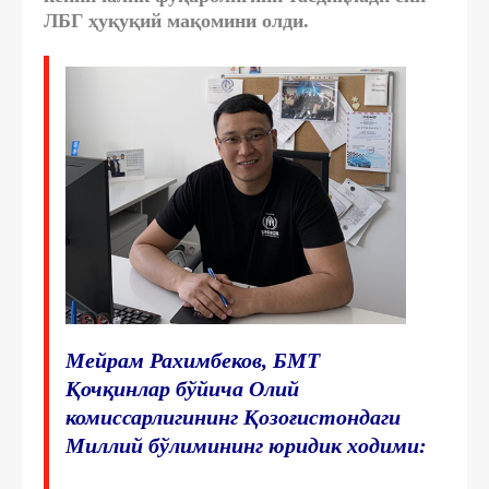
ЛБГ ҳуқуқий мақомини олди.
Мейрам Рахимбеков, БМТ
Қочқинлар бўйича Олий
комиссарлигининг Қозоғистондаги
Миллий бўлимининг юридик ходими: