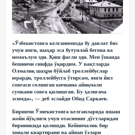
«Ўзбекистонга келганимизда бу давлат биз
учун янги, шаҳар эса бутунлай бегона ва
номаълум эди. Қиш фасли эди. Мен ўшанда
бешинчи синфда ўқирдим. У вақтларда
Олмалиқ шаҳри бўйлаб троллейбуслар
юрарди, троллейбусга ўтирсам, янги йил
совғаси солинган кичкина айиқчали
сумкани совға қилишган. Бу ҳалигача
эсимда», — деб эслайди Обид Саркаев.
Биринчи Ўзнекистонга келганларида яшаш
жойи йўқлиги учун отасининг дўстларидан
бириникида қолишди. Кейинчалик бир
хонали квартирани ва айнан ўзлари