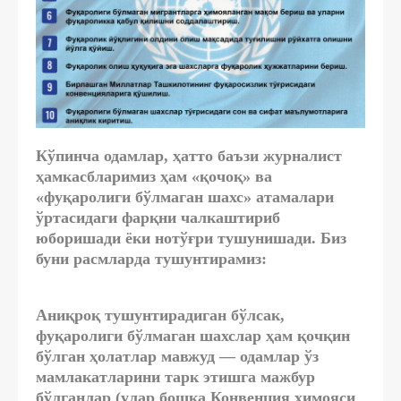
Кўпинча одамлар, ҳатто баъзи журналист
ҳамкасбларимиз ҳам «қочоқ» ва
«фуқаролиги бўлмаган шахс» атамалари
ўртасидаги фарқни чалкаштириб
юборишади ёки нотўғри тушунишади. Биз
буни расмларда тушунтирамиз:
Аниқроқ тушунтирадиган бўлсак,
фуқаролиги бўлмаган шахслар ҳам қочқин
бўлган ҳолатлар мавжуд — одамлар ўз
мамлакатларини тарк этишга мажбур
бўлганлар (улар бошқа Конвенция ҳимояси