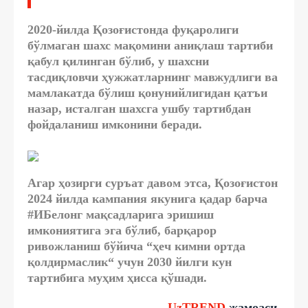
2020-йилда Қозоғистонда фуқаролиги
бўлмаган шахс мақомини аниқлаш тартиби
қабул қилинган бўлиб, у шахсни
тасдиқловчи ҳужжатларнинг мавжудлиги ва
мамлакатда бўлиш қонунийлигидан қатъи
назар, исталган шахсга ушбу тартибдан
фойдаланиш имконини беради.
Агар ҳозирги суръат давом этса, Қозоғистон
2024 йилда кампания якунига қадар барча
#ИБелонг мақсадларига эришиш
имкониятига эга бўлиб, барқарор
ривожланиш бўйича “ҳеч кимни ортда
қолдирмаслик“ учун 2030 йилги кун
тартибига муҳим ҳисса қўшади.
UzTREND
жамоаси.