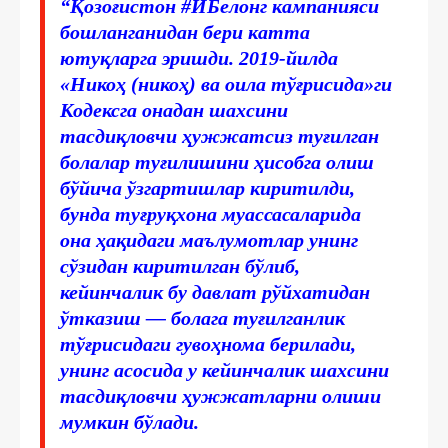
“Қозоғистон #ИБелонг кампанияси
бошланганидан бери катта
ютуқларга эришди. 2019-йилда
«Никоҳ (никоҳ) ва оила тўғрисида»ги
Кодексга онадан шахсини
тасдиқловчи ҳужжатсиз туғилган
болалар туғилишини ҳисобга олиш
бўйича ўзгартишлар киритилди,
бунда туғруқхона муассасаларида
она ҳақидаги маълумотлар унинг
сўзидан киритилган бўлиб,
кейинчалик бу давлат рўйхатидан
ўтказиш — болага туғилганлик
тўғрисидаги гувоҳнома берилади,
унинг асосида у кейинчалик шахсини
тасдиқловчи ҳужжатларни олиши
мумкин бўлади.