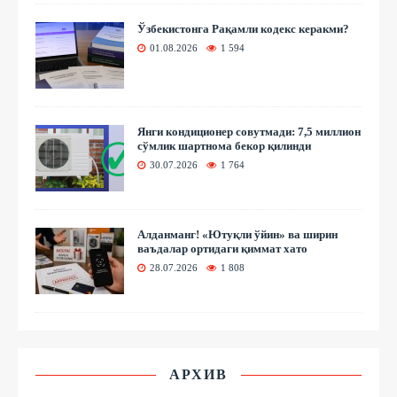
Ўзбекистонга Рақамли кодекс керакми?
01.08.2026
1 594
Янги кондиционер совутмади: 7,5 миллион
сўмлик шартнома бекор қилинди
30.07.2026
1 764
Алданманг! «Ютуқли ўйин» ва ширин
ваъдалар ортидаги қиммат хато
28.07.2026
1 808
АРХИВ