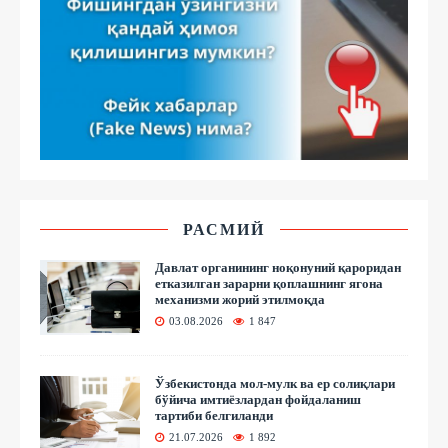
РАСМИЙ
Давлат органининг ноқонуний қароридан
етказилган зарарни қоплашнинг ягона
механизми жорий этилмоқда
03.08.2026
1 847
Ўзбекистонда мол-мулк ва ер солиқлари
бўйича имтиёзлардан фойдаланиш
тартиби белгиланди
21.07.2026
1 892