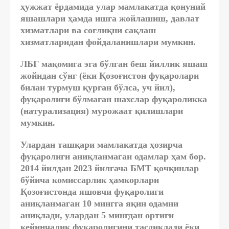
ҳужжат ёрдамида улар мамлакатда қонуний
яшашлари ҳамда ишга жойлашиш, давлат
хизматлари ва соғлиқни сақлаш
хизматларидан фойдаланишлари мумкин.
ЛБГ мақомига эга бўлган беш йиллик яшаш
жойидан сўнг (ёки Қозоғистон фуқаролари
билан турмуш қурган бўлса, уч йил),
фуқаролиги бўлмаган шахслар фуқароликка
(натурализация) мурожаат қилишлари
мумкин.
Улардан ташқари мамлакатда ҳозирча
фуқаролиги аниқланмаган одамлар ҳам бор.
2014 йилдан 2023 йилгача БМТ қочқинлар
бўйича комиссарлик ҳамкорлари
Қозоғистонда яшовчи фуқаролиги
аниқланмаган 10 мингга яқин одамни
аниқлади, улардан 5 мингдан ортиғи
кейинчалик фуқаролигини тасдиқлади ёки