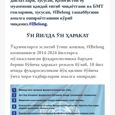
давлатлари, хусусан, Қозоғистон бу
муаммони қандай енгиб чиқаётгани ва БМТ
ғояларини, хусусан, #IBelong ташаббусини
амалга ошираётганини кўриб
чиқамиз.
#IBelong
.
ЎН ЙИЛДА ЎН ҲАРАКАТ
Ўқувчиларга эслатиб ўтиш жоизки, #IBelong
компанияси 2014-2024 йилларга
мўлжалланган фуқаросизликка барҳам
бериш бўйича ҳаракат режаси бўлиб, 10 йил
ичида фуқаросизликни йўқ қилиш бўйича
ўнта чора-тадбирларни амалга оширади: