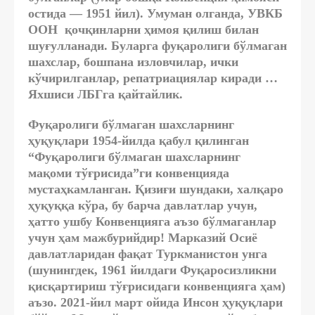
остида — 1951 йил). Умуман олганда, УВКБ
ООН қочқинларни ҳимоя қилиш билан
шуғулланади. Буларга фуқаролиги бўлмаган
шахслар, бошпана изловчилар, ички
кўчирилганлар, репатриациялар киради …
Яхшиси ЛБГга қайтайлик.
Фуқаролиги бўлмаган шахсларнинг
ҳуқуқлари 1954-йилда қабул қилинган
“Фуқаролиги бўлмаган шахсларнинг
мақоми тўғрисида”ги конвенцияда
мустаҳкамланган. Қизиғи шундаки, халқаро
ҳуқуққа кўра, бу барча давлатлар учун,
ҳатто ушбу Конвенцияга аъзо бўлмаганлар
учун ҳам мажбурийдир! Марказий Осиё
давлатларидан фақат Туркманистон унга
(шунингдек, 1961 йилдаги Фуқаросизликни
қисқартириш тўғрисидаги конвенцияга ҳам)
аъзо. 2021-йил март ойида Инсон ҳуқуқлари