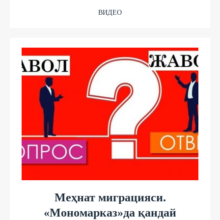
ВИДЕО
Меҳнат миграцияси.
«Мономарказ»да қандай