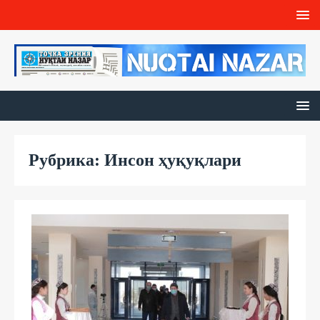
Рубрика: Инсон ҳуқуқлари