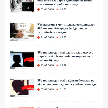
етказилган зарарни қоплашнинг ягона
механизми жорий этилмоқда
03.08.2026
1 850
Ўзбекистонда мол-мулк ва ер солиқлари
бўйича имтиёзлардан фойдаланиш
тартиби белгиланди
21.07.2026
1 895
Зўравонликдан жабрланганлар махсус
марказга 6 ойгача жойлаштирилиши
мумкин бўлади
13.07.2026
1 949
Зўравонликдан жабр кўрган болалар ва
аёлларни ҳимоя қилиш кучайтирилмоқда
07.07.2026
2 153