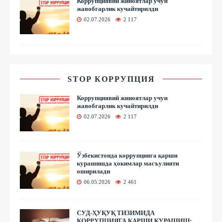
Коррупциявий жиноятлар учун
жавобгарлик кучайтирилди
02.07.2026
2 117
STOP КОРРУПЦИЯ
Коррупциявий жиноятлар учун
жавобгарлик кучайтирилди
02.07.2026
2 117
Ўзбекистонда коррупцияга қарши
курашишда ҳокимлар масъулияти
оширилади
06.05.2026
2 461
СУД-ҲУҚУҚ ТИЗИМИДА
КОРРУПЦИЯГА ҚАРШИ КУРАШИШ: