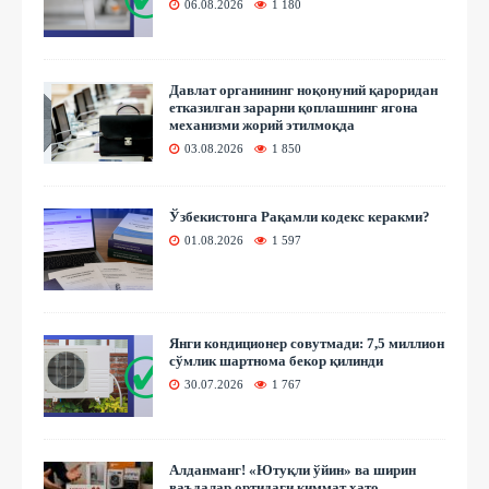
06.08.2026
1 180
Давлат органининг ноқонуний қароридан
етказилган зарарни қоплашнинг ягона
механизми жорий этилмоқда
03.08.2026
1 850
Ўзбекистонга Рақамли кодекс керакми?
01.08.2026
1 597
Янги кондиционер совутмади: 7,5 миллион
сўмлик шартнома бекор қилинди
30.07.2026
1 767
Алданманг! «Ютуқли ўйин» ва ширин
ваъдалар ортидаги қиммат хато