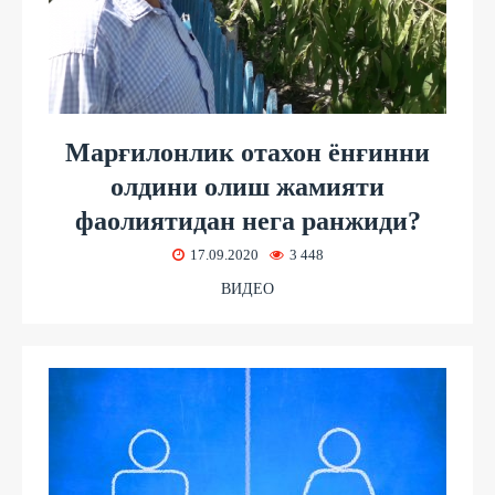
Марғилонлик отахон ёнғинни
олдини олиш жамияти
фаолиятидан нега ранжиди?
17.09.2020
3 448
ВИДЕО