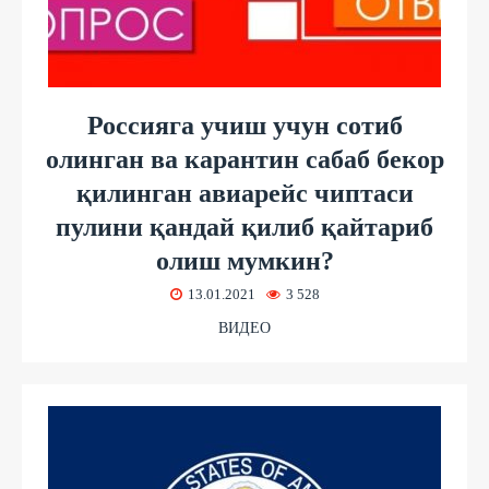
Россияга учиш учун сотиб
олинган ва карантин сабаб бекор
қилинган авиарейс чиптаси
пулини қандай қилиб қайтариб
олиш мумкин?
13.01.2021
3 528
ВИДЕО