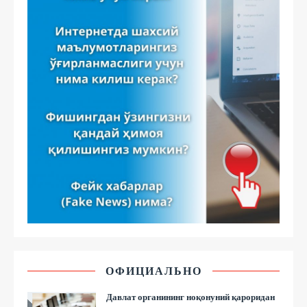
ОФИЦИАЛЬНО
Давлат органининг ноқонуний қароридан