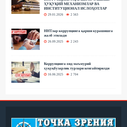
ҲУҚУҚИЙ МЕХАНИЗМЛАР ВА
ИНСТИТУЦИОНАЛ ИСЛОҲОТЛАР
29.01.2026
2 563
ННТлар коррупцияга қарши курашишга
жалб этилади
26.09.2025
2 243
Коррупцияга оид маъмурий
ҳуқуқбузарлик турлари кенгайтирилди
16.06.2025
2 704