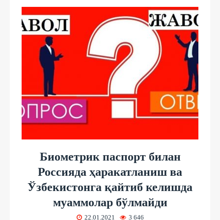
Биометрик паспорт билан
Россияда ҳаракатланиш ва
Ўзбекистонга қайтиб келишда
муаммолар бўлмайди
22.01.2021
3 646