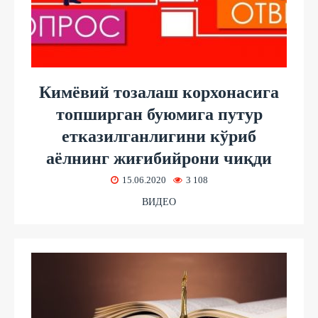
Кимёвий тозалаш корхонасига
топширган буюмига путур
етказилганлигини кўриб
аёлнинг жиғибийрони чиқди
15.06.2020
3 108
ВИДЕО