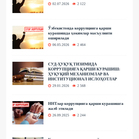
02.07.2026
2 122
Ўзбекистонда коррупцияга қарши
курашишда ҳокимлар масъулияти
оширилади
06.05.2026
2 464
СУД-ҲУҚУҚ ТИЗИМИДА
КОРРУПЦИЯГА ҚАРШИ КУРАШИШ:
ҲУҚУҚИЙ МЕХАНИЗМЛАР ВА
ИНСТИТУЦИОНАЛ ИСЛОҲОТЛАР
29.01.2026
2 568
ННТлар коррупцияга қарши курашишга
жалб этилади
26.09.2025
2 244