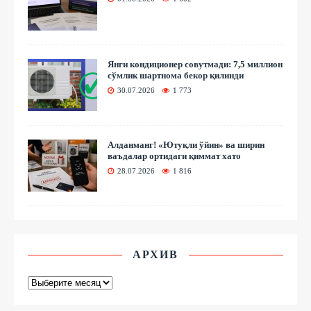
Янги кондиционер совутмади: 7,5 миллион
сўмлик шартнома бекор қилинди
30.07.2026
1 773
Алданманг! «Ютуқли ўйин» ва ширин
ваъдалар ортидаги қиммат хато
28.07.2026
1 816
АРХИВ