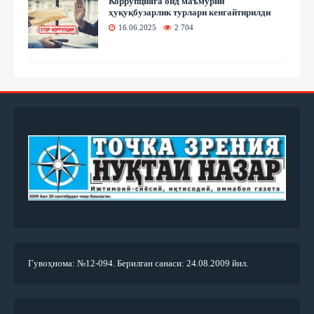
Коррупцияга оид маъмурий
ҳуқуқбузарлик турлари кенгайтирилди
16.06.2025
2 704
Гувоҳнома: №12-094. Берилган санаси: 24.08.2009 йил.