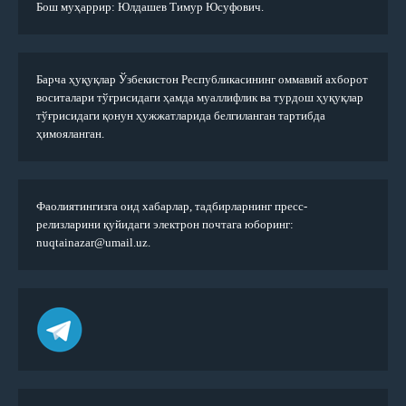
Бош муҳаррир: Юлдашев Тимур Юсуфович.
Барча ҳуқуқлар Ўзбекистон Республикасининг оммавий ахборот
воситалари тўғрисидаги ҳамда муаллифлик ва турдош ҳуқуқлар
тўғрисидаги қонун ҳужжатларида белгиланган тартибда
ҳимояланган.
Фаолиятингизга оид хабарлар, тадбирларнинг пресс-
релизларини қуйидаги электрон почтага юборинг:
nuqtainazar@umail.uz.