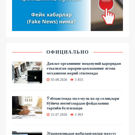
ОФИЦИАЛЬНО
Давлат органининг ноқонуний қароридан
етказилган зарарни қоплашнинг ягона
механизми жорий этилмоқда
03.08.2026
1 855
Ўзбекистонда мол-мулк ва ер солиқлари
бўйича имтиёзлардан фойдаланиш
тартиби белгиланди
21.07.2026
1 903
Зўравонликдан жабрланганлар махсус