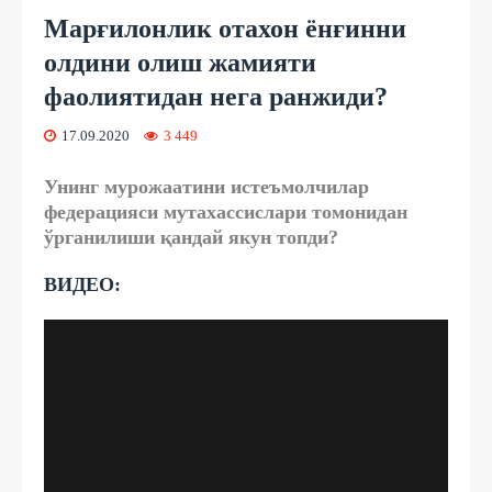
Марғилонлик отахон ёнғинни
олдини олиш жамияти
фаолиятидан нега ранжиди?
17.09.2020
3 449
Унинг мурожаатини истеъмолчилар
федерацияси мутахассислари томонидан
ўрганилиши қандай якун топди?
ВИДЕО: