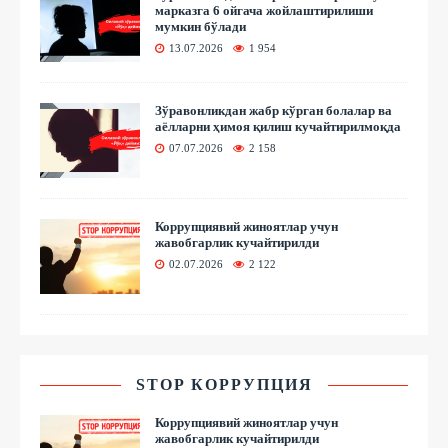
марказга 6 ойгача жойлаштирилиши
мумкин бўлади
13.07.2026
1 954
Зўравонликдан жабр кўрган болалар ва
аёлларни ҳимоя қилиш кучайтирилмоқда
07.07.2026
2 158
Коррупциявий жиноятлар учун
жавобгарлик кучайтирилди
02.07.2026
2 122
STOP КОРРУПЦИЯ
Коррупциявий жиноятлар учун
жавобгарлик кучайтирилди