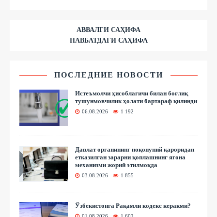
АВВАЛГИ САҲИФА
НАВБАТДАГИ САҲИФА
ПОСЛЕДНИЕ НОВОСТИ
Истеъмолчи ҳисоблагичи билан боғлиқ
тушунмовчилик ҳолати бартараф қилинди
06.08.2026
1 192
Давлат органининг ноқонуний қароридан
етказилган зарарни қоплашнинг ягона
механизми жорий этилмоқда
03.08.2026
1 855
Ўзбекистонга Рақамли кодекс керакми?
01.08.2026
1 602