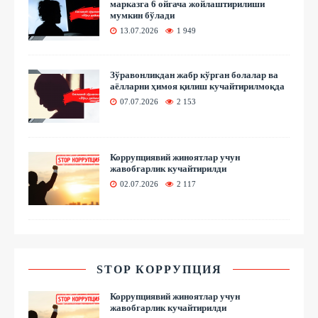
марказга 6 ойгача жойлаштирилиши
мумкин бўлади
13.07.2026
1 949
Зўравонликдан жабр кўрган болалар ва
аёлларни ҳимоя қилиш кучайтирилмоқда
07.07.2026
2 153
Коррупциявий жиноятлар учун
жавобгарлик кучайтирилди
02.07.2026
2 117
STOP КОРРУПЦИЯ
Коррупциявий жиноятлар учун
жавобгарлик кучайтирилди