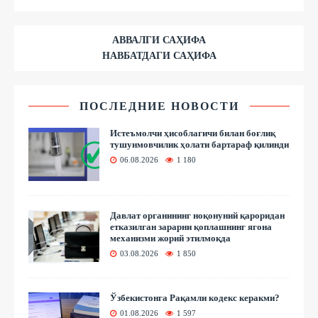
АВВАЛГИ САҲИФА
НАВБАТДАГИ САҲИФА
ПОСЛЕДНИЕ НОВОСТИ
Истеъмолчи ҳисоблагичи билан боғлиқ
тушунмовчилик ҳолати бартараф қилинди
06.08.2026
1 180
Давлат органининг ноқонуний қароридан
етказилган зарарни қоплашнинг ягона
механизми жорий этилмоқда
03.08.2026
1 850
Ўзбекистонга Рақамли кодекс керакми?
01.08.2026
1 597