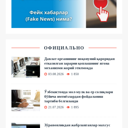
ОФИЦИАЛЬНО
Давлат органининг ноқонуний қароридан
етказилган зарарни қоплашнинг ягона
механизми жорий этилмоқда
03.08.2026
1 850
Ўзбекистонда мол-мулк ва ер солиқлари
бўйича имтиёзлардан фойдаланиш
тартиби белгиланди
21.07.2026
1 895
Зўравонликдан жабрланганлар махсус