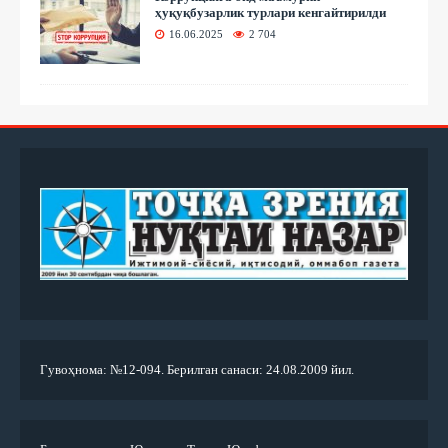
ҳуқуқбузарлик турлари кенгайтирилди
16.06.2025
2 704
Гувоҳнома: №12-094. Берилган санаси: 24.08.2009 йил.