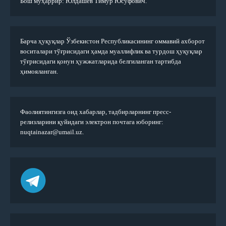
Бош муҳаррир: Юлдашев Тимур Юсуфович.
Барча ҳуқуқлар Ўзбекистон Республикасининг оммавий ахборот
воситалари тўғрисидаги ҳамда муаллифлик ва турдош ҳуқуқлар
тўғрисидаги қонун ҳужжатларида белгиланган тартибда
ҳимояланган.
Фаолиятингизга оид хабарлар, тадбирларнинг пресс-
релизларини қуйидаги электрон почтага юборинг:
nuqtainazar@umail.uz.