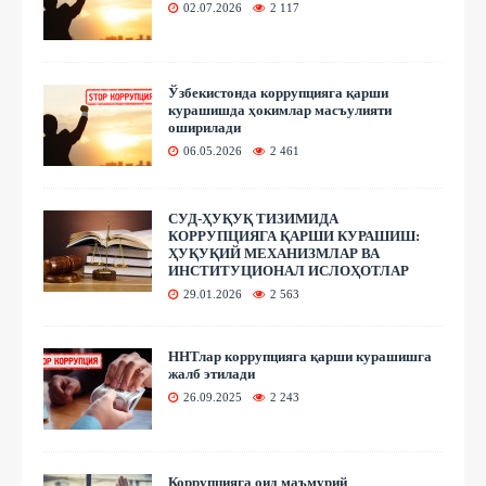
02.07.2026
2 117
Ўзбекистонда коррупцияга қарши
курашишда ҳокимлар масъулияти
оширилади
06.05.2026
2 461
СУД-ҲУҚУҚ ТИЗИМИДА
КОРРУПЦИЯГА ҚАРШИ КУРАШИШ:
ҲУҚУҚИЙ МЕХАНИЗМЛАР ВА
ИНСТИТУЦИОНАЛ ИСЛОҲОТЛАР
29.01.2026
2 563
ННТлар коррупцияга қарши курашишга
жалб этилади
26.09.2025
2 243
Коррупцияга оид маъмурий