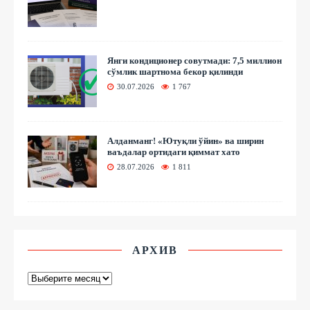
Янги кондиционер совутмади: 7,5 миллион
сўмлик шартнома бекор қилинди
30.07.2026
1 767
Алданманг! «Ютуқли ўйин» ва ширин
ваъдалар ортидаги қиммат хато
28.07.2026
1 811
АРХИВ