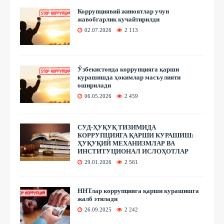
Коррупциявий жиноятлар учун
жавобгарлик кучайтирилди
02.07.2026
2 113
Ўзбекистонда коррупцияга қарши
курашишда ҳокимлар масъулияти
оширилади
06.05.2026
2 459
СУД-ҲУҚУҚ ТИЗИМИДА
КОРРУПЦИЯГА ҚАРШИ КУРАШИШ:
ҲУҚУҚИЙ МЕХАНИЗМЛАР ВА
ИНСТИТУЦИОНАЛ ИСЛОҲОТЛАР
29.01.2026
2 561
ННТлар коррупцияга қарши курашишга
жалб этилади
26.09.2025
2 242