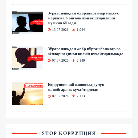
Зўравонликдан жабрланганлар махсус
марказга 6 ойгача жойлаштирилиши
мумкин бўлади
13.07.2026
1 944
Зўравонликдан жабр кўрган болалар ва
аёлларни ҳимоя қилиш кучайтирилмоқда
07.07.2026
2 149
Коррупциявий жиноятлар учун
жавобгарлик кучайтирилди
02.07.2026
2 113
STOP КОРРУПЦИЯ