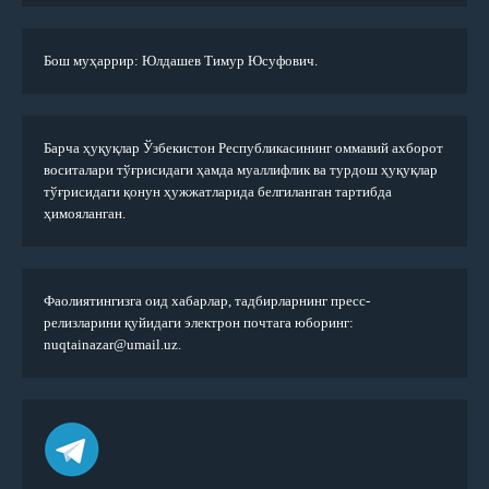
Бош муҳаррир: Юлдашев Тимур Юсуфович.
Барча ҳуқуқлар Ўзбекистон Республикасининг оммавий ахборот
воситалари тўғрисидаги ҳамда муаллифлик ва турдош ҳуқуқлар
тўғрисидаги қонун ҳужжатларида белгиланган тартибда
ҳимояланган.
Фаолиятингизга оид хабарлар, тадбирларнинг пресс-
релизларини қуйидаги электрон почтага юборинг:
nuqtainazar@umail.uz.