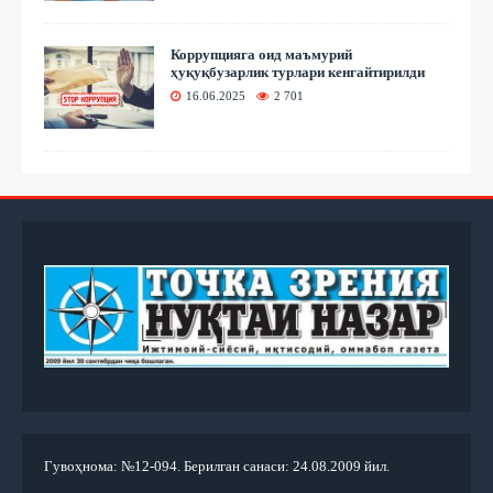
Коррупцияга оид маъмурий
ҳуқуқбузарлик турлари кенгайтирилди
16.06.2025
2 701
Гувоҳнома: №12-094. Берилган санаси: 24.08.2009 йил.