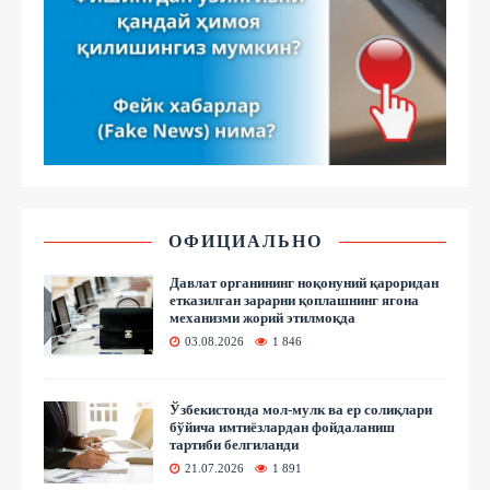
ОФИЦИАЛЬНО
Давлат органининг ноқонуний қароридан
етказилган зарарни қоплашнинг ягона
механизми жорий этилмоқда
03.08.2026
1 846
Ўзбекистонда мол-мулк ва ер солиқлари
бўйича имтиёзлардан фойдаланиш
тартиби белгиланди
21.07.2026
1 891