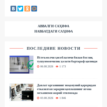
АВВАЛГИ САҲИФА
НАВБАТДАГИ САҲИФА
ПОСЛЕДНИЕ НОВОСТИ
Истеъмолчи ҳисоблагичи билан боғлиқ
тушунмовчилик ҳолати бартараф қилинди
06.08.2026
1 173
Давлат органининг ноқонуний қароридан
етказилган зарарни қоплашнинг ягона
механизми жорий этилмоқда
03.08.2026
1 846