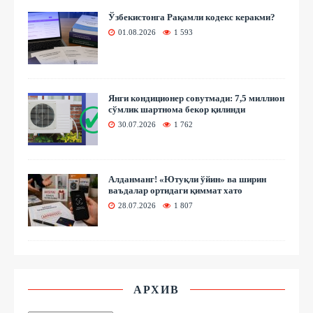
Ўзбекистонга Рақамли кодекс керакми?
01.08.2026
1 593
Янги кондиционер совутмади: 7,5 миллион
сўмлик шартнома бекор қилинди
30.07.2026
1 762
Алданманг! «Ютуқли ўйин» ва ширин
ваъдалар ортидаги қиммат хато
28.07.2026
1 807
АРХИВ