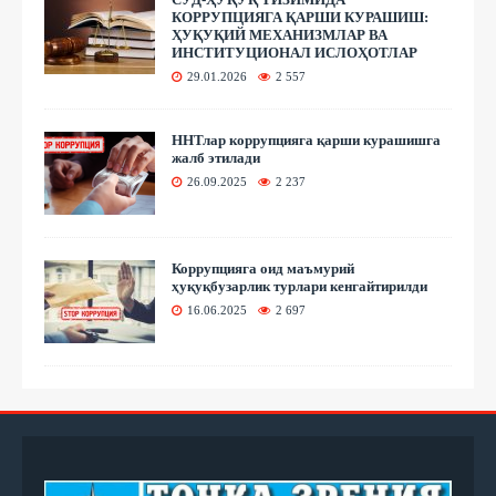
КОРРУПЦИЯГА ҚАРШИ КУРАШИШ:
ҲУҚУҚИЙ МЕХАНИЗМЛАР ВА
ИНСТИТУЦИОНАЛ ИСЛОҲОТЛАР
29.01.2026
2 557
ННТлар коррупцияга қарши курашишга
жалб этилади
26.09.2025
2 237
Коррупцияга оид маъмурий
ҳуқуқбузарлик турлари кенгайтирилди
16.06.2025
2 697