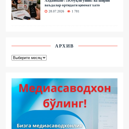
Алданманг! «Ютуқли ўйин» ва ширин
ваъдалар ортидаги қиммат хато
28.07.2026
1 781
АРХИВ