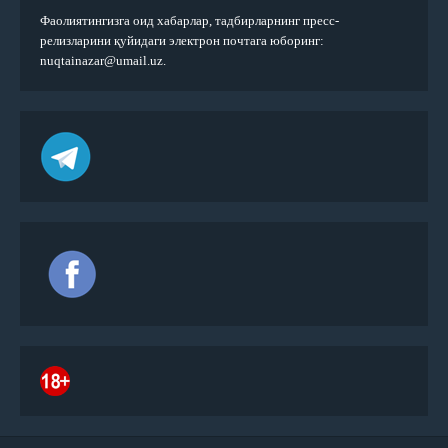
Фаолиятингизга оид хабарлар, тадбирларнинг пресс-
релизларини қуйидаги электрон почтага юборинг:
nuqtainazar@umail.uz.