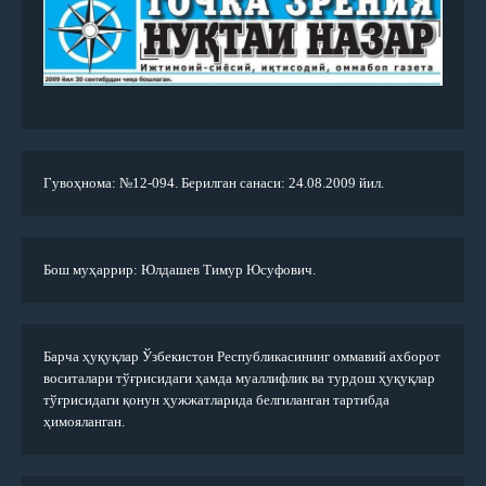
Гувоҳнома: №12-094. Берилган санаси: 24.08.2009 йил.
Бош муҳаррир: Юлдашев Тимур Юсуфович.
Барча ҳуқуқлар Ўзбекистон Республикасининг оммавий ахборот
воситалари тўғрисидаги ҳамда муаллифлик ва турдош ҳуқуқлар
тўғрисидаги қонун ҳужжатларида белгиланган тартибда
ҳимояланган.