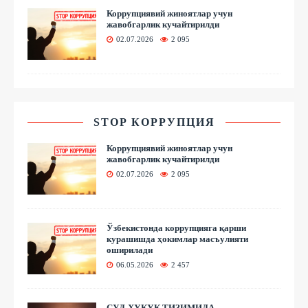
Коррупциявий жиноятлар учун
жавобгарлик кучайтирилди
02.07.2026
2 095
STOP КОРРУПЦИЯ
Коррупциявий жиноятлар учун
жавобгарлик кучайтирилди
02.07.2026
2 095
Ўзбекистонда коррупцияга қарши
курашишда ҳокимлар масъулияти
оширилади
06.05.2026
2 457
СУД-ҲУҚУҚ ТИЗИМИДА