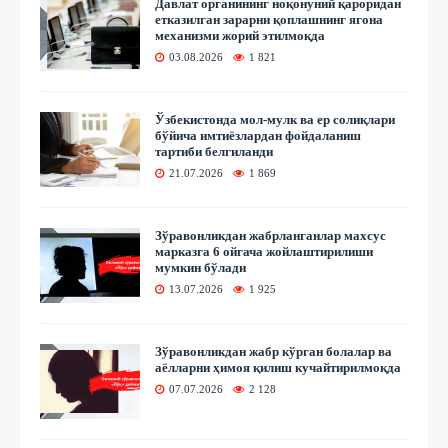
Давлат органининг ноқонуний қароридан
етказилган зарарни қоплашнинг ягона
механизми жорий этилмоқда
03.08.2026
1 821
Ўзбекистонда мол-мулк ва ер солиқлари
бўйича имтиёзлардан фойдаланиш
тартиби белгиланди
21.07.2026
1 869
Зўравонликдан жабрланганлар махсус
марказга 6 ойгача жойлаштирилиши
мумкин бўлади
13.07.2026
1 925
Зўравонликдан жабр кўрган болалар ва
аёлларни ҳимоя қилиш кучайтирилмоқда
07.07.2026
2 128