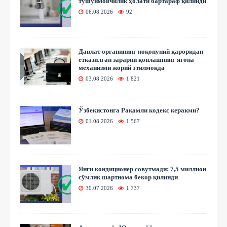
тушунмовчилик ҳолати бартараф қилинди
06.08.2026
92
Давлат органининг ноқонуний қароридан
етказилган зарарни қоплашнинг ягона
механизми жорий этилмоқда
03.08.2026
1 821
Ўзбекистонга Рақамли кодекс керакми?
01.08.2026
1 567
Янги кондиционер совутмади: 7,5 миллион
сўмлик шартнома бекор қилинди
30.07.2026
1 737