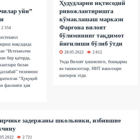
Ҳудудларни иқтисодий
чилар уйи”
ривожлантиришга
ди
кўмаклашаш маркази
Фарғона вилоят
2 354
бўлимининг тақдимот
 истеъмол
йиғилиши бўлиб ўтди
ириш мақсадида
ган “Истеъмолчи
28.05.2022
2 812
лан бир қаторда,
Унда Вилоят ҳокимлиги, бошқарма
жаатлари билан
ва ташкилотлар, ННТ вакиллари
аллабай” тизимини
иштирок этди.
аратилган “Ҳуқуқий
зи фаолияти ҳам
ирчике задержаны школьники, избившие
жчину
.05.2022
2 721