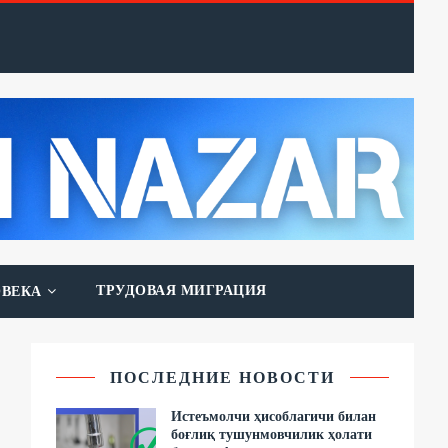
ТРУДОВАЯ МИГРАЦИЯ
ОВЕКА
ПОСЛЕДНИЕ НОВОСТИ
Истеъмолчи ҳисоблагичи билан
боғлиқ тушунмовчилик ҳолати