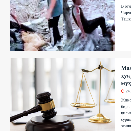
В от
Чирчи
Ташке
Мал
ҳуқ
муҳ
24
Жиноя
бирл
қилин
суриш
этиш