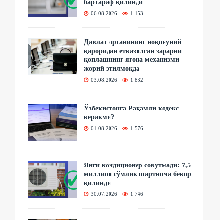
бартараф қилинди
06.08.2026
1 153
Давлат органининг ноқонуний
қароридан етказилган зарарни
қоплашнинг ягона механизми
жорий этилмоқда
03.08.2026
1 832
Ўзбекистонга Рақамли кодекс
керакми?
01.08.2026
1 576
Янги кондиционер совутмади: 7,5
миллион сўмлик шартнома бекор
қилинди
30.07.2026
1 746