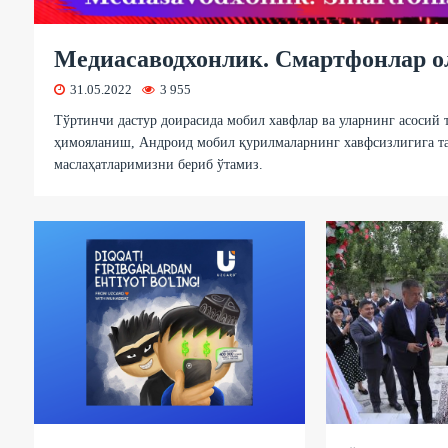
Медиасаводхонлик. Смартфонлар о
31.05.2022
3 955
Тўртинчи дастур доирасида мобил хавфлар ва уларнинг асосий
ҳимояланиш, Андроид мобил қурилмаларнинг хавфсизлигига та
маслаҳатларимизни бериб ўтамиз.