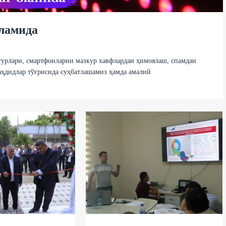
ламида
 турлари, смартфонларни мазкур хавфлардан ҳимоялаш, спамдан
ҳдидлар тўғрисида суҳбатлашамиз ҳамда амалий