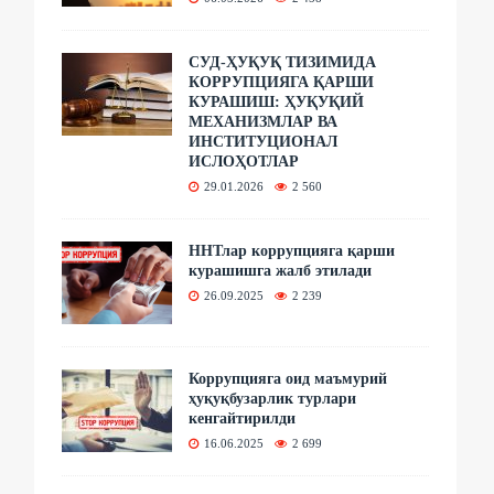
СУД-ҲУҚУҚ ТИЗИМИДА
КОРРУПЦИЯГА ҚАРШИ
КУРАШИШ: ҲУҚУҚИЙ
МЕХАНИЗМЛАР ВА
ИНСТИТУЦИОНАЛ
ИСЛОҲОТЛАР
29.01.2026
2 560
ННТлар коррупцияга қарши
курашишга жалб этилади
26.09.2025
2 239
Коррупцияга оид маъмурий
ҳуқуқбузарлик турлари
кенгайтирилди
16.06.2025
2 699