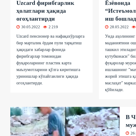
Uzcard фирибгарлик
Ёзёвонда
ҳолатлари ҳақида
“Истеъмол
огоҳлантирди
иш бошла
30.05.2022
2 219
28.05.2022
Uzcard пенсионер ва нафақахўрларга
Унда аҳолининг
бир марталик ёрдам пули тарқатиш
маданиятини ош
ҳақидаги хабарлар фонида
ташкил этилади
фирибгарлар томонидан
кутубхонаси” би
фуқароларнинг пластик карта
фуқаролар муро
маълумотларини қўлга киритишга
ишлашнинг “маҳ
уринишлар кўпайганлиги ҳақида
жорий этишга қ
огоҳлантирди.
маслаҳат” марка
қўйилади.
В Ч
му
26