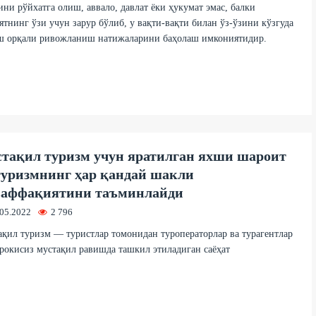
ни рўйхатга олиш, аввало, давлат ёки ҳукумат эмас, балки
тнинг ўзи учун зарур бўлиб, у вақти-вақти билан ўз-ўзини кўзгуда
ш орқали ривожланиш натижаларини баҳолаш имкониятидир.
тақил туризм учун яратилган яхши шароит
уризмнинг ҳар қандай шакли
аффақиятини таъминлайди
.05.2022
2 796
қил туризм — туристлар томонидан туроператорлар ва турагентлар
окисиз мустақил равишда ташкил этиладиган саёҳат