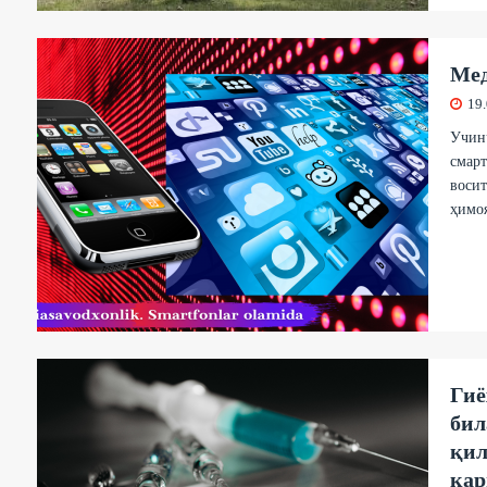
Мед
19
Учинч
смарт
восит
ҳимоя
Гиё
бил
қил
қа