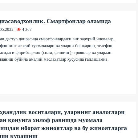
иасаводхонлик. Смартфонлар оламида
.05.2022
4 367
и дастур доирасида смартфонлардаги энг зарурий иловалар,
фоннинг асосий тугмачалари ва уларни бошқариш, телефон
асидаги фирибгарлик (спам, фишинг), троянлар ва улардан
ланиш бўйича амалий маслаҳатлар хусусида гаплашамиз.
ҳвандлик воситалари, уларнинг аналоглари
ан қонунга хилоф равишда муомала
ишдан иборат жиноятлар ва бу жиноятларга
рши курашиш