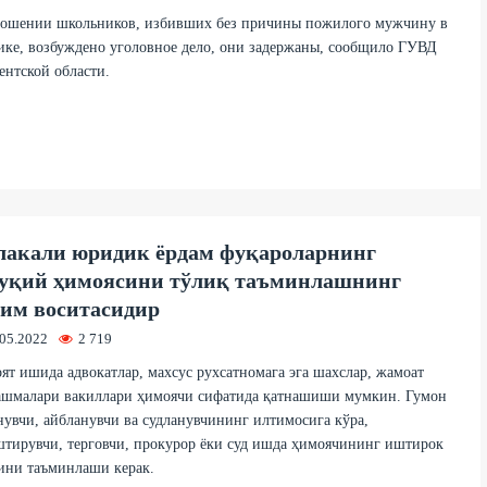
ношении школьников, избивших без причины пожилого мужчину в
ке, возбуждено уголовное дело, они задержаны, сообщило ГУВД
нтской области.
акали юридик ёрдам фуқароларнинг
уқий ҳимоясини тўлиқ таъминлашнинг
им воситасидир
.05.2022
2 719
т ишида адвокатлар, махсус рухсатномага эга шахслар, жамоат
ашмалари вакиллари ҳимоячи сифатида қатнашиши мумкин. Гумон
увчи, айбланувчи ва судланувчининг илтимосига кўра,
тирувчи, терговчи, прокурор ёки суд ишда ҳимоячининг иштирок
ини таъминлаши керак.