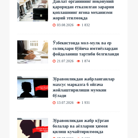
Давлат органининг ноқонуний
қароридан етказилган зарарни
қоплашнинг ягона механизми
жорий этилмоқда
03.08.2026
1 832
Ўзбекистонда мол-мулк ва ер
солиқлари бўйича имтиёзлардан
фойдаланиш тартиби белгиланди
21.07.2026
1 874
Зўравонликдан жабрланганлар
махсус марказга 6 ойгача
жойлаштирилиши мумкин
бўлади
13.07.2026
1 931
Зўравонликдан жабр кўрган
болалар ва аёлларни ҳимоя
қилиш кучайтирилмоқда