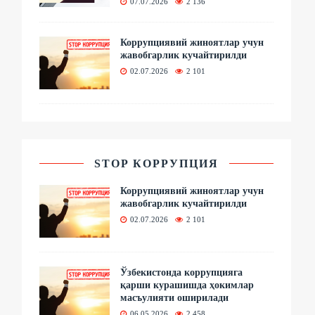
07.07.2026
2 136
Коррупциявий жиноятлар учун
жавобгарлик кучайтирилди
02.07.2026
2 101
STOP КОРРУПЦИЯ
Коррупциявий жиноятлар учун
жавобгарлик кучайтирилди
02.07.2026
2 101
Ўзбекистонда коррупцияга
қарши курашишда ҳокимлар
масъулияти оширилади
06.05.2026
2 458