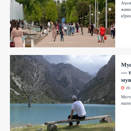
Аҳоли
жамия
кўри
Мус
— т
мув
20
Муста
иштир