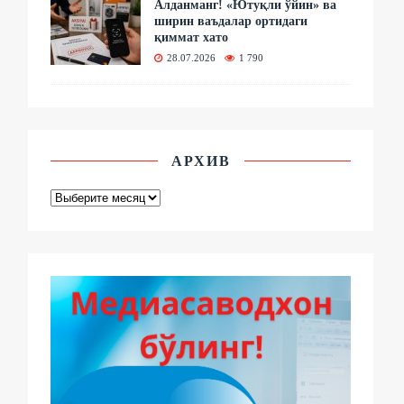
Алданманг! «Ютуқли ўйин» ва
ширин ваъдалар ортидаги
қиммат хато
28.07.2026
1 790
АРХИВ