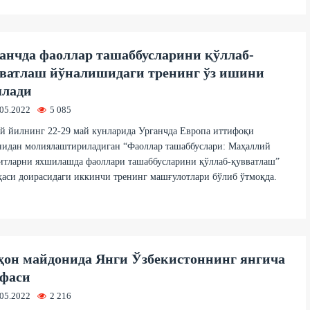
анчда фаоллар ташаббусларини қўллаб-
ватлаш йўналишидаги тренинг ўз ишини
лади
.05.2022
5 085
й йилнинг 22-29 май кунларида Урганчда Европа иттифоқи
нидан молиялаштириладиган “Фаоллар ташаббуслари: Маҳаллий
итларни яхшилашда фаоллари ташаббусларини қўллаб-қувватлаш”
аси доирасидаги иккинчи тренинг машғулотлари бўлиб ўтмоқда.
он майдонида Янги Ўзбекистоннинг янгича
фаси
.05.2022
2 216