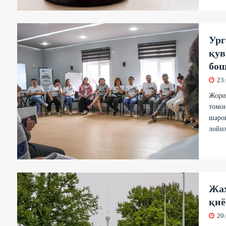
Ург
қув
бош
23
Жори
томо
шаро
лойиҳ
Жаҳ
қиё
20