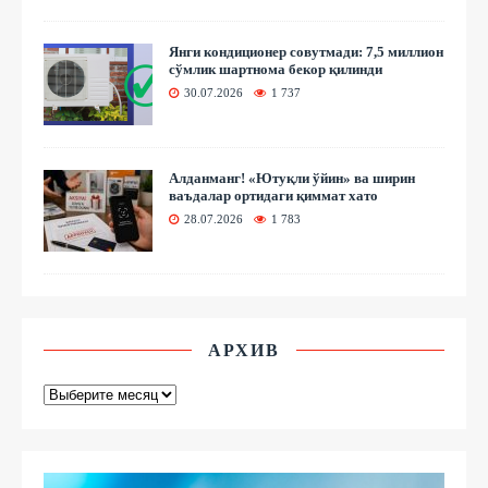
Янги кондиционер совутмади: 7,5 миллион
сўмлик шартнома бекор қилинди
30.07.2026
1 737
Алданманг! «Ютуқли ўйин» ва ширин
ваъдалар ортидаги қиммат хато
28.07.2026
1 783
АРХИВ