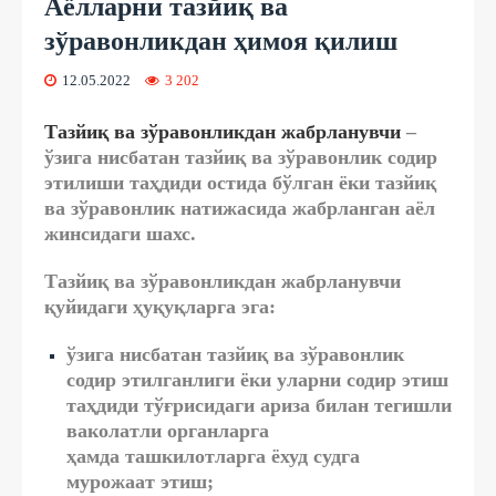
Аёлларни тазйиқ ва
зўравонликдан ҳимоя қилиш
12.05.2022
3 202
Тазйиқ ва зўравонликдан жабрланувчи
–
ўзига нисбатан тазйиқ ва зўравонлик содир
этилиши таҳдиди остида бўлган ёки тазйиқ
ва зўравонлик натижасида жабрланган аёл
жинсидаги шахс.
Тазйиқ ва зўравонликдан жабрланувчи
қуйидаги ҳуқуқларга эга:
ўзига нисбатан тазйиқ ва зўравонлик
содир этилганлиги ёки уларни содир этиш
таҳдиди тўғрисидаги ариза билан тегишли
ваколатли органларга
ҳамда ташкилотларга ёхуд судга
мурожаат этиш;