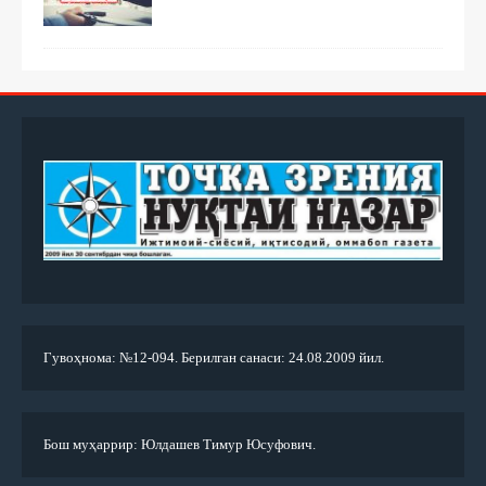
Гувоҳнома: №12-094. Берилган санаси: 24.08.2009 йил.
Бош муҳаррир: Юлдашев Тимур Юсуфович.