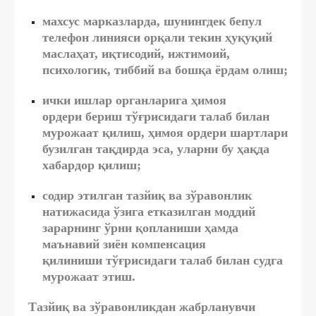
махсус марказларда, шунингдек бепул
телефон линияси орқали текин ҳуқуқий
маслаҳат, иқтисодий, ижтимоий,
психологик, тиббий ва бошқа ёрдам олиш;
ички ишлар органларига ҳимоя
ордери бериш тўғрисидаги талаб билан
мурожаат қилиш, ҳимоя ордери шартлари
бузилган тақдирда эса, уларни бу ҳақда
хабардор қилиш;
содир этилган тазйиқ ва зўравонлик
натижасида ўзига етказилган моддий
зарарнинг ўрни қопланиши ҳамда
маънавий зиён компенсация
қилиниши тўғрисидаги талаб билан судга
мурожаат этиш.
Тазйиқ ва зўравонликдан жабрланувчи