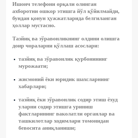
Ишонч телефони орқали олинган
ахборотни ошкор этишга йўл қўйилмайди,
бундан қонун ҳужжатларида белгиланган
ҳоллар мустасно.
Тазйиқ ва зўравонликнинг олдини олишга
доир чораларни қўллаш асослари:
тазйиқ ва зўравонлик қурбонининг
мурожаати;
жисмоний ёки юридик шахсларнинг
хабарлари;
тазйиқ ёки зўравонлик содир этиш ёхуд
уларни содир этишга уриниш
фактларининг ваколатли органлар ва
ташкилотлар ходимлари томонидан
бевосита аниқланиши;