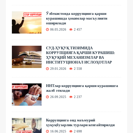
Ўзбекистонда коррупцияга қарши
курашишда ҳокимлар масъулияти
оширилади
06.05.2026
2 457
СУД-ҲУҚУҚ ТИЗИМИДА
КОРРУПЦИЯГА ҚАРШИ КУРАШИШ:
ҲУҚУҚИЙ МЕХАНИЗМЛАР ВА
ИНСТИТУЦИОНАЛ ИСЛОҲОТЛАР
29.01.2026
2 558
ННТлар коррупцияга қарши курашишга
жалб этилади
26.09.2025
2 237
Коррупцияга оид маъмурий
ҳуқуқбузарлик турлари кенгайтирилди
16.06.2025
2 698