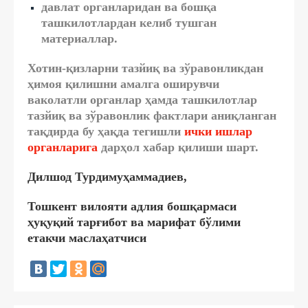
давлат органларидан ва бошқа
ташкилотлардан келиб тушган
материаллар.
Хотин-қизларни тазйиқ ва зўравонликдан
ҳимоя қилишни амалга оширувчи
ваколатли органлар ҳамда ташкилотлар
тазйиқ ва зўравонлик фактлари аниқланган
тақдирда бу ҳақда тегишли
ички ишлар
органларига
дарҳол хабар қилиши шарт.
Дилшод Турдимуҳаммадиев,
Тошкент вилояти адлия бошқармаси
ҳуқуқий тарғибот ва марифат бўлими
етакчи маслаҳатчиси