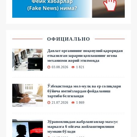
ОФИЦИАЛЬНО
Давлат органининг ноқонуний қароридан
етказилган зарарни қоплашнинг ягона
механизми жорий этилмоқда
03.08.2026
1 821
Ўзбекистонда мол-мулк ва ер солиқлари
бўйича имтиёзлардан фойдаланиш
тартиби белгиланди
21.07.2026
1 869
Зўравонликдан жабрланганлар махсус
марказга 6 ойгача жойлаштирилиши
мумкин бўлади