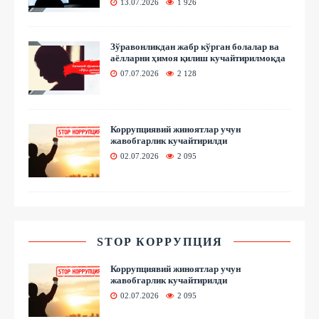
13.07.2026
1 926
Зўравонликдан жабр кўрган болалар ва
аёлларни ҳимоя қилиш кучайтирилмоқда
07.07.2026
2 128
Коррупциявий жиноятлар учун
жавобгарлик кучайтирилди
02.07.2026
2 095
STOP КОРРУПЦИЯ
Коррупциявий жиноятлар учун
жавобгарлик кучайтирилди
02.07.2026
2 095