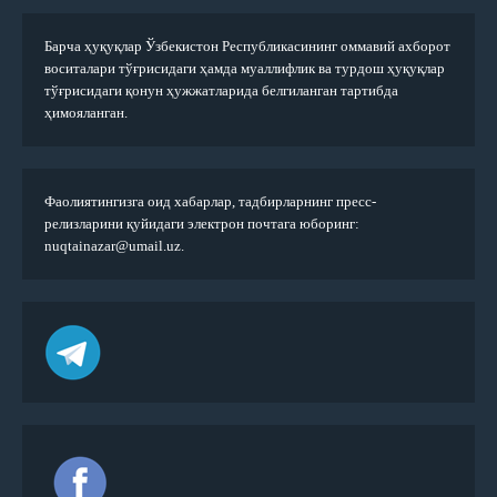
Барча ҳуқуқлар Ўзбекистон Республикасининг оммавий ахборот
воситалари тўғрисидаги ҳамда муаллифлик ва турдош ҳуқуқлар
тўғрисидаги қонун ҳужжатларида белгиланган тартибда
ҳимояланган.
Фаолиятингизга оид хабарлар, тадбирларнинг пресс-
релизларини қуйидаги электрон почтага юборинг:
nuqtainazar@umail.uz.