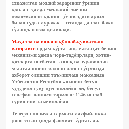
етказилган моддий зарарнинг ўрнини
қоплаш ҳамда маънавий зиённи
компенсация қилиш тўғрисидаги ариза
билан судга мурожаат этганда давлат божи
тўлашдан озод қилинади.
Маҳалла ва оилани қўллаб-қувватлаш
вазирлиги
ёрдам кўрсатиш, маслаҳат бериш
механизми ҳамда чора-тадбирлари, хотин-
қизларга нисбатан тазйиқ ва зўравонлик
ҳолатларининг олдини олиш тўғрисида
ахборот олишни таъминлаш мақсадида
Ўзбекистон Республикасининг бутун
ҳудудида туну кун ишлайдиган, бепул
телефон линияси тармоғи: 1146 ишлаб
туришини таъминлайди.
Телефон линияси тармоғи махфийликка
риоя этган ҳолда фаолият кўрсатади.