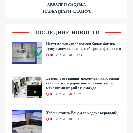
АВВАЛГИ САҲИФА
НАВБАТДАГИ САҲИФА
ПОСЛЕДНИЕ НОВОСТИ
Истеъмолчи ҳисоблагичи билан боғлиқ
тушунмовчилик ҳолати бартараф қилинди
06.08.2026
1 133
Давлат органининг ноқонуний қароридан
етказилган зарарни қоплашнинг ягона
механизми жорий этилмоқда
03.08.2026
1 821
Ўзбекистонга Рақамли кодекс керакми?
01.08.2026
1 567