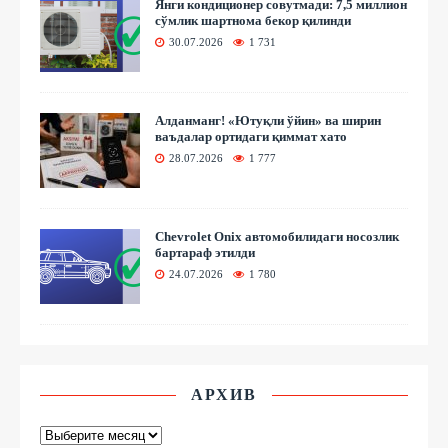
Янги кондиционер совутмади: 7,5 миллион
сўмлик шартнома бекор қилинди
30.07.2026
1 731
Алданманг! «Ютуқли ўйин» ва ширин
ваъдалар ортидаги қиммат хато
28.07.2026
1 777
Chevrolet Onix автомобилидаги носозлик
бартараф этилди
24.07.2026
1 780
АРХИВ