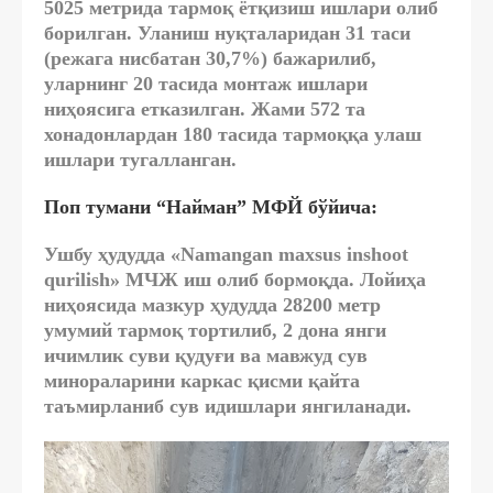
5025 метрида тармоқ ётқизиш ишлари олиб
борилган. Уланиш нуқталаридан 31 таси
(режага нисбатан 30,7%) бажарилиб,
уларнинг 20 тасида монтаж ишлари
ниҳоясига етказилган. Жами 572 та
хонадонлардан 180 тасида тармоққа улаш
ишлари тугалланган.
Поп тумани “Найман” МФЙ бўйича:
Ушбу ҳудудда «Namangan maxsus inshoot
qurilish» МЧЖ иш олиб бормоқда. Лойиҳа
ниҳоясида мазкур ҳудудда 28200 метр
умумий тармоқ тортилиб, 2 дона янги
ичимлик суви қудуғи ва мавжуд сув
минораларини каркас қисми қайта
таъмирланиб сув идишлари янгиланади.