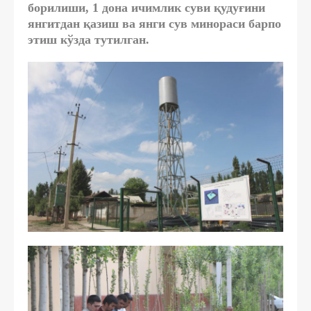
борилиши, 1 дона ичимлик суви қудуғини
янгитдан қазиш ва янги сув минораси барпо
этиш кўзда тутилган.