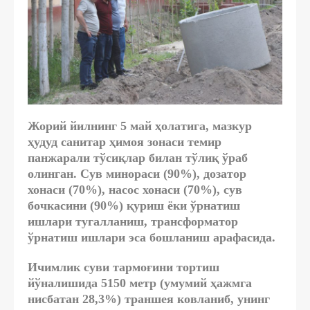
Жорий йилнинг 5 май ҳолатига, мазкур
ҳудуд санитар ҳимоя зонаси темир
панжарали тўсиқлар билан тўлиқ ўраб
олинган. Сув минораси (90%), дозатор
хонаси (70%), насос хонаси (70%), сув
бочкасини (90%) қуриш ёки ўрнатиш
ишлари тугалланиш, трансформатор
ўрнатиш ишлари эса бошланиш арафасида.
Ичимлик суви тармоғини тортиш
йўналишида 5150 метр (умумий ҳажмга
нисбатан 28,3%) траншея ковланиб, унинг