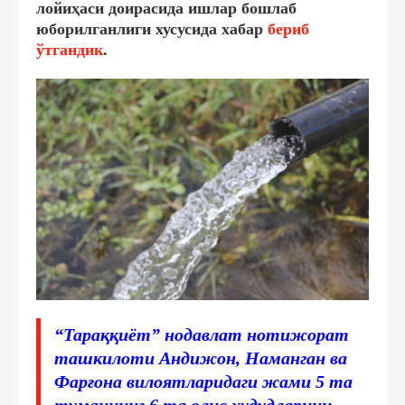
лойиҳаси доирасида ишлар бошлаб
юборилганлиги хусусида хабар
бериб
ўтгандик
.
“Тараққиёт” нодавлат нотижорат
ташкилоти Андижон, Наманган ва
Фарғона вилоятларидаги жами 5 та
туманнинг 6 та олис ҳудудларини