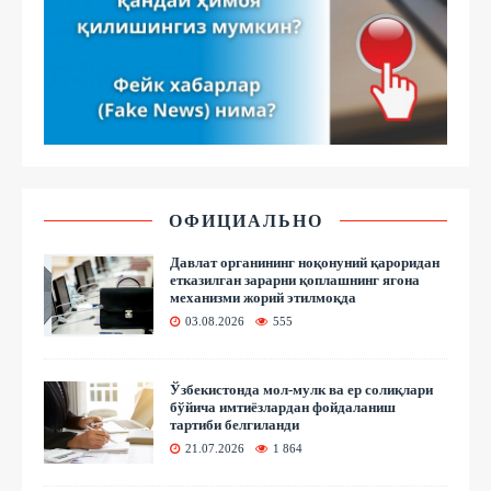
ОФИЦИАЛЬНО
Давлат органининг ноқонуний қароридан
етказилган зарарни қоплашнинг ягона
механизми жорий этилмоқда
03.08.2026
555
Ўзбекистонда мол-мулк ва ер солиқлари
бўйича имтиёзлардан фойдаланиш
тартиби белгиланди
21.07.2026
1 864