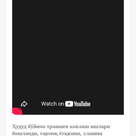
Ҳудуд бўйича траншея ковлаш ишлари
бошланди, тармоқ ётқизиш, уланиш