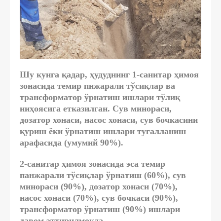
Шу кунга қадар, ҳудуднинг 1-санитар ҳимоя
зонасида темир пнжарали тўсиқлар ва
трансформатор ўрнатиш ишлари тўлиқ
ниҳоясига етказилган. Сув минораси,
дозатор хонаси, насос хонаси, сув бочкасини
қуриш ёки ўрнатиш ишлари тугалланиш
арафасида (умумий 90%).
2-санитар ҳимоя зонасида эса темир
панжарали тўсиқлар ўрнатиш (60%), сув
минораси (90%), дозатор хонаси (70%),
насос хонаси (70%), сув бочкаси (90%),
трансформатор ўрнатиш (90%) ишлари
давом эттирилмоқда.