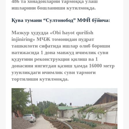
486 та хонадонларни тармоққа улаш
ишларини бошланиши кутилмоқда.
Қува тумани “Султонобод” МФЙ бўйича:
Мазкур ҳудудда «Obi hayot qurilish
injiniring» МЧЖ томонидан пудрат
ташкилоти сифатида ишлар олиб бориши
натижасида 1 дона мавжуд ичимлик суви
қудуғини реконструкция қилиш ва 1
донасини янгитдан қазиш ҳамда 16000 метр
узунликдаги ичимлик суви тармоғи
тортилиши кутилмоқда.