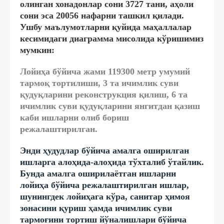
олинган хонадонлар сони 3727 тани, аҳоли
сони эса 20056 нафарни ташкил қилади.
Ушбу маълумотларни қуйида маҳаллалар
кесимидаги диаграмма мисолида кўришимиз
мумкин:
Лойиҳа бўйича жами 119300 метр умумий
тармоқ тортилиши, 3 та ичимлик суви
қудуқларини реконструкция қилиш, 6 та
ичимлик суви қудуқларини янгитдан қазиш
каби ишларни олиб бориш
режалаштирилган.
Энди ҳудудлар бўйича амалга оширилган
ишларга алоҳида-алоҳида тўхталиб ўтайлик.
Бунда амалга оширилаётган ишларни
лойиҳа бўйича режалаштирилган ишлар,
шунингдек лойиҳага кўра, санитар ҳимоя
зонасини қуриш ҳамда ичимлик суви
тармоғини тортиш йўналишлари бўйича