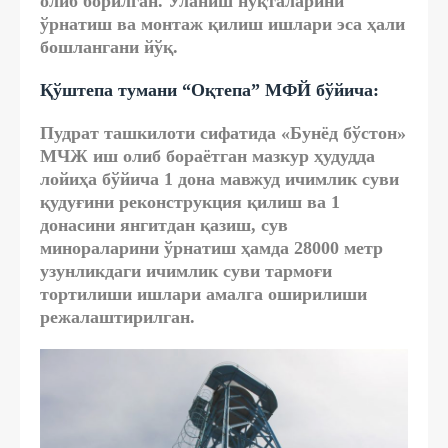
олиб борилган. Уланиш нуқталарини
ўрнатиш ва монтаж қилиш ишлари эса ҳали
бошлангани йўқ.
Қўштепа тумани “Оқтепа” МФЙ бўйича:
Пудрат ташкилоти сифатида «Бунёд бўстон»
МЧЖ иш олиб бораётган мазкур ҳудудда
лойиҳа бўйича 1 дона мавжуд ичимлик суви
қудуғини реконструкция қилиш ва 1
донасини янгитдан қазиш, сув
минораларини ўрнатиш ҳамда 28000 метр
узунликдаги ичимлик суви тармоғи
тортилиши ишлари амалга оширилиши
режалаштирилган.