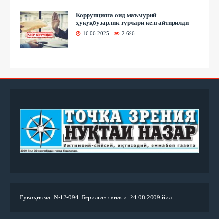
Коррупцияга оид маъмурий
ҳуқуқбузарлик турлари кенгайтирилди
16.06.2025
2 696
Гувоҳнома: №12-094. Берилган санаси: 24.08.2009 йил.