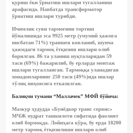
қуриш ёки ўрнатиш ишлари тугалланиш
арафасида. Навбатда трансформатор
ўрнатиш ишлари турибди.
Ичимлик суви тармоғини тортиш
йўналишида эса 9925 метр (умумий ҳажмга
нисбатан 71%) траншея ковланиб, шунча
ҳажмдаги тармоқ ётқизиш ишлари олиб
борилган. 86 та уланиш нуқталаридан 59
таси (69%) бажарилиб, бу ерларда монтаж
ишлари тугалланган. Тармоққа уланадиган
хонадонларнинг 250 таси (49%)ида ишлар
тўлиқ ниҳоясига етказилган.
Балиқчи тумани “Маллачек” МФЙ бўйича:
Мазкур ҳудудда «Бунёдкор транс сервис»
МЧЖ пудрат ташкилоти сифатида фаолият
олиб бормоқда. Лойиҳага кўра, бу ерда 18200
метр тармоқ ётқизилиши ишлари олиб