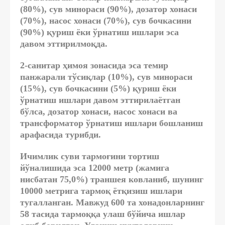
(80%), сув минораси (90%), дозатор хонаси
(70%), насос хонаси (70%), сув бочкасини
(90%) қуриш ёки ўрнатиш ишлари эса
давом эттирилмоқда.
2-санитар ҳимоя зонасида эса темир
панжарали тўсиқлар (10%), сув минораси
(15%), сув бочкасини (5%) қуриш ёки
ўрнатиш ишлари давом эттирилаётган
бўлса, дозатор хонаси, насос хонаси ва
трансформатор ўрнатиш ишлари бошланиш
арафасида турибди.
Ичимлик суви тармоғини тортиш
йўналишида эса 12000 метр (жамига
нисбатан 75,0%) траншея ковланиб, шунинг
10000 метрига тармоқ ётқизиш ишлари
тугалланган. Мавжуд 600 та хонадонларнинг
58 тасида тармоққа улаш бўйича ишлар