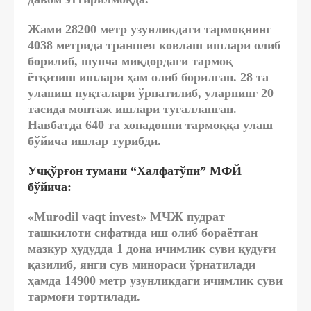
Жами 28200 метр узунликдаги тармоқнинг
4038 метрида траншея ковлаш ишлари олиб
борилиб, шунча миқдордаги тармоқ
ётқизиш ишлари ҳам олиб борилган. 28 та
уланиш нуқталари ўрнатилиб, уларнинг 20
тасида монтаж ишлари тугалланган.
Навбатда 640 та хонадонни тармоққа улаш
бўйича ишлар турибди.
Учқўрғон тумани “Халфатўпи” МФЙ
бўйича:
«Murodil vaqt invest» МЧЖ пудрат
ташкилоти сифатида иш олиб бораётган
мазкур ҳудудда 1 дона ичимлик суви қудуғи
қазилиб, янги сув минораси ўрнатилади
ҳамда 14900 метр узунликдаги ичимлик суви
тармоғи тортилади.