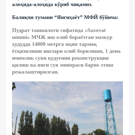
алоҳида-алоҳида кўриб чиқамиз.
Балиқчи тумани “Янгиҳаёт” МФЙ бўйича:
Пудрат ташкилоти сифатида «Saxovat
unumi» МЧЖ иш олиб бораётган мазкур
ҳудудда 14000 метрга яқин тармоқ
ётқизилиши ишлари олиб борилиши, 1 дона
ичимлик суви қудуғини реконструкция
қилиш ва янги сув минораси барпо этиш
режалаштирилган.