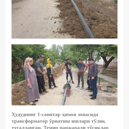
Ҳудуднинг 1-санитар ҳимоя зонасида
трансформатор ўрнатиш ишлари тўлиқ
тугалланган. Темир панжарали тўсиқлар