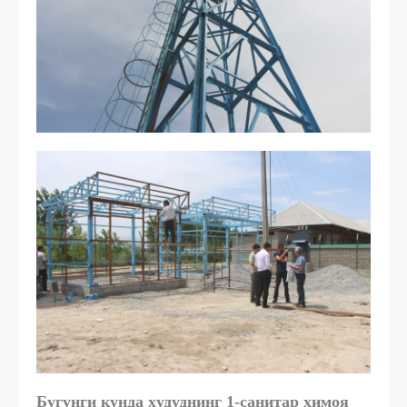
Бугунги кунда ҳудуднинг 1-санитар ҳимоя