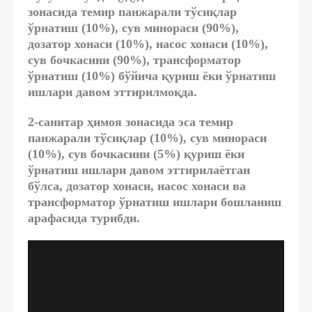
зонасида темир панжарали тўсиқлар
ўрнатиш (10%), сув минораси (90%),
дозатор хонаси (10%), насос хонаси (10%),
сув бочкасини (90%), трансформатор
ўрнатиш (10%) бўйича қуриш ёки ўрнатиш
ишлари давом эттирилмоқда.
2-санитар ҳимоя зонасида эса темир
панжарали тўсиқлар (10%), сув минораси
(10%), сув бочкасини (5%) қуриш ёки
ўрнатиш ишлари давом эттирилаётган
бўлса, дозатор хонаси, насос хонаси ва
трансформатор ўрнатиш ишлари бошланиш
арафасида турибди.