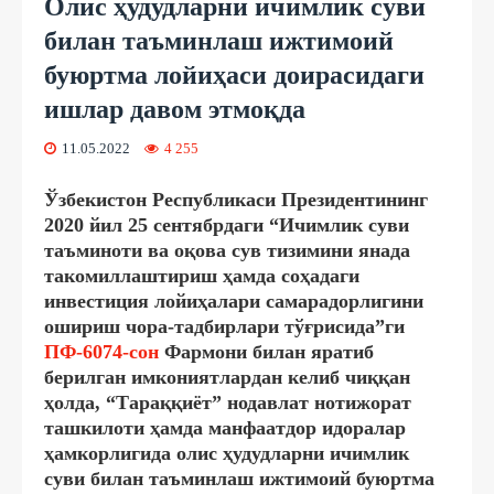
Олис ҳудудларни ичимлик суви
билан таъминлаш ижтимоий
буюртма лойиҳаси доирасидаги
ишлар давом этмоқда
11.05.2022
4 255
Ўзбекистон Республикаси Президентининг
2020 йил 25 сентябрдаги “Ичимлик суви
таъминоти ва оқова сув тизимини янада
такомиллаштириш ҳамда соҳадаги
инвестиция лойиҳалари самарадорлигини
ошириш чора-тадбирлари тўғрисида”ги
ПФ-6074-сон
Фармони билан яратиб
берилган имкониятлардан келиб чиққан
ҳолда, “Тараққиёт” нодавлат нотижорат
ташкилоти ҳамда манфаатдор идоралар
ҳамкорлигида олис ҳудудларни ичимлик
суви билан таъминлаш ижтимоий буюртма