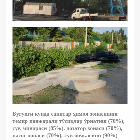
Бугунги кунда санитар ҳимоя зонасининг
темир панжарали тўсиқлар ўрнатиш (70%),
сув минораси (85%), дозатор хонаси (70%),
насос хонаси (70%), сув бочкасини (90%)