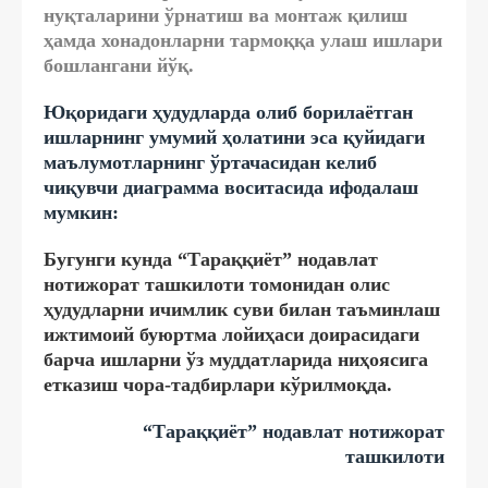
нуқталарини ўрнатиш ва монтаж қилиш
ҳамда хонадонларни тармоққа улаш ишлари
бошлангани йўқ.
Юқоридаги ҳудудларда олиб борилаётган
ишларнинг умумий ҳолатини эса қуйидаги
маълумотларнинг ўртачасидан келиб
чиқувчи диаграмма воситасида ифодалаш
мумкин:
Бугунги кунда “Тараққиёт” нодавлат
нотижорат ташкилоти томонидан олис
ҳудудларни ичимлик суви билан таъминлаш
ижтимоий буюртма лойиҳаси доирасидаги
барча ишларни ўз муддатларида ниҳоясига
етказиш чора-тадбирлари кўрилмоқда.
“Тараққиёт” нодавлат нотижорат
ташкилоти