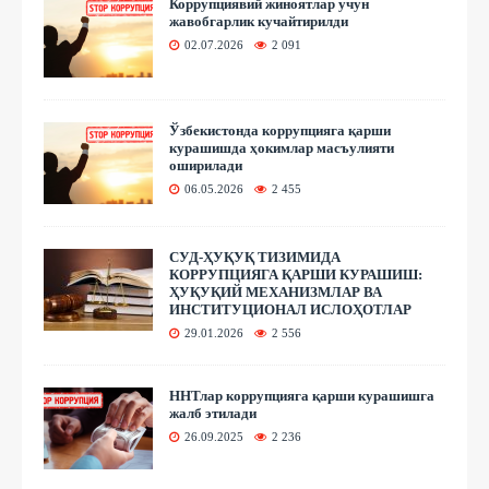
Коррупциявий жиноятлар учун
жавобгарлик кучайтирилди
02.07.2026
2 091
Ўзбекистонда коррупцияга қарши
курашишда ҳокимлар масъулияти
оширилади
06.05.2026
2 455
СУД-ҲУҚУҚ ТИЗИМИДА
КОРРУПЦИЯГА ҚАРШИ КУРАШИШ:
ҲУҚУҚИЙ МЕХАНИЗМЛАР ВА
ИНСТИТУЦИОНАЛ ИСЛОҲОТЛАР
29.01.2026
2 556
ННТлар коррупцияга қарши курашишга
жалб этилади
26.09.2025
2 236