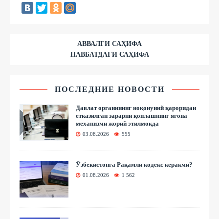
АВВАЛГИ САҲИФА
НАВБАТДАГИ САҲИФА
ПОСЛЕДНИЕ НОВОСТИ
Давлат органининг ноқонуний қароридан
етказилган зарарни қоплашнинг ягона
механизми жорий этилмоқда
03.08.2026
555
Ўзбекистонга Рақамли кодекс керакми?
01.08.2026
1 562