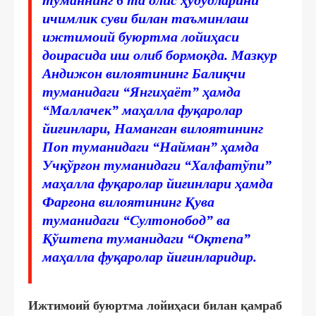
ичимлик суви билан таъминлаш
ижтимоий буюртма лойиҳаси
доирасида иш олиб бормоқда. Мазкур
Андижон вилоятининг Балиқчи
туманидаги “Янгиҳаёт” ҳамда
“Маллачек” маҳалла фуқаролар
йиғинлари, Наманган вилоятининг
Поп туманидаги “Найман” ҳамда
Учқўрғон туманидаги “Халфатўпи”
маҳалла фуқаролар йиғинлари ҳамда
Фарғона вилоятининг Қува
туманидаги “Султонобод” ва
Қўштепа туманидаги “Оқтепа”
маҳалла фуқаролар йиғинларидир.
Ижтимоий буюртма лойиҳаси билан қамраб