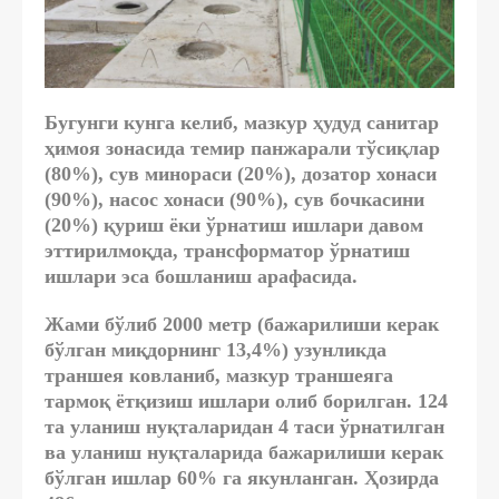
Бугунги кунга келиб, мазкур ҳудуд санитар
ҳимоя зонасида темир панжарали тўсиқлар
(80%), сув минораси (20%), дозатор хонаси
(90%), насос хонаси (90%), сув бочкасини
(20%) қуриш ёки ўрнатиш ишлари давом
эттирилмоқда, трансформатор ўрнатиш
ишлари эса бошланиш арафасида.
Жами бўлиб 2000 метр (бажарилиши керак
бўлган миқдорнинг 13,4%) узунликда
траншея ковланиб, мазкур траншеяга
тармоқ ётқизиш ишлари олиб борилган. 124
та уланиш нуқталаридан 4 таси ўрнатилган
ва уланиш нуқталарида бажарилиши керак
бўлган ишлар 60% га якунланган. Ҳозирда