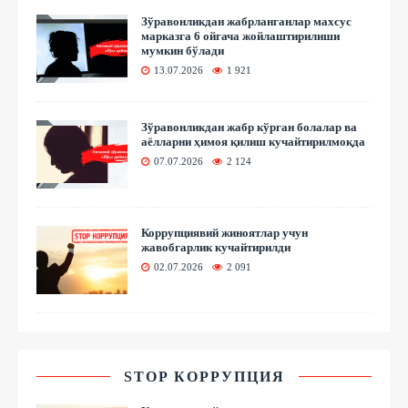
Зўравонликдан жабрланганлар махсус
марказга 6 ойгача жойлаштирилиши
мумкин бўлади
13.07.2026
1 921
Зўравонликдан жабр кўрган болалар ва
аёлларни ҳимоя қилиш кучайтирилмоқда
07.07.2026
2 124
Коррупциявий жиноятлар учун
жавобгарлик кучайтирилди
02.07.2026
2 091
STOP КОРРУПЦИЯ