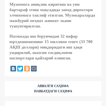
Муаммога аниқлик киритиш ва уни
бартараф этиш мақсадида завод директори
элчихонага таклиф этилган. Музокараларда
мажбурий меҳнат жиноят экани
тушунтирилган.
Натижада иш берувчидан 32 нафар
юртдошимизнинг 15 миллион тенге (33 700
АҚШ доллари) миқдоридаги иш ҳақи
ундирилиб, шахсни тасдиқловчи
паспортлари қайтариб олинган.
АВВАЛГИ САҲИФА
НАВБАТДАГИ САҲИФА