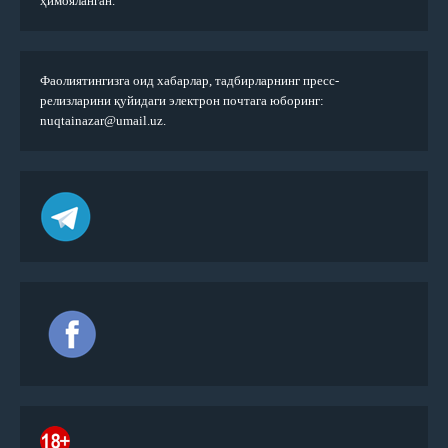
ҳимояланган.
Фаолиятингизга оид хабарлар, тадбирларнинг пресс-
релизларини қуйидаги электрон почтага юборинг:
nuqtainazar@umail.uz.