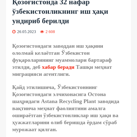
Қозоғистонда 32 нафар
ўзбекистонликнинг иш ҳақи
ундириб берилди
26.05.2023
2 608
Қозоғистондаги заводдан иш ҳақини
ололмай келаётган Ўзбекистон
фуқароларининг муаммолари бартараф
этилди, деб
хабар беради
Ташқи меҳнат
миграцияси агентлиги.
Қайд этилишича, Ўзбекистоннинг
Қозоғистондаги элчихонасига Остона
шаҳридаги Astana Recycling Plant заводида
вақтинча меҳнат фаолиятини амалга
ошираётган ўзбекистонликлар иш ҳақи ва
ҳужжатларини олиб беришда ёрдам сўраб
мурожаат қилган.