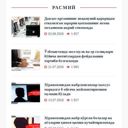
РАСМИЙ
Давлат органининг ноқонуний қароридан
етказилган зарарни қоплашнинг ягона
механизми жорий этилмоқда
03.08.2026
1 857
Ўзбекистонда мол-мулк ва ер солиқлари
бўйича имтиёзлардан фойдаланиш
тартиби белгиланди
21.07.2026
1 905
Зўравонликдан жабрланганлар махсус
марказга 6 ойгача жойлаштирилиши
мумкин бўлади
13.07.2026
1 957
Зўравонликдан жабр кўрган болалар ва
аёлларни ҳимоя қилиш кучайтирилмоқда