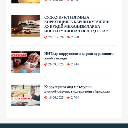
СУД-ҲУҚУҚ ТИЗИМИДА
КОРРУПЦИЯГА ҚАРШИ КУРАШИШ:
ҲУҚУҚИЙ МЕХАНИЗМЛАР ВА
ИНСТИТУЦИОНАЛ ИСЛОҲОТЛАР
29.01.2026
2 568
ННТлар коррупцияга қарши курашишга
жалб этилади
26.09.2025
2 244
Коррупцияга оид маъмурий
ҳуқуқбузарлик турлари кенгайтирилди
16.06.2025
2 704