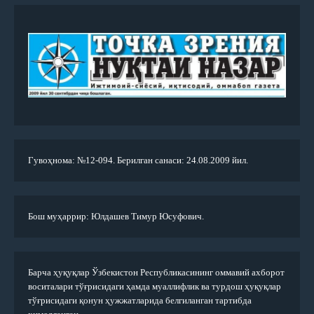
Гувоҳнома: №12-094. Берилган санаси: 24.08.2009 йил.
Бош муҳаррир: Юлдашев Тимур Юсуфович.
Барча ҳуқуқлар Ўзбекистон Республикасининг оммавий ахборот
воситалари тўғрисидаги ҳамда муаллифлик ва турдош ҳуқуқлар
тўғрисидаги қонун ҳужжатларида белгиланган тартибда