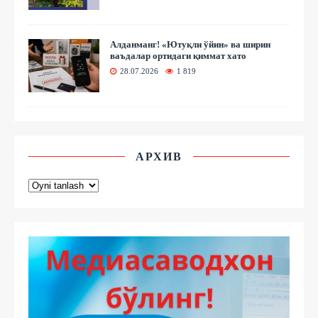
Алданманг! «Ютуқли ўйин» ва ширин
ваъдалар ортидаги қиммат хато
28.07.2026
1 819
АРХИВ