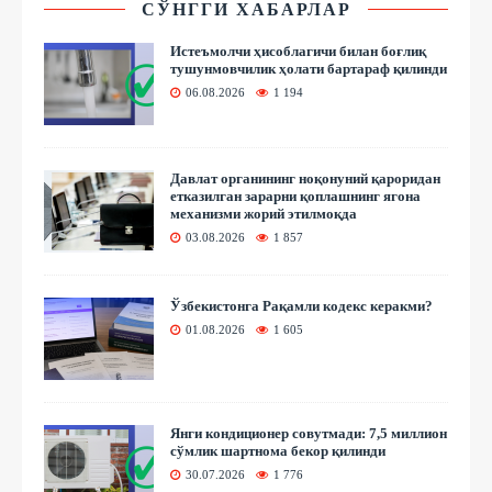
СЎНГГИ ХАБАРЛАР
Истеъмолчи ҳисоблагичи билан боғлиқ
тушунмовчилик ҳолати бартараф қилинди
06.08.2026
1 194
Давлат органининг ноқонуний қароридан
етказилган зарарни қоплашнинг ягона
механизми жорий этилмоқда
03.08.2026
1 857
Ўзбекистонга Рақамли кодекс керакми?
01.08.2026
1 605
Янги кондиционер совутмади: 7,5 миллион
сўмлик шартнома бекор қилинди
30.07.2026
1 776