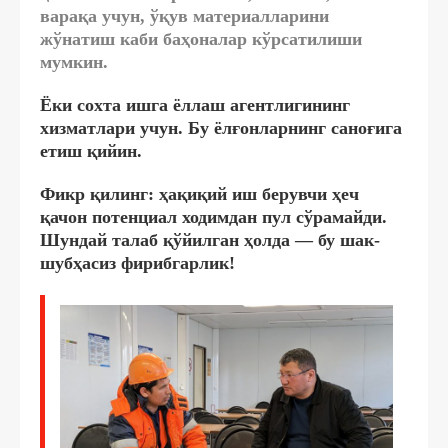
варақа учун, ўқув материалларини
жўнатиш каби баҳоналар кўрсатилиши
мумкин.
Ёки сохта ишга ёллаш агентлигининг
хизматлари учун. Бу ёлғонларнинг саноғига
етиш қийин.
Фикр қилинг: ҳақиқий иш берувчи ҳеч
қачон потенциал ходимдан пул сўрамайди.
Шундай талаб қўйилган ҳолда — бу шак-
шубҳасиз фирибгарлик!