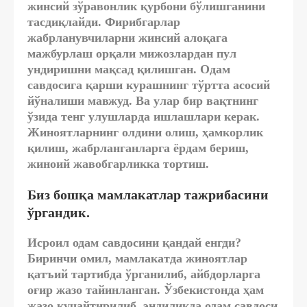
жинсий зўравонлик қурбони бўлишганини
тасдиқлайди. Фирибгарлар
жабрланувчиларни жинсий алоқага
мажбурлаш орқали мижозлардан пул
ундиришни мақсад қилишган. Одам
савдосига қарши курашнинг тўртта асосий
йўналиши мавжуд. Ва улар бир вақтнинг
ўзида тенг улушларда ишлашлари керак.
Жиноятларнинг олдини олиш, ҳамкорлик
қилиш, жабрланганларга ёрдам бериш,
жиноий жавобгарликка тортиш.
Биз бошқа мамлакатлар тажрибасини
ўргандик.
Исроил одам савдосини қандай енгди?
Биринчи омил, мамлакатда жиноятлар
қатъий тартибда ўрганилиб, айбдорларга
оғир жазо тайинланган. Ўзбекистонда ҳам
жазо кучайтирилиб, эндиликда одам савдоси