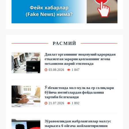
РАСМИЙ
Давлат органининг ноқонуний қароридан
етказилган зарарни қоплашнинг ягона
механизми жорий этилмоқда
03.08.2026
1 847
Ўзбекистонда мол-мулк ва ер солиқлари
бўйича имтиёзлардан фойдаланиш
тартиби белгиланди
21.07.2026
1 892
Зўравонликдан жабрланганлар махсус
марказга 6 ойгача жойлаштирилиши