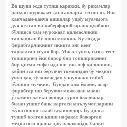
Ва шуни эсда тутиш керакки, бу рақамлар
расман мурожаат қилганларга тегишли. Яна
қанчадан-қанча кишилар ушбу муаммога
дуч келган ва киберфирибгарлик қурбони
бўлишса ҳам мурожаат қилмасликни
танлашган бўлиши мумкин. Бу соҳада
фирибгарликнинг иккита энг кенг
тарқалган усули бор. Мисол учун, сизга тест
топшириғи ёки бирор бир топшириқнинг
бир қисми сифатида иш таклиф қилиниши,
кейин эса иш берувчи томонидан бу меҳнат
учун ҳақ тўланмасдан у шунчаки ғойиб
бўлиши мумкин. Бундан ҳам ёмони, агар
фирибгар иш берувчи мижоздан маош
ўтказиш ва ёки бошқа турли баҳоналар
билан унинг банк картаси маълумотларини
жўнатишни талаб қилишидир. Бу ҳолга
тушиб қолган киши нафақат бажарган
меҳнатига яраша ҳақ ололмайди, балки