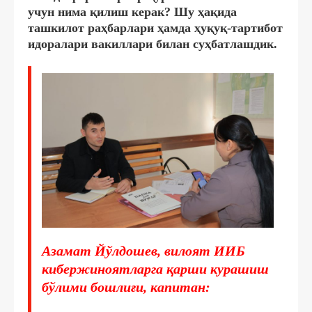
учун нима қилиш керак? Шу ҳақида
ташкилот раҳбарлари ҳамда ҳуқуқ-тартибот
идоралари вакиллари билан суҳбатлашдик.
Азамат Йўлдошев, вилоят ИИБ
кибержиноятларга қарши курашиш
бўлими бошлиғи, капитан: