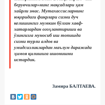
берувчилар»нинг мақсадлари ҳам
хайрли эмас. Мутахассисларнинг
юқоридаги фикрлари сизни дуч
келишингиз мумкин бўлган хавф-
хатарлардан огоҳлантириши ва
ўзингизга муносиб иш топишда
сизни турли алдов ва
умидсизликлардан маълум даражада
ҳимоя қилишига ишонишни
истардик.
Замира БАЛТАЕВА.