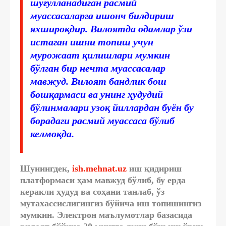
шуғулланадиган расмий
муассасаларга ишонч билдириш
яхшироқдир. Вилоятда одамлар ўзи
истаган ишни топиш учун
мурожаат қилишлари мумкин
бўлган бир нечта муассасалар
мавжуд. Вилоят бандлик бош
бошқармаси ва унинг ҳудудий
бўлинмалари узоқ йиллардан буён бу
борадаги расмий муассаса бўлиб
келмоқда.
Шунингдек,
ish.mehnat.uz
иш қидириш
платформаси ҳам мавжуд бўлиб, бу ерда
керакли ҳудуд ва соҳани танлаб, ўз
мутахассислигингиз бўйича иш топишингиз
мумкин. Электрон маълумотлар базасида