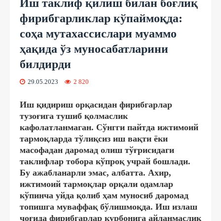
Иш таклиф қилиш билан боғлиқ
фирибгарликлар кўпаймоқда:
соҳа мутахассислари муаммо
ҳақида ўз муносабатларини
билдирди
29.05.2023
2 820
Иш қидириш орқасидан фирибгарлар
тузоғига тушиб қолмаслик
кафолатланмаган. Сўнгги пайтда ижтимоий
тармоқларда тўлиқсиз иш вақти ёки
масофадан даромад олиш тўғрисидаги
таклифлар тобора кўпроқ учрай бошлади.
Бу ажабланарли эмас, албатта. Ахир,
ижтимоий тармоқлар орқали одамлар
кўпинча уйда қолиб ҳам муносиб даромад
топишга муваффақ бўлишмоқда. Иш излаш
чоғида фирибгарлар қурбонига айланмаслик