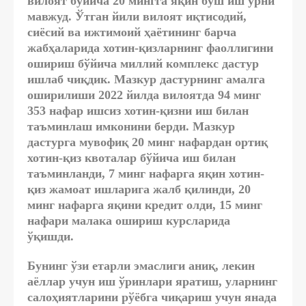
вилоят бўйича 20 мингга яқин бўш иш ўрни
мавжуд. Ўтган йили вилоят иқтисодий,
сиёсий ва ижтимоий ҳаётининг барча
жабҳаларида хотин-қизларнинг фаоллигини
ошириш бўйича миллий комплекс дастур
ишлаб чиқдик. Мазкур дастурнинг амалга
оширилиши 2022 йилда вилоятда 94 минг
353 нафар ишсиз хотин-қизни иш билан
таъминлаш имконини берди. Мазкур
дастурга мувофиқ 20 минг нафардан ортиқ
хотин-қиз квоталар бўйича иш билан
таъминланди, 7 минг нафарга яқин хотин-
қиз жамоат ишларига жалб қилинди, 20
минг нафарга яқини кредит олди, 15 минг
нафари малака ошириш курсларида
ўқишди.
Бунинг ўзи етарли эмаслиги аниқ, лекин
аёллар учун иш ўринлари яратиш, уларнинг
салоҳиятларини рўёбга чиқариш учун янада