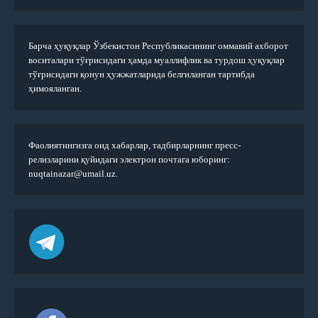
Барча ҳуқуқлар Ўзбекистон Республикасининг оммавий ахборот
воситалари тўғрисидаги ҳамда муаллифлик ва турдош ҳуқуқлар
тўғрисидаги қонун ҳужжатларида белгиланган тартибда
ҳимояланган.
Фаолиятингизга оид хабарлар, тадбирларнинг пресс-
релизларини қуйидаги электрон почтага юборинг:
nuqtainazar@umail.uz.