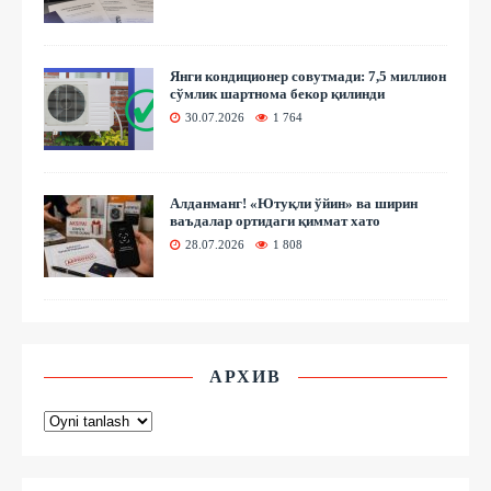
Янги кондиционер совутмади: 7,5 миллион
сўмлик шартнома бекор қилинди
30.07.2026
1 764
Алданманг! «Ютуқли ўйин» ва ширин
ваъдалар ортидаги қиммат хато
28.07.2026
1 808
АРХИВ