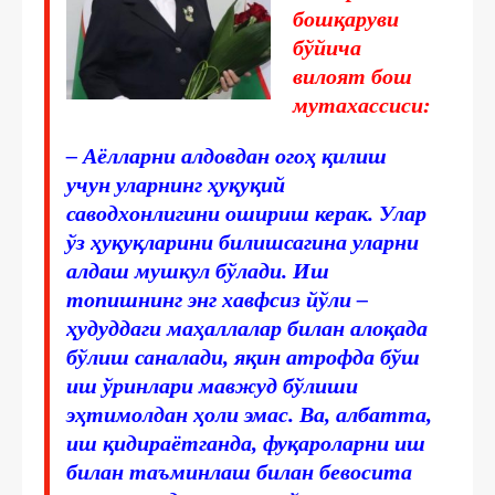
бошқаруви
бўйича
вилоят бош
мутахассиси:
– Аёлларни алдовдан огоҳ қилиш
учун уларнинг ҳуқуқий
саводхонлигини ошириш керак. Улар
ўз ҳуқуқларини билишсагина уларни
алдаш мушкул бўлади. Иш
топишнинг энг хавфсиз йўли –
ҳудуддаги маҳаллалар билан алоқада
бўлиш саналади, яқин атрофда бўш
иш ўринлари мавжуд бўлиши
эҳтимолдан ҳоли эмас. Ва, албатта,
иш қидираётганда, фуқароларни иш
билан таъминлаш билан бевосита