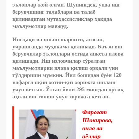
эълонлар жой олган. Шунингдек, унда иш
берувчининг талаблари ва талаб
қилинадиган мутахассисликлар ҳақида
маълумотлар мавжуд.
Иш ҳақи ва яшаш шароити, асосан,
учрашганда муҳокама қилинади. Баъзи иш
берувчилар эълонлари остида анкета илова
қилишади. Иш изловчилар сўралган
маълумотларни илова қилиш орқали уни
тўлдириши мумкин. Йил бошидан буён 120
нафарга яқин хотин-қиз хорижга ишлаш
учун кетган. Ўтган йили 295 мингдан ортиқ
аҳоли иш топиш учун хорижга кетган.
Фароғат
Шокирова,
оила ва
аёллар