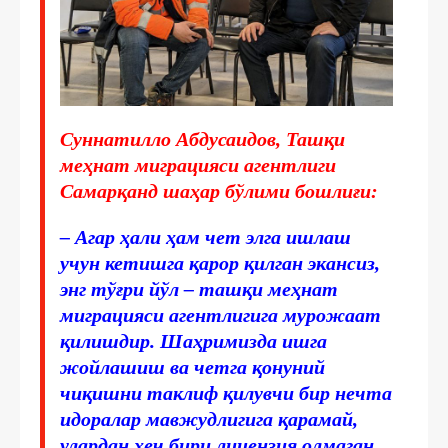
Суннатилло Абдусаидов, Ташқи
меҳнат миграцияси агентлиги
Самарқанд шаҳар бўлими бошлиғи:
– Агар ҳали ҳам чет элга ишлаш
учун кетишга қарор қилган экансиз,
энг тўғри йўл – ташқи меҳнат
миграцияси агентлигига мурожаат
қилишдир. Шаҳримизда ишга
жойлашиш ва четга қонуний
чиқишни таклиф қилувчи бир нечта
идоралар мавжудлигига қарамай,
улардан ҳеч бири лицензия олмаган