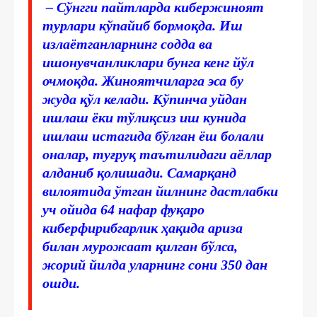
– Сўнгги пайтларда кибержиноят
турлари кўпайиб бормоқда. Иш
излаётганларнинг содда ва
ишонувчанликлари бунга кенг йўл
очмоқда. Жиноятчиларга эса бу
жуда қўл келади. Кўпинча уйдан
ишлаш ёки тўлиқсиз иш кунида
ишлаш истагида бўлган ёш болали
оналар, туғруқ таътилидаги аёллар
алданиб қолишади. Самарқанд
вилоятида ўтган йилнинг дастлабки
уч ойида 64 нафар фуқаро
киберфирибгарлик ҳақида ариза
билан мурожаат қилган бўлса,
жорий йилда уларнинг сони 350 дан
ошди.