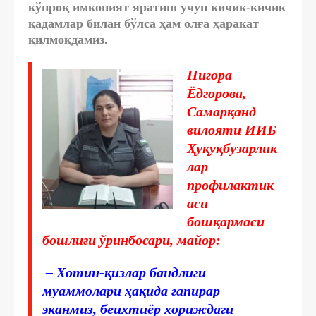
кўпроқ имконият яратиш учун кичик-кичик
қадамлар билан бўлса ҳам олға ҳаракат
қилмоқдамиз.
Нигора
Ёдгорова,
Самарқанд
вилояти ИИБ
Ҳуқуқбузарлик
лар
профилактик
аси
бошқармаси
бошлиғи ўринбосари, майор:
– Хотин-қизлар бандлиги
муаммолари ҳақида гапирар
эканмиз, беихтиёр хориждаги