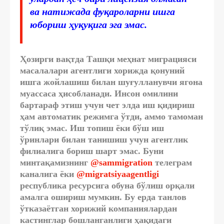
ва натижада фуқароларни ишга
юбориш ҳуқуқига эга эмас.
Ҳозирги вақтда Ташқи меҳнат миграцияси
масалалари агентлиги хорижда қонуний
ишга жойлашиш билан шуғулланувчи ягона
муассаса ҳисобланади. Инсон омилини
бартараф этиш учун чет элда иш қидириш
ҳам автоматик режимга ўтди, аммо тамоман
тўлиқ эмас. Иш топиш ёки бўш иш
ўринлари билан танишиш учун агентлик
филиалига бориш шарт эмас. Буни
минтақамизнинг
@sammigration
телеграм
каналига ёки
@migratsiyaagentligi
республика ресурсига обуна бўлиш орқали
амалга ошириш мумкин. Бу ерда танлов
ўтказаётган хорижий компаниялардан
кастинглар бошланганлиги ҳақидаги