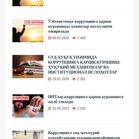
Ўзбекистонда коррупцияга қарши
курашишда ҳокимлар масъулияти
оширилади
06.05.2026
2 460
СУД-ҲУҚУҚ ТИЗИМИДА
КОРРУПЦИЯГА ҚАРШИ КУРАШИШ:
ҲУҚУҚИЙ МЕХАНИЗМЛАР ВА
ИНСТИТУЦИОНАЛ ИСЛОҲОТЛАР
29.01.2026
2 561
ННТлар коррупцияга қарши курашишга
жалб этилади
26.09.2025
2 242
Коррупцияга оид маъмурий
ҳуқуқбузарлик турлари кенгайтирилди