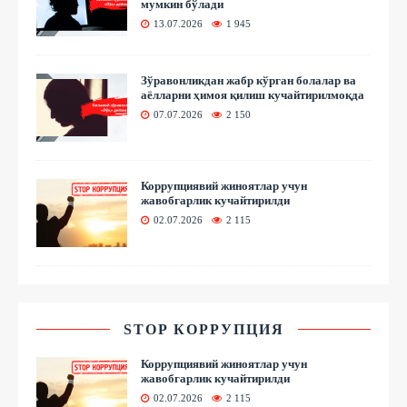
мумкин бўлади
13.07.2026
1 945
Зўравонликдан жабр кўрган болалар ва
аёлларни ҳимоя қилиш кучайтирилмоқда
07.07.2026
2 150
Коррупциявий жиноятлар учун
жавобгарлик кучайтирилди
02.07.2026
2 115
STOP КОРРУПЦИЯ
Коррупциявий жиноятлар учун
жавобгарлик кучайтирилди
02.07.2026
2 115