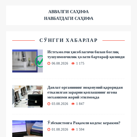
АВВАЛГИ САҲИФА
НАВБАТДАГИ САҲИФА
СЎНГГИ ХАБАРЛАР
Истеъмолчи ҳисоблагичи билан боғлиқ
тушунмовчилик ҳолати бартараф қилинди
06.08.2026
1 175
Давлат органининг ноқонуний қароридан
етказилган зарарни қоплашнинг ягона
механизми жорий этилмоқда
03.08.2026
1 847
Ўзбекистонга Рақамли кодекс керакми?
01.08.2026
1 594