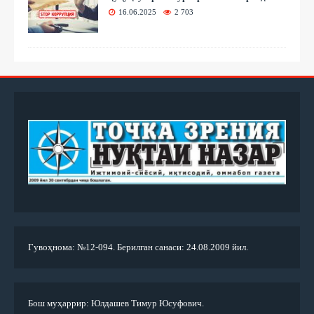
16.06.2025
2 703
Гувоҳнома: №12-094. Берилган санаси: 24.08.2009 йил.
Бош муҳаррир: Юлдашев Тимур Юсуфович.