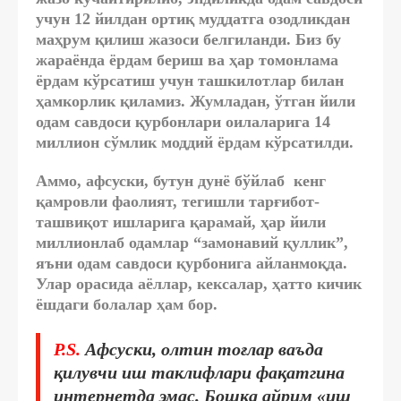
учун 12 йилдан ортиқ муддатга озодликдан
маҳрум қилиш жазоси белгиланди. Биз бу
жараёнда ёрдам бериш ва ҳар томонлама
ёрдам кўрсатиш учун ташкилотлар билан
ҳамкорлик қиламиз. Жумладан, ўтган йили
одам савдоси қурбонлари оилаларига 14
миллион сўмлик моддий ёрдам кўрсатилди.
Аммо, афсуски, бутун дунё бўйлаб кенг
қамровли фаолият, тегишли тарғибот-
ташвиқот ишларига қарамай, ҳар йили
миллионлаб одамлар “замонавий қуллик”,
яъни одам савдоси қурбонига айланмоқда.
Улар орасида аёллар, кексалар, ҳатто кичик
ёшдаги болалар ҳам бор.
P.S.
Афсуски, олтин тоғлар ваъда
қилувчи иш таклифлари фақатгина
интернетда эмас. Бошқа айрим «иш