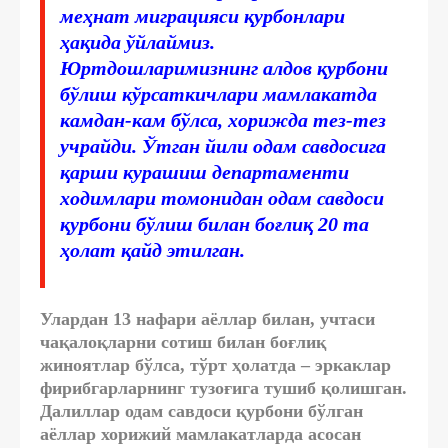
меҳнат миграцияси қурбонлари
ҳақида ўйлаймиз.
Юртдошларимизнинг алдов қурбони
бўлиш кўрсаткичлари мамлакатда
камдан-кам бўлса, хорижда тез-тез
учрайди. Ўтган йили одам савдосига
қарши курашиш департаменти
ходимлари томонидан одам савдоси
қурбони бўлиш билан боғлиқ 20 та
ҳолат қайд этилган.
Улардан 13 нафари аёллар билан, учтаси
чақалоқларни сотиш билан боғлиқ
жиноятлар бўлса, тўрт ҳолатда – эркаклар
фирибгарларнинг тузоғига тушиб қолишган.
Далиллар одам савдоси қурбони бўлган
аёллар хорижий мамлакатларда асосан