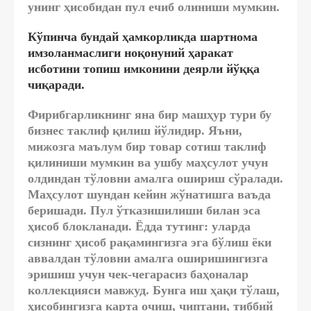
унинг ҳисобидан пул ечиб олиниши мумкин.
Кўпинча бундай ҳамкорликда шартнома
имзоланмаслиги ноқонуний ҳаракат
исботини топиш имконини деярли йўққа
чиқаради.
Фирибгарликнинг яна бир машҳур тури бу
бизнес таклиф қилиш йўлидир. Яъни,
мижозга маълум бир товар сотиш таклиф
қилиниши мумкин ва ушбу маҳсулот учун
олдиндан тўловни амалга ошириш сўралади.
Маҳсулот шундан кейин жўнатишга ваъда
беришади. Пул ўтказишилиши билан эса
ҳисоб блокланади. Ёдда тутинг: уларда
сизнинг ҳисоб рақамингизга эга бўлиш ёки
аввалдан тўловни амалга оширишингизга
эришиш учун чек-чегарасиз баҳоналар
коллекцияси мавжуд. Бунга иш ҳақи тўлаш,
ҳисобингизга карта очиш, чиптани, тиббий