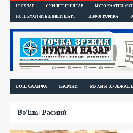
ИЗОҲЛАР
СУРИШТИРИШЛАР
МУРОЖААТНИ ЖЎ
ИСТЕЪМОЛЧИ БИЛИШИ ШАРТ!
ИНФОГРАФИКА
О
БОШ САҲИФА
РАСМИЙ
МУҲИМ ҲУЖЖАТЛ
Bo'lim: Расмий