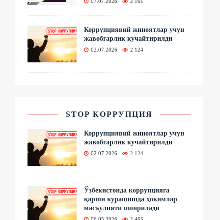
07.07.2026
2 161
Коррупциявий жиноятлар учун
жавобгарлик кучайтирилди
02.07.2026
2 124
STOP КОРРУПЦИЯ
Коррупциявий жиноятлар учун
жавобгарлик кучайтирилди
02.07.2026
2 124
Ўзбекистонда коррупцияга
қарши курашишда ҳокимлар
масъулияти оширилади
06.05.2026
2 465