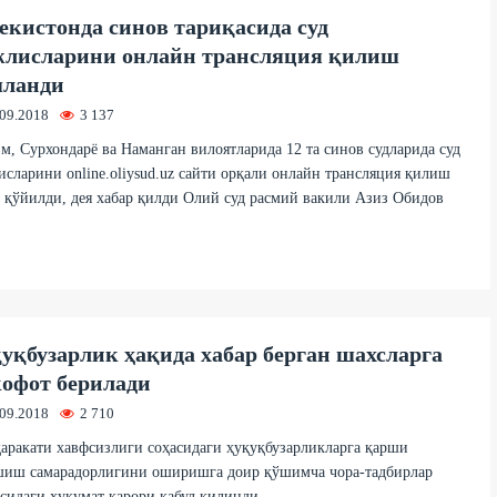
екистонда синов тариқасида суд
лисларини онлайн трансляция қилиш
шланди
.09.2018
3 137
м, Сурхондарё ва Наманган вилоятларида 12 та синов судларида суд
сларини online.oliysud.uz сайти орқали онлайн трансляция қилиш
 қўйилди, дея хабар қилди Олий суд расмий вакили Азиз Обидов
уқбузарлик ҳақида хабар берган шахсларга
офот берилади
.09.2018
2 710
аракати хавфсизлиги соҳасидаги ҳуқуқбузарликларга қарши
шиш самарадорлигини оширишга доир қўшимча чора-тадбирлар
сидаги ҳукумат қарори қабул қилинди.