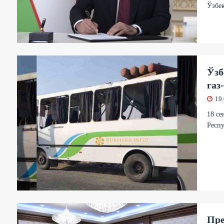
Ўзбе
Ўзб
газ
19
18 се
Респ
Пре