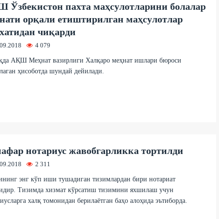
 Ўзбекистон пахта маҳсулотларини болалар
нати орқали етиштирилган маҳсулотлар
хатидан чиқарди
.09.2018
4 079
ақда АҚШ Меҳнат вазирлиги Халқаро меҳнат ишлари бюроси
лаган ҳисоботда шундай дейилади.
нафар нотариус жавобгарликка тортилди
.09.2018
2 311
ининг энг кўп иши тушадиган тизимлардан бири нотариат
сидир. Тизимда хизмат кўрсатиш тизимини яхшилаш учун
иусларга халқ томонидан берилаётган баҳо алоҳида эътиборда.