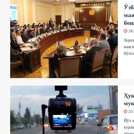
Ўзб
маж
бо
26
Хораз
мажли
йўлга
Ҳуқ
мук
25
Йўл ҳ
кура
тўғри