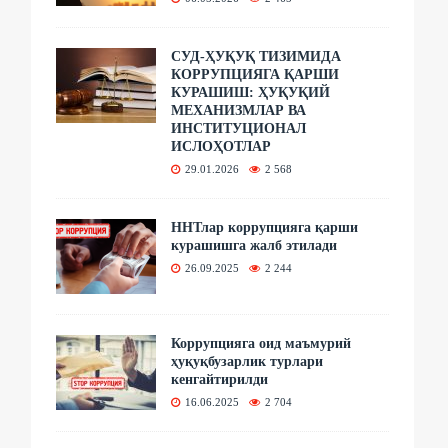
СУД-ҲУҚУҚ ТИЗИМИДА
КОРРУПЦИЯГА ҚАРШИ
КУРАШИШ: ҲУҚУҚИЙ
МЕХАНИЗМЛАР ВА
ИНСТИТУЦИОНАЛ
ИСЛОҲОТЛАР
29.01.2026
2 568
ННТлар коррупцияга қарши
курашишга жалб этилади
26.09.2025
2 244
Коррупцияга оид маъмурий
ҳуқуқбузарлик турлари
кенгайтирилди
16.06.2025
2 704