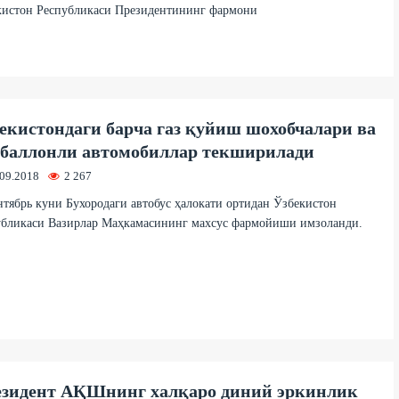
кистон Республикаси Президентининг фармони
екистондаги барча газ қуйиш шохобчалари ва
-баллонли автомобиллар текширилади
.09.2018
2 267
нтябрь куни Бухородаги автобус ҳалокати ортидан Ўзбекистон
убликаси Вазирлар Маҳкамасининг махсус фармойиши имзоланди.
зидент АҚШнинг халқаро диний эркинлик