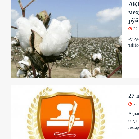
АҚШ
меҳ
рўй
22
Бу ҳ
тайёр
27 
22
Аҳол
соҳа
нотар