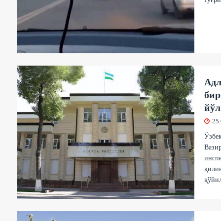
Адл
бир
йўл
25
Ўзбе
Вазир
инспе
қили
қўйи