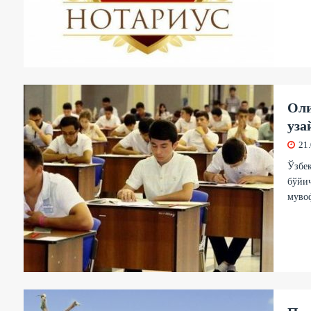
Оли
уза
21
Ўзбек
бўйич
мувоф