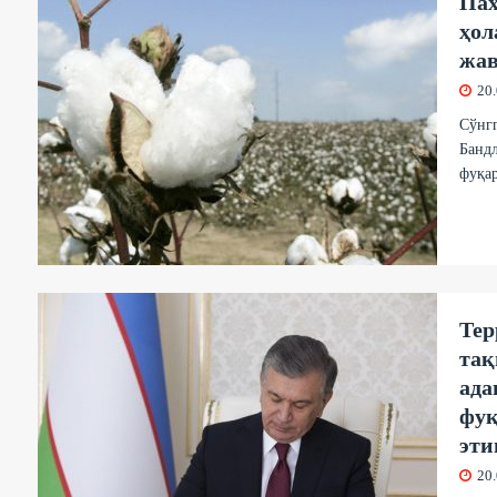
Пах
ҳол
жав
20
Сўнгг
Бандл
фуқар
Тер
тақ
ада
фуқ
эти
20