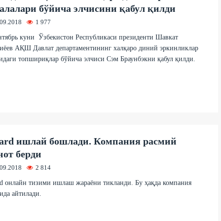
алалари бўйича элчисини қабул қилди
.09.2018
1 977
нтябрь куни Ўзбекистон Республикаси президенти Шавкат
иёев АҚШ Давлат департаментининг халқаро диний эркинликлар
идаги топшириқлар бўйича элчиси Сэм Браунбэкни қабул қилди.
ard ишлай бошлади. Компания расмий
нот берди
.09.2018
2 814
d онлайн тизими ишлаш жараёни тикланди. Бу ҳақда компания
ида айтилади.