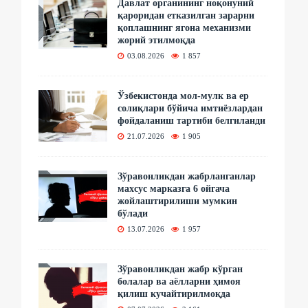
Давлат органининг ноқонуний
қароридан етказилган зарарни
қоплашнинг ягона механизми
жорий этилмоқда
03.08.2026
1 857
Ўзбекистонда мол-мулк ва ер
солиқлари бўйича имтиёзлардан
фойдаланиш тартиби белгиланди
21.07.2026
1 905
Зўравонликдан жабрланганлар
махсус марказга 6 ойгача
жойлаштирилиши мумкин
бўлади
13.07.2026
1 957
Зўравонликдан жабр кўрган
болалар ва аёлларни ҳимоя
қилиш кучайтирилмоқда