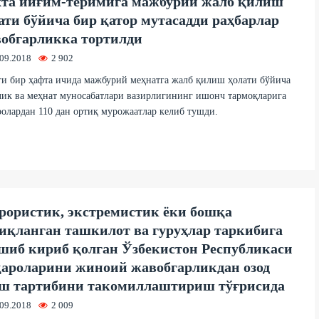
та йиғим-теримига мажбурий жалб қилиш
ати бўйича бир қатор мутасадди раҳбарлар
обгарликка тортилди
.09.2018
2 902
и бир ҳафта ичида мажбурий меҳнатга жалб қилиш ҳолати бўйича
ик ва меҳнат муносабатлари вазирлигининг ишонч тармоқларига
олардан 110 дан ортиқ мурожаатлар келиб тушди.
рористик, экстремистик ёки бошқа
иқланган ташкилот ва гуруҳлар таркибига
шиб кириб қолган Ўзбекистон Республикаси
ароларини жиноий жавобгарликдан озод
ш тартибини такомиллаштириш тўғрисида
.09.2018
2 009