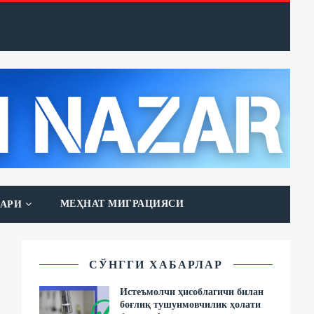
МЕҲНАТ МИГРАЦИЯСИ
АРИ
СЎНГГИ ХАБАРЛАР
Истеъмолчи ҳисоблагичи билан
боғлиқ тушунмовчилик ҳолати