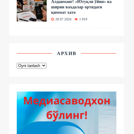
Алданманг! «Ютуқли ўйин» ва
ширин ваъдалар ортидаги
қиммат хато
28.07.2026
1 819
АРХИВ