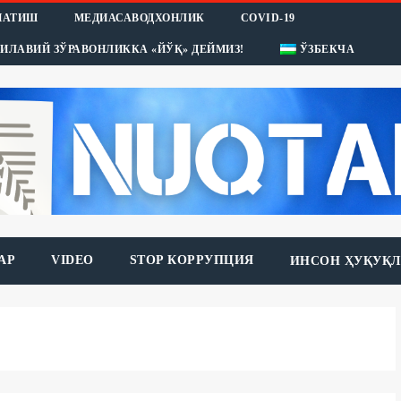
НАТИШ
МЕДИАСАВОДХОНЛИК
COVID-19
ИЛАВИЙ ЗЎРАВОНЛИККА «ЙЎҚ» ДЕЙМИЗ!
ЎЗБЕКЧА
АР
VIDEO
STOP КОРРУПЦИЯ
ИНСОН ҲУҚУҚЛ