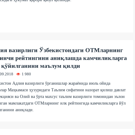
ия вазирлиги Ўзбекистондаги ОТМларнинг
инчи рейтингини аниқлашда камчиликларга
 қўйилганини маълум қилди
.09.2018
1 980
кистон Адлия вазирлиги ўрганишлар жараёнида июль ойида
лар Маҳкамаси ҳузуридаги Таълим сифатини назорат қилиш давлат
кцияси ва Олий ва ўрта махсус таълим вазирлиги томонидан эълон
нган мамлакатдаги ОТМларнинг илк рейтингида камчиликларга йўл
лганини аниқлади.