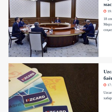
мас
19
18 се
Мирз
соҳас
Uzc
баё
17
Uzcar
хабар