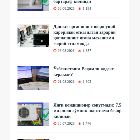
бартараф қилинди
06.08.2026
1 194
Давлат органининг ноқонуний
қароридан етказилган зарарни
қоплашнинг ягона механизми
жорий этилмоқда
03.08.2026
1 857
Ўзбекистонга Рақамли кодекс
керакми?
01.08.2026
1 605
Янги кондиционер совутмади: 7,5
миллион сўмлик шартнома бекор
қилинди
30.07.2026
1 776