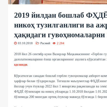
2019 йилдан бошлаб ФҲДЁ
никоҳ тузилганлиги ва аж
ҳақидаги гувоҳномаларни
03.10.2018
Расмий
2 284
2018 йил 26 сентябр куни Вазирлар Маҳкамасининг «Гербли 
далолатномаларини ёзиш органларининг аҳолига кўрсатаётган
қилинди
.
Кўрсатилган санадан бошлаб гербли гувоҳномалар ахборот-ком
ҳарфлар билан тўлдирилади. Тегишли маълумотлар ФҲДЁнинг я
йиллар учун ёзувлар 2022 йил 1 январгача рақамланади ва эл
ФҲДЁ бўлимлари ва никоҳ уйларида 1.10.2018 йилдан 1.01.20
бўлимида 200 мингдан ортиқ ёзувлар мавжуд бўлганда 1 бирли