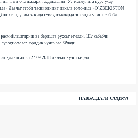
нинг янги бланкалари тасдиқланди. Ўз мазмунига кўра улар
ида» Давлат герби тасвирининг иккала томонида «O’ZBEKISTON
ган, ўлим ҳақида гувоҳномаларда эса энди унинг сабаби
 расмийлаштириш ва беришга рухсат этилди. Шу сабабли
 гувоҳномалар юридик кучга эга бўлади.
н қилинган ва 27.09.2018 йилдан кучга кирди.
НАВБАТДАГИ САҲИФА