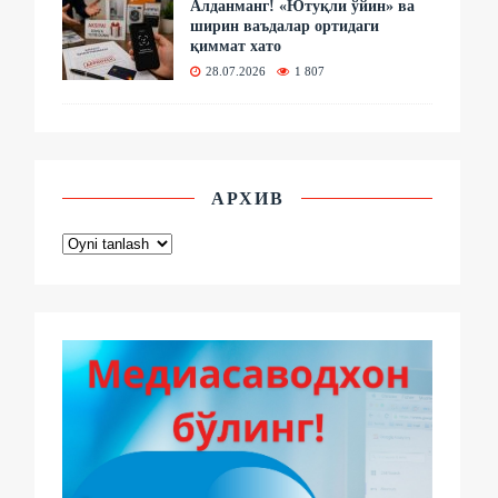
Алданманг! «Ютуқли ўйин» ва
ширин ваъдалар ортидаги
қиммат хато
28.07.2026
1 807
АРХИВ