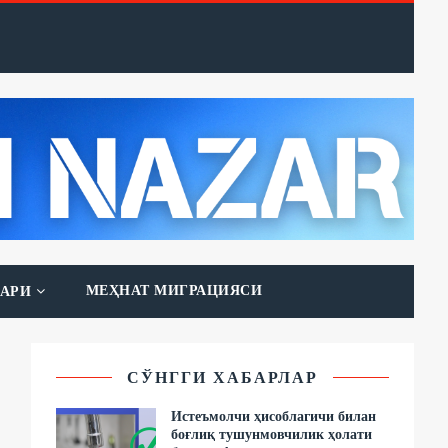
МЕҲНАТ МИГРАЦИЯСИ
АРИ
СЎНГГИ ХАБАРЛАР
Истеъмолчи ҳисоблагичи билан
боғлиқ тушунмовчилик ҳолати