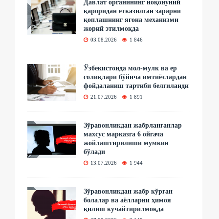
Давлат органининг ноқонуний
қароридан етказилган зарарни
қоплашнинг ягона механизми
жорий этилмоқда
03.08.2026
1 846
Ўзбекистонда мол-мулк ва ер
солиқлари бўйича имтиёзлардан
фойдаланиш тартиби белгиланди
21.07.2026
1 891
Зўравонликдан жабрланганлар
махсус марказга 6 ойгача
жойлаштирилиши мумкин
бўлади
13.07.2026
1 944
Зўравонликдан жабр кўрган
болалар ва аёлларни ҳимоя
қилиш кучайтирилмоқда