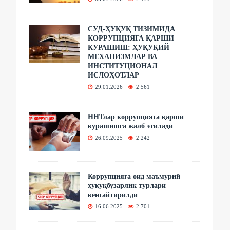
СУД-ҲУҚУҚ ТИЗИМИДА
КОРРУПЦИЯГА ҚАРШИ
КУРАШИШ: ҲУҚУҚИЙ
МЕХАНИЗМЛАР ВА
ИНСТИТУЦИОНАЛ
ИСЛОҲОТЛАР
29.01.2026
2 561
ННТлар коррупцияга қарши
курашишга жалб этилади
26.09.2025
2 242
Коррупцияга оид маъмурий
ҳуқуқбузарлик турлари
кенгайтирилди
16.06.2025
2 701