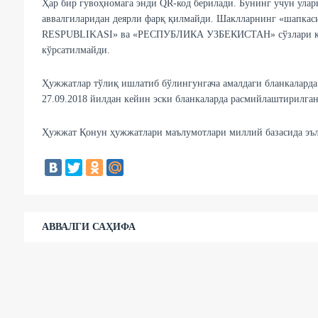
Ҳар бир гувоҳномага энди QR-код берилади. Бунинг учун улар
аввалгиларидан деярли фарқ қилмайди. Шаклларнинг «шапкас
RESPUBLIKASI» ва «РЕСПУБЛИКА УЗБЕКИСТАН» сўзлари қўшил
кўрсатилмайди.
Ҳужжатлар тўлиқ ишлатиб бўлингунгача амалдаги бланкаларда
27.09.2018 йилдан кейин эски бланкаларда расмийлаштирилган
Ҳужжат Қонун ҳужжатлари маълумотлари миллий базасида эъло
АВВАЛГИ САҲИФА