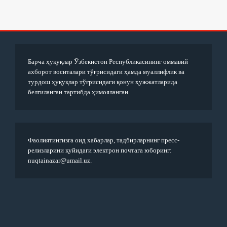
Барча ҳуқуқлар Ўзбекистон Республикасининг оммавий
ахборот воситалари тўғрисидаги ҳамда муаллифлик ва
турдош ҳуқуқлар тўғрисидаги қонун ҳужжатларида
белгиланган тартибда ҳимояланган.
Фаолиятингизга оид хабарлар, тадбирларнинг пресс-
релизларини қуйидаги электрон почтага юборинг:
nuqtainazar@umail.uz.