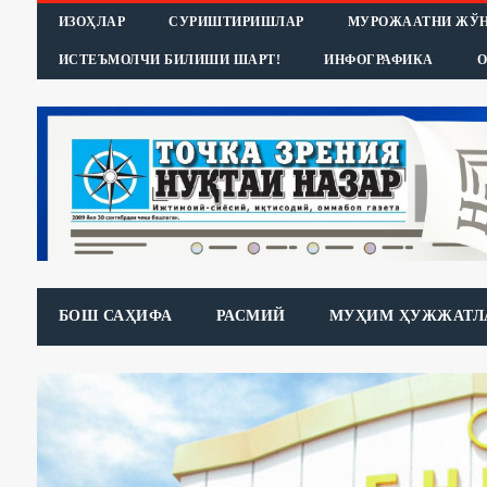
ИЗОҲЛАР
СУРИШТИРИШЛАР
МУРОЖААТНИ ЖЎ
ИСТЕЪМОЛЧИ БИЛИШИ ШАРТ!
ИНФОГРАФИКА
О
БОШ САҲИФА
РАСМИЙ
МУҲИМ ҲУЖЖАТЛ