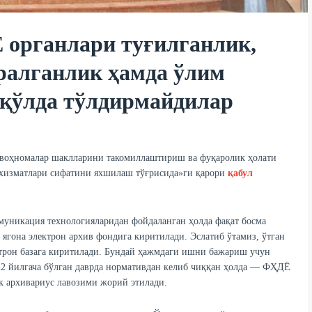
 органлари туғилганлик,
ралганлик ҳамда ўлим
 қўлда тўлдирмайдилар
гувоҳномалар шаклларини такомиллаштириш ва фуқаролик ҳолати
 хизматлари сифатини яхшилаш тўғрисида»ги қарори
қабул
муникация технологияларидан фойдаланган ҳолда фақат босма
гона электрон архив фондига киритилади. Эслатиб ўтамиз, ўтган
ектрон базага киритилади. Бундай ҳажмдаги ишни бажариш учун
22 йилгача бўлган даврда нормативдан келиб чиққан ҳолда — ФҲДЁ
к архивариус лавозими жорий этилади.