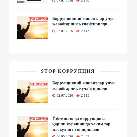
07.07.2026
2 149
Коррупциявий жиноятлар учун
жавобгарлик кучайтирилди
02.07.2026
2 113
STOP КОРРУПЦИЯ
Коррупциявий жиноятлар учун
жавобгарлик кучайтирилди
02.07.2026
2 113
Ўзбекистонда коррупцияга
қарши курашишда ҳокимлар
масъулияти оширилади
06.05.2026
2 459