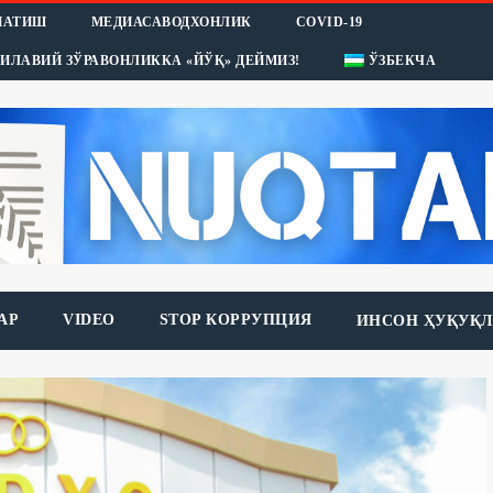
НАТИШ
МЕДИАСАВОДХОНЛИК
COVID-19
ИЛАВИЙ ЗЎРАВОНЛИККА «ЙЎҚ» ДЕЙМИЗ!
ЎЗБЕКЧА
АР
VIDEO
STOP КОРРУПЦИЯ
ИНСОН ҲУҚУҚЛ