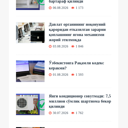
бартараф қилинди
06.08.2026
1 173
Давлат органининг ноқонуний
қароридан етказилган зарарни
қоплашнинг ягона механизми
жорий этилмоқда
03.08.2026
1 846
Ўзбекистонга Рақамли кодекс
керакми?
01.08.2026
1 593
Янги кондиционер совутмади: 7,5
миллион сўмлик шартнома бекор
қилинди
30.07.2026
1 762