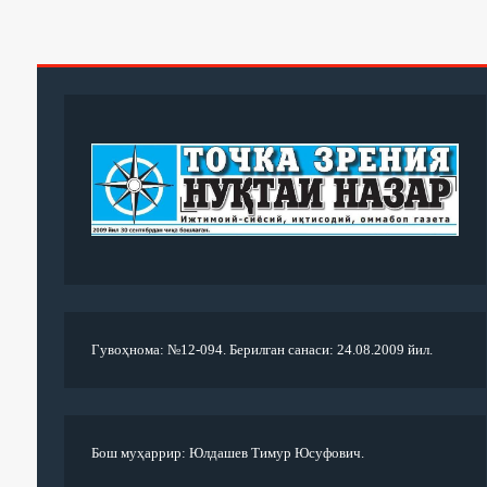
Гувоҳнома: №12-094. Берилган санаси: 24.08.2009 йил.
Бош муҳаррир: Юлдашев Тимур Юсуфович.