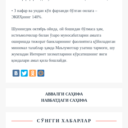
• 3 нафар ва ундан кўп фарзанди бўлган оилага –
ЭКИҲнинг 140%.
Шунингдек октябрь ойида, ой бошидан бўлмаса ҳам,
истеъмолчилар билан ўзаро муносабатларни амалга
оширишда тижорат банкларининг фаолиятига қўйиладиган
минимал талаблар ҳамда Маълумотлар узатиш тармоғи, шу
жумладан Интернет хизматларини кўрсатишнинг янги
қоидалари амал қила бошлайди.
АВВАЛГИ САҲИФА
НАВБАТДАГИ САҲИФА
СЎНГГИ ХАБАРЛАР