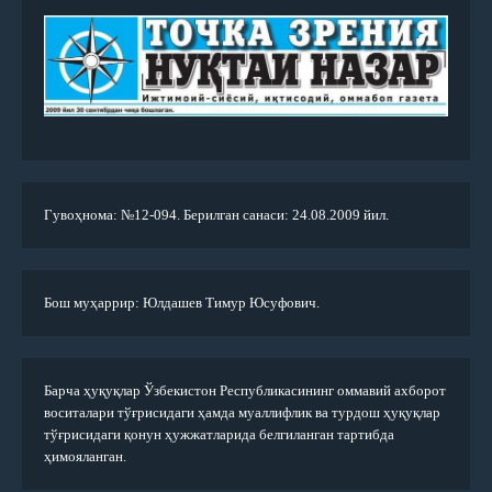
Гувоҳнома: №12-094. Берилган санаси: 24.08.2009 йил.
Бош муҳаррир: Юлдашев Тимур Юсуфович.
Барча ҳуқуқлар Ўзбекистон Республикасининг оммавий ахборот
воситалари тўғрисидаги ҳамда муаллифлик ва турдош ҳуқуқлар
тўғрисидаги қонун ҳужжатларида белгиланган тартибда
ҳимояланган.