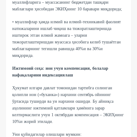
муаллифларига – муассасанинг бюджетдан ташқари
маблағлари ҳисобидан ЭКИҲнинг 10 баравари миқдорида;
• муаллифлар ҳамда илмий ва илмий-техникавий фаолият
натижаларини ишлаб чиқиш ва тижоратлаштиришда
иштирок этган илмий жамоага – уларни
тижоратлаштиришдан муассаса ҳисобига келиб тушаётган
маблағларнинг тегишли равишда 40%и ва 30%и
миқдорида.
Ижтимоий соҳа: нон учун компенсация, болалар
нафақаларини индексациялаш
Ҳукумат илгари давлат томонидан тартибга солинган
қолипли нон («буханка») нархини сентябрь ойининг
ўртасида туширди ва ун нархини оширди. Бу айниқса
аҳолининг ижтимоий қатламлари ҳамёнига зарар
келтирмаслиги учун 1 октябрдан компенсация – ЭКИҲнинг
10%и жорий этилади.
Уни қуйидагилар олишлари мумкин: