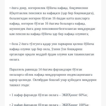
• ёшга доир, ногиронлик бўйича нафақа, боқувчисини
йўқотганлик пенсияси ва нафақаси (ҳар бир боқимандага),
болалигидан ногирон бўлган 16 ёшдан катта шахсларга
нафақа, ногирон бўлган 16 ёшгача болаларга нафақа,
шунингдек ёшга доир пенсиянингбелгиланган миқдоридан
кам пенсия ва нафақа бўйича ҳар бир нафақа олувчига;
• бола 2 ёшга тўлгунга қадар уни парвариш қилиш бўйича
нафақа олувчи ҳар бир оила, ўзини ўзи бошқариш
органлари орқали моддий ёрдам олувчи кам таъминланган
оилага.
Параллель равишда 14 ёшгача фарзандлари бўлган
оилаларга ойлик нафақа миқдорларини индексациялашга
қарор қилинди. Октябрдан бошлаб улар қуйидаги миқдорни
ташкил этади:
• 1 нафар фарзанди бўлган оилага – ЭКИҲнинг 60%и;
• 2 нафар фарзанди бўлган оилага – ЭКИҲнинг 100%и;