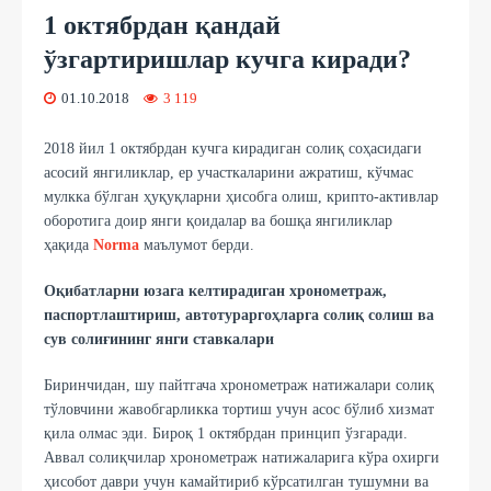
1 октябрдан қандай
ўзгартиришлар кучга киради?
01.10.2018
3 119
2018 йил 1 октябрдан кучга кирадиган солиқ соҳасидаги
асосий янгиликлар, ер участкаларини ажратиш, кўчмас
мулкка бўлган ҳуқуқларни ҳисобга олиш, крипто-активлар
оборотига доир янги қоидалар ва бошқа янгиликлар
ҳақида
Norma
маълумот берди.
Оқибатларни юзага келтирадиган хронометраж,
паспортлаштириш, автотураргоҳларга солиқ солиш ва
сув солиғининг янги ставкалари
Биринчидан, шу пайтгача хронометраж натижалари солиқ
тўловчини жавобгарликка тортиш учун асос бўлиб хизмат
қила олмас эди. Бироқ 1 октябрдан принцип ўзгаради.
Аввал солиқчилар хронометраж натижаларига кўра охирги
ҳисобот даври учун камайтириб кўрсатилган тушумни ва