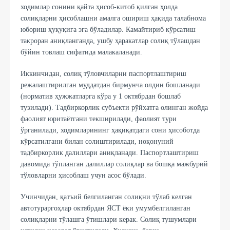
ходимлар сонини қайта ҳисоб-китоб қилган ҳолда
солиқларни ҳисоблашни амалга ошириш ҳақида талабнома
юбориш ҳуқуқига эга бўладилар. Камайтириб кўрсатиш
такроран аниқланганда, ушбу ҳаракатлар солиқ тўлашдан
бўйин товлаш сифатида малакаланади.
Иккинчидан, солиқ тўловчиларни паспортлаштириш
режалаштирилган муддатдан бирмунча олдин бошланади
(норматив ҳужжатларга кўра у 1 октябрдан бошлаб
тузилади). Тадбиркорлик субъекти рўйхатга олинган жойда
фаолият юритаётгани текширилади, фаолият тури
ўрганилади, ходимларининг ҳақиқатдаги сони ҳисоботда
кўрсатилгани билан солиштирилади, ноқонуний
тадбиркорлик далиллари аниқланади. Паспортлаштириш
давомида тўпланган далиллар солиқлар ва бошқа мажбурий
тўловларни ҳисоблаш учун асос бўлади.
Учинчидан, қатъий белгиланган солиқни тўлаб келган
автотураргоҳлар октябрдан ЯСТ ёки умумбелгиланган
солиқларни тўлашга ўтишлари керак. Солиқ тушумлари