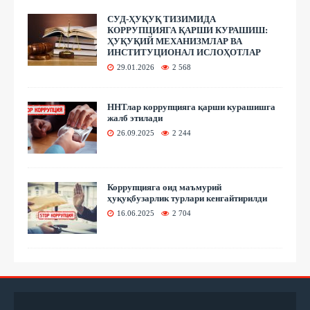
СУД-ҲУҚУҚ ТИЗИМИДА
КОРРУПЦИЯГА ҚАРШИ КУРАШИШ:
ҲУҚУҚИЙ МЕХАНИЗМЛАР ВА
ИНСТИТУЦИОНАЛ ИСЛОҲОТЛАР
29.01.2026
2 568
ННТлар коррупцияга қарши курашишга
жалб этилади
26.09.2025
2 244
Коррупцияга оид маъмурий
ҳуқуқбузарлик турлари кенгайтирилди
16.06.2025
2 704