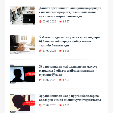
Давлат органининг ноқонуний қароридан
етказилган зарарни қоплашнинг ягона
механизми жорий этилмоқда
03.08.2026
1 857
Ўзбекистонда мол-мулк ва ер солиқлари
бўйича имтиёзлардан фойдаланиш
тартиби белгиланди
21.07.2026
1 905
Зўравонликдан жабрланганлар махсус
марказга 6 ойгача жойлаштирилиши
мумкин бўлади
13.07.2026
1 957
Зўравонликдан жабр кўрган болалар ва
аёлларни ҳимоя қилиш кучайтирилмоқда
07.07.2026
2 161