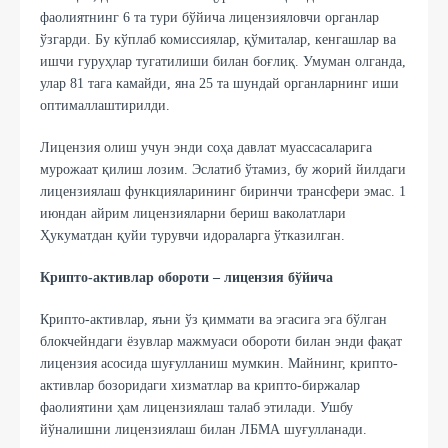
фаолиятнинг 6 та тури бўйича лицензияловчи органлар
ўзгарди. Бу кўплаб комиссиялар, қўмиталар, кенгашлар ва
ишчи гуруҳлар тугатилиши билан боғлиқ. Умуман олганда,
улар 81 тага камайди, яна 25 та шундай органларнинг иши
оптималлаштирилди.
Лицензия олиш учун энди соҳа давлат муассасаларига
мурожаат қилиш лозим. Эслатиб ўтамиз, бу жорий йилдаги
лицензиялаш функцияларининг биринчи трансфери эмас. 1
июндан айрим лицензияларни бериш ваколатлари
Ҳукуматдан қуйи турувчи идораларга ўтказилган.
Крипто-активлар обороти – лицензия бўйича
Крипто-активлар, яъни ўз қиммати ва эгасига эга бўлган
блокчейндаги ёзувлар мажмуаси обороти билан энди фақат
лицензия асосида шуғулланиш мумкин. Майнинг, крипто-
активлар бозоридаги хизматлар ва крипто-биржалар
фаолиятини ҳам лицензиялаш талаб этилади. Ушбу
йўналишни лицензиялаш билан ЛБМА шуғулланади.