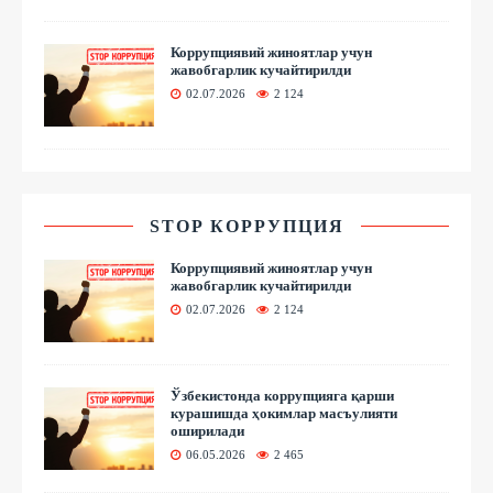
Коррупциявий жиноятлар учун
жавобгарлик кучайтирилди
02.07.2026
2 124
STOP КОРРУПЦИЯ
Коррупциявий жиноятлар учун
жавобгарлик кучайтирилди
02.07.2026
2 124
Ўзбекистонда коррупцияга қарши
курашишда ҳокимлар масъулияти
оширилади
06.05.2026
2 465