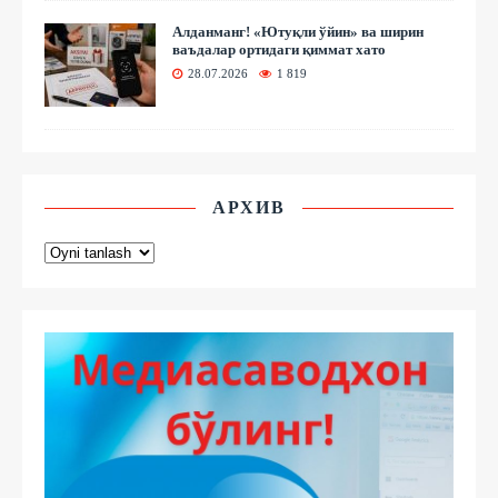
Алданманг! «Ютуқли ўйин» ва ширин
ваъдалар ортидаги қиммат хато
28.07.2026
1 819
АРХИВ