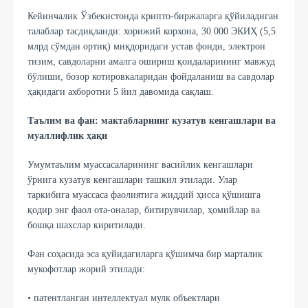
Кейинчалик Ўзбекистонда крипто-биржаларга қўйиладиган
талаблар тасдиқланди: хорижий корхона, 30 000 ЭКИҲ (5,5
млрд сўмдан ортиқ) миқдоридаги устав фонди, электрон
тизим, савдоларни амалга ошириш қоидаларининг мавжуд
бўлиши, бозор котировкаларидан фойдаланиш ва савдолар
ҳақидаги ахборотни 5 йил давомида сақлаш.
Таълим ва фан: мактабларнинг кузатув кенгашлари ва
муаллифлик ҳақи
Умумтаълим муассасаларининг васийлик кенгашлари
ўрнига кузатув кенгашлари ташкил этилади. Улар
таркибига муассаса фаолиятига жиддий ҳисса қўшишга
қодир энг фаол ота-оналар, битирувчилар, ҳомийлар ва
бошқа шахслар киритилади.
Фан соҳасида эса қуйидагиларга қўшимча бир марталик
мукофотлар жорий этилади:
• патентланган интеллектуал мулк объектлари