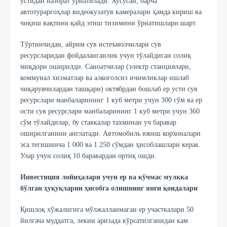
устидан назорат ўрнатилади. Хусусан, барча
автотураргоҳлар видеокузатув камералари ҳамда кириш ва
чиқиш вақтини қайд этиш тизимини ўрнатишлари шарт.
Тўртинчидан, айрим сув истеъмолчилари сув
ресурсларидан фойдаланганлик учун тўлайдиган солиқ
миқдори оширилди. Саноатчилар (электр станциялари,
коммунал хизматлар ва алкоголсиз ичимликлар ишлаб
чиқарувчилардан ташқари) октябрдан бошлаб ер усти сув
ресурслари манбаларининг 1 куб метри учун 300 сўм ва ер
ости сув ресурслари манбаларининг 1 куб метри учун 360
сўм тўлайдилар, бу ставкалар тахминан уч баравар
оширилганини англатади. Автомобиль ювиш корхоналари
эса тегишинча 1 000 ва 1 250 сўмдан ҳисоблашлари керак.
Улар учун солиқ 10 баравардан ортиқ ошди.
Инвестиция лойиҳалари учун ер ва кўчмас мулкка
бўлган ҳуқуқларни ҳисобга олишнинг янги қоидалари
Қишлоқ хўжалигига мўлжалланмаган ер участкалари 50
йилгача муддатга, лекин аризада кўрсатилганидан кам