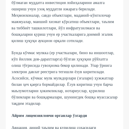
бўлмаган муддатга инвестиция лойиҳаларини амалга
ошириш учун узоқ муддатли ижарага берилади.
Меҳмонхоналар, савдо объектлари, маданий-кўнгилочар
мажмуалар, маиший хизмат кўрсатиш объектлари, таълим
ва тиббиёт ташкилотлари, йўл инфратузилмаси ва
бошқаларни қуриш учун ер участкаларига доимий эгалик
қилиш ҳуқуқи аукцион орқали сотилади.
Бунда кўчмас мулкка (ер участкалари, бино ва иншоотлар,
кўп йиллик дов-дарахтларга) бўлган ҳуқуқни рўйхатга
олиш тўғрисида гувоҳнома бекор қилинади. Улар ўрнига
электрон давлат реестрига тегишли ёзув киритилади.
Асосийси, кўчмас мулк мулкдорлари (эгалари) ҳужжатлар
билан ҳеч қаерга бормайдилар. Ёзув киритиш учун барча
маълумотларни ҳокимликлар, нотариуслар, қурилиш
бўлимлари ва бошқармалари, шунингдек бошқа муассасалар
тақдим этадилар.
Айрим лицензияловчи органлар ўзгарди
Авиация, диний таълим ва қурилиш соҳасидаги