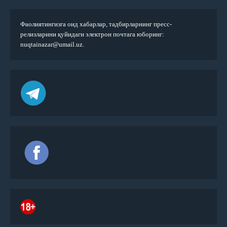
Фаолиятингизга оид хабарлар, тадбирларнинг пресс-
релизларини қуйидаги электрон почтага юборинг:
nuqtainazar@umail.uz.