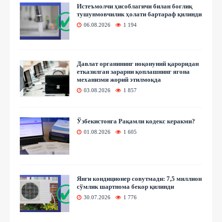
Истеъмолчи ҳисоблагичи билан боғлиқ
тушунмовчилик ҳолати бартараф қилинди
06.08.2026
1 194
Давлат органининг ноқонуний қароридан
етказилган зарарни қоплашнинг ягона
механизми жорий этилмоқда
03.08.2026
1 857
Ўзбекистонга Рақамли кодекс керакми?
01.08.2026
1 605
Янги кондиционер совутмади: 7,5 миллион
сўмлик шартнома бекор қилинди
30.07.2026
1 776