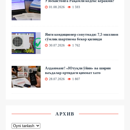
Ўзбекистонга Рақамли кодекс керакми?
01.08.2026
1 593
Янги кондиционер совутмади: 7,5 миллион
сўмлик шартнома бекор қилинди
30.07.2026
1 762
Алданманг! «Ютуқли ўйин» ва ширин
ваъдалар ортидаги қиммат хато
28.07.2026
1 807
АРХИВ