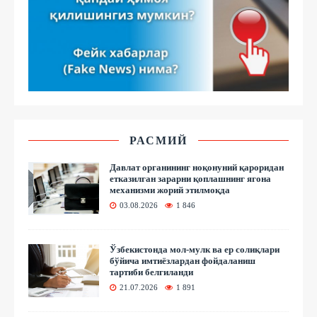
РАСМИЙ
Давлат органининг ноқонуний қароридан
етказилган зарарни қоплашнинг ягона
механизми жорий этилмоқда
03.08.2026
1 846
Ўзбекистонда мол-мулк ва ер солиқлари
бўйича имтиёзлардан фойдаланиш
тартиби белгиланди
21.07.2026
1 891