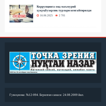
Коррупцияга оид маъмурий
ҳуқуқбузарлик турлари кенгайтирилди
16.06.2025
2 701
Гувоҳнома: №12-094. Берилган санаси: 24.08.2009 йил.