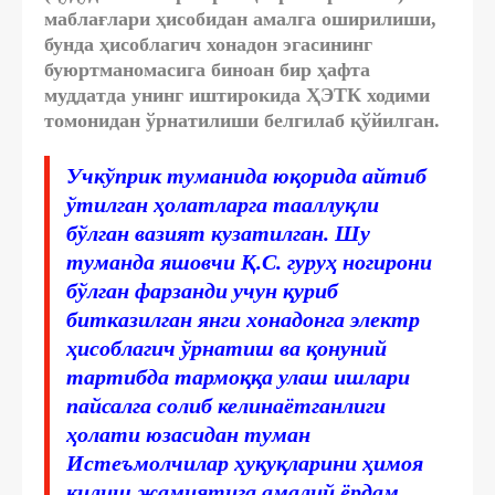
маблағлари ҳисобидан амалга оширилиши,
бунда ҳисоблагич хонадон эгасининг
буюртманомасига биноан бир ҳафта
муддатда унинг иштирокида ҲЭТК ходими
томонидан ўрнатилиши белгилаб қўйилган.
Учкўприк туманида юқорида айтиб
ўтилган ҳолатларга тааллуқли
бўлган вазият кузатилган. Шу
туманда яшовчи Қ.С. гуруҳ ногирони
бўлган фарзанди учун қуриб
битказилган янги хонадонга электр
ҳисоблагич ўрнатиш ва қонуний
тартибда тармоққа улаш ишлари
пайсалга солиб келинаётганлиги
ҳолати юзасидан туман
Истеъмолчилар ҳуқуқларини ҳимоя
қилиш жамиятига амалий ёрдам