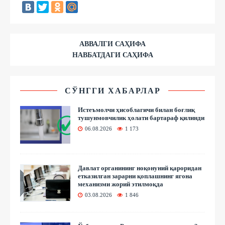
АВВАЛГИ САҲИФА
НАВБАТДАГИ САҲИФА
СЎНГГИ ХАБАРЛАР
Истеъмолчи ҳисоблагичи билан боғлиқ
тушунмовчилик ҳолати бартараф қилинди
06.08.2026
1 173
Давлат органининг ноқонуний қароридан
етказилган зарарни қоплашнинг ягона
механизми жорий этилмоқда
03.08.2026
1 846