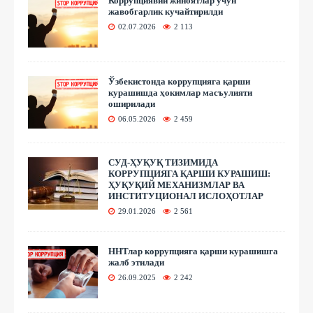
Коррупциявий жиноятлар учун
жавобгарлик кучайтирилди
02.07.2026
2 113
Ўзбекистонда коррупцияга қарши
курашишда ҳокимлар масъулияти
оширилади
06.05.2026
2 459
СУД-ҲУҚУҚ ТИЗИМИДА
КОРРУПЦИЯГА ҚАРШИ КУРАШИШ:
ҲУҚУҚИЙ МЕХАНИЗМЛАР ВА
ИНСТИТУЦИОНАЛ ИСЛОҲОТЛАР
29.01.2026
2 561
ННТлар коррупцияга қарши курашишга
жалб этилади
26.09.2025
2 242