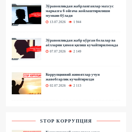
Зўравонликдан жабрланганлар махсус
марказга 6 ойгача жойлаштирилиши
мумкин бўлади
13.07.2026
1 944
Зўравонликдан жабр кўрган болалар ва
аёлларни ҳимоя қилиш кучайтирилмоқда
07.07.2026
2 149
Коррупциявий жиноятлар учун
жавобгарлик кучайтирилди
02.07.2026
2 113
STOP КОРРУПЦИЯ