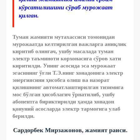
кўрсатилишини сўраб мурожаат
қилган.
Туман жамияти мутахассиси томонидан
мурожаатда келтирилган важларга аниқлик
киритиб олингач, ушбу масалада туман
электр таъминоти корхонасига сўров хати
киритилди. Унинг асосида эса мурожаат
эгасининг ўғли Т.Э.нинг хонадонига электр
энергиясини ҳисобга олиш ва назорат
қилишнинг автоматлаштирилган тизимига
мос бўлган ҳисоблагич ўрнатилиб, ушбу
абонентга бириктирилди ҳамда хонадон
қонуний асосларда электр тармоғига улаб
берилди.
Сардорбек Мирзажонов, жамият раиси.