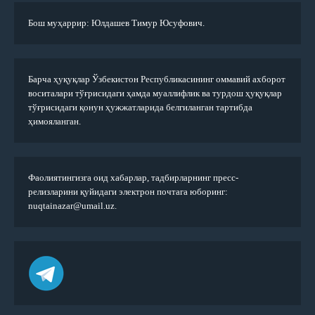
Бош муҳаррир: Юлдашев Тимур Юсуфович.
Барча ҳуқуқлар Ўзбекистон Республикасининг оммавий ахборот
воситалари тўғрисидаги ҳамда муаллифлик ва турдош ҳуқуқлар
тўғрисидаги қонун ҳужжатларида белгиланган тартибда
ҳимояланган.
Фаолиятингизга оид хабарлар, тадбирларнинг пресс-
релизларини қуйидаги электрон почтага юборинг:
nuqtainazar@umail.uz.