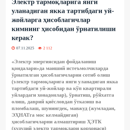
Электр тармоқларига янги
уланадиган якка тартибдаги уй-
жойларга ҳисоблагичлар
кимнинг ҳисобидан ўрнатилиши
керак?
07.11.2025
2 112
«Электр энергиясидан фойдаланиш
қоидалари»да маиший истеъмолчиларда
ўрнатилган ҳисоблагичларни сотиб олиш
(электр тармоқларига янги уланадиган якка
тартибдаги уй-жойлар ва кўп квартирали
уйлардаги хонадонлар), ўрнатиш, рўйхатга
олиш, даврий қиёсловдан ўтказиш ва
пломбалаш, шунингдек, мавжуд (жумладан,
ЭҲНАТга мос келмайдиган)
ҳисоблагичларни алмаштириш ҲЭТК
(ҳудудий электр тармоқлари корхонаси)