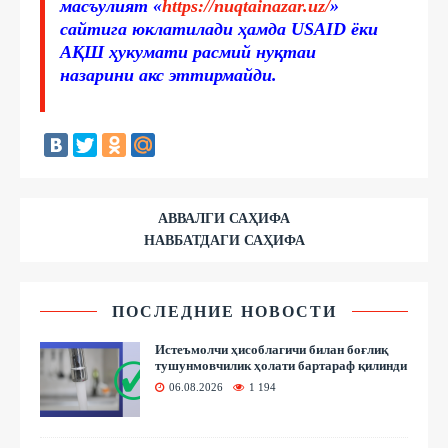
масъулият «
https://nuqtainazar.uz/
»
сайтига юклатилади ҳамда USAID ёки
АҚШ ҳукумати расмий нуқтаи
назарини акс эттирмайди.
АВВАЛГИ САҲИФА
НАВБАТДАГИ САҲИФА
ПОСЛЕДНИЕ НОВОСТИ
Истеъмолчи ҳисоблагичи билан боғлиқ
тушунмовчилик ҳолати бартараф қилинди
06.08.2026
1 194