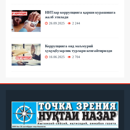
ННТлар коррупцияга қарши курашишга
жалб этилади
26.09.2025
2 244
Коррупцияга оид маъмурий
ҳуқуқбузарлик турлари кенгайтирилди
16.06.2025
2 704