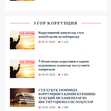
STOP КОРРУПЦИЯ
Коррупциявий жиноятлар учун
жавобгарлик кучайтирилди
02.07.2026
2 124
Ўзбекистонда коррупцияга қарши
курашишда ҳокимлар масъулияти
оширилади
06.05.2026
2 465
СУД-ҲУҚУҚ ТИЗИМИДА
КОРРУПЦИЯГА ҚАРШИ КУРАШИШ:
ҲУҚУҚИЙ МЕХАНИЗМЛАР ВА
ИНСТИТУЦИОНАЛ ИСЛОҲОТЛАР
29.01.2026
2 568