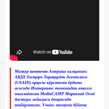
Мазкур контент Америка халқининг
АҚШ Халқаро Тараққиёт Агентлиги
(USAID) орқали кўрсатган ёрдами
асосида Интерньюс томонидан амалга
ошилаётган MediaCAMP Марказий Осиё
дастури лойиҳаси доирасида
тайёрланган. Унинг мазмуни бўйича