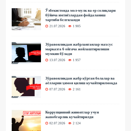
Ўзбекистонда мол-мулк ва ер солиқлари
бўйича имтиёзлардан фойдаланиш
тартиби белгиланди
21.07.2026
1 905
Зўравонликдан жабрланганлар махсус
марказга 6 ойгача жойлаштирилиши
мумкин бўлади
13.07.2026
1 957
Зўравонликдан жабр кўрган болалар ва
аёлларни ҳимоя қилиш кучайтирилмоқда
07.07.2026
2 161
Коррупциявий жиноятлар учун
жавобгарлик кучайтирилди
02.07.2026
2 124