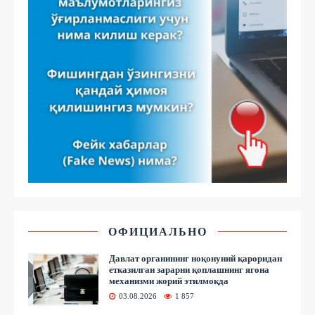
ОФИЦИАЛЬНО
Давлат органининг ноқонуний қароридан
етказилган зарарни қоплашнинг ягона
механизми жорий этилмоқда
03.08.2026
1 857