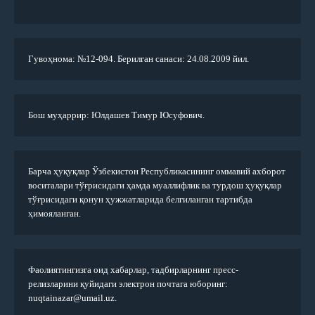
Гувоҳнома: №12-094. Берилган санаси: 24.08.2009 йил.
Бош муҳаррир: Юлдашев Тимур Юсуфович.
Барча ҳуқуқлар Ўзбекистон Республикасининг оммавий ахборот
воситалари тўғрисидаги ҳамда муаллифлик ва турдош ҳуқуқлар
тўғрисидаги қонун ҳужжатларида белгиланган тартибда
ҳимояланган.
Фаолиятингизга оид хабарлар, тадбирларнинг пресс-
релизларини қуйидаги электрон почтага юборинг:
nuqtainazar@umail.uz.