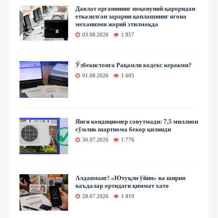
Давлат органининг ноқонуний қароридан
етказилган зарарни қоплашнинг ягона
механизми жорий этилмоқда
03.08.2026
1 857
Ўзбекистонга Рақамли кодекс керакми?
01.08.2026
1 605
Янги кондиционер совутмади: 7,5 миллион
сўмлик шартнома бекор қилинди
30.07.2026
1 776
Алданманг! «Ютуқли ўйин» ва ширин
ваъдалар ортидаги қиммат хато
28.07.2026
1 819