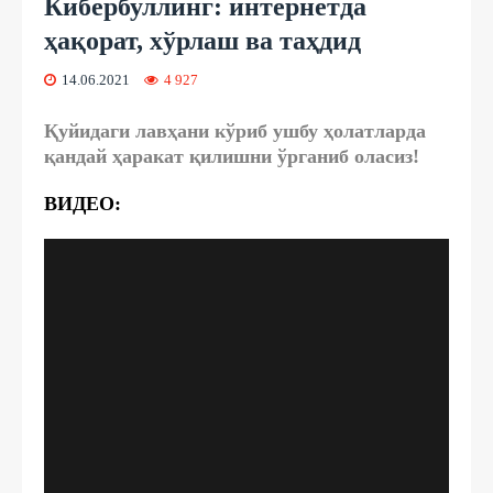
Кибербуллинг: интернетда
ҳақорат, хўрлаш ва таҳдид
14.06.2021
4 927
Қуйидаги лавҳани кўриб ушбу ҳолатларда
қандай ҳаракат қилишни ўрганиб оласиз!
ВИДЕО: