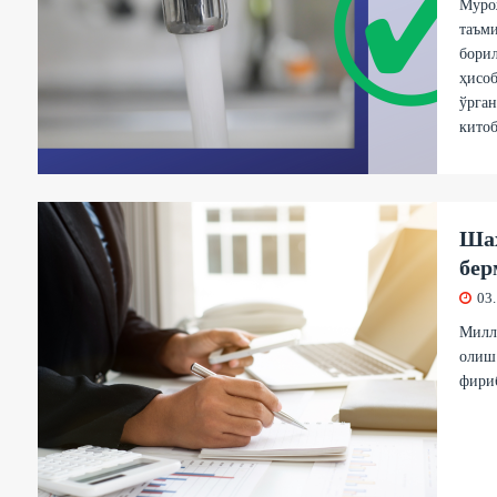
Муро
таъми
борил
ҳисоб
ўрган
китоб
Шах
бер
03
Милли
олиш
фириб