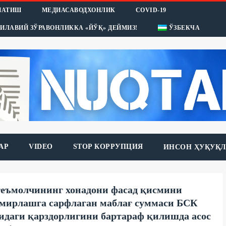
НАТИШ
МЕДИАСАВОДХОНЛИК
COVID-19
ИЛАВИЙ ЗЎРАВОНЛИККА «ЙЎҚ» ДЕЙМИЗ!
ЎЗБЕКЧА
АР
VIDEO
STOP КОРРУПЦИЯ
ИНСОН ҲУҚУҚЛ
еъмолчининг хонадони фасад қисмини
мирлашга сарфлаган маблағ суммаси БСК
идаги қарздорлигини бартараф қилишда асос