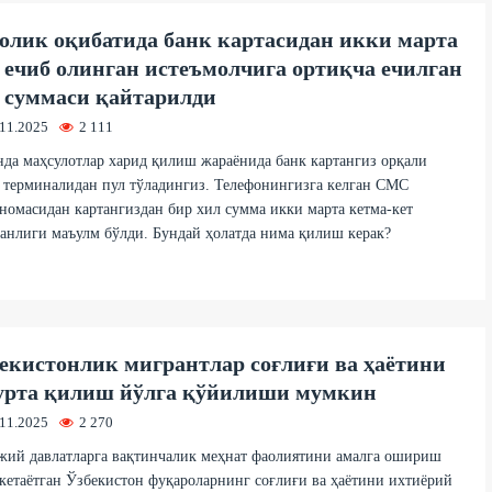
олик оқибатида банк картасидан икки марта
 ечиб олинган истеъмолчига ортиқча ечилган
 суммаси қайтарилди
.11.2025
2 111
да маҳсулотлар харид қилиш жараёнида банк картангиз орқали
 терминалидан пул тўладингиз. Телефонингизга келган СМС
номасидан картангиздан бир хил сумма икки марта кетма-кет
анлиги маъулм бўлди. Бундай ҳолатда нима қилиш керак?
екистонлик мигрантлар соғлиғи ва ҳаётини
урта қилиш йўлга қўйилиши мумкин
.11.2025
2 270
жий давлатларга вақтинчалик меҳнат фаолиятини амалга ошириш
кетаётган Ўзбекистон фуқароларнинг соғлиғи ва ҳаётини ихтиёрий