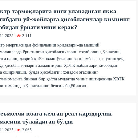
ктр тармоқларига янги уланадиган якка
тибдаги уй-жойларга ҳисоблагичлар кимнинг
обидан ўрнатилиши керак?
.11.2025
2 111
ктр энергиясидан фойдаланиш қоидалари»да маиший
молчиларда ўрнатилган ҳисоблагичларни сотиб олиш, ўрнатиш,
тга олиш, даврий қиёсловдан ўтказиш ва пломбалаш, шунингдек,
уд ҳисоблагичларни алмаштириш ҲЭТК маблағлари ҳисобидан
а оширилиши, бунда ҳисоблагич хонадон эгасининг
тманомасига биноан бир ҳафта муддатда унинг иштирокида ҲЭТК
ми томонидан ўрнатилиши белгилаб қўйилган.
еъмолчи юзага келган реал қарздорлик
масини тўлайдиган бўлди
.11.2025
2 065