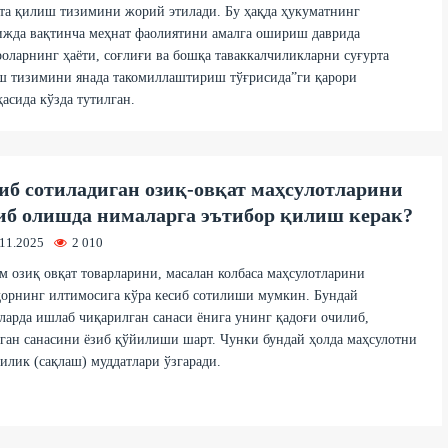
та қилиш тизимини жорий этилади. Бу ҳақда ҳукуматнинг
ижда вақтинча меҳнат фаолиятини амалга ошириш даврида
оларнинг ҳаёти, соғлиғи ва бошқа таваккалчиликларни суғурта
ш тизимини янада такомиллаштириш тўғрисида”ги қарори
асида кўзда тутилган.
иб сотиладиган озиқ-овқат маҳсулотларини
иб олишда нималарга эътибор қилиш керак?
.11.2025
2 010
 озиқ овқат товарларини, масалан колбаса маҳсулотларини
орнинг илтимосига кўра кесиб сотилиши мумкин. Бундай
ларда ишлаб чиқарилган санаси ёнига унинг қадоғи очилиб,
ган санасини ёзиб қўйилиши шарт. Чунки бундай ҳолда маҳсулотни
илик (сақлаш) муддатлари ўзгаради.