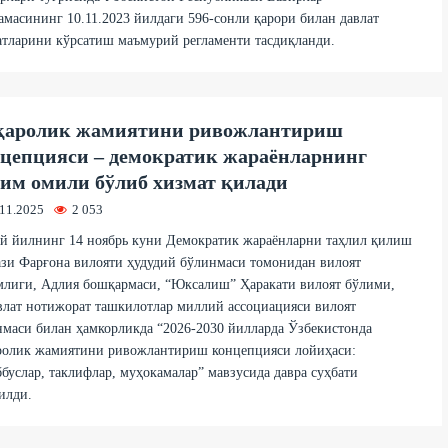
масининг 10.11.2023 йилдаги 596-сонли қарори билан давлат
тларини кўрсатиш маъмурий регламенти тасдиқланди.
аролик жамиятини ривожлантириш
цепцияси – демократик жараёнларнинг
им омили бўлиб хизмат қилади
.11.2025
2 053
й йилнинг 14 ноябрь куни Демократик жараёнларни таҳлил қилиш
зи Фарғона вилояти ҳудудий бўлинмаси томонидан вилоят
млиги, Адлия бошқармаси, “Юксалиш” Ҳаракати вилоят бўлими,
лат нотижорат ташкилотлар миллий ассоциацияси вилоят
маси билан ҳамкорликда “2026-2030 йилларда Ўзбекистонда
ролик жамиятини ривожлантириш концепцияси лойиҳаси:
буслар, таклифлар, муҳокамалар” мавзусида давра суҳбати
илди.