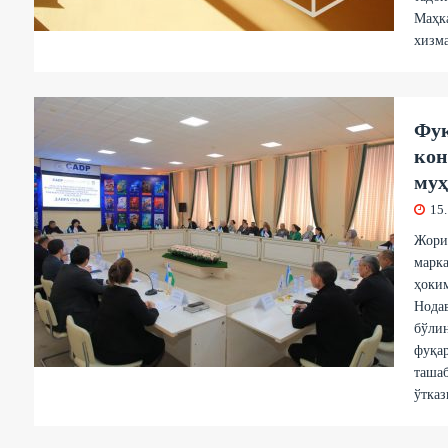
Маҳка
хизма
Фуқ
кон
муҳ
15
Жори
марка
ҳоки
Нодав
бўлин
фуқа
ташаб
ўтказ