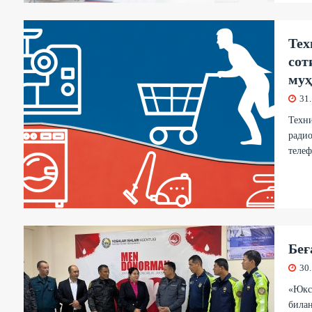
Тех
сот
му
31
Техни
радио
телеф
Беғ
30
«Юкс
билан