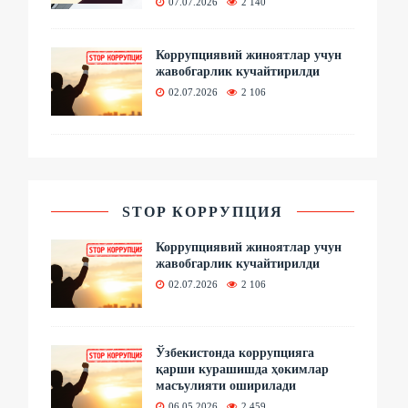
07.07.2026
2 140
Коррупциявий жиноятлар учун
жавобгарлик кучайтирилди
02.07.2026
2 106
STOP КОРРУПЦИЯ
Коррупциявий жиноятлар учун
жавобгарлик кучайтирилди
02.07.2026
2 106
Ўзбекистонда коррупцияга
қарши курашишда ҳокимлар
масъулияти оширилади
06.05.2026
2 459