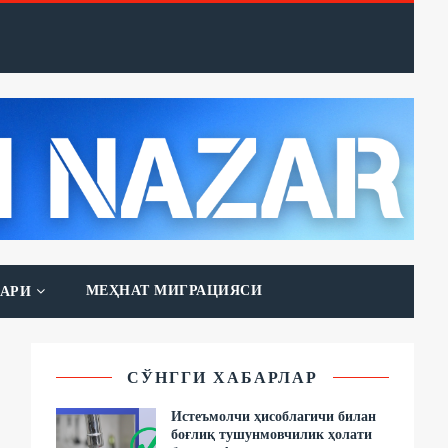
МЕҲНАТ МИГРАЦИЯСИ
АРИ
СЎНГГИ ХАБАРЛАР
Истеъмолчи ҳисоблагичи билан
боғлиқ тушунмовчилик ҳолати