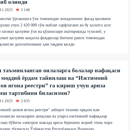
иб олинди
.11.2025
2 146
ъмолчи ўрганишга ўзи томонидан хонадоннинг фасад қисмини
рлаш учун 2 420 000 сўм маблағ сарфлагани ва бу ҳолатга асос
 хизмат қилувчи ўзи ва қўшнилари иштирокида тузилиб, у
омат қилувчи маҳалла фуқаролар йиғини раиси томонидан
қланган далолатномани ҳам тақдим қилди.
 таъминланган оилаларга болалар нафақаси
 моддий ёрдам тайинлаш ва “Ижтимоий
оя ягона реестри” га кириш учун ариза
иш тартибини биласизми?
.11.2025
2 635
моий ҳимоя ягона реестри” ахборот тизими орқали кам
нланган оилаларни аниқлаш ва уларга ижтимоий нафақалар
лаш бўйича электрон шаклда ариза беришни жорий этиш чора-
рлари тўғрисида Ўзбекистон Республикаси Вазирлар