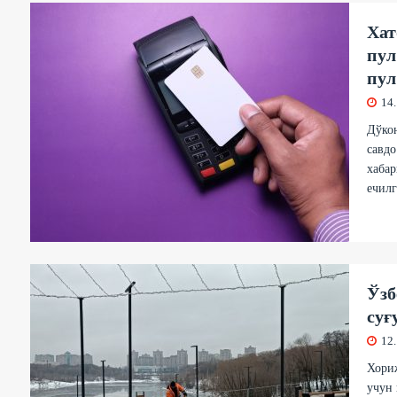
Хат
пул
пул
14
Дўкон
савдо
хабар
ечилг
Ўзб
суғ
12
Хори
учун 