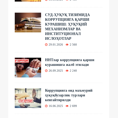
СУД-ҲУҚУҚ ТИЗИМИДА
КОРРУПЦИЯГА ҚАРШИ
КУРАШИШ: ҲУҚУҚИЙ
МЕХАНИЗМЛАР ВА
ИНСТИТУЦИОНАЛ
ИСЛОҲОТЛАР
29.01.2026
2 560
ННТлар коррупцияга қарши
курашишга жалб этилади
26.09.2025
2 240
Коррупцияга оид маъмурий
ҳуқуқбузарлик турлари
кенгайтирилди
16.06.2025
2 699