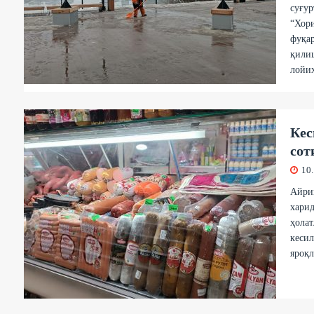
суғур
“Хор
фуқар
қили
лойиҳ
Кес
сот
10
Айрим
харид
ҳолат
кесил
яроқл