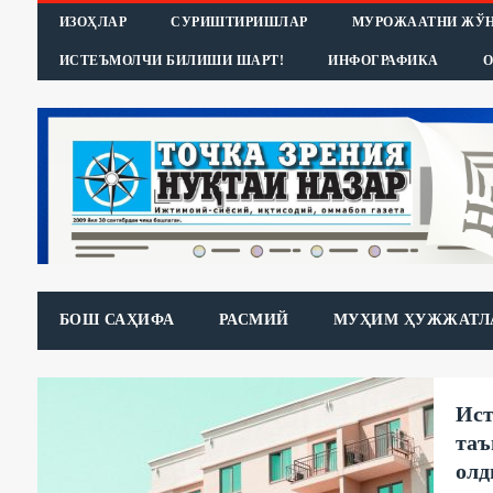
ИЗОҲЛАР
СУРИШТИРИШЛАР
МУРОЖААТНИ ЖЎ
ИСТЕЪМОЛЧИ БИЛИШИ ШАРТ!
ИНФОГРАФИКА
О
БОШ САҲИФА
РАСМИЙ
МУҲИМ ҲУЖЖАТЛ
Ист
таъ
олд