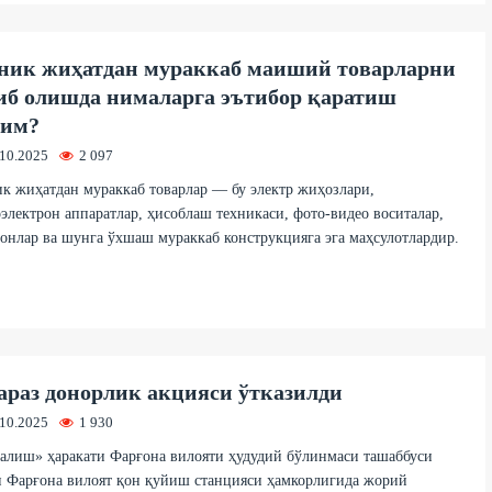
ник жиҳатдан мураккаб маиший товарларни
иб олишда нималарга эътибор қаратиш
ҳим?
.10.2025
2 097
к жиҳатдан мураккаб товарлар — бу электр жиҳозлари,
электрон аппаратлар, ҳисоблаш техникаси, фото-видео воситалар,
онлар ва шунга ўхшаш мураккаб конструкцияга эга маҳсулотлардир.
араз донорлик акцияси ўтказилди
.10.2025
1 930
алиш» ҳаракати Фарғона вилояти ҳудудий бўлинмаси ташаббуси
 Фарғона вилоят қон қуйиш станцияси ҳамкорлигида жорий