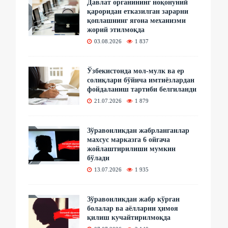
Давлат органининг ноқонуний
қароридан етказилган зарарни
қоплашнинг ягона механизми
жорий этилмоқда
03.08.2026
1 837
Ўзбекистонда мол-мулк ва ер
солиқлари бўйича имтиёзлардан
фойдаланиш тартиби белгиланди
21.07.2026
1 879
Зўравонликдан жабрланганлар
махсус марказга 6 ойгача
жойлаштирилиши мумкин
бўлади
13.07.2026
1 935
Зўравонликдан жабр кўрган
болалар ва аёлларни ҳимоя
қилиш кучайтирилмоқда