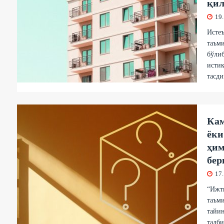
қил
19
Исте
таъми
бўлиб
истиқ
тасди
Кам
ёки
ҳим
бер
17
“Ижти
таъми
тайин
тадби