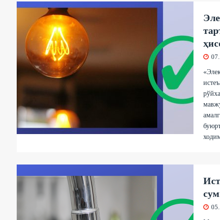
Эле
тар
ҳис
07
«Эле
истеъ
рўйха
мавж
амалг
буюр
ходи
Ист
сум
05