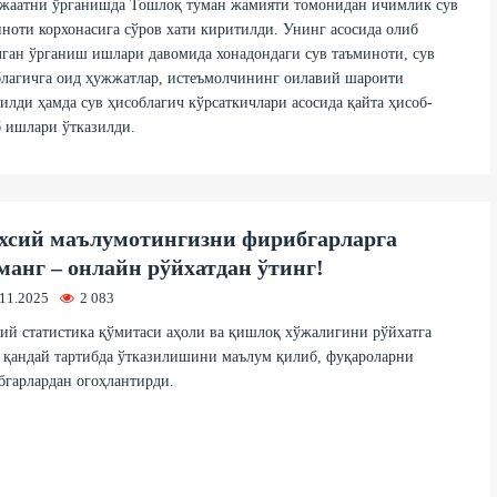
жаатни ўрганишда Тошлоқ туман жамияти томонидан ичимлик сув
ноти корхонасига сўров хати киритилди. Унинг асосида олиб
ган ўрганиш ишлари давомида хонадондаги сув таъминоти, сув
лагичга оид ҳужжатлар, истеъмолчининг оилавий шароити
илди ҳамда сув ҳисоблагич кўрсаткичлари асосида қайта ҳисоб-
 ишлари ўтказилди.
сий маълумотингизни фирибгарларга
манг – онлайн рўйхатдан ўтинг!
.11.2025
2 083
й статистика қўмитаси аҳоли ва қишлоқ хўжалигини рўйхатга
 қандай тартибда ўтказилишини маълум қилиб, фуқароларни
гарлардан огоҳлантирди.