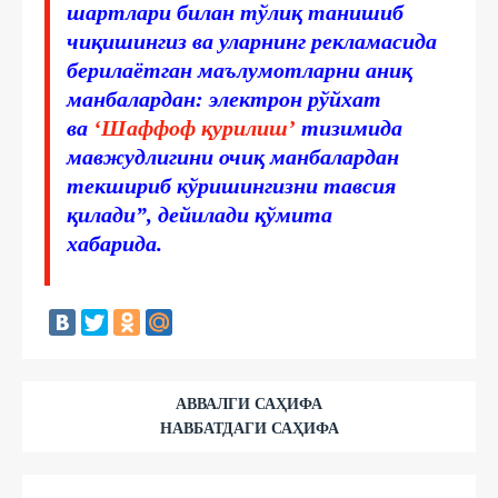
шартлари билан тўлиқ танишиб
чиқишингиз ва уларнинг рекламасида
берилаётган маълумотларни аниқ
манбалардан: электрон рўйхат
ва
‘Шаффоф қурилиш’
тизимида
мавжудлигини очиқ манбалардан
текшириб кўришингизни тавсия
қилади”, дейилади қўмита
хабарида.
АВВАЛГИ САҲИФА
НАВБАТДАГИ САҲИФА