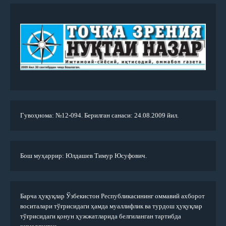
Гувоҳнома: №12-094. Берилган санаси: 24.08.2009 йил.
Бош муҳаррир: Юлдашев Тимур Юсуфович.
Барча ҳуқуқлар Ўзбекистон Республикасининг оммавий ахборот
воситалари тўғрисидаги ҳамда муаллифлик ва турдош ҳуқуқлар
тўғрисидаги қонун ҳужжатларида белгиланган тартибда