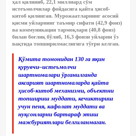
ҳал қилиниб, 22,1 миллиард сўм
истеъмолчилар фойдасига қайта ҳисоб-
китоб қилинган. Мурожаатларнинг асосий
қисми уйларнинг таъмир сифати (42,9 фоиз)
ва коммуникация тармоқлари (40,8 фоиз)
билан боғлиқ бўлиб, 16,3 фоизи уйларни ўз
вақтида топширилмаслигига тўғри келган.
Қўмита томонидан 130 га яқин
қурувчи–истеъмолчи
шартномалари ўрганилганда
аксарият шартномаларда қайта
ҳисоб-китоб механизми, объектни
топшириш муддати, кечиктириш
учун пеня, кафолат муддати ва
нуқсонларни бартараф этиш
мажбуриятлари белгиланмаган.