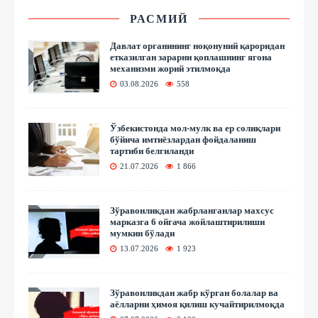
РАСМИЙ
Давлат органининг ноқонуний қароридан
етказилган зарарни қоплашнинг ягона
механизми жорий этилмоқда
03.08.2026
558
Ўзбекистонда мол-мулк ва ер солиқлари
бўйича имтиёзлардан фойдаланиш
тартиби белгиланди
21.07.2026
1 866
Зўравонликдан жабрланганлар махсус
марказга 6 ойгача жойлаштирилиши
мумкин бўлади
13.07.2026
1 923
Зўравонликдан жабр кўрган болалар ва
аёлларни ҳимоя қилиш кучайтирилмоқда