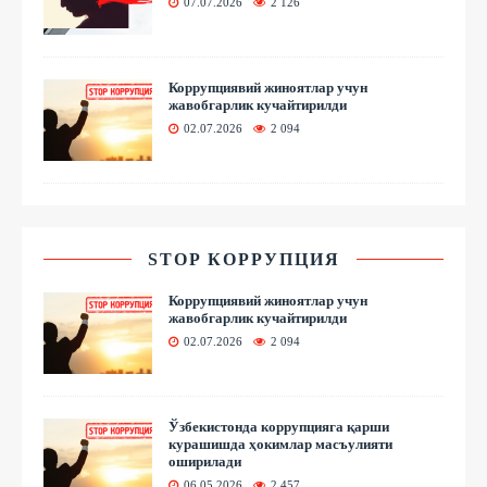
07.07.2026
2 126
Коррупциявий жиноятлар учун
жавобгарлик кучайтирилди
02.07.2026
2 094
STOP КОРРУПЦИЯ
Коррупциявий жиноятлар учун
жавобгарлик кучайтирилди
02.07.2026
2 094
Ўзбекистонда коррупцияга қарши
курашишда ҳокимлар масъулияти
оширилади
06.05.2026
2 457