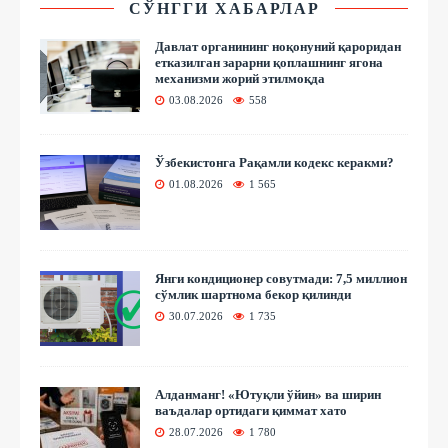
СЎНГГИ ХАБАРЛАР
Давлат органининг ноқонуний қароридан
етказилган зарарни қоплашнинг ягона
механизми жорий этилмоқда
03.08.2026
558
Ўзбекистонга Рақамли кодекс керакми?
01.08.2026
1 565
Янги кондиционер совутмади: 7,5 миллион
сўмлик шартнома бекор қилинди
30.07.2026
1 735
Алданманг! «Ютуқли ўйин» ва ширин
ваъдалар ортидаги қиммат хато
28.07.2026
1 780