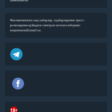
ҳимояланган.
Фаолиятингизга оид хабарлар, тадбирларнинг пресс-
релизларини қуйидаги электрон почтага юборинг:
nuqtainazar@umail.uz.