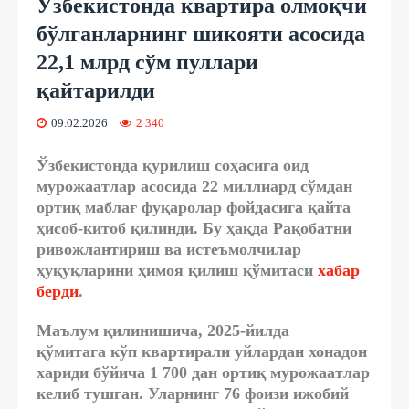
Ўзбекистонда квартира олмоқчи
бўлганларнинг шикояти асосида
22,1 млрд сўм пуллари
қайтарилди
09.02.2026
2 340
Ўзбекистонда қурилиш соҳасига оид
мурожаатлар асосида 22 миллиард сўмдан
ортиқ маблағ фуқаролар фойдасига қайта
ҳисоб-китоб қилинди. Бу ҳақда Рақобатни
ривожлантириш ва истеъмолчилар
ҳуқуқларини ҳимоя қилиш қўмитаси
хабар
берди
.
Маълум қилинишича, 2025-йилда
қўмитага
кўп квартирали уйлардан хонадон
хариди бўйича 1 700 дан ортиқ мурожаатлар
келиб тушган
. Уларнинг 76 фоизи ижобий