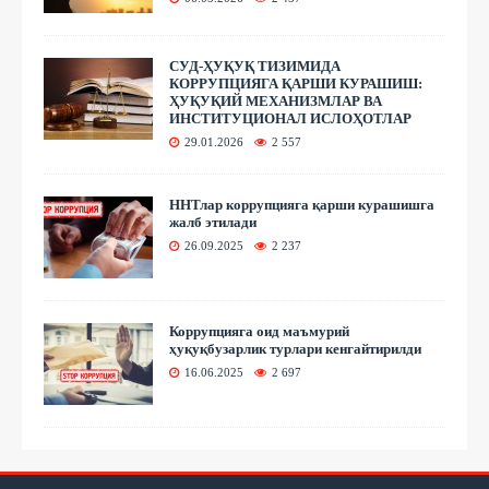
СУД-ҲУҚУҚ ТИЗИМИДА
КОРРУПЦИЯГА ҚАРШИ КУРАШИШ:
ҲУҚУҚИЙ МЕХАНИЗМЛАР ВА
ИНСТИТУЦИОНАЛ ИСЛОҲОТЛАР
29.01.2026
2 557
ННТлар коррупцияга қарши курашишга
жалб этилади
26.09.2025
2 237
Коррупцияга оид маъмурий
ҳуқуқбузарлик турлари кенгайтирилди
16.06.2025
2 697