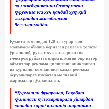
ва мажбуриятини бажармаган
қурувчига эса ҳеч қандай ҳуқуқий
жиҳатдан жавобгарлик
белгиланмайди.
Қўмита томонидан 120 та турар жой
мажмуаси бўйича берилган реклама ҳолати
ўрганилиб, рухсат ҳужжатларисиз ва
электрон рўйхатга киритилмаган бир қатор
объектлар реклама қилингани аниқланган
ва қурилиш компанияси ҳамда реклама
берувчиларга нисбатан молиявий
жарималар қўлланилган.
“Ҳурматли фуқаролар, Рақобат
қўмитаси кўп квартирали уйлардан
хонадон харид қилишда шартнома