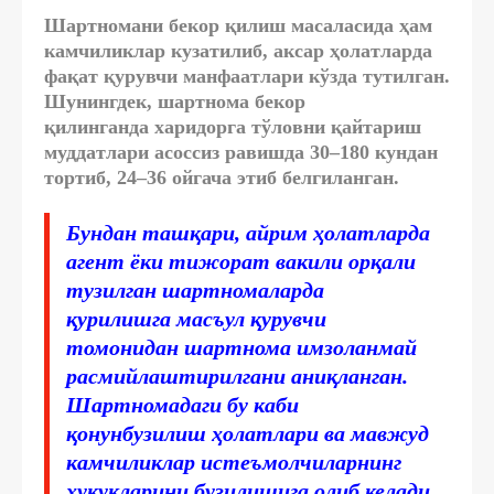
Шартномани бекор қилиш масаласида ҳам
камчиликлар кузатилиб, аксар ҳолатларда
фақат қурувчи манфаатлари кўзда тутилган.
Шунингдек, шартнома бекор
қилинганда
харидорга тўловни қайтариш
муддатлари асоссиз равишда
30–180 кундан
тортиб, 24–
36 ойгача этиб белгиланган
.
Бундан ташқари, айрим ҳолатларда
агент ёки тижорат вакили орқали
тузилган шартномаларда
қурилишга масъул қурувчи
томонидан шартнома имзоланмай
расмийлаштирилгани аниқланган.
Шартномадаги бу каби
қонунбузилиш ҳолатлари ва мавжуд
камчиликлар истеъмолчиларнинг
ҳуқуқларини бузилишига олиб келади