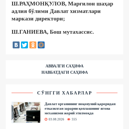
Ш.РАҲМОНҚУЛОВ, Марғилон шаҳар
адлия бўлими Давлат хизматлари
маркази директори;
Ш.ГАНИЕВА, Бош мутахассис.
АВВАЛГИ САҲИФА
НАВБАТДАГИ САҲИФА
СЎНГГИ ХАБАРЛАР
Давлат органининг ноқонуний қароридан
етказилган зарарни қоплашнинг ягона
механизми жорий этилмоқда
03.08.2026
555