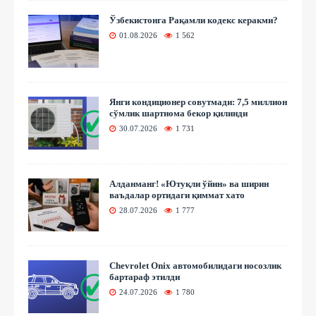
Ўзбекистонга Рақамли кодекс керакми?
01.08.2026
1 562
Янги кондиционер совутмади: 7,5 миллион
сўмлик шартнома бекор қилинди
30.07.2026
1 731
Алданманг! «Ютуқли ўйин» ва ширин
ваъдалар ортидаги қиммат хато
28.07.2026
1 777
Chevrolet Onix автомобилидаги носозлик
бартараф этилди
24.07.2026
1 780