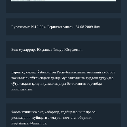
Гувоҳнома: №12-094. Берилган санаси: 24.08.2009 йил.
Бош муҳаррир: Юлдашев Тимур Юсуфович.
Барча ҳуқуқлар Ўзбекистон Республикасининг оммавий ахборот
воситалари тўғрисидаги ҳамда муаллифлик ва турдош ҳуқуқлар
тўғрисидаги қонун ҳужжатларида белгиланган тартибда
ҳимояланган.
Фаолиятингизга оид хабарлар, тадбирларнинг пресс-
релизларини қуйидаги электрон почтага юборинг:
nuqtainazar@umail.uz.