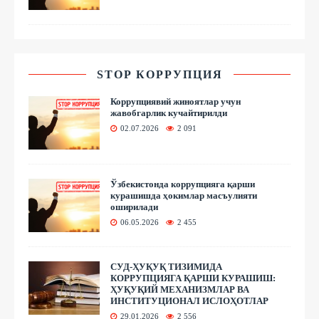
STOP КОРРУПЦИЯ
Коррупциявий жиноятлар учун
жавобгарлик кучайтирилди
02.07.2026
2 091
Ўзбекистонда коррупцияга қарши
курашишда ҳокимлар масъулияти
оширилади
06.05.2026
2 455
СУД-ҲУҚУҚ ТИЗИМИДА
КОРРУПЦИЯГА ҚАРШИ КУРАШИШ:
ҲУҚУҚИЙ МЕХАНИЗМЛАР ВА
ИНСТИТУЦИОНАЛ ИСЛОҲОТЛАР
29.01.2026
2 556