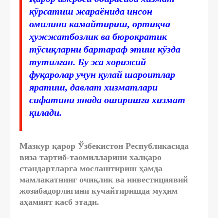
кўрсатиш жараёнида инсон
омилини камайтириш, ортиқча
ҳужжатбозлик ва бюрократик
тўсиқларни бартараф этиш кўзда
тутилган. Бу эса хорижий
фуқаролар учун қулай шароитлар
яратиш, давлат хизматлари
сифатини янада оширишга хизмат
қилади.
Мазкур қарор Ўзбекистон Республикасида
виза тартиб-таомилларини халқаро
стандартларга мослаштириш ҳамда
мамлакатнинг очиқлик ва инвестициявий
жозибадорлигини кучайтиришда муҳим
аҳамият касб этади.