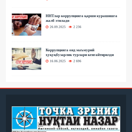
ННТлар коррупцияга қарши курашишга
жалб этилади
26.09.2025
2 236
Коррупцияга оид маъмурий
ҳуқуқбузарлик турлари кенгайтирилди
16.06.2025
2 696