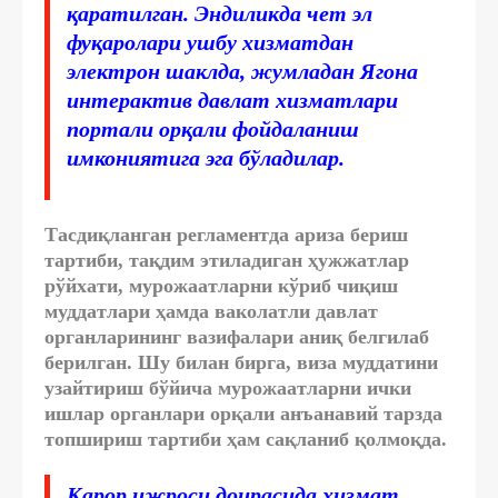
қаратилган. Эндиликда чет эл
фуқаролари ушбу хизматдан
электрон шаклда, жумладан Ягона
интерактив давлат хизматлари
портали орқали фойдаланиш
имкониятига эга бўладилар.
Тасдиқланган регламентда ариза бериш
тартиби, тақдим этиладиган ҳужжатлар
рўйхати, мурожаатларни кўриб чиқиш
муддатлари ҳамда ваколатли давлат
органларининг вазифалари аниқ белгилаб
берилган. Шу билан бирга, виза муддатини
узайтириш бўйича мурожаатларни ички
ишлар органлари орқали анъанавий тарзда
топшириш тартиби ҳам сақланиб қолмоқда.
Қарор ижроси доирасида хизмат