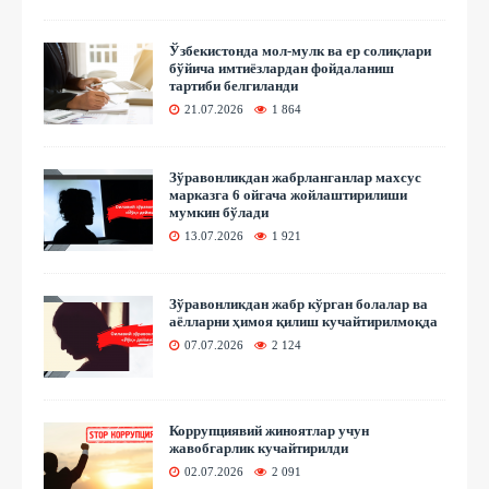
Ўзбекистонда мол-мулк ва ер солиқлари
бўйича имтиёзлардан фойдаланиш
тартиби белгиланди
21.07.2026
1 864
Зўравонликдан жабрланганлар махсус
марказга 6 ойгача жойлаштирилиши
мумкин бўлади
13.07.2026
1 921
Зўравонликдан жабр кўрган болалар ва
аёлларни ҳимоя қилиш кучайтирилмоқда
07.07.2026
2 124
Коррупциявий жиноятлар учун
жавобгарлик кучайтирилди
02.07.2026
2 091