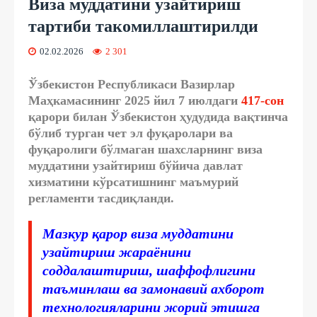
Виза муддатини узайтириш
тартиби такомиллаштирилди
02.02.2026
2 301
Ўзбекистон Республикаси Вазирлар
Маҳкамасининг 2025 йил 7 июлдаги
417-сон
қарори билан Ўзбекистон ҳудудида вақтинча
бўлиб турган чет эл фуқаролари ва
фуқаролиги бўлмаган шахсларнинг виза
муддатини узайтириш бўйича давлат
хизматини кўрсатишнинг маъмурий
регламенти тасдиқланди.
Мазкур қарор виза муддатини
узайтириш жараёнини
соддалаштириш, шаффофлигини
таъминлаш ва замонавий ахборот
технологияларини жорий этишга