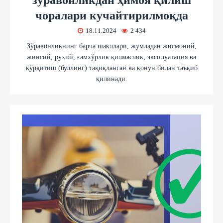
чоралари кучайтирилмоқда
18.11.2024
2 434
Зўравонликнинг барча шакллари, жумладан жисмоний,
жинсий, руҳий, ғамхўрлик қилмаслик, эксплуатация ва
қўрқитиш (буллинг) тақиқланган ва қонун билан таъқиб
қилинади.