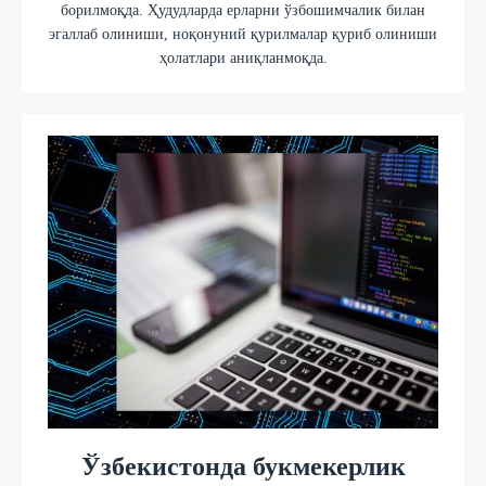
борилмоқда. Ҳудудларда ерларни ўзбошимчалик билан
эгаллаб олиниши, ноқонуний қурилмалар қуриб олиниши
ҳолатлари аниқланмоқда.
Ўзбекистонда букмекерлик