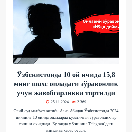
Ўзбекистонда 10 ой ичида 15,8
минг шахс оиладаги зўравонлик
учун жавобгарликка тортилди
25.11.2024
2 369
Олий суд матбуот котиби Азиз Абидов Ўзбекистонда 2024
йилнинг 10 ойида оилаларда кузатилган зўравонликлар
сонини очиқлади. Бу ҳақда у ўзининг Telegram’даги
каналида хабар берди.