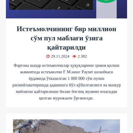
Истеъмолчининг бир миллион
сўм пул маблағи ўзига
қайтарилди
29.11.2024
2 382
Фарғона шаҳар истеъмолчилар ҳуқуқларини ҳимоя қилиш
жамиятида истеъмолчи Ғ.М.нинг Paynet шохобчаси
ёрдамида ўтказилган 1 000 000 сўм пулни
расмийлаштиришда адашишга йўл қўйилганлиги ва мазкур
маблағни қайтарилиши билан боғлиқ муаммо юзасидан
қилган мурожаати ўрганилди.