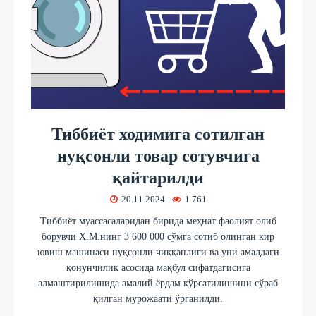
Тиббиёт ходимига сотилган
нуқсонли товар сотувчига
қайтарилди
20.11.2024
1 761
Тиббиёт муассасаларидан бирида меҳнат фаолият олиб
борувчи Х.М.нинг 3 600 000 сўмга сотиб олинган кир
ювиш машинаси нуқсонли чиққанлиги ва уни амалдаги
қонунчилик асосида мақбул сифатдагисига
алмаштирилишида амалий ёрдам кўрсатилишини сўраб
қилган мурожаати ўрганилди.