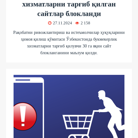
хизматларни тарғиб қилган
сайтлар блокланди
27.11.2024
2 158
Рақобатни ривожлантириш ва истеъмолчилар ҳуқуқларини
ҳимоя қилиш қўмитаси Ўзбекистонда букмекерлик
хизматларни тарғиб қилувчи 30 га яқин сайт
блокланганини маълум қилди.