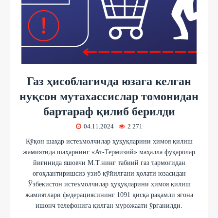
Газ ҳисоблагичда юзага келган
нуқсон мутахассислар томонидан
бартараф қилиб берилди
04.11.2024
2 271
Қўқон шаҳар истеъмолчилар ҳуқуқларини ҳимоя қилиш
жамиятида шаҳарнинг «Ат-Термизий» маҳалла фуқаролар
йиғинида яшовчи М.Т.нинг табиий газ тармоғидан
огоҳлантиришсиз узиб қўйилгани ҳолати юзасидан
Ўзбекистон истеъмолчилар ҳуқуқларини ҳимоя қилиш
жамиятлари федерациясининг 1091 қисқа рақамли ягона
ишонч телефонига қилган мурожаати ўрганилди.