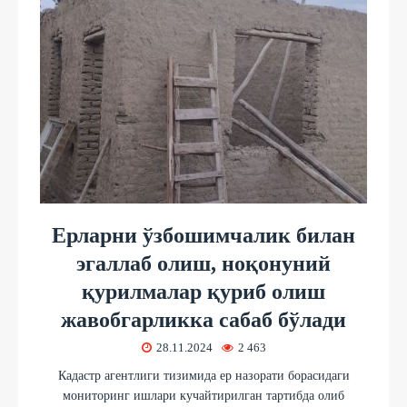
Ерларни ўзбошимчалик билан
эгаллаб олиш, ноқонуний
қурилмалар қуриб олиш
жавобгарликка сабаб бўлади
28.11.2024
2 463
Кадастр агентлиги тизимида ер назорати борасидаги
мониторинг ишлари кучайтирилган тартибда олиб