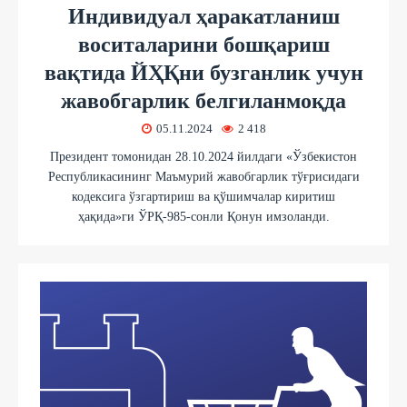
Индивидуал ҳаракатланиш
воситаларини бошқариш
вақтида ЙҲҚни бузганлик учун
жавобгарлик белгиланмоқда
05.11.2024
2 418
Президент томонидан 28.10.2024 йилдаги «Ўзбекистон
Республикасининг Маъмурий жавобгарлик тўғрисидаги
кодексига ўзгартириш ва қўшимчалар киритиш
ҳақида»ги ЎРҚ-985-сонли Қонун имзоланди.