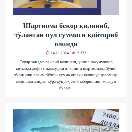
Шартнома бекор қилиниб,
тўланган пул суммаси қайтариб
олинди
14.11.2024
2 327
Товар хонадонга олиб келингач, унинг аккумулятор
қисмида дефект мавжудлиги, камига шартномада бўлиб
тўланиши лозим бўлган сумма оғзаки келишув давомида
келишилганидан кўра кўпроқ ёзиб юборилгани маълум
бўлади.