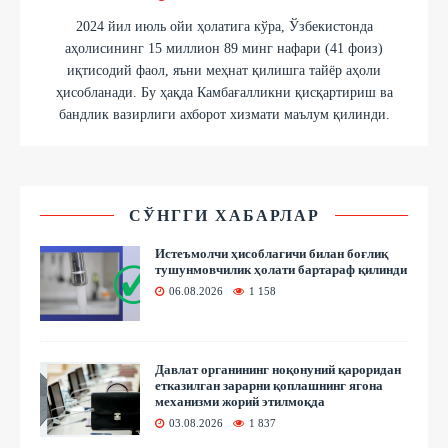
2024 йил июль ойи ҳолатига кўра, Ўзбекистонда
аҳолисининг 15 миллион 89 минг нафари (41 фоиз)
иқтисодий фаол, яъни меҳнат қилишга тайёр аҳоли
ҳисобланади. Бу ҳақда Камбағалликни қисқартириш ва
бандлик вазирлиги ахборот хизмати маълум қилинди.
СЎНГГИ ХАБАРЛАР
Истеъмолчи ҳисоблагичи билан боғлиқ
тушунмовчилик ҳолати бартараф қилинди
06.08.2026
1 158
Давлат органининг ноқонуний қароридан
етказилган зарарни қоплашнинг ягона
механизми жорий этилмоқда
03.08.2026
1 837