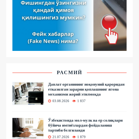
РАСМИЙ
Давлат органининг ноқонуний қароридан
етказилган зарарни қоплашнинг ягона
механизми жорий этилмоқда
03.08.2026
1 837
Ўзбекистонда мол-мулк ва ер солиқлари
бўйича имтиёзлардан фойдаланиш
тартиби белгиланди
21.07.2026
1 879