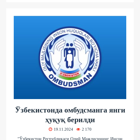
Ўзбекистонда омбудсманга янги
ҳуқуқ берилди
19.11.2024
2 170
“Ўзбекистон Республикаси Олий Мажлисининг Инсон