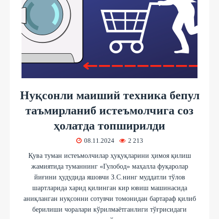
Нуқсонли маиший техника бепул
таъмирланиб истеъмолчига соз
ҳолатда топширилди
08.11.2024
2 213
Қува туман истеъмолчилар ҳуқуқларини ҳимоя қилиш
жамиятида туманнинг «Гулобод» маҳалла фуқаролар
йиғини ҳудудида яшовчи З.С.нинг муддатли тўлов
шартларида харид қилинган кир ювиш машинасида
аниқланган нуқсонни сотувчи томонидан бартараф қилиб
берилиши чоралари кўрилмаётганлиги тўғрисидаги