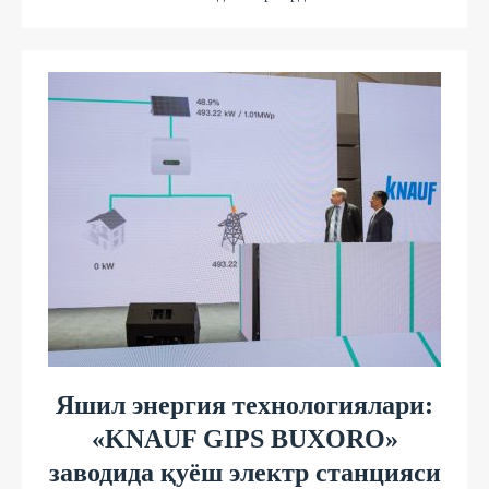
Яшил энергия технологиялари:
«KNAUF GIPS BUXORO»
заводида қуёш электр станцияси