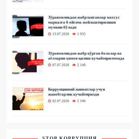
Зўравонликдан жабрланганлар махсус
марказга 6 ойгача жойлаштирилиши
мумкин бўлади
13.07.2026
1 935
Зўравонликдан жабр кўрган болалар ва
аёлларни ҳимоя қилиш кучайтирилмоқда
07.07.2026
2 140
Коррупциявий жиноятлар учун
жавобгарлик кучайтирилди
02.07.2026
2 106
STOP КОРРУПЦИЯ