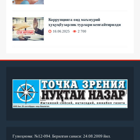
Коррупцияга оид маъмурий
ҳуқуқбузарлик турлари кенгайтирилди
16.06.2025
2 700
Гувоҳнома: №12-094. Берилган санаси: 24.08.2009 йил.