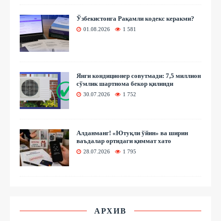
Ўзбекистонга Рақамли кодекс керакми?
01.08.2026
1 581
Янги кондиционер совутмади: 7,5 миллион
сўмлик шартнома бекор қилинди
30.07.2026
1 752
Алданманг! «Ютуқли ўйин» ва ширин
ваъдалар ортидаги қиммат хато
28.07.2026
1 795
АРХИВ