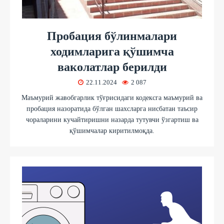
Пробация бўлинмалари
ходимларига қўшимча
ваколатлар берилди
22.11.2024
2 087
Маъмурий жавобгарлик тўғрисидаги кодексга маъмурий ва
пробация назоратида бўлган шахсларга нисбатан таъсир
чораларини кучайтиришни назарда тутувчи ўзгартиш ва
қўшимчалар киритилмоқда.