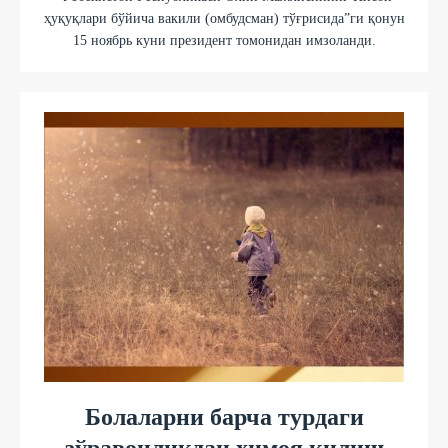
ҳуқуқлари бўйича вакили (омбудсман) тўғрисида”ги қонун
15 ноябрь куни президент томонидан имзоланди.
Болаларни барча турдаги
зўравонликдан ҳимоя қилиш