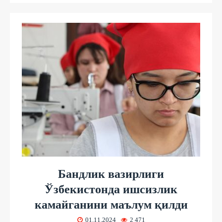
Бандлик вазирлиги
Ўзбекистонда ишсизлик
камайганини маълум қилди
01.11.2024
2 471