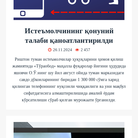
Истеъмолчининг қонуний
талаби қаноатлантирилди
26.11.2024
2 457
Риштон туман истеъмолчилар ҳуқуқларини ҳимоя қилиш
жамиятида «Тўраобод» маҳалла фуқаролар йиғини ҳудудида
яшовчи О.Ў.нинг шу йил август ойида туман марказидаги
савдо дўконларининг биридан 1 300 000 сўмга харид
қилинган телефоннинг нуқсонли чиққанлиги ва уни мақбул
сифатдагисига алмаштирилишида амалий ёрдам
кўрсатилиши сўраб қилган мурожаати ўрганилди.