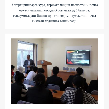
Ўзгартиришларга кўра, хорижга чиқиш паспортини почта
орқали етказиш ҳақида сўров мавжуд бўлганда,
маълумотларни йиғиш пункти ходими ҳужжатни почта
хизмати ходимига топширади.