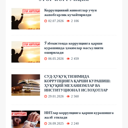
Коррупциявий жиноятлар учун
жавобгарлик кучайтирилди
02.07.2026
2 106
Ўзбекистонда коррупцияга қарши
курашишда ҳокимлар масъулияти
оширилади
06.05.2026
2 459
СУД-ҲУҚУҚ ТИЗИМИДА
КОРРУПЦИЯГА ҚАРШИ КУРАШИШ:
ҲУҚУҚИЙ МЕХАНИЗМЛАР ВА
ИНСТИТУЦИОНАЛ ИСЛОҲОТЛАР
29.01.2026
2 560
ННТлар коррупцияга қарши курашишга
жалб этилади
26.09.2025
2 240