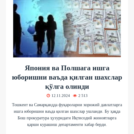
Япония ва Полшага ишга
юборишни ваъда қилган шахслар
қўлга олинди
12.11.2024
2 513
Тошкент ва Самарқандда фуқароларни хорижий давлатларга
ишга юборишни ваъда қилган шахслар ушланди. Бу ҳақда
Бош прокуратура ҳузуридаги Иқтисодий жиноятларга
қарши курашиш департаменти хабар берди.