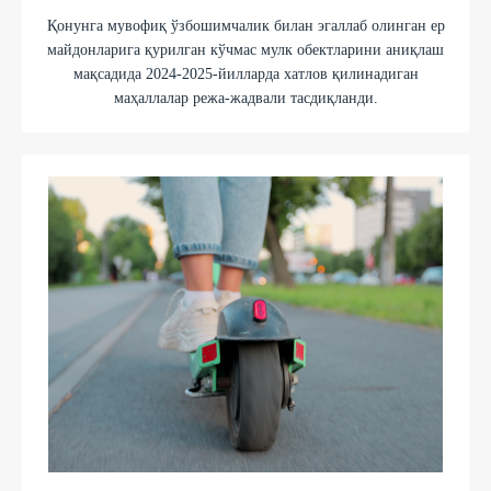
Қонунга мувофиқ ўзбошимчалик билан эгаллаб олинган ер
майдонларига қурилган кўчмас мулк обектларини аниқлаш
мақсадида 2024-2025-йилларда хатлов қилинадиган
маҳаллалар режа-жадвали тасдиқланди.