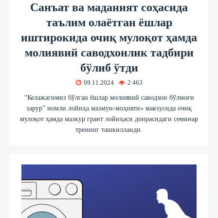
Санъат ва маданият соҳасида
таълим олаётган ёшлар
иштирокида очиқ мулоқот ҳамда
молиявий саводхонлик тадбири
бўлиб ўтди
09.11.2024
2 463
“Келажагимиз бўлган ёшлар молиявий саводхон бўлмоғи
зарур” номли лойиҳа мазмун-моҳияти» мавзусида очиқ
мулоқот ҳамда мазкур грант лойиҳаси доирасидаги семинар
тренинг ташкилланди.