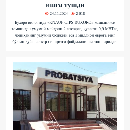
ишга тушди
24.11.2024
2 618
Бухоро вилоятида «KNAUF GIPS BUXORO» компанияси
томонидан умумий майдони 2 гектарга, қуввати 0,9 МВТга,
лойиҳанинг умумий бюджети эса 1 миллион еврога тенг
бўлган қуёш электр станцияси фойдаланишга топширилди.