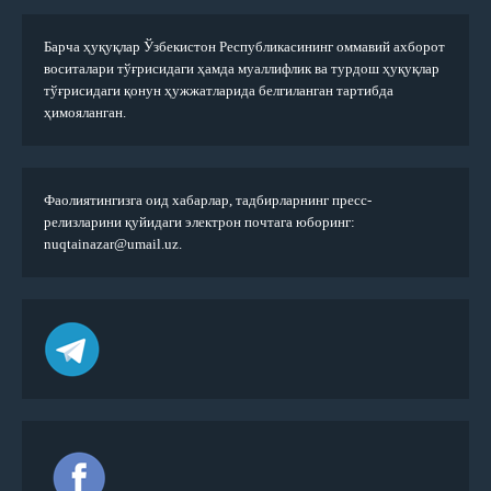
Барча ҳуқуқлар Ўзбекистон Республикасининг оммавий ахборот
воситалари тўғрисидаги ҳамда муаллифлик ва турдош ҳуқуқлар
тўғрисидаги қонун ҳужжатларида белгиланган тартибда
ҳимояланган.
Фаолиятингизга оид хабарлар, тадбирларнинг пресс-
релизларини қуйидаги электрон почтага юборинг:
nuqtainazar@umail.uz.