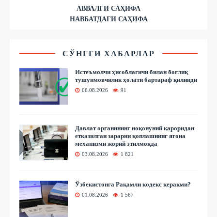
АВВАЛГИ САҲИФА
НАВБАТДАГИ САҲИФА
СЎНГГИ ХАБАРЛАР
Истеъмолчи ҳисоблагичи билан боғлиқ
тушунмовчилик ҳолати бартараф қилинди
06.08.2026
91
Давлат органининг ноқонуний қароридан
етказилган зарарни қоплашнинг ягона
механизми жорий этилмоқда
03.08.2026
1 821
Ўзбекистонга Рақамли кодекс керакми?
01.08.2026
1 567