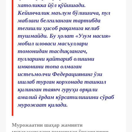
хатоликка йўл қўйишади.
Кейинчалик маълум бўлишича, пул
маблағи белгиланган тартибда
тегишли ҳисоб рақамига келиб
тушмайди. Бу ҳолат «Узум насия»
мобил иловаси масъуллари
томонидан тасдиқлангач,
пулларини қайтариб олишни
имконини топа олмаган
истеъмолчи Федерациянинг ўзи
ишлаб турган корхонада ташкил
қилинган таянч гуруҳи орқали
амалий ёрдам кўрсатилишини сўраб
мурожаат қилади.
Мурожаатни шаҳар жамияти
мутахассислари томонидан ўрганилиши