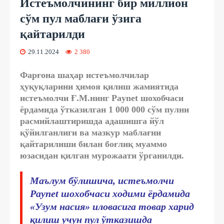
Истеъмолчининг бир миллион
сўм пул маблағи ўзига
қайтарилди
29.11.2024
2 380
Фарғона шаҳар истеъмолчилар
ҳуқуқларини ҳимоя қилиш жамиятида
истеъмолчи Ғ.М.нинг Paynet шохобчаси
ёрдамида ўтказилган 1 000 000 сўм пулни
расмийлаштиришда адашишга йўл
қўйилганлиги ва мазкур маблағни
қайтарилиши билан боғлиқ муаммо
юзасидан қилган мурожаати ўрганилди.
Маълум бўлишича, истеъмолчи
Paynet шохобчаси ходими ёрдамида
«Узум насия» иловасига товар харид
қилиш учун пул ўтказишда