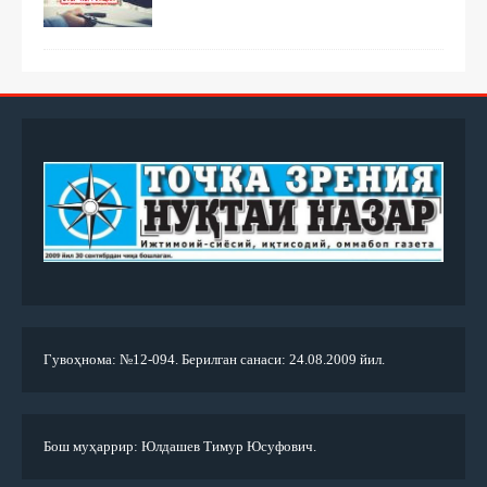
Гувоҳнома: №12-094. Берилган санаси: 24.08.2009 йил.
Бош муҳаррир: Юлдашев Тимур Юсуфович.