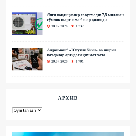
Янги кондиционер совутмади: 7,5 миллион
сўмлик шартнома бекор қилинди
30.07.2026
1 737
Алданманг! «Ютуқли ўйин» ва ширин
ваъдалар ортидаги қиммат хато
28.07.2026
1 781
АРХИВ