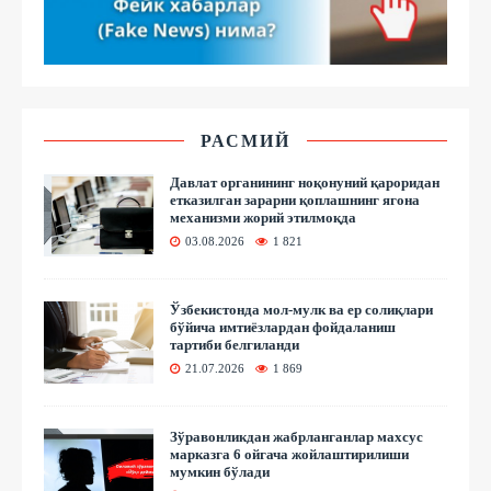
РАСМИЙ
Давлат органининг ноқонуний қароридан
етказилган зарарни қоплашнинг ягона
механизми жорий этилмоқда
03.08.2026
1 821
Ўзбекистонда мол-мулк ва ер солиқлари
бўйича имтиёзлардан фойдаланиш
тартиби белгиланди
21.07.2026
1 869
Зўравонликдан жабрланганлар махсус
марказга 6 ойгача жойлаштирилиши
мумкин бўлади