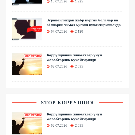
13.07.2026
1 925
Зўравонликдан жабр кўрган болалар ва
аёлларни ҳимоя қилиш кучайтирилмоқда
07.07.2026
2 128
Коррупциявий жиноятлар учун
жавобгарлик кучайтирилди
02.07.2026
2 095
STOP КОРРУПЦИЯ
Коррупциявий жиноятлар учун
жавобгарлик кучайтирилди
02.07.2026
2 095