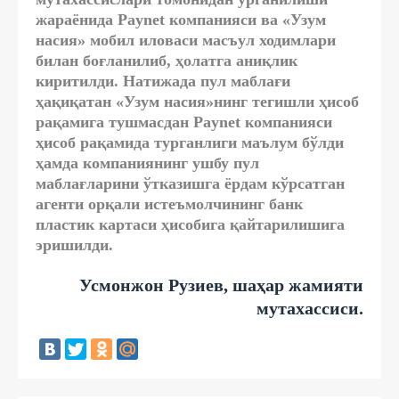
жараёнида Paynet компанияси ва «Узум
насия» мобил иловаси масъул ходимлари
билан боғланилиб, ҳолатга аниқлик
киритилди. Натижада пул маблағи
ҳақиқатан «Узум насия»нинг тегишли ҳисоб
рақамига тушмасдан Paynet компанияси
ҳисоб рақамида турганлиги маълум бўлди
ҳамда компаниянинг ушбу пул
маблағларини ўтказишга ёрдам кўрсатган
агенти орқали истеъмолчининг банк
пластик картаси ҳисобига қайтарилишига
эришилди.
Усмонжон Рузиев, шаҳар жамияти
мутахассиси.