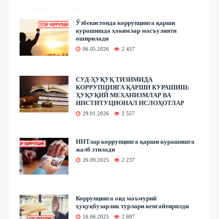
Ўзбекистонда коррупцияга қарши
курашишда ҳокимлар масъулияти
оширилади
06.05.2026
2 457
СУД-ҲУҚУҚ ТИЗИМИДА
КОРРУПЦИЯГА ҚАРШИ КУРАШИШ:
ҲУҚУҚИЙ МЕХАНИЗМЛАР ВА
ИНСТИТУЦИОНАЛ ИСЛОҲОТЛАР
29.01.2026
2 557
ННТлар коррупцияга қарши курашишга
жалб этилади
26.09.2025
2 237
Коррупцияга оид маъмурий
ҳуқуқбузарлик турлари кенгайтирилди
16.06.2025
2 697