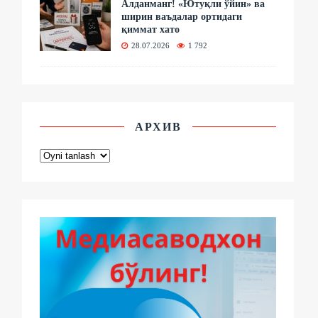
Алданманг! «Ютуқли ўйин» ва
ширин ваъдалар ортидаги
қиммат хато
28.07.2026
1 792
АРХИВ