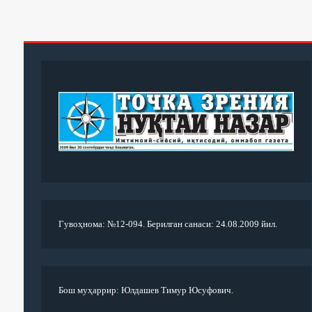
Гувоҳнома: №12-094. Берилган санаси: 24.08.2009 йил.
Бош муҳаррир: Юлдашев Тимур Юсуфович.