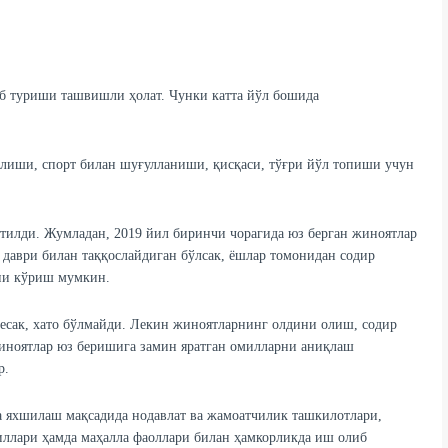
аб туриши ташвишли ҳолат. Чунки катта йўл бошида
лиши, спорт билан шуғулланиши, қисқаси, тўғри йўл топиши учун
тилди. Жумладан, 2019 йил биринчи чорагида юз берган жиноятлар
 даври билан таққослайдиган бўлсак, ёшлар томонидан содир
ини кўриш мумкин.
есак, хато бўлмайди. Лекин жиноятларнинг олдини олиш, содир
иноятлар юз беришига замин яратган омилларни аниқлаш
р.
 яхшилаш мақсадида нодавлат ва жамоатчилик ташкилотлари,
иллари ҳамда маҳалла фаоллари билан ҳамкорликда иш олиб