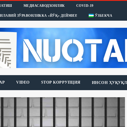
НАТИШ
МЕДИАСАВОДХОНЛИК
COVID-19
ИЛАВИЙ ЗЎРАВОНЛИККА «ЙЎҚ» ДЕЙМИЗ!
ЎЗБЕКЧА
АР
VIDEO
STOP КОРРУПЦИЯ
ИНСОН ҲУҚУҚЛ