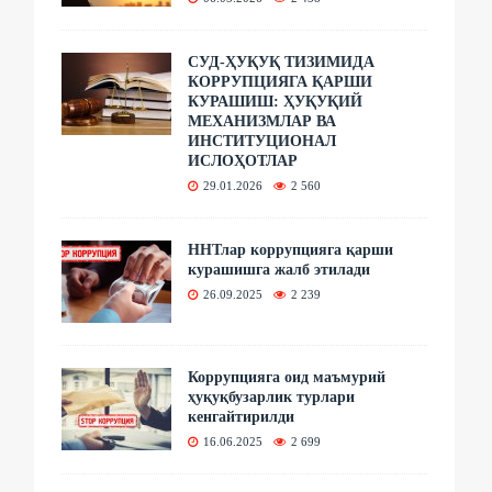
СУД-ҲУҚУҚ ТИЗИМИДА
КОРРУПЦИЯГА ҚАРШИ
КУРАШИШ: ҲУҚУҚИЙ
МЕХАНИЗМЛАР ВА
ИНСТИТУЦИОНАЛ
ИСЛОҲОТЛАР
29.01.2026
2 560
ННТлар коррупцияга қарши
курашишга жалб этилади
26.09.2025
2 239
Коррупцияга оид маъмурий
ҳуқуқбузарлик турлари
кенгайтирилди
16.06.2025
2 699