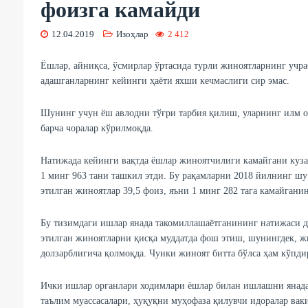
фоизга камайди
12.04.2019
Изоҳлар
2 412
Ёшлар, айниқса, ўсмирлар ўртасида турли жиноятларнинг учр
адашганларнинг кейинги ҳаёти яхши кечмаслиги сир эмас.
Шунинг учун ёш авлодни тўғри тарбия қилиш, уларнинг илм о
барча чоралар кўрилмоқда.
Натижада кейинги вақтда ёшлар жиноятчилиги камайгани куза
1 минг 963 тани ташкил этди. Бу рақамларни 2018 йилнинг шу
этилган жиноятлар 39,5 фоиз, яъни 1 минг 282 тага камайган
Бу тизимдаги ишлар янада такомиллашаётганининг натижаси д
этилган жиноятларни қисқа муддатда фош этиш, шунингдек, ж
долзарблигича қолмоқда. Чунки жиноят битта бўлса ҳам кўпди
Ички ишлар органлари ходимлари ёшлар билан ишлашни янада
таълим муассасалари, ҳуқуқни муҳофаза қилувчи идоралар вак