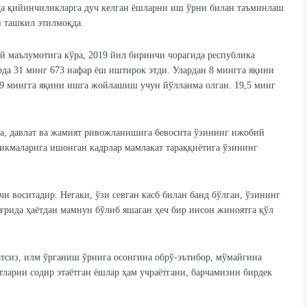
а қийинчиликларга дуч келган ёшларни иш ўрни билан таъминлаш
и ташкил этилмоқда.
й маълумотига кўра, 2019 йил биринчи чорагида республика
да 31 минг 673 нафар ёш иштирок этди. Улардан 8 мингга яқини
9 мингга яқини ишга жойлашиш учун йўлланма олган. 19,5 минг
а, давлат ва жамият ривожланишига бевосита ўзининг ижобий
никмаларига ишонган кадрлар мамлакат тараққиётига ўзининг
 воситадир. Негаки, ўзи севган касб билан банд бўлган, ўзининг
ғрида ҳаётдан мамнун бўлиб яшаган ҳеч бир инсон жиноятга қўл
тсиз, илм ўрганиш ўрнига осонгина обрў-эътибор, мўмайгина
тларни содир этаётган ёшлар ҳам учраётгани, барчамизни бирдек