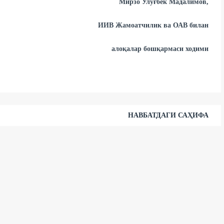
Мирзо Улуғбек Мадалимов,
ИИВ Жамоатчилик ва ОАВ билан
алоқалар бошқармаси ходими
НАВБАТДАГИ САҲИФА