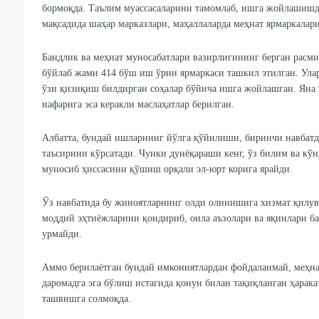
бормоқда. Таълим муассасаларини тамомлаб, ишга жойлашишд
мақсадида шаҳар марказлари, маҳаллаларда меҳнат ярмаркалар
Бандлик ва меҳнат муносабатлари вазирлигининг берган расми
бўйлаб жами 414 бўш иш ўрни ярмаркаси ташкил этилган. Улар
ўзи қизиқиш билдирган соҳалар бўйича ишга жойлашган. Яна 
нафарига эса керакли маслаҳатлар берилган.
Албатта, бундай ишларнинг йўлга қўйилиши, биринчи навбатд
таъсирини кўрсатади. Чунки дунёқараши кенг, ўз билим ва кў
муносиб ҳиссасини қўшиш орқали эл-юрт корига ярайди.
Ўз навбатида бу жиноятларнинг олди олинишига хизмат қилувчи
моддий эҳтиёжларини қондириб, оила аъзолари ва яқинлари ба
урмайди.
Аммо берилаётган бундай имкониятлардан фойдаланмай, меҳна
даромадга эга бўлиш истагида қонун билан тақиқланган ҳарака
ташвишга солмоқда.