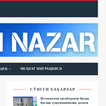
МЕҲНАТ МИГРАЦИЯСИ
АРИ
СЎНГГИ ХАБАРЛАР
Истеъмолчи ҳисоблагичи билан
боғлиқ тушунмовчилик ҳолати