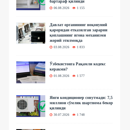
бартараф қилинди
06.08.2026
1 155
Давлат органининг ноқонуний
қароридан етказилган зарарни
қоплашнинг ягона механизми
жорий этилмоқда
03.08.2026
1 833
Ўзбекистонга Рақамли кодекс
керакми?
01.08.2026
1 577
Янги кондиционер совутмади: 7,5
миллион сўмлик шартнома бекор
қилинди
30.07.2026
1 748