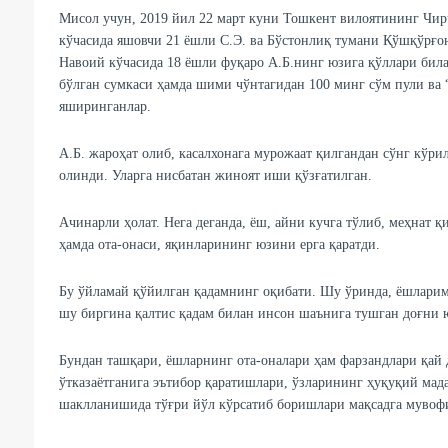
Мисол учун, 2019 йил 22 март куни Тошкент вилоятининг Чирч
кўчасида яшовчи 21 ёшли С.Э. ва Бўстонлиқ тумани Қўшқўрғ
Навоий кўчасида 18 ёшли фуқаро А.Б.нинг юзига қўллари била
бўлган сумкаси ҳамда шими чўнтагидан 100 минг сўм пули ва
яширинганлар.
А.Б. жароҳат олиб, касалхонага мурожаат қилгандан сўнг кўри
олинди. Уларга нисбатан жиноят иши қўзғатилган.
Ачинарли ҳолат. Нега деганда, ёш, айни кучга тўлиб, меҳнат қ
ҳамда ота-онаси, яқинларининг юзини ерга қаратди.
Бу ўйламай қўйилган қадамнинг оқибати. Шу ўринда, ёшларими
шу биргина қалтис қадам билан инсон шаънига тушган доғни
Бундан ташқари, ёшларнинг ота-оналари ҳам фарзандлари қай 
ўтказаётганига эътибор қаратишлари, ўзларининг ҳуқуқий ма
шаклланишида тўғри йўл кўрсатиб боришлари мақсадга мувоф