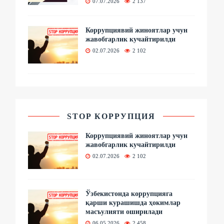
07.07.2026
2 137
Коррупциявий жиноятлар учун
жавобгарлик кучайтирилди
02.07.2026
2 102
STOP КОРРУПЦИЯ
Коррупциявий жиноятлар учун
жавобгарлик кучайтирилди
02.07.2026
2 102
Ўзбекистонда коррупцияга
қарши курашишда ҳокимлар
масъулияти оширилади
06.05.2026
2 458