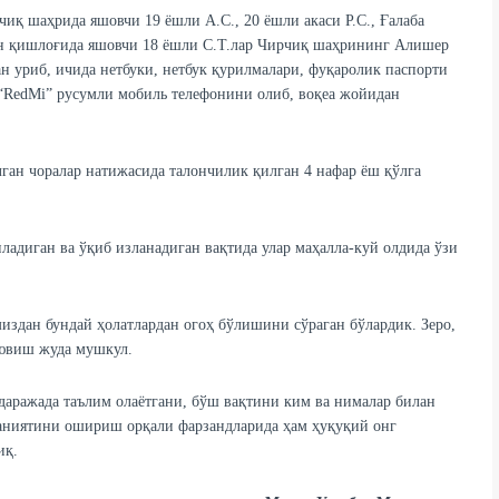
иқ шаҳрида яшовчи 19 ёшли А.С., 20 ёшли акаси Р.С., Ғалаба
он қишлоғида яшовчи 18 ёшли С.Т.лар Чирчиқ шаҳрининг Алишер
н уриб, ичида нетбуки, нетбук қурилмалари, фуқаролик паспорти
 “RedMi” русумли мобиль телефонини олиб, воқеа жойидан
лган чоралар натижасида талончилик қилган 4 нафар ёш қўлга
иладиган ва ўқиб изланадиган вақтида улар маҳалла-куй олдида ўзи
здан бундай ҳолатлардан огоҳ бўлишини сўраган бўлардик. Зеро,
 ювиш жуда мушкул.
даражада таълим олаётгани, бўш вақтини ким ва нималар билан
даниятини ошириш орқали фарзандларида ҳам ҳуқуқий онг
иқ.