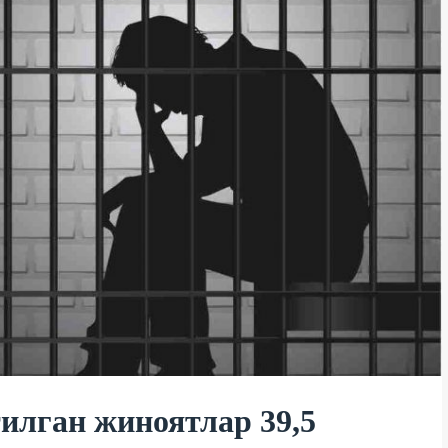
илган жиноятлар 39,5