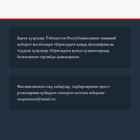
Барча ҳуқуқлар Ўзбекистон Республикасининг оммавий
ахборот воситалари тўғрисидаги ҳамда муаллифлик ва
турдош ҳуқуқлар тўғрисидаги қонун ҳужжатларида
белгиланган тартибда ҳимояланган.
Фаолиятингизга оид хабарлар, тадбирларнинг пресс-
релизларини қуйидаги электрон почтага юборинг:
nuqtainazar@umail.uz.