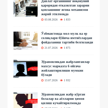
Давлат органининг ноқонуний
қароридан етказилган зарарни
қоплашнинг ягона механизми
жорий этилмоқда
03.08.2026
1 833
Ўзбекистонда мол-мулк ва ер
солиқлари бўйича имтиёзлардан
фойдаланиш тартиби белгиланди
21.07.2026
1 875
Зўравонликдан жабрланганлар
махсус марказга 6 ойгача
жойлаштирилиши мумкин
бўлади
13.07.2026
1 932
Зўравонликдан жабр кўрган
болалар ва аёлларни ҳимоя
қилиш кучайтирилмоқда