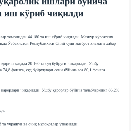
фуқаролик ишлари бўйича
та иш кўриб чиқилди
лар томонидан 44 180 та иш кўриб чиқилди. Мазкур кўрсаткич
ақда Ўзбекистон Республикаси Олий суди матбуот хизмати хабар
ндириш ҳақида 20 160 та суд буйруғи чиқарилди. Ушбу
 74,8 фоизга, суд буйруқлари сони бўйича эса 80,1 фоизга
 қарорлари чиқарилди. Ушбу қарорлар бўйича талабларнинг 86,2%
ди.
 та учрашув ва очиқ мулоқотлар ўтказилди.