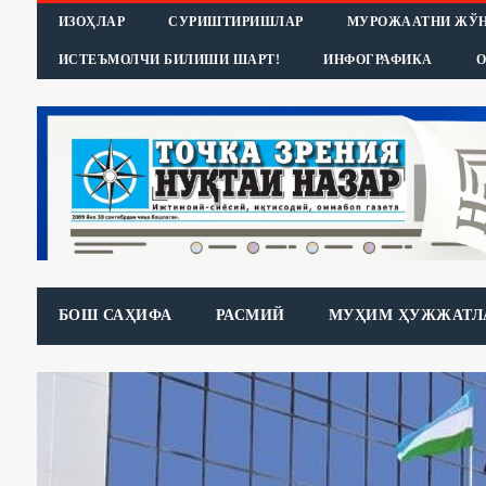
ИЗОҲЛАР
СУРИШТИРИШЛАР
МУРОЖААТНИ ЖЎ
ИСТЕЪМОЛЧИ БИЛИШИ ШАРТ!
ИНФОГРАФИКА
О
БОШ САҲИФА
РАСМИЙ
МУҲИМ ҲУЖЖАТЛ