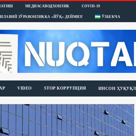
НАТИШ
МЕДИАСАВОДХОНЛИК
COVID-19
ИЛАВИЙ ЗЎРАВОНЛИККА «ЙЎҚ» ДЕЙМИЗ!
ЎЗБЕКЧА
АР
VIDEO
STOP КОРРУПЦИЯ
ИНСОН ҲУҚУҚЛ