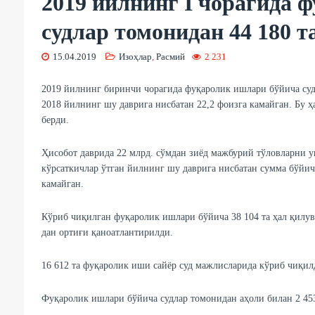
2019 йилнинг I чорагида 
судлар томонидан 44 180 
15.04.2019
Изоҳлар
,
Расмий
2 231
2019 йилнинг биринчи чорагида фуқаролик ишлари бўйича суд
2018 йилнинг шу даврига нисбатан 22,2 фоизга камайган. Бу ҳ
берди.
Ҳисобот даврида 22 млрд. сўмдан зиёд мажбурий тўловларни у
кўрсаткичлар ўтган йилнинг шу даврига нисбатан сумма бўйича
камайган.
Кўриб чиқилган фуқаролик ишлари бўйича 38 104 та ҳал қилув
дан ортиғи қаноатлантирилди.
16 612 та фуқаролик иши сайёр суд мажлисларида кўриб чиқил
Фуқаролик ишлари бўйича судлар томонидан аҳоли билан 2 453