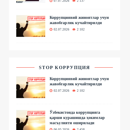
07.07.2026
2 137
Коррупциявий жиноятлар учун
жавобгарлик кучайтирилди
02.07.2026
2 102
STOP КОРРУПЦИЯ
Коррупциявий жиноятлар учун
жавобгарлик кучайтирилди
02.07.2026
2 102
Ўзбекистонда коррупцияга
қарши курашишда ҳокимлар
масъулияти оширилади
06.05.2026
2 458