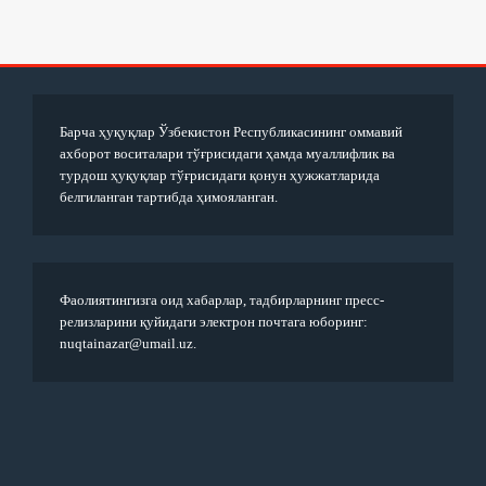
Барча ҳуқуқлар Ўзбекистон Республикасининг оммавий
ахборот воситалари тўғрисидаги ҳамда муаллифлик ва
турдош ҳуқуқлар тўғрисидаги қонун ҳужжатларида
белгиланган тартибда ҳимояланган.
Фаолиятингизга оид хабарлар, тадбирларнинг пресс-
релизларини қуйидаги электрон почтага юборинг:
nuqtainazar@umail.uz.