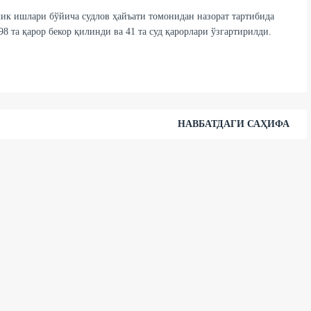
ик ишлари бўйича судлов ҳайъати томонидан назорат тартибида
8 та қарор бекор қилинди ва 41 та суд қарорлари ўзгартирилди.
НАВБАТДАГИ САҲИФА