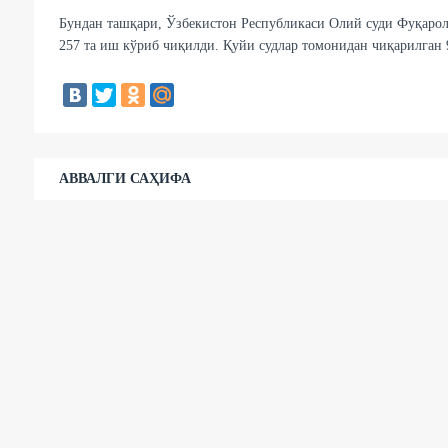
Бундан ташқари, Ўзбекистон Республикаси Олий суди Фуқарол
257 та иш кўриб чиқилди. Қуйи судлар томонидан чиқарилган 9
АВВАЛГИ САҲИФА