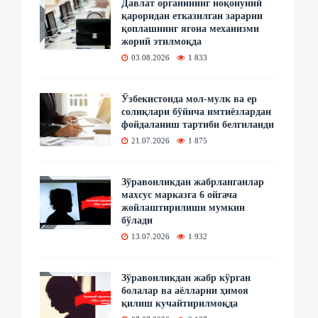
Давлат органининг ноқонуний
қароридан етказилган зарарни
қоплашнинг ягона механизми
жорий этилмоқда
03.08.2026
1 833
Ўзбекистонда мол-мулк ва ер
солиқлари бўйича имтиёзлардан
фойдаланиш тартиби белгиланди
21.07.2026
1 875
Зўравонликдан жабрланганлар
махсус марказга 6 ойгача
жойлаштирилиши мумкин
бўлади
13.07.2026
1 932
Зўравонликдан жабр кўрган
болалар ва аёлларни ҳимоя
қилиш кучайтирилмоқда