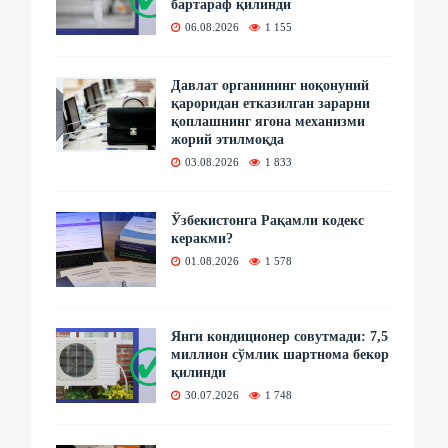
бартараф қилинди
06.08.2026
1 155
Давлат органининг ноқонуний
қароридан етказилган зарарни
қоплашнинг ягона механизми
жорий этилмоқда
03.08.2026
1 833
Ўзбекистонга Рақамли кодекс
керакми?
01.08.2026
1 578
Янги кондиционер совутмади: 7,5
миллион сўмлик шартнома бекор
қилинди
30.07.2026
1 748