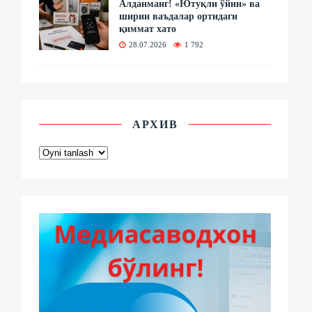
Алданманг! «Ютуқли ўйин» ва
ширин ваъдалар ортидаги
қиммат хато
28.07.2026
1 792
АРХИВ