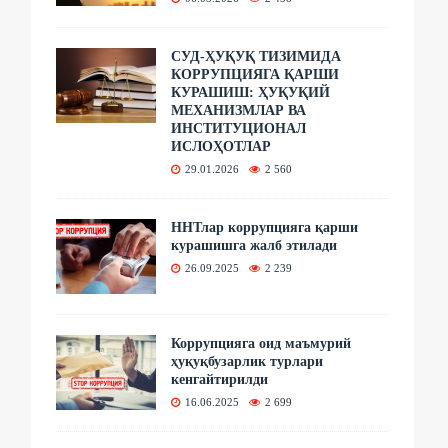
СУД-ҲУҚУҚ ТИЗИМИДА
КОРРУПЦИЯГА ҚАРШИ
КУРАШИШ: ҲУҚУҚИЙ
МЕХАНИЗМЛАР ВА
ИНСТИТУЦИОНАЛ
ИСЛОҲОТЛАР
29.01.2026
2 560
ННТлар коррупцияга қарши
курашишга жалб этилади
26.09.2025
2 239
Коррупцияга оид маъмурий
ҳуқуқбузарлик турлари
кенгайтирилди
16.06.2025
2 699