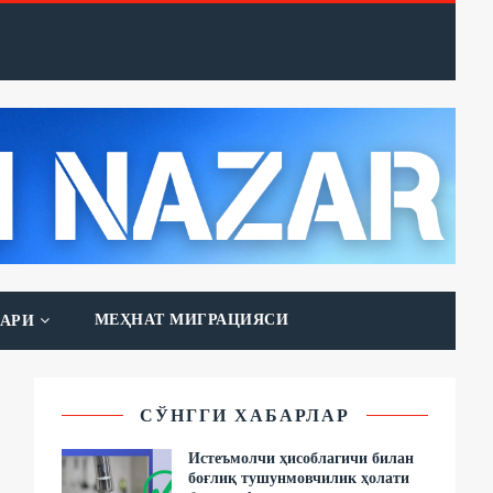
МЕҲНАТ МИГРАЦИЯСИ
АРИ
СЎНГГИ ХАБАРЛАР
Истеъмолчи ҳисоблагичи билан
боғлиқ тушунмовчилик ҳолати