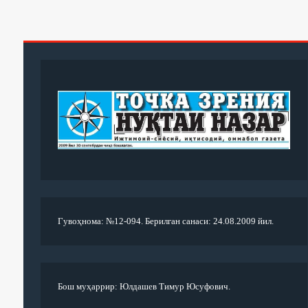
Гувоҳнома: №12-094. Берилган санаси: 24.08.2009 йил.
Бош муҳаррир: Юлдашев Тимур Юсуфович.