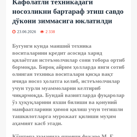
Кафолатли техникадаги
носозликни бартараф этиш савдо
дўкони зиммасига юклатилди
23.06.2026
2 338
Бугунги кунда маиший техника
воситаларини кредит асосида харид
қилаётган истеъмолчилар сони тобора ортиб
бормоқда. Бироқ айрим ҳолларда янги сотиб
олинган техника воситалари қисқа вақт
ичида носоз ҳолатга келиб, истеъмолчилар
учун турли муаммоларни келтириб
чиқармоқда. Бундай вазиятларда фуқаролар
ўз ҳуқуқларини яхши билиши ва қонуний
манфаатларини ҳимоя қилиш учун тегишли
ташкилотларга мурожаат қилиши муҳим
аҳамият касб этади.
Қўштепа туманида яшовчи фуқаро М. Ғ.