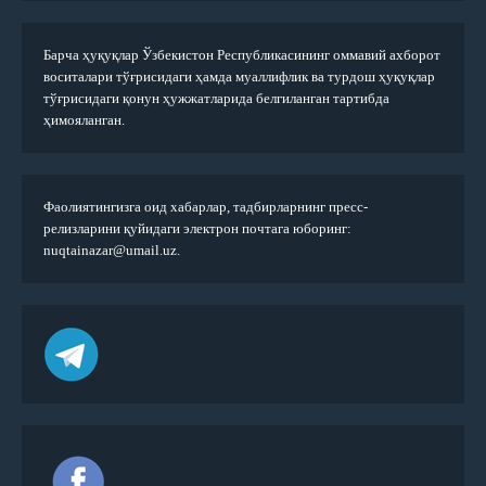
Барча ҳуқуқлар Ўзбекистон Республикасининг оммавий ахборот
воситалари тўғрисидаги ҳамда муаллифлик ва турдош ҳуқуқлар
тўғрисидаги қонун ҳужжатларида белгиланган тартибда
ҳимояланган.
Фаолиятингизга оид хабарлар, тадбирларнинг пресс-
релизларини қуйидаги электрон почтага юборинг:
nuqtainazar@umail.uz.