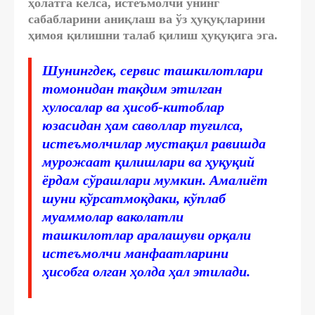
ҳолатга келса, истеъмолчи унинг
сабабларини аниқлаш ва ўз ҳуқуқларини
ҳимоя қилишни талаб қилиш ҳуқуқига эга.
Шунингдек, сервис ташкилотлари
томонидан тақдим этилган
хулосалар ва ҳисоб-китоблар
юзасидан ҳам саволлар туғилса,
истеъмолчилар мустақил равишда
мурожаат қилишлари ва ҳуқуқий
ёрдам сўрашлари мумкин. Амалиёт
шуни кўрсатмоқдаки, кўплаб
муаммолар ваколатли
ташкилотлар аралашуви орқали
истеъмолчи манфаатларини
ҳисобга олган ҳолда ҳал этилади.