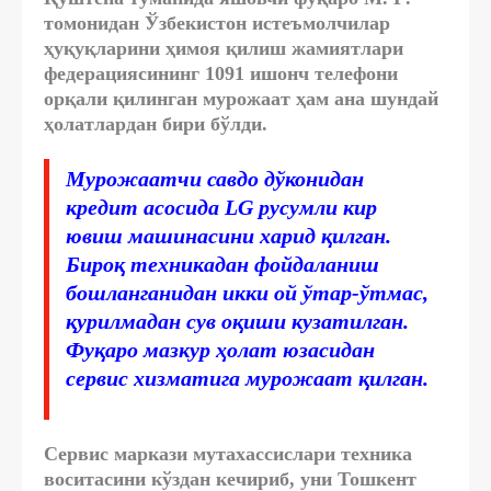
томонидан Ўзбекистон истеъмолчилар
ҳуқуқларини ҳимоя қилиш жамиятлари
федерациясининг 1091 ишонч телефони
орқали қилинган мурожаат ҳам ана шундай
ҳолатлардан бири бўлди.
Мурожаатчи савдо дўконидан
кредит асосида LG русумли кир
ювиш машинасини харид қилган.
Бироқ техникадан фойдаланиш
бошланганидан икки ой ўтар-ўтмас,
қурилмадан сув оқиши кузатилган.
Фуқаро мазкур ҳолат юзасидан
сервис хизматига мурожаат қилган.
Сервис маркази мутахассислари техника
воситасини кўздан кечириб, уни Тошкент