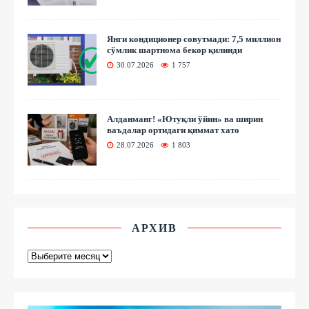
Янги кондиционер совутмади: 7,5 миллион
сўмлик шартнома бекор қилинди
30.07.2026
1 757
Алданманг! «Ютуқли ўйин» ва ширин
ваъдалар ортидаги қиммат хато
28.07.2026
1 803
АРХИВ