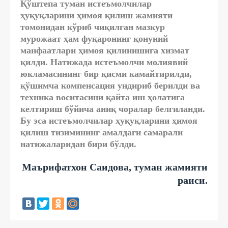
Қўштепа туман истеъмолчилар
ҳуқуқларини ҳимоя қилиш жамияти
томонидан кўриб чиқилган мазкур
мурожаат ҳам фуқаронинг қонуний
манфаатлари ҳимоя қилинишига хизмат
қилди. Натижада истеъмолчи молиявий
юкламасининг бир қисми камайтирилди,
қўшимча компенсация ундириб берилди ва
техника воситасини қайта иш ҳолатига
келтириш бўйича аниқ чоралар белгиланди.
Бу эса истеъмолчилар ҳуқуқларини ҳимоя
қилиш тизимининг амалдаги самарали
натижаларидан бири бўлди.
Маърифатхон Саидова, туман жамияти
раиси.