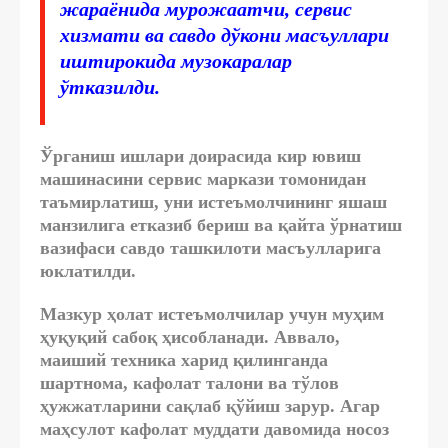
жараёнида мурожаатчи, сервис
хизмати ва савдо дўкони масъуллари
иштирокида музокаралар
ўтказилди.
Ўрганиш ишлари доирасида кир ювиш
машинасини сервис маркази томонидан
таъмирлатиш, уни истеъмолчининг яшаш
манзилига етказиб бериш ва қайта ўрнатиш
вазифаси савдо ташкилоти масъулларига
юклатилди.
Мазкур ҳолат истеъмолчилар учун муҳим
ҳуқуқий сабоқ ҳисобланади. Аввало,
маиший техника харид қилинганда
шартнома, кафолат талони ва тўлов
ҳужжатларини сақлаб қўйиш зарур. Агар
маҳсулот кафолат муддати давомида носоз