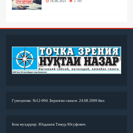
16.06.2025
2 701
Гувоҳнома: №12-094. Берилган санаси: 24.08.2009 йил.
Бош муҳаррир: Юлдашев Тимур Юсуфович.