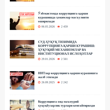
Ўзбекистонда коррупцияга қарши
курашишда ҳокимлар масъулияти
оширилади
06.05.2026
2 459
СУД-ҲУҚУҚ ТИЗИМИДА
КОРРУПЦИЯГА ҚАРШИ КУРАШИШ:
ҲУҚУҚИЙ МЕХАНИЗМЛАР ВА
ИНСТИТУЦИОНАЛ ИСЛОҲОТЛАР
29.01.2026
2 561
ННТлар коррупцияга қарши курашишга
жалб этилади
26.09.2025
2 242
Коррупцияга оид маъмурий
ҳуқуқбузарлик турлари кенгайтирилди