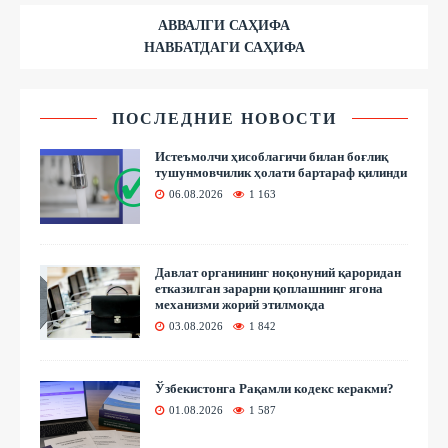
АВВАЛГИ САҲИФА
НАВБАТДАГИ САҲИФА
ПОСЛЕДНИЕ НОВОСТИ
Истеъмолчи ҳисоблагичи билан боғлиқ
тушунмовчилик ҳолати бартараф қилинди
06.08.2026
1 163
Давлат органининг ноқонуний қароридан
етказилган зарарни қоплашнинг ягона
механизми жорий этилмоқда
03.08.2026
1 842
Ўзбекистонга Рақамли кодекс керакми?
01.08.2026
1 587