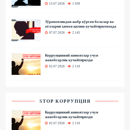
13.07.2026
1 939
Зўравонликдан жабр кўрган болалар ва
аёлларни ҳимоя қилиш кучайтирилмоқда
07.07.2026
2 145
Коррупциявий жиноятлар учун
жавобгарлик кучайтирилди
02.07.2026
2 110
STOP КОРРУПЦИЯ
Коррупциявий жиноятлар учун
жавобгарлик кучайтирилди
02.07.2026
2 110