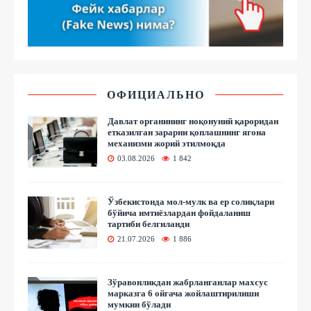
ОФИЦИАЛЬНО
Давлат органининг ноқонуний қароридан
етказилган зарарни қоплашнинг ягона
механизми жорий этилмоқда
03.08.2026
1 842
Ўзбекистонда мол-мулк ва ер солиқлари
бўйича имтиёзлардан фойдаланиш
тартиби белгиланди
21.07.2026
1 886
Зўравонликдан жабрланганлар махсус
марказга 6 ойгача жойлаштирилиши
мумкин бўлади