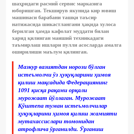
шаҳридаги расмий сервис марказига
юборишган. Текширув якунида кир ювиш
машинаси барабани ташқи таъсир
натижасида шикастлангани ҳақида хулоса
берилган ҳамда кафолат муддати билан
харид қилинган маиший техникадаги
таъмирлаш ишлари пулли асосларда амалга
оширилиши маълум қилинган.
Мазкур вазиятдан норози бўлган
истеъмолчи ўз ҳуқуқларини ҳимоя
қилиш мақсадида Федерациянинг
1091 қисқа рақами орқали
мурожаат йўллаган. Мурожаат
Қўштепа туман истеъмолчилар
ҳуқуқларини ҳимоя қилиш жамияти
мутахассислари томонидан
атрофлича ўрганилди. Ўрганиш