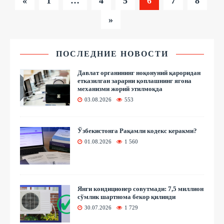
«
1
…
4
5
6
7
8
»
ПОСЛЕДНИЕ НОВОСТИ
Давлат органининг ноқонуний қароридан
етказилган зарарни қоплашнинг ягона
механизми жорий этилмоқда
03.08.2026
553
Ўзбекистонга Рақамли кодекс керакми?
01.08.2026
1 560
Янги кондиционер совутмади: 7,5 миллион
сўмлик шартнома бекор қилинди
30.07.2026
1 729