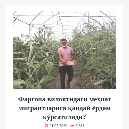
Фарғона вилоятидаги меҳнат
мигрантларига қандай ёрдам
кўрсатилади?
01.07.2020
3 231