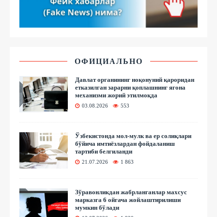
ОФИЦИАЛЬНО
Давлат органининг ноқонуний қароридан
етказилган зарарни қоплашнинг ягона
механизми жорий этилмоқда
03.08.2026
553
Ўзбекистонда мол-мулк ва ер солиқлари
бўйича имтиёзлардан фойдаланиш
тартиби белгиланди
21.07.2026
1 863
Зўравонликдан жабрланганлар махсус
марказга 6 ойгача жойлаштирилиши
мумкин бўлади