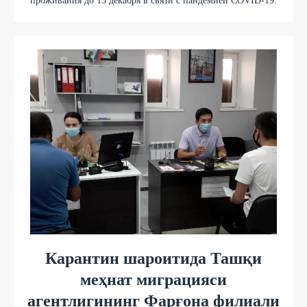
проживания до 15 декабря в связи с пандемией COVID-19.
Карантин шароитида Ташқи
меҳнат миграцияси
агентлигининг Фарғона филиали