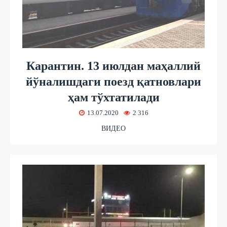
Карантин. 13 июлдан маҳаллий
йўналишдаги поезд қатновлари
ҳам тўхтатилади
13.07.2020
2 316
ВИДЕО