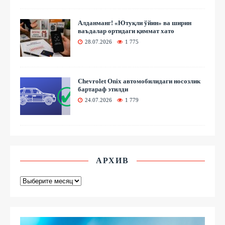
Алданманг! «Ютуқли ўйин» ва ширин
ваъдалар ортидаги қиммат хато
28.07.2026
1 775
Chevrolet Onix автомобилидаги носозлик
бартараф этилди
24.07.2026
1 779
АРХИВ