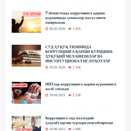
Ўзбекистонда коррупцияга қарши
курашишда ҳокимлар масъулияти
оширилади
06.05.2026
2 455
СУД-ҲУҚУҚ ТИЗИМИДА
КОРРУПЦИЯГА ҚАРШИ КУРАШИШ:
ҲУҚУҚИЙ МЕХАНИЗМЛАР ВА
ИНСТИТУЦИОНАЛ ИСЛОҲОТЛАР
29.01.2026
2 556
ННТлар коррупцияга қарши курашишга
жалб этилади
26.09.2025
2 236
Коррупцияга оид маъмурий
ҳуқуқбузарлик турлари кенгайтирилди
16.06.2025
2 696