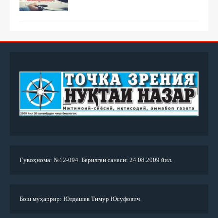
Гувоҳнома: №12-094. Берилган санаси: 24.08.2009 йил.
Бош муҳаррир: Юлдашев Тимур Юсуфович.