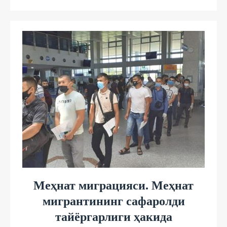
Меҳнат миграцияси. Меҳнат
мигрантининг сафаролди
тайёргарлиги ҳакида