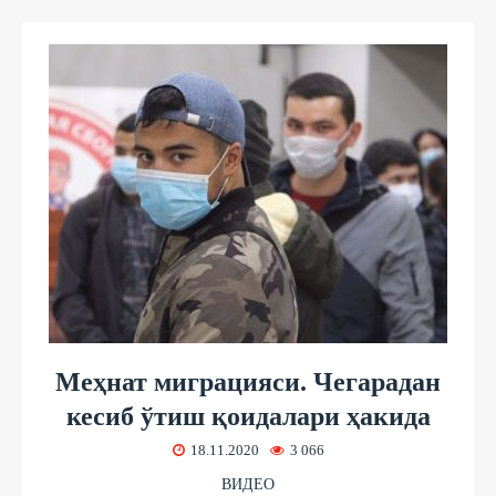
Меҳнат миграцияси. Чегарадан
кесиб ўтиш қоидалари ҳакида
18.11.2020
3 066
ВИДЕО