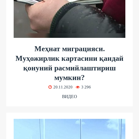
Меҳнат миграцияси.
Муҳожирлик картасини қандай
қонуний расмийлаштириш
мумкин?
20.11.2020
3 296
ВИДЕО