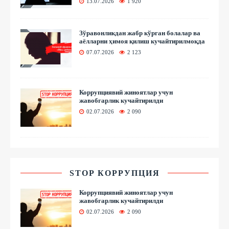
13.07.2026
1 920
Зўравонликдан жабр кўрган болалар ва
аёлларни ҳимоя қилиш кучайтирилмоқда
07.07.2026
2 123
Коррупциявий жиноятлар учун
жавобгарлик кучайтирилди
02.07.2026
2 090
STOP КОРРУПЦИЯ
Коррупциявий жиноятлар учун
жавобгарлик кучайтирилди
02.07.2026
2 090