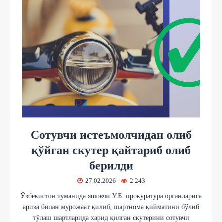
Сотувчи истеъмолчидан олиб
қўйган скутер қайтариб олиб
берилди
27.02.2026
2 243
Ўзбекистон туманида яшовчи У.Б. прокуратура органларига
ариза билан мурожаат қилиб, шартнома қийматини бўлиб
тўлаш шартларида харид қилган скутерини сотувчи