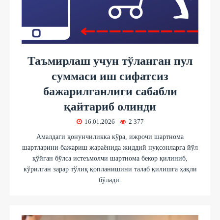
Таъмирлаш учун тўланган пул
суммаси иш сифатсиз
бажарилганлиги сабабли
қайтариб олинди
16.01.2026
2 377
Амалдаги қонунчиликка кўра, ижрочи шартнома
шартларини бажариш жараёнида жиддий нуқсонларга йўл
қўйган бўлса истеъмолчи шартнома бекор қилиниб,
кўрилган зарар тўлиқ қопланишини талаб қилишга ҳақли
бўлади.