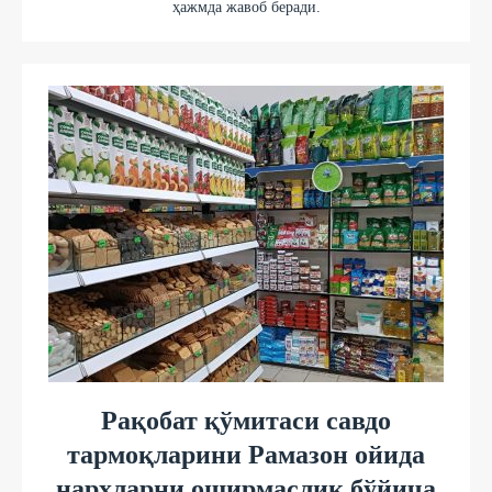
ҳажмда жавоб беради.
Рақобат қўмитаси савдо
тармоқларини Рамазон ойида
нархларни оширмаслик бўйича