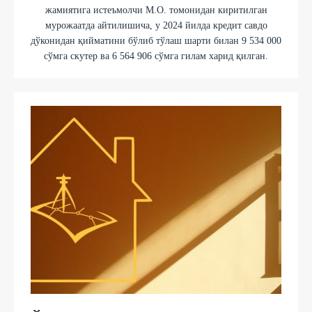
жамиятига истеъмолчи М.О. томонидан киритилган
мурожаатда айтилишича, у 2024 йилда кредит савдо
дўконидан қийматини бўлиб тўлаш шарти билан 9 534 000
сўмга скутер ва 6 564 906 сўмга гилам харид қилган.