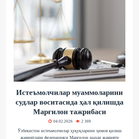
Истеъмолчилар муаммоларини
судлар воситасида ҳал қилишда
Марғилон тажрибаси
04.02.2026
2 369
Ўзбекистон истеъмолчилар ҳуқуқларини ҳимоя қилиш
жамиятлари федерацияси Марғилон шаҳар жамияти