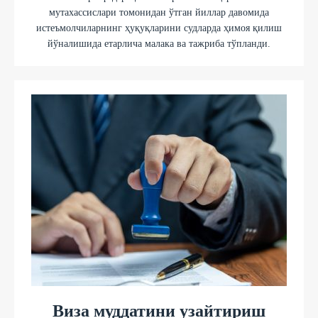
мутахассислари томонидан ўтган йиллар давомида
истеъмолчиларнинг ҳуқуқларини судларда ҳимоя қилиш
йўналишида етарлича малака ва тажриба тўпланди.
Виза муддатини узайтириш