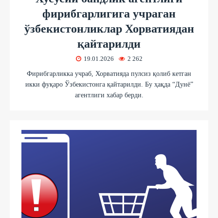
фирибгарлигига учраган
ўзбекистонликлар Хорватиядан
қайтарилди
19.01.2026
2 262
Фирибгарликка учраб, Хорватияда пулсиз қолиб кетган
икки фуқаро Ўзбекистонга қайтарилди. Бу ҳақда “Дунё”
агентлиги хабар берди.