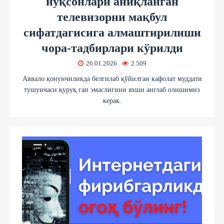
нуқсонлари аниқланган
телевизорни мақбул
сифатдагисига алмаштирилиши
чора-тадбирлари кўрилди
26.01.2026
2 509
Аввало қонунчиликда белгилаб қўйилган кафолат муддати
тушунчаси қуруқ гап эмаслигини яхши англаб олишимиз
керак.