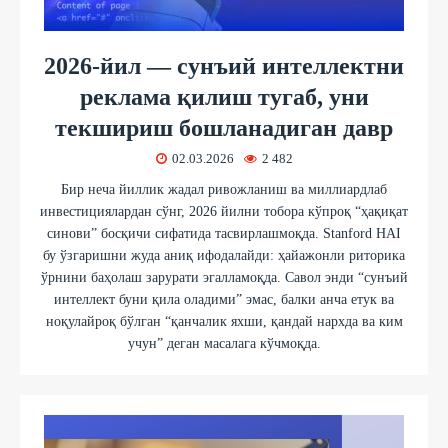
2026-йил — сунъий интеллектни
реклама қилиш тугаб, уни
текшириш бошланадиган давр
02.03.2026
2 482
Бир неча йиллик жадал ривожланиш ва миллиардлаб
инвестициялардан сўнг, 2026 йилни тобора кўпроқ “ҳақиқат
синови” босқичи сифатида тасвирлашмоқда. Stanford HAI
бу ўзгаришни жуда аниқ ифодалайди: ҳайажонли риторика
ўрнини баҳолаш зарурати эгалламоқда. Савол энди “сунъий
интеллект буни қила оладими” эмас, балки анча етук ва
ноқулайроқ бўлган “қанчалик яхши, қандай нархда ва ким
учун” деган масалага кўчмоқда.