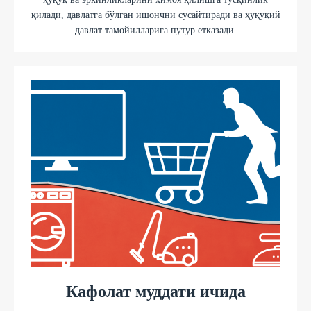
қилади, давлатга бўлган ишончни сусайтиради ва ҳуқуқий
давлат тамойилларига путур етказади.
Кафолат муддати ичида