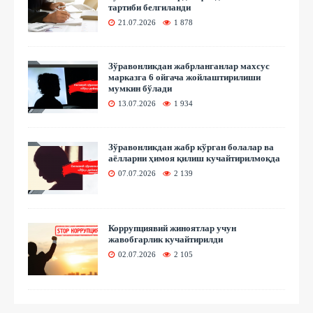
тартиби белгиланди
21.07.2026
1 878
Зўравонликдан жабрланганлар махсус
марказга 6 ойгача жойлаштирилиши
мумкин бўлади
13.07.2026
1 934
Зўравонликдан жабр кўрган болалар ва
аёлларни ҳимоя қилиш кучайтирилмоқда
07.07.2026
2 139
Коррупциявий жиноятлар учун
жавобгарлик кучайтирилди
02.07.2026
2 105