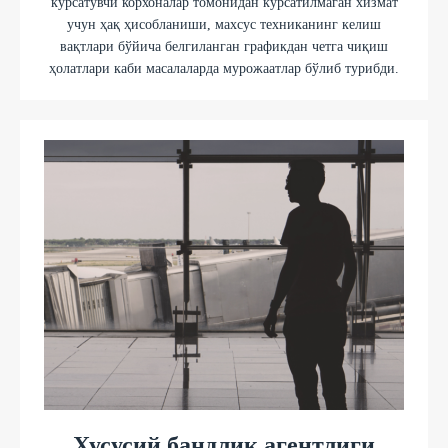
кўрсатувчи корхоналар томонидан кўрсатилмаган хизмат
учун ҳақ ҳисобланиши, махсус техниканинг келиш
вақтлари бўйича белгиланган графикдан четга чиқиш
ҳолатлари каби масалаларда мурожаатлар бўлиб турибди.
Хусусий бандлик агентлиги