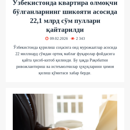
Ўзбекистонда квартира олмоқчи
бўлганларнинг шикояти асосида
22,1 млрд сўм пуллари
қайтарилди
09.02.2026
2 343
Ўзбекистонда қурилиш соҳасига оид мурожаатлар асосида
22 миллиард сўмдан ортиқ маблағ фуқаролар фойдасига
қайта ҳисоб-китоб қилинди. Бу ҳақда Рақобатни
ривожлантириш ва истеъмолчилар ҳуқуқларини ҳимоя
қилиш қўмитаси хабар берди.