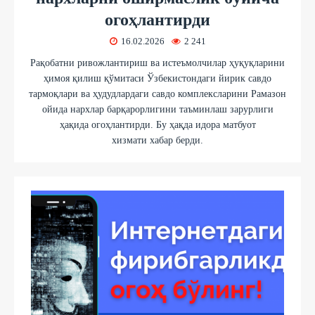
огоҳлантирди
16.02.2026
2 241
Рақобатни ривожлантириш ва истеъмолчилар ҳуқуқларини
ҳимоя қилиш қўмитаси Ўзбекистондаги йирик савдо
тармоқлари ва ҳудудлардаги савдо комплексларини Рамазон
ойида нархлар барқарорлигини таъминлаш зарурлиги
ҳақида огоҳлантирди. Бу ҳақда идора матбуот
хизмати хабар берди.