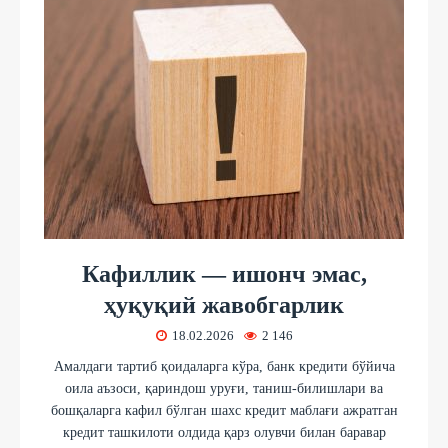
Кафиллик — ишонч эмас,
ҳуқуқий жавобгарлик
18.02.2026
2 146
Амалдаги тартиб қоидаларга кўра, банк кредити бўйича
оила аъзоси, қариндош уруғи, таниш-билишлари ва
бошқаларга кафил бўлган шахс кредит маблағи ажратган
кредит ташкилоти олдида қарз олувчи билан баравар