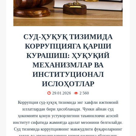
СУД-ҲУҚУҚ ТИЗИМИДА
КОРРУПЦИЯГА ҚАРШИ
КУРАШИШ: ҲУҚУҚИЙ
МЕХАНИЗМЛАР ВА
ИНСТИТУЦИОНАЛ
ИСЛОҲОТЛАР
29.01.2026
2 560
Коррупция суд-ҳуқуқ тизимида энг хавфли ижтимоий
иллатлардан бири ҳисобланади. Чунки айнан суд
ҳокимияти қонун устуворлигини таъминловчи асосий
институт сифатида жамиятда адолат мезонини белгилайди.
Суд тизимида коррупциянинг мавжудлиги фуқароларнинг
ҳуқуқ ва эркинликларини ҳимоя қилишга тўсқинлик