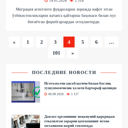
14.01.2026
2 518
Миграция агентлиги фуқароларни хорижда вафот этган
ўзбекистонликларни ватанга қайтариш баҳонаси билан пул
йиғаётган фирибгарлардан огоҳлантирди.
«
1
2
3
4
5
6
…
101
»
ПОСЛЕДНИЕ НОВОСТИ
Истеъмолчи ҳисоблагичи билан боғлиқ
тушунмовчилик ҳолати бартараф қилинди
06.08.2026
1 157
Давлат органининг ноқонуний қароридан
етказилган зарарни қоплашнинг ягона
механизми жорий этилмоқда