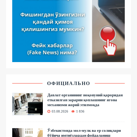
ОФИЦИАЛЬНО
Давлат органининг ноқонуний қароридан
етказилган зарарни қоплашнинг ягона
механизми жорий этилмоқда
03.08.2026
1 836
Ўзбекистонда мол-мулк ва ер солиқлари
бўйича имтиёзлардан фойдаланиш