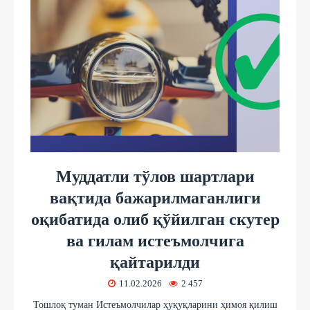
Муддатли тўлов шартлари
вақтида бажарилмаганлиги
оқибатида олиб қўйилган скутер
ва гилам истеъмолчига
қайтарилди
11.02.2026
2 457
Тошлоқ туман Истеъмолчилар ҳуқуқларини ҳимоя қилиш