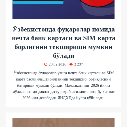
Ўзбекистонда фуқаролар номида
нечта банк картаси ва SIM карта
борлигини текшириши мумкин
бўлади
20.02.2026
2 237
Ўзбекистонда фуқаролар ўзига нечта банк картаси ва SIM
карта расмийлаштирилганини текшириб, ортиқчасини
ёптириши мумкин бўлади. Мамлакатнинг 2026 йилга
мўлжалланган давлат дастурида белгиланишича, бу хизмат
2026 йил декабрдан ЯИДХПда йўлга қўйилади.