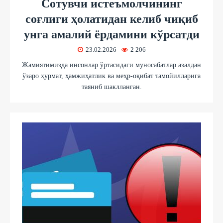
Сотувчи истеъмолчининг
соғлиги ҳолатидан келиб чиқиб
унга амалий ёрдамини кўрсатди
23.02.2026
2 206
Жамиятимизда инсонлар ўртасидаги муносабатлар азалдан
ўзаро ҳурмат, ҳамжиҳатлик ва меҳр-оқибат тамойилларига
таяниб шаклланган.