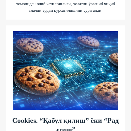
томонидан олиб кетилганлиги, ҳолатни ўрганиб чиқиб
амалий ёрдам кўрсатилишини сўраганди.
Cookies. “Қабул қилиш” ёки “Рад
этиш”