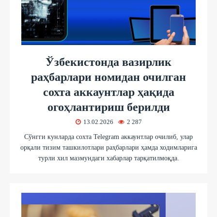
Ўзбекистонда вазирлик
раҳбарлари номидан очилган
сохта аккаунтлар ҳақида
огоҳлантириш берилди
13.02.2026
2 287
Сўнгги кунларда сохта Telegram аккаунтлар очилиб, улар
орқали тизим ташкилотлари раҳбарлари ҳамда ходимларига
турли хил мазмундаги хабарлар тарқатилмоқда.