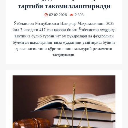
тартиби такомиллаштирилди
02.02.2026
2 303
Ўзбекистон Республикаси Вазирлар Маҳкамасининг 2025
йил 7 июлдаги 417-сон қарори билан Ўзбекистон ҳудудида
вақтинча бўлиб турган чет эл фуқаролари ва фуқаролиги
бўлмаган шахсларнинг виза муддатини узайтириш бўйича
давлат хизматини кўрсатишнинг маъмурий регламенти
тасдиқланди.