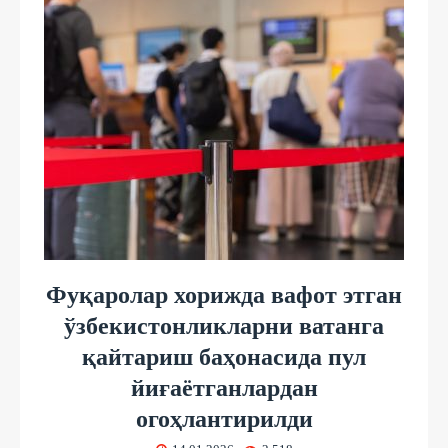
Фуқаролар хорижда вафот этган
ўзбекистонликларни ватанга
қайтариш баҳонасида пул
йиғаётганлардан
огоҳлантирилди