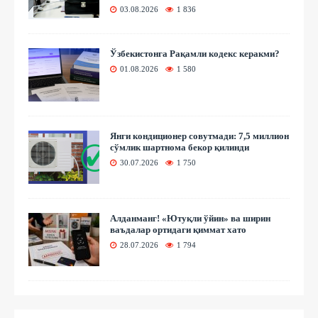
03.08.2026
1 836
Ўзбекистонга Рақамли кодекс керакми?
01.08.2026
1 580
Янги кондиционер совутмади: 7,5 миллион
сўмлик шартнома бекор қилинди
30.07.2026
1 750
Алданманг! «Ютуқли ўйин» ва ширин
ваъдалар ортидаги қиммат хато
28.07.2026
1 794