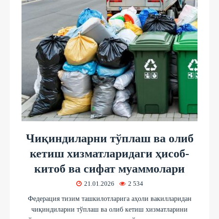
Чиқиндиларни тўплаш ва олиб
кетиш хизматларидаги ҳисоб-
китоб ва сифат муаммолари
21.01.2026
2 534
Федерация тизим ташкилотларига аҳоли вакилларидан
чиқиндиларни тўплаш ва олиб кетиш хизматларини