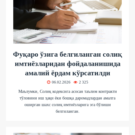
Фуқаро ўзига белгиланган солиқ
имтиёзларидан фойдаланишида
амалий ёрдам кўрсатилди
06.02.2026
2 325
Маълумки, Солиқ кодексига асосан таълим контракти
тўловини иш ҳақи ёки бошқа даромадлардан амалга
оширган шахс солиқ имтиёзларига эга бўлиши
белгиланган.