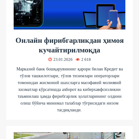
Онлайн фирибгарликдан ҳимоя
кучайтирилмоқда
23.01.2026
2 618
Марказий банк бошқарувининг қарори билан Кредит ва
тўлов ташкилотлари, тўлов тизимлари операторлари
томонидан жисмоний шахсларга масофавий молиявий
хизматлар кўрсатишда ахборот ва киберхавфсизликни
таъминлаш ҳамда фирибгарлик ҳолатларининг олдини
олиш бўйича минимал талаблар тўғрисидаги низом
тасдиқланди.