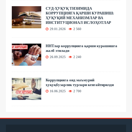
СУД-ҲУҚУҚ ТИЗИМИДА
КОРРУПЦИЯГА ҚАРШИ КУРАШИШ:
ҲУҚУҚИЙ МЕХАНИЗМЛАР ВА
ИНСТИТУЦИОНАЛ ИСЛОҲОТЛАР
29.01.2026
2 560
ННТлар коррупцияга қарши курашишга
жалб этилади
26.09.2025
2 240
Коррупцияга оид маъмурий
ҳуқуқбузарлик турлари кенгайтирилди
16.06.2025
2 700