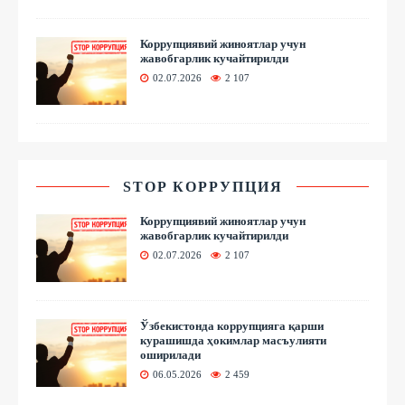
Коррупциявий жиноятлар учун
жавобгарлик кучайтирилди
02.07.2026
2 107
STOP КОРРУПЦИЯ
Коррупциявий жиноятлар учун
жавобгарлик кучайтирилди
02.07.2026
2 107
Ўзбекистонда коррупцияга қарши
курашишда ҳокимлар масъулияти
оширилади
06.05.2026
2 459