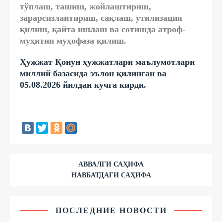
тўплаш, ташиш, жойлаштириш,
зарарсизлантириш, сақлаш, утилизация
қилиш, қайта ишлаш ва сотишда атроф-
муҳитни муҳофаза қилиш.
Ҳужжат Қонун ҳужжатлари маълумотлари
миллий базасида эълон қилинган ва
05.08.2026 йилдан кучга кирди.
АВВАЛГИ САҲИФА
НАВБАТДАГИ САҲИФА
ПОСЛЕДНИЕ НОВОСТИ