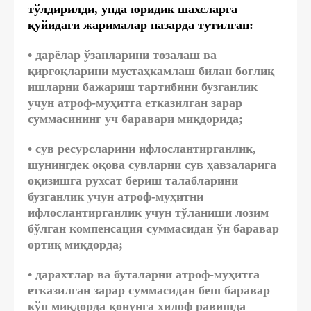
тўлдирилди, унда юридик шахсларга
қуйидаги жарималар назарда тутилган:
• дарёлар ўзанларини тозалаш ва
қирғоқларини мустаҳкамлаш билан боғлиқ
ишларни бажариш тартибини бузганлик
учун атроф-муҳитга етказилган зарар
суммасининг уч баравари миқдорида;
• сув ресурсларини ифлослантирганлик,
шунингдек оқова сувларни сув ҳавзаларига
оқизишга рухсат бериш талабларини
бузганлик учун атроф-муҳитни
ифлослантирганлик учун тўланиши лозим
бўлган компенсация суммасидан ўн баравар
ортиқ миқдорда;
• дарахтлар ва буталарни атроф-муҳитга
етказилган зарар суммасидан беш баравар
кўп миқдорда қонунга хилоф равишда