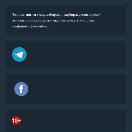
Фаолиятингизга оид хабарлар, тадбирларнинг пресс-
релизларини қуйидаги электрон почтага юборинг:
nuqtainazar@umail.uz.