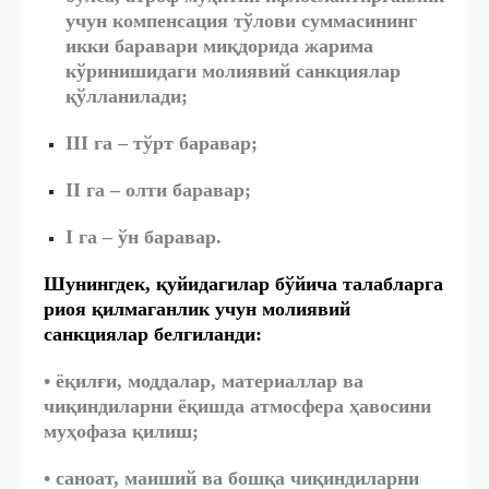
учун компенсация тўлови суммасининг
икки баравари миқдорида жарима
кўринишидаги молиявий санкциялар
қўлланилади;
III га – тўрт баравар;
II га – олти баравар;
I га – ўн баравар.
Шунингдек, қуйидагилар бўйича талабларга
риоя қилмаганлик учун молиявий
санкциялар белгиланди:
• ёқилғи, моддалар, материаллар ва
чиқиндиларни ёқишда атмосфера ҳавосини
муҳофаза қилиш;
• саноат, маиший ва бошқа чиқиндиларни