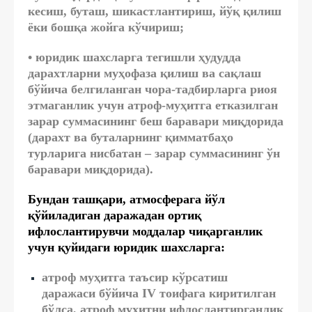
кесиш, буташ, шикастлантириш, йўқ қилиш
ёки бошқа жойга кўчириш;
• юридик шахсларга тегишли ҳудудда
дарахтларни муҳофаза қилиш ва сақлаш
бўйича белгиланган чора-тадбирларга риоя
этмаганлик учун атроф-муҳитга етказилган
зарар суммасининг беш баравари миқдорида
(дарахт ва буталарнинг қимматбаҳо
турларига нисбатан – зарар суммасининг ўн
баравари миқдорида).
Бундан ташқари, атмосферага йўл
қўйиладиган даражадан ортиқ
ифлослантирувчи моддалар чиқарганлик
учун қуйидаги юридик шахсларга:
атроф муҳитга таъсир кўрсатиш
даражаси бўйича IV тоифага киритилган
бўлса, атроф муҳитни ифлослантирганлик