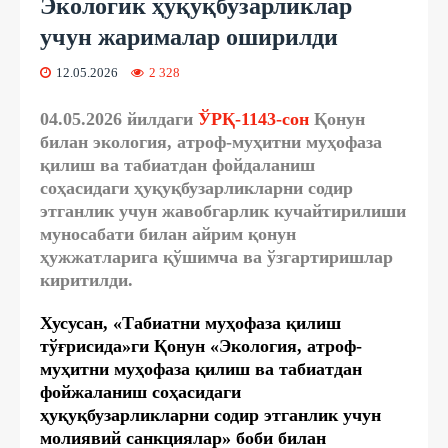
Экологик ҳуқуқбузарликлар
учун жарималар оширилди
12.05.2026
2 328
04.05.2026 йилдаги
ЎРҚ-1143-сон
Қонун
билан экология, атроф-муҳитни муҳофаза
қилиш ва табиатдан фойдаланиш
соҳасидаги ҳуқуқбузарликларни содир
этганлик учун жавобгарлик кучайтирилиши
муносабати билан айрим қонун
ҳужжатларига қўшимча ва ўзгартиришлар
киритилди.
Хусусан, «Табиатни муҳофаза қилиш
тўғрисида»ги Қонун «Экология, атроф-
муҳитни муҳофаза қилиш ва табиатдан
фойжаланиш соҳасидаги
ҳуқуқбузарликларни содир этганлик учун
молиявий санкциялар» боби билан