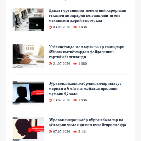
Давлат органининг ноқонуний қароридан
етказилган зарарни қоплашнинг ягона
механизми жорий этилмоқда
03.08.2026
1 838
Ўзбекистонда мол-мулк ва ер солиқлари
бўйича имтиёзлардан фойдаланиш
тартиби белгиланди
21.07.2026
1 880
Зўравонликдан жабрланганлар махсус
марказга 6 ойгача жойлаштирилиши
мумкин бўлади
13.07.2026
1 936
Зўравонликдан жабр кўрган болалар ва
аёлларни ҳимоя қилиш кучайтирилмоқда
07.07.2026
2 141