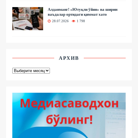
Алданманг! «Ютуқли ўйин» ва ширин
ваъдалар ортидаги қиммат хато
28.07.2026
1 798
АРХИВ