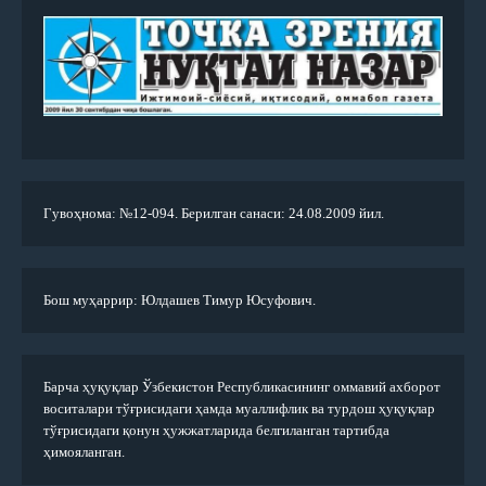
Гувоҳнома: №12-094. Берилган санаси: 24.08.2009 йил.
Бош муҳаррир: Юлдашев Тимур Юсуфович.
Барча ҳуқуқлар Ўзбекистон Республикасининг оммавий ахборот
воситалари тўғрисидаги ҳамда муаллифлик ва турдош ҳуқуқлар
тўғрисидаги қонун ҳужжатларида белгиланган тартибда
ҳимояланган.