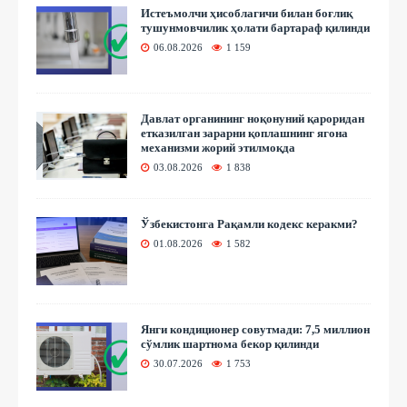
Истеъмолчи ҳисоблагичи билан боғлиқ
тушунмовчилик ҳолати бартараф қилинди
06.08.2026
1 159
Давлат органининг ноқонуний қароридан
етказилган зарарни қоплашнинг ягона
механизми жорий этилмоқда
03.08.2026
1 838
Ўзбекистонга Рақамли кодекс керакми?
01.08.2026
1 582
Янги кондиционер совутмади: 7,5 миллион
сўмлик шартнома бекор қилинди
30.07.2026
1 753