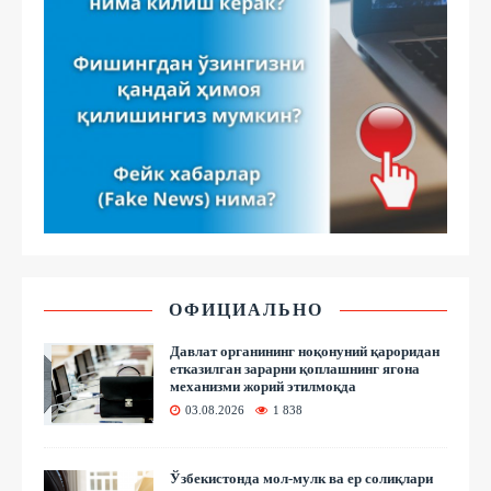
ОФИЦИАЛЬНО
Давлат органининг ноқонуний қароридан
етказилган зарарни қоплашнинг ягона
механизми жорий этилмоқда
03.08.2026
1 838
Ўзбекистонда мол-мулк ва ер солиқлари