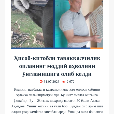
Ҳисоб-китобли таваккалчилик
оиланинг моддий аҳволини
ўнгланишига олиб келди
31.07.2023
2 672
Бизнинг навбатдаги қаҳрамонимиз ҳам оиласи ҳаётини
эртакка айлантирмоқчи эди. Бу ният амалга ошганга
ўхшайди. Бу – Жиззах шаҳрида яшовчи 50 ёшли Акмал
Аҳмедов. Унинг хотини ва ўғли бор. Бундан бир ярим йил
олдин улар камбағал ҳисобланарди. Ўшанда оила бошлиғи