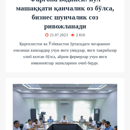
машаққати қанчалик оз бўлса,
бизнес шунчалик соз
ривожланади
21.07.2023
2 810
Қирғизистон ва Ўзбекистон ўртасидаги чегаранинг
очилиши кимлардир учун янги умидлар, янги тажрибалар
олиб келган бўлса, айрим фермерлар учун янги
имкониятлар эшикларини очиб берди.