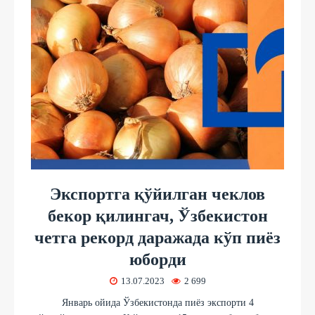
Экспортга қўйилган чеклов
бекор қилингач, Ўзбекистон
четга рекорд даражада кўп пиёз
юборди
13.07.2023
2 699
Январь ойида Ўзбекистонда пиёз экспорти 4