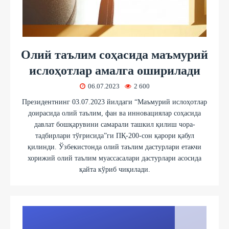
Олий таълим соҳасида маъмурий
ислоҳотлар амалга оширилади
06.07.2023
2 600
Президентнинг 03.07.2023 йилдаги “Маъмурий ислоҳотлар
доирасида олий таълим, фан ва инновациялар соҳасида
давлат бошқарувини самарали ташкил қилиш чора-
тадбирлари тўғрисида”ги ПҚ-200-сон қарори қабул
қилинди. Ўзбекистонда олий таълим дастурлари етакчи
хорижий олий таълим муассасалари дастурлари асосида
қайта кўриб чиқилади.