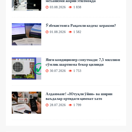
механизми жорий этилмоқда
03.08.2026
1 838
Ўзбекистонга Рақамли кодекс керакми?
01.08.2026
1 582
Янги кондиционер совутмади: 7,5 миллион
сўмлик шартнома бекор қилинди
30.07.2026
1 753
Алданманг! «Ютуқли ўйин» ва ширин
ваъдалар ортидаги қиммат хато
28.07.2026
1 799