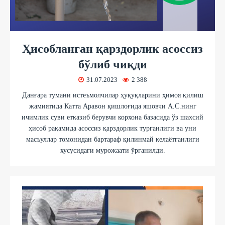
Ҳисобланган қарздорлик асоссиз
бўлиб чиқди
31.07.2023
2 388
Данғара тумани истеъмолчилар ҳуқуқларини ҳимоя қилиш
жамиятида Катта Аравон қишлоғида яшовчи А.С.нинг
ичимлик суви етказиб берувчи корхона базасида ўз шахсий
ҳисоб рақамида асоссиз қарздорлик турганлиги ва уни
масъуллар томонидан бартараф қилинмай келаётганлиги
хусусидаги мурожаати ўрганилди.