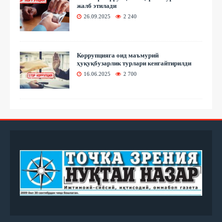
жалб этилади
26.09.2025
2 240
Коррупцияга оид маъмурий
ҳуқуқбузарлик турлари кенгайтирилди
16.06.2025
2 700