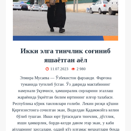
Икки элга тинчлик соғиниб
яшаётган аёл
11.07.2023
2 980
Элмира Мусаева — Ўзбекистон фарзанди. Фарғона
туманида туғилиб ўсган. Ўз даврида мактабининг
намунали ўқувчиси, ҳамширалик сирларини эгаллаш
жараёнида ўқиётган билим юртининг илғор талабаси.
Республика кўрик танловлари ғолиби. Лекин ризқи қўшни
Қирғизистонга сочилган экан, Водилдан Қадамжойга келин
бўлиб тушган. Икки юрт ўртасидаги тинчлик, дўстлик,
яхши ҳамкорлик, борди-келди давом этар экан, у каби
аёлларнинг ҳиссалари, оддий кўз илғамас меҳнатлари бунда