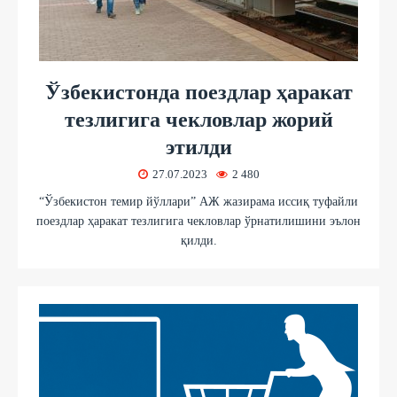
Ўзбекистонда поездлар ҳаракат
тезлигига чекловлар жорий
этилди
27.07.2023
2 480
“Ўзбекистон темир йўллари” АЖ жазирама иссиқ туфайли
поездлар ҳаракат тезлигига чекловлар ўрнатилишини эълон
қилди.