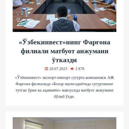
«Ўзбекинвест»нинг Фарғона
филиали матбуот анжумани
ўтказди
20.07.2023
2 878
«Ўзбекинвест» экспорт-импорт суғурта компанияси АЖ
Фарғона филиалида «Бозор иқтисодиётида суғуртанинг
тутган ўрни ва аҳамияти» мавзусида матбуот анжумани
бўлиб ўтди.