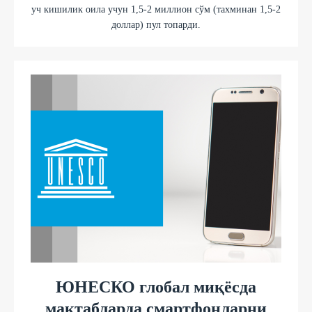
уч кишилик оила учун 1,5-2 миллион сўм (тахминан 1,5-2
доллар) пул топарди.
ЮНEСКО глобал миқёсда
мактабларда смартфонларни