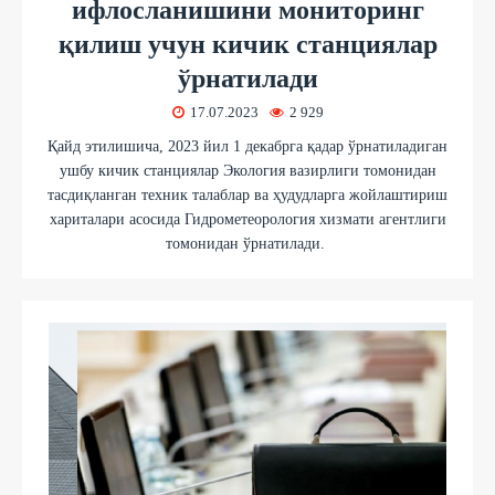
ифлосланишини мониторинг
қилиш учун кичик станциялар
ўрнатилади
17.07.2023
2 929
Қайд этилишича, 2023 йил 1 декабрга қадар ўрнатиладиган
ушбу кичик станциялар Экология вазирлиги томонидан
тасдиқланган техник талаблар ва ҳудудларга жойлаштириш
хариталари асосида Гидрометеорология хизмати агентлиги
томонидан ўрнатилади.