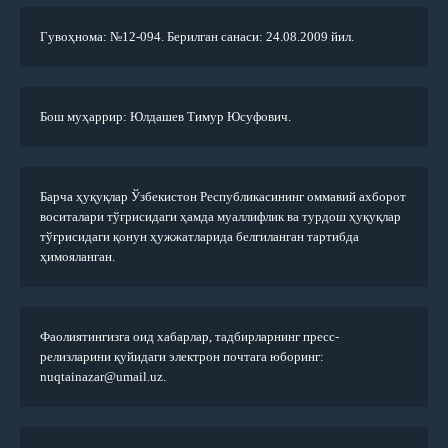
Гувоҳнома: №12-094. Берилган санаси: 24.08.2009 йил.
Бош муҳаррир: Юлдашев Тимур Юсуфович.
Барча ҳуқуқлар Ўзбекистон Республикасининг оммавий ахборот
воситалари тўғрисидаги ҳамда муаллифлик ва турдош ҳуқуқлар
тўғрисидаги қонун ҳужжатларида белгиланган тартибда
ҳимояланган.
Фаолиятингизга оид хабарлар, тадбирларнинг пресс-
релизларини қуйидаги электрон почтага юборинг:
nuqtainazar@umail.uz.