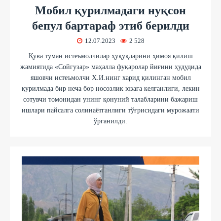
Мобил қурилмадаги нуқсон
бепул бартараф этиб берилди
12.07.2023
2 528
Қува туман истеъмолчилар ҳуқуқларини ҳимоя қилиш
жамиятида «Сойгузар» маҳалла фуқаролар йиғини ҳудудида
яшовчи истеъмолчи Х.И.нинг харид қилинган мобил
қурилмада бир неча бор носозлик юзага келганлиги, лекин
сотувчи томонидан унинг қонуний талабларини бажариш
ишлари пайсалга солинаётганлиги тўғрисидаги мурожаати
ўрганилди.