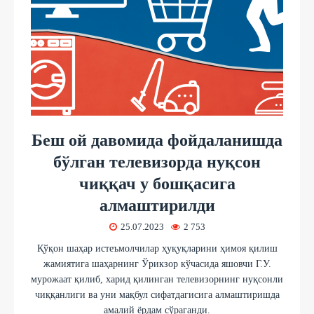
Беш ой давомида фойдаланишда
бўлган телевизорда нуқсон
чиққач у бошқасига
алмаштирилди
25.07.2023
2 753
Қўқон шаҳар истеъмолчилар ҳуқуқларини ҳимоя қилиш
жамиятига шаҳарнинг Ўрикзор кўчасида яшовчи Г.У.
мурожаат қилиб, харид қилинган телевизорнинг нуқсонли
чиққанлиги ва уни мақбул сифатдагисига алмаштиришда
амалий ёрдам сўраганди.