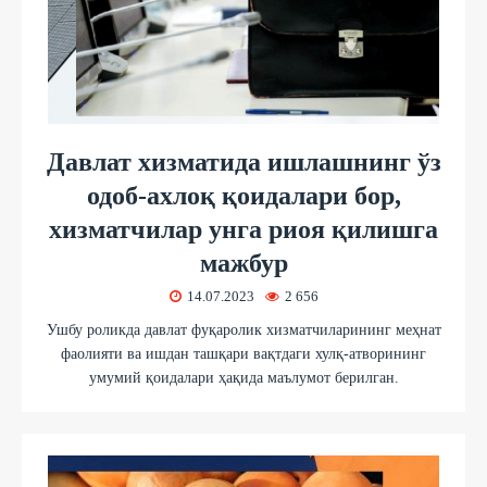
Давлат хизматида ишлашнинг ўз
одоб-ахлоқ қоидалари бор,
хизматчилар унга риоя қилишга
мажбур
14.07.2023
2 656
Ушбу роликда давлат фуқаролик хизматчиларининг меҳнат
фаолияти ва ишдан ташқари вақтдаги хулқ-атворининг
умумий қоидалари ҳақида маълумот берилган.