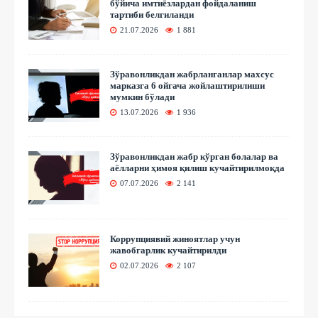
бўйича имтиёзлардан фойдаланиш
тартиби белгиланди
21.07.2026
1 881
Зўравонликдан жабрланганлар махсус
марказга 6 ойгача жойлаштирилиши
мумкин бўлади
13.07.2026
1 936
Зўравонликдан жабр кўрган болалар ва
аёлларни ҳимоя қилиш кучайтирилмоқда
07.07.2026
2 141
Коррупциявий жиноятлар учун
жавобгарлик кучайтирилди
02.07.2026
2 107