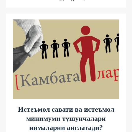
Истеъмол савати ва истеъмол
минимуми тушунчалари
нималарни англатади?