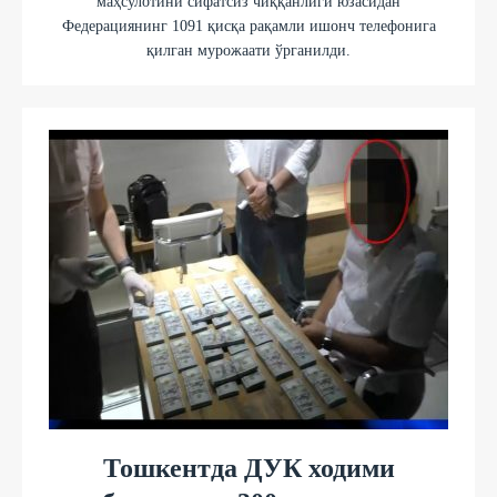
маҳсулотини сифатсиз чиққанлиги юзасидан
Федерациянинг 1091 қисқа рақамли ишонч телефонига
қилган мурожаати ўрганилди.
Тошкентда ДУК ходими