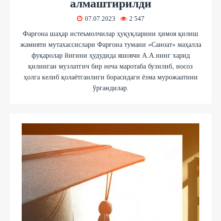
алмаштирилди
07.07.2023
2 547
Фарғона шаҳар истеъмолчилар ҳуқуқларини ҳимоя қилиш
жамияти мутахассислари Фарғона тумани «Саноат» маҳалла
фуқаролар йиғини ҳудудида яшовчи А.А.нинг харид
қилинган музлатгич бир неча маротаба бузилиб, носоз
ҳолга келиб қолаётганлиги борасидаги ёзма мурожаатини
ўргандилар.