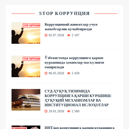
STOP КОРРУПЦИЯ
Коррупциявий жиноятлар учун
жавобгарлик кучайтирилди
02.07.2026
2 107
Ўзбекистонда коррупцияга қарши
курашишда ҳокимлар масъулияти
оширилади
06.05.2026
2 459
СУД-ҲУҚУҚ ТИЗИМИДА
КОРРУПЦИЯГА ҚАРШИ КУРАШИШ:
ҲУҚУҚИЙ МЕХАНИЗМЛАР ВА
ИНСТИТУЦИОНАЛ ИСЛОҲОТЛАР
29.01.2026
2 560
ННТлар коррупцияга қарши курашишга