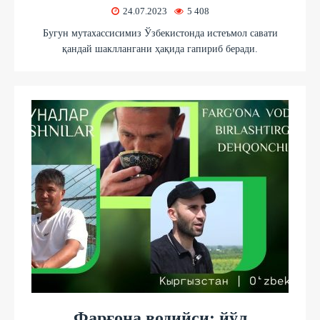
24.07.2023
5 408
Бугун мутахассисимиз Ўзбекистонда истеъмол савати
қандай шакллангани ҳақида гапириб беради.
Фарғона водийси: йўл