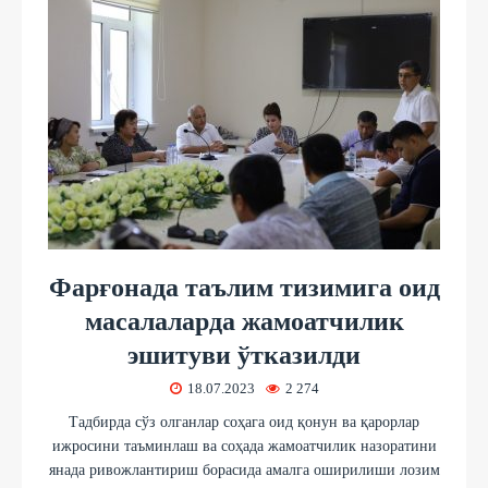
Фарғонада таълим тизимига оид
масалаларда жамоатчилик
эшитуви ўтказилди
18.07.2023
2 274
Тадбирда сўз олганлар соҳага оид қонун ва қарорлар
ижросини таъминлаш ва соҳада жамоатчилик назоратини
янада ривожлантириш борасида амалга оширилиши лозим