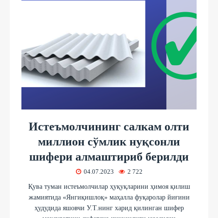
Истеъмолчининг салкам олти
миллион сўмлик нуқсонли
шифери алмаштириб берилди
04.07.2023
2 722
Қува туман истеъмолчилар ҳуқуқларини ҳимоя қилиш
жамиятида «Янгиқишлоқ» маҳалла фуқаролар йиғини
ҳудудида яшовчи У.Т.нинг харид қилинган шифер