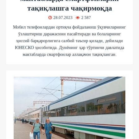
тақиқлашга чақирмоқда
28.07.2023
2 587
Мобил телефонлардан ортиқча фойдаланиш ўқувчиларнинг
ўзлаштириш даражасини пасайтиради ва болаларнинг
ҳиссий барқарорлигига салбий таъсир қилади, дейилади
ЮНEСКО ҳисоботида. Дунёнинг ҳар тўртинчи давлатида
мактабларда смартфонлар аллақачон тақиқланган.