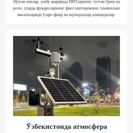
бўлган ишлар, ушбу жараёнда ННТларнинг тутган ўрни ва
роли, уларда фуқароларнинг фаол иштирокини таъминлаш
масалаларида ўзаро фикр ва мулоҳазалар алмашдилар.
Ўзбекистонда атмосфера