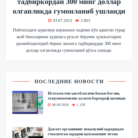
тадбиркордан 300 минг доллар
олганликда гумонланиб ушланди
03.07.2023
2 803
Пойтахтдаги қурилиш корхонаси ходими кўп қаватли турар
жой биноларини қуришга рухсат берувчи ҳужжатларни
расмийлаштириб бериш эвазига тадбиркордан 300 минг
доллар олганликда гумонланиб қўлга олинди.
ПОСЛЕДНИЕ НОВОСТИ
Истеъмолчи ҳисоблагичи билан боғлиқ
тушунмовчилик ҳолати бартараф қилинди
06.08.2026
1 159
Давлат органининг ноқонуний қароридан
етказилган зарарни қоплашнинг ягона