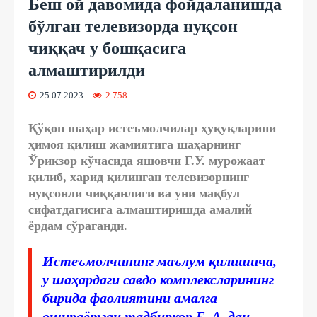
Беш ой давомида фойдаланишда
бўлган телевизорда нуқсон
чиққач у бошқасига
алмаштирилди
25.07.2023
2 758
Қўқон шаҳар истеъмолчилар ҳуқуқларини
ҳимоя қилиш жамиятига шаҳарнинг
Ўрикзор кўчасида яшовчи Г.У. мурожаат
қилиб, харид қилинган телевизорнинг
нуқсонли чиққанлиги ва уни мақбул
сифатдагисига алмаштиришда амалий
ёрдам сўраганди.
Истеъмолчининг маълум қилишича,
у шаҳардаги савдо комплексларининг
бирида фаолиятини амалга
ошираётган тадбиркор Ғ. А. дан