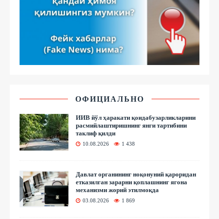
ОФИЦИАЛЬНО
ИИВ йўл ҳаракати қоидабузарликларини
расмийлаштиришнинг янги тартибини
таклиф қилди
10.08.2026
1 438
Давлат органининг ноқонуний қароридан
етказилган зарарни қоплашнинг ягона
механизми жорий этилмоқда
03.08.2026
1 869