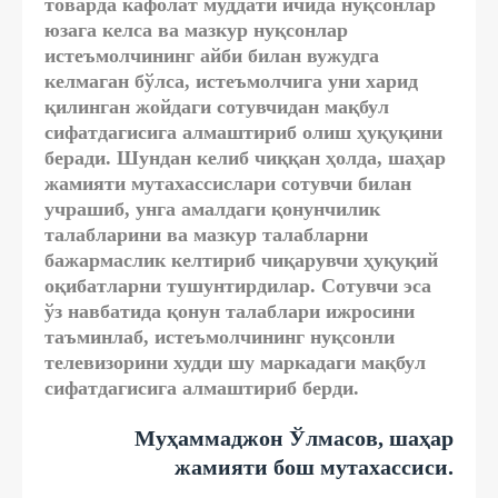
товарда кафолат муддати ичида нуқсонлар
юзага келса ва мазкур нуқсонлар
истеъмолчининг айби билан вужудга
келмаган бўлса, истеъмолчига уни харид
қилинган жойдаги сотувчидан мақбул
сифатдагисига алмаштириб олиш ҳуқуқини
беради. Шундан келиб чиққан ҳолда, шаҳар
жамияти мутахассислари сотувчи билан
учрашиб, унга амалдаги қонунчилик
талабларини ва мазкур талабларни
бажармаслик келтириб чиқарувчи ҳуқуқий
оқибатларни тушунтирдилар. Сотувчи эса
ўз навбатида қонун талаблари ижросини
таъминлаб, истеъмолчининг нуқсонли
телевизорини худди шу маркадаги мақбул
сифатдагисига алмаштириб берди.
Муҳаммаджон Ўлмасов,
шаҳар
жамияти бош мутахассиси
.