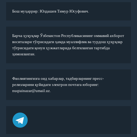
Бош муҳаррир: Юлдашев Тимур Юсуфович.
Барча ҳуқуқлар Ўзбекистон Республикасининг оммавий ахборот
воситалари тўғрисидаги ҳамда муаллифлик ва турдош ҳуқуқлар
тўғрисидаги қонун ҳужжатларида белгиланган тартибда
ҳимояланган.
Фаолиятингизга оид хабарлар, тадбирларнинг пресс-
релизларини қуйидаги электрон почтага юборинг:
nuqtainazar@umail.uz.