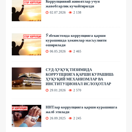
Коррупциявий жиноятлар учун
жавобгарлик кучайтирилди
02.07.2026
2 138
Ўзбекистонда коррупцияга қарши
курашишда ҳокимлар масъулияти
оширилади
06.05.2026
2 465
СУД-ҲУҚУҚ ТИЗИМИДА
КОРРУПЦИЯГА ҚАРШИ КУРАШИШ:
ҲУҚУҚИЙ МЕХАНИЗМЛАР ВА
ИНСТИТУЦИОНАЛ ИСЛОҲОТЛАР
29.01.2026
2 570
ННТлар коррупцияга қарши курашишга
жалб этилади
26.09.2025
2 245