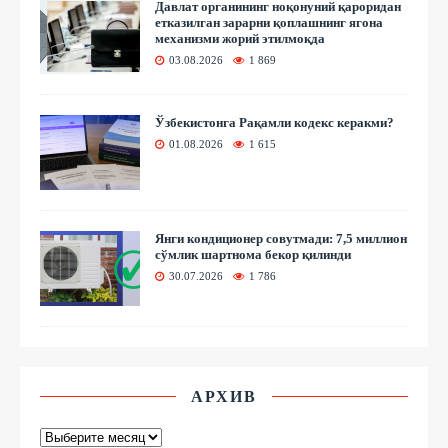
Давлат органининг ноқонуний қароридан
етказилган зарарни қоплашнинг ягона
механизми жорий этилмоқда
03.08.2026
1 869
Ўзбекистонга Рақамли кодекс керакми?
01.08.2026
1 615
Янги кондиционер совутмади: 7,5 миллион
сўмлик шартнома бекор қилинди
30.07.2026
1 786
АРХИВ