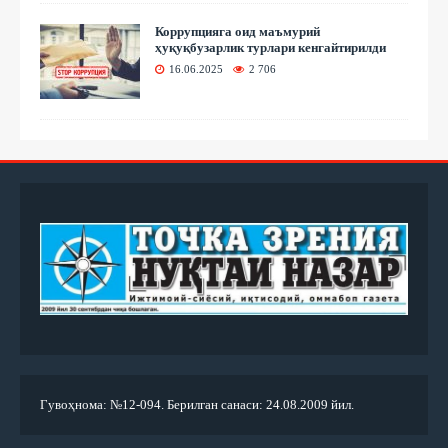
Коррупцияга оид маъмурий
ҳуқуқбузарлик турлари кенгайтирилди
16.06.2025
2 706
Гувоҳнома: №12-094. Берилган санаси: 24.08.2009 йил.