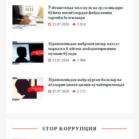
Ўзбекистонда мол-мулк ва ер солиқлари
бўйича имтиёзлардан фойдаланиш
тартиби белгиланди
21.07.2026
1 914
Зўравонликдан жабрланганлар махсус
марказга 6 ойгача жойлаштирилиши
мумкин бўлади
13.07.2026
1 966
Зўравонликдан жабр кўрган болалар ва
аёлларни ҳимоя қилиш кучайтирилмоқда
07.07.2026
2 172
STOP КОРРУПЦИЯ