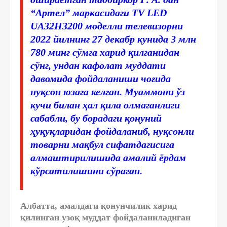
“Артел” маркасидаги TV LED
UA32H3200 моделли телевизорни
2022 йилнинг 27 декабр кунида 3 млн
780 минг сўмга харид қилганидан
сўнг, ундан кафолат муддати
давомида фойдаланиши чоғида
нуқсон юзага келган. Муаммони ўз
кучи билан ҳал қила олмаганлиги
сабабли, бу борадаги қонуний
ҳуқуқларидан фойдаланиб, нуқсонли
товарни мақбул сифатдагисига
алмаштирилишида амалий ёрдам
кўрсатилишини сўраган.
Албатта, амалдаги қонунчилик харид
қилинган узоқ муддат фойдаланиладиган