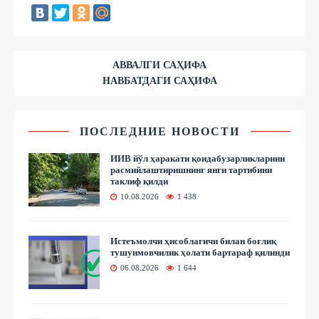
АВВАЛГИ САҲИФА
НАВБАТДАГИ САҲИФА
ПОСЛЕДНИЕ НОВОСТИ
ИИВ йўл ҳаракати қоидабузарликларини
расмийлаштиришнинг янги тартибини
таклиф қилди
10.08.2026
1 438
Истеъмолчи ҳисоблагичи билан боғлиқ
тушунмовчилик ҳолати бартараф қилинди
06.08.2026
1 644