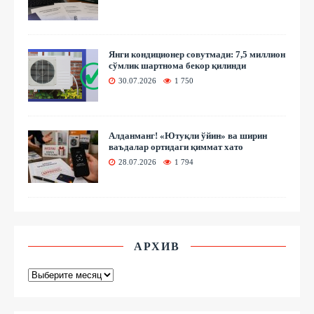
Янги кондиционер совутмади: 7,5 миллион
сўмлик шартнома бекор қилинди
30.07.2026
1 750
Алданманг! «Ютуқли ўйин» ва ширин
ваъдалар ортидаги қиммат хато
28.07.2026
1 794
АРХИВ