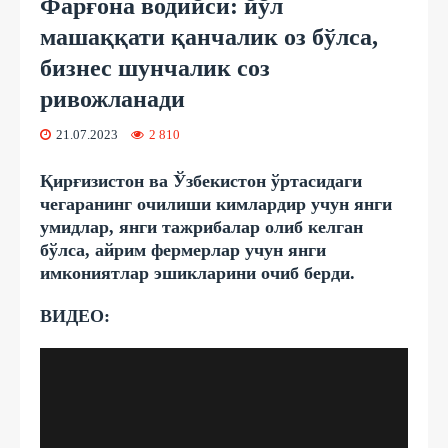
Фарғона водийси: йўл
машаққати қанчалик оз бўлса,
бизнес шунчалик соз
ривожланади
21.07.2023
2 810
Қирғизистон ва Ўзбекистон ўртасидаги
чегаранинг очилиши кимлардир учун янги
умидлар, янги тажрибалар олиб келган
бўлса, айрим фермерлар учун янги
имкониятлар эшикларини очиб берди.
ВИДЕО: