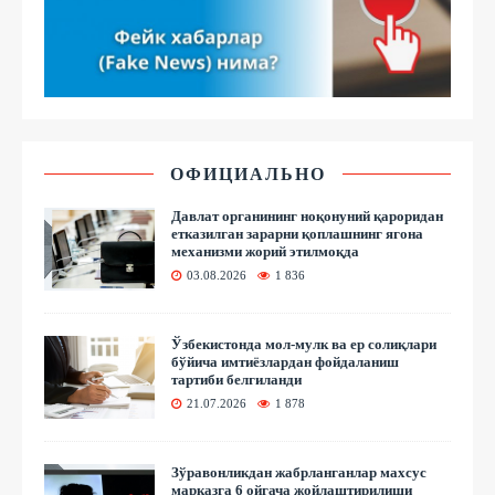
ОФИЦИАЛЬНО
Давлат органининг ноқонуний қароридан
етказилган зарарни қоплашнинг ягона
механизми жорий этилмоқда
03.08.2026
1 836
Ўзбекистонда мол-мулк ва ер солиқлари
бўйича имтиёзлардан фойдаланиш
тартиби белгиланди
21.07.2026
1 878
Зўравонликдан жабрланганлар махсус
марказга 6 ойгача жойлаштирилиши