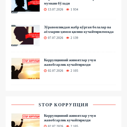
мумкин бўлади
13.07.2026
1 934
Зўравонликдан жабр кўрган болалар ва
аёлларни ҳимоя қилиш кучайтирилмоқда
07.07.2026
2 139
Коррупциявий жиноятлар учун
жавобгарлик кучайтирилди
02.07.2026
2 105
STOP КОРРУПЦИЯ
Коррупциявий жиноятлар учун
жавобгарлик кучайтирилди
02.07.2026
2 105