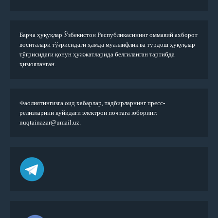
Барча ҳуқуқлар Ўзбекистон Республикасининг оммавий ахборот
воситалари тўғрисидаги ҳамда муаллифлик ва турдош ҳуқуқлар
тўғрисидаги қонун ҳужжатларида белгиланган тартибда
ҳимояланган.
Фаолиятингизга оид хабарлар, тадбирларнинг пресс-
релизларини қуйидаги электрон почтага юборинг:
nuqtainazar@umail.uz.