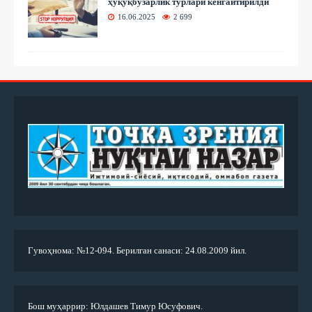
ҳуқуқбузарлик турлари кенгайтирилди
16.06.2025
2 699
Гувоҳнома: №12-094. Берилган санаси: 24.08.2009 йил.
Бош муҳаррир: Юлдашев Тимур Юсуфович.