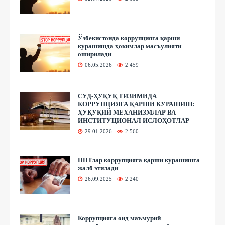
Ўзбекистонда коррупцияга қарши
курашишда ҳокимлар масъулияти
оширилади
06.05.2026
2 459
СУД-ҲУҚУҚ ТИЗИМИДА
КОРРУПЦИЯГА ҚАРШИ КУРАШИШ:
ҲУҚУҚИЙ МЕХАНИЗМЛАР ВА
ИНСТИТУЦИОНАЛ ИСЛОҲОТЛАР
29.01.2026
2 560
ННТлар коррупцияга қарши курашишга
жалб этилади
26.09.2025
2 240
Коррупцияга оид маъмурий