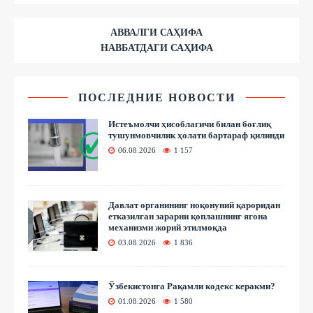
АВВАЛГИ САҲИФА
НАВБАТДАГИ САҲИФА
ПОСЛЕДНИЕ НОВОСТИ
Истеъмолчи ҳисоблагичи билан боғлиқ
тушунмовчилик ҳолати бартараф қилинди
06.08.2026
1 157
Давлат органининг ноқонуний қароридан
етказилган зарарни қоплашнинг ягона
механизми жорий этилмоқда
03.08.2026
1 836
Ўзбекистонга Рақамли кодекс керакми?
01.08.2026
1 580