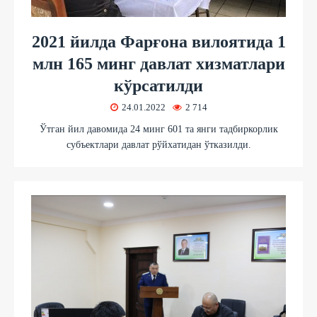
2021 йилда Фарғона вилоятида 1
млн 165 минг давлат хизматлари
кўрсатилди
24.01.2022
2 714
Ўтган йил давомида 24 минг 601 та янги тадбиркорлик
субъектлари давлат рўйхатидан ўтказилди.