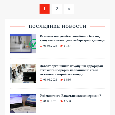
1
2
»
ПОСЛЕДНИЕ НОВОСТИ
Истеъмолчи ҳисоблагичи билан боғлиқ
тушунмовчилик ҳолати бартараф қилинди
06.08.2026
1 157
Давлат органининг ноқонуний қароридан
етказилган зарарни қоплашнинг ягона
механизми жорий этилмоқда
03.08.2026
1 836
Ўзбекистонга Рақамли кодекс керакми?
01.08.2026
1 580