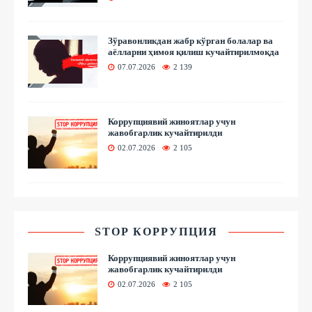
Зўравонликдан жабр кўрган болалар ва
аёлларни ҳимоя қилиш кучайтирилмоқда
07.07.2026
2 139
Коррупциявий жиноятлар учун
жавобгарлик кучайтирилди
02.07.2026
2 105
STOP КОРРУПЦИЯ
Коррупциявий жиноятлар учун
жавобгарлик кучайтирилди
02.07.2026
2 105