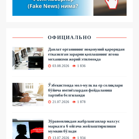
ОФИЦИАЛЬНО
Давлат органининг ноқонуний қароридан
етказилган зарарни қоплашнинг ягона
механизми жорий этилмоқда
03.08.2026
1 836
Ўзбекистонда мол-мулк ва ер солиқлари
бўйича имтиёзлардан фойдаланиш
тартиби белгиланди
21.07.2026
1 878
Зўравонликдан жабрланганлар махсус
марказга 6 ойгача жойлаштирилиши
мумкин бўлади
13.07.2026
1 934