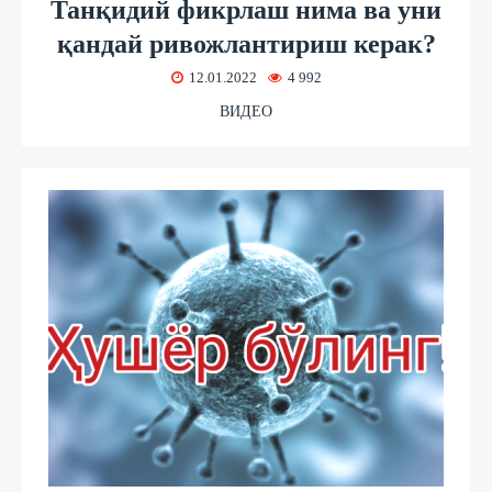
Танқидий фикрлаш нима ва уни
қандай ривожлантириш керак?
12.01.2022
4 992
ВИДЕО