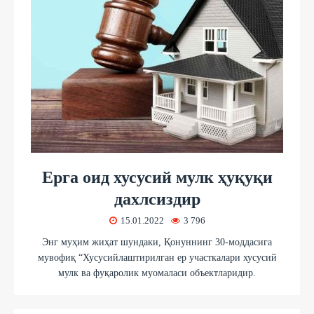
Ерга оид хусусий мулк ҳуқуқи
дахлсиздир
15.01.2022
3 796
Энг муҳим жиҳат шундаки, Қонуннинг 30-моддасига
мувофиқ “Хусусийлаштирилган ер участкалари хусусий
мулк ва фуқаролик муомаласи объектларидир.