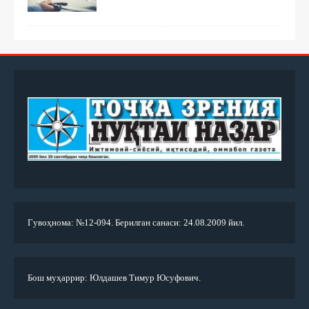
Гувоҳнома: №12-094. Берилган санаси: 24.08.2009 йил.
Бош муҳаррир: Юлдашев Тимур Юсуфович.