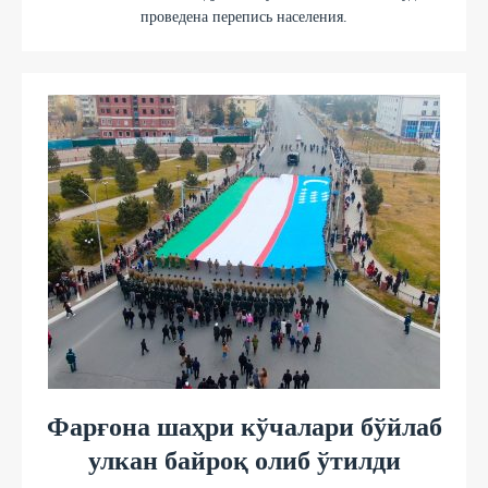
проведена перепись населения.
Фарғона шаҳри кўчалари бўйлаб
улкан байроқ олиб ўтилди