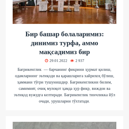
Бир башар болаларимиз:
динимиз турфа, аммо
мақсадимиз бир
29.01.2022
2 937
Бағрикенглик — барчанинг фикрини ҳурмат қилиш,
одамларнинг эътиқоди ва қарашларига хайрихоҳ бўлиш,
ҳаммани тўғри тушунишдир. Бағрикенгликни билим,
самимият, очиқ мулоқот ҳамда ҳур фикр, виждон ва
эътиқод вужудга келтиради. Бағрикенглик тинчликка йўл
очади, урушларни тўхтатади.