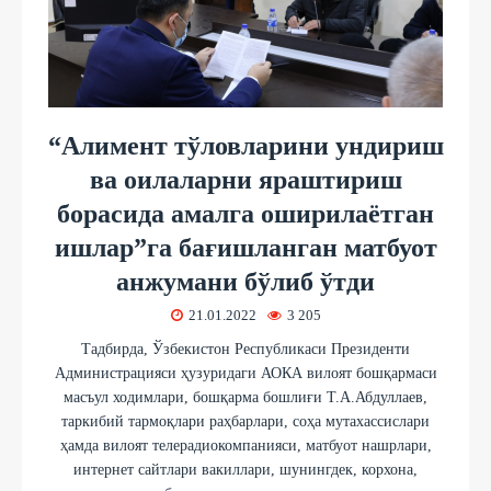
“Алимент тўловларини ундириш
ва оилаларни яраштириш
борасида амалга оширилаётган
ишлар”га бағишланган матбуот
анжумани бўлиб ўтди
21.01.2022
3 205
Тадбирда, Ўзбекистон Республикаси Президенти
Администрацияси ҳузуридаги АОКА вилоят бошқармаси
масъул ходимлари, бошқарма бошлиғи Т.А.Абдуллаев,
таркибий тармоқлари раҳбарлари, соҳа мутахассислари
ҳамда вилоят телерадиокомпанияси, матбуот нашрлари,
интернет сайтлари вакиллари, шунингдек, корхона,