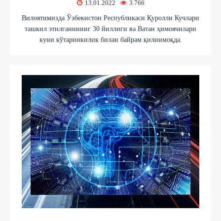
13.01.2022
3 766
Вилоятимизда Ўзбекистон Республикаси Қуролли Кучлари
ташкил этилганининг 30 йиллиги ва Ватан ҳимоячилари
куни кўтаринкилик билан байрам қилинмоқда.