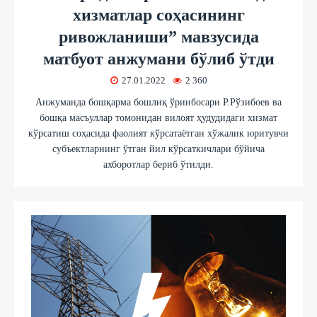
хизматлар соҳасининг
ривожланиши” мавзусида
матбуот анжумани бўлиб ўтди
27.01.2022
2 360
Анжуманда бошқарма бошлиқ ўринбосари Р.Рўзибоев ва
бошқа масъуллар томонидан вилоят ҳудудидаги хизмат
кўрсатиш соҳасида фаолият кўрсатаётган хўжалик юритувчи
субъектларнинг ўтган йил кўрсаткичлари бўйича
ахборотлар бериб ўтилди.