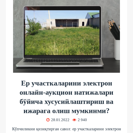
Ер участкаларини электрон
онлайн-аукцион натижалари
бўйича хусусийлаштириш ва
ижарага олиш мумкинми?
28.01.2022
2 940
Кўпчиликни қизиқтирган савол: ер участкаларини электрон