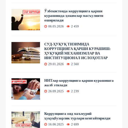
Ўзбекистонда коррупцияга қарши
курашишда ҳокимлар масъулияти
оширилади
06.05.2026
2 459
СУД-ҲУҚУҚ ТИЗИМИДА
КОРРУПЦИЯГА ҚАРШИ КУРАШИШ:
ҲУҚУҚИЙ МЕХАНИЗМЛАР ВА
ИНСТИТУЦИОНАЛ ИСЛОҲОТЛАР
29.01.2026
2 560
ННТлар коррупцияга қарши курашишга
жалб этилади
26.09.2025
2 239
Коррупцияга оид маъмурий
ҳуқуқбузарлик турлари кенгайтирилди
16.06.2025
2 699