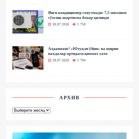
Янги кондиционер совутмади: 7,5 миллион
сўмлик шартнома бекор қилинди
30.07.2026
1 750
Алданманг! «Ютуқли ўйин» ва ширин
ваъдалар ортидаги қиммат хато
28.07.2026
1 794
АРХИВ