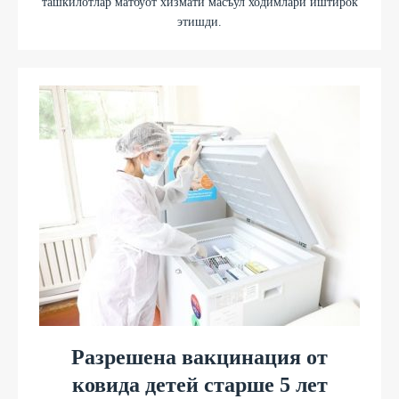
ташкилотлар матбуот хизмати масъул ходимлари иштирок
этишди.
Разрешена вакцинация от
ковида детей старше 5 лет