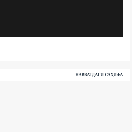
НАВБАТДАГИ САҲИФА