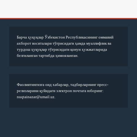
Барча ҳуқуқлар Ўзбекистон Республикасининг оммавий
ахборот воситалари тўғрисидаги ҳамда муаллифлик ва
турдош ҳуқуқлар тўғрисидаги қонун ҳужжатларида
белгиланган тартибда ҳимояланган.
Фаолиятингизга оид хабарлар, тадбирларнинг пресс-
релизларини қуйидаги электрон почтага юборинг:
nuqtainazar@umail.uz.