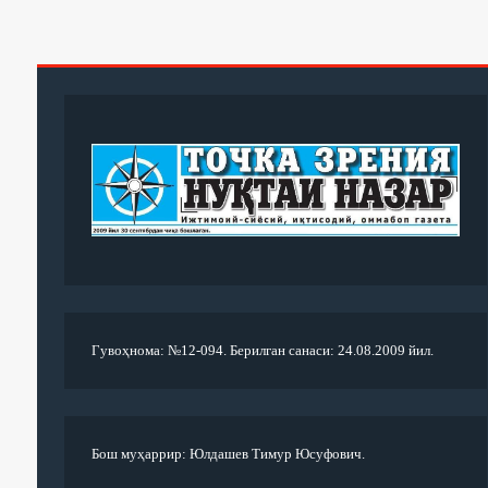
Гувоҳнома: №12-094. Берилган санаси: 24.08.2009 йил.
Бош муҳаррир: Юлдашев Тимур Юсуфович.