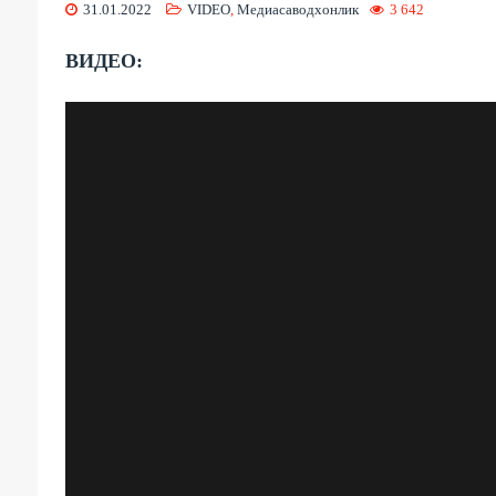
31.01.2022
VIDEO
,
Медиасаводхонлик
3 642
ВИДЕО: