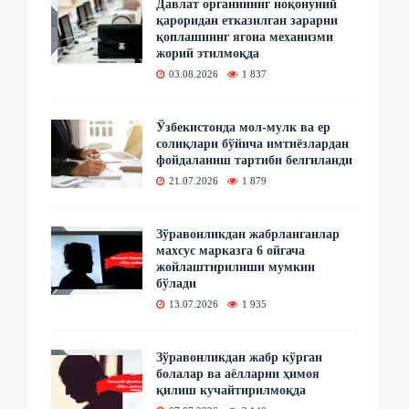
Давлат органининг ноқонуний
қароридан етказилган зарарни
қоплашнинг ягона механизми
жорий этилмоқда
03.08.2026
1 837
Ўзбекистонда мол-мулк ва ер
солиқлари бўйича имтиёзлардан
фойдаланиш тартиби белгиланди
21.07.2026
1 879
Зўравонликдан жабрланганлар
махсус марказга 6 ойгача
жойлаштирилиши мумкин
бўлади
13.07.2026
1 935
Зўравонликдан жабр кўрган
болалар ва аёлларни ҳимоя
қилиш кучайтирилмоқда