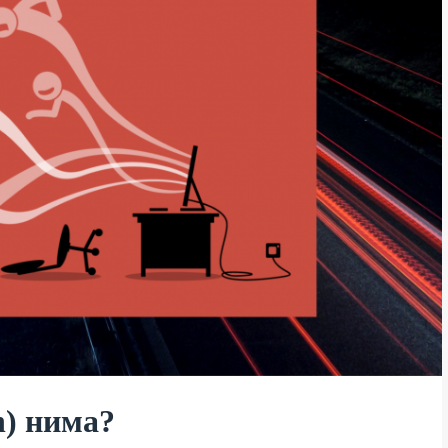
h) нима?