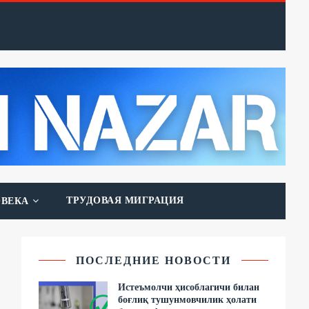
ТРУДОВАЯ МИГРАЦИЯ
ОВЕКА
ПОСЛЕДНИЕ НОВОСТИ
Истеъмолчи ҳисоблагичи билан
боғлиқ тушунмовчилик ҳолати