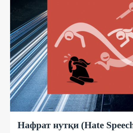
Нафрат нутқи (Hate Speec