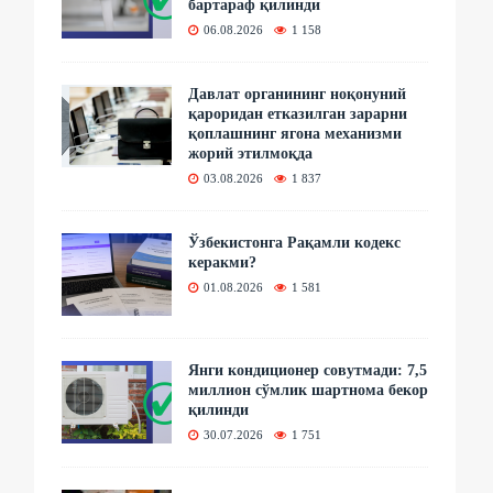
бартараф қилинди
06.08.2026
1 158
Давлат органининг ноқонуний
қароридан етказилган зарарни
қоплашнинг ягона механизми
жорий этилмоқда
03.08.2026
1 837
Ўзбекистонга Рақамли кодекс
керакми?
01.08.2026
1 581
Янги кондиционер совутмади: 7,5
миллион сўмлик шартнома бекор
қилинди
30.07.2026
1 751