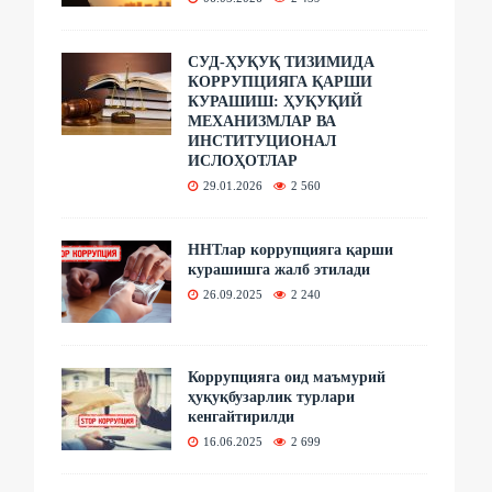
СУД-ҲУҚУҚ ТИЗИМИДА
КОРРУПЦИЯГА ҚАРШИ
КУРАШИШ: ҲУҚУҚИЙ
МЕХАНИЗМЛАР ВА
ИНСТИТУЦИОНАЛ
ИСЛОҲОТЛАР
29.01.2026
2 560
ННТлар коррупцияга қарши
курашишга жалб этилади
26.09.2025
2 240
Коррупцияга оид маъмурий
ҳуқуқбузарлик турлари
кенгайтирилди
16.06.2025
2 699