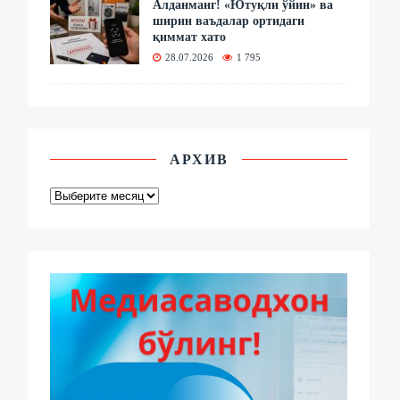
Алданманг! «Ютуқли ўйин» ва
ширин ваъдалар ортидаги
қиммат хато
28.07.2026
1 795
АРХИВ