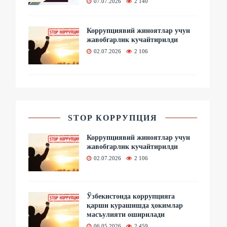
07.07.2026
2 140
Коррупциявий жиноятлар учун
жавобгарлик кучайтирилди
02.07.2026
2 106
STOP КОРРУПЦИЯ
Коррупциявий жиноятлар учун
жавобгарлик кучайтирилди
02.07.2026
2 106
Ўзбекистонда коррупцияга
қарши курашишда ҳокимлар
масъулияти оширилади
06.05.2026
2 459