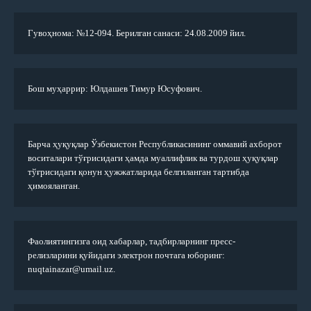
Гувоҳнома: №12-094. Берилган санаси: 24.08.2009 йил.
Бош муҳаррир: Юлдашев Тимур Юсуфович.
Барча ҳуқуқлар Ўзбекистон Республикасининг оммавий ахборот
воситалари тўғрисидаги ҳамда муаллифлик ва турдош ҳуқуқлар
тўғрисидаги қонун ҳужжатларида белгиланган тартибда
ҳимояланган.
Фаолиятингизга оид хабарлар, тадбирларнинг пресс-
релизларини қуйидаги электрон почтага юборинг:
nuqtainazar@umail.uz.