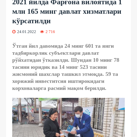
2021 йилда Фарғона вилоятида 1
млн 165 минг давлат хизматлари
кўрсатилди
24.01.2022
2 716
Ўтган йил давомида 24 минг 601 та янги
тадбиркорлик субъектлари давлат
рўйхатидан ўтказилди. Шундан 10 минг 78
тасини юридик ва 14 минг 523 тасини
жисмоний шахслар ташкил этмоқда. 59 та
хорижий инвеститсия иштирокидаги
корхоналарга расмий мақом берилди.