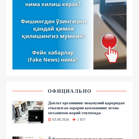
ОФИЦИАЛЬНО
Давлат органининг ноқонуний қароридан
етказилган зарарни қоплашнинг ягона
механизми жорий этилмоқда
03.08.2026
1 837
Ўзбекистонда мол-мулк ва ер солиқлари