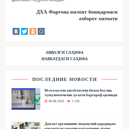
ДХА Фарғона вилоят бошқармаси
ахборот хизмати
АВВАЛГИ САҲИФА
НАВБАТДАГИ САҲИФА
ПОСЛЕДНИЕ НОВОСТИ
Истеъмолчи ҳисоблагичи билан боғлиқ
тушунмовчилик ҳолати бартараф қилинди
06.08.2026
1 158
Давлат органининг ноқонуний қароридан
етказилган зарарни қоплашнинг ягона