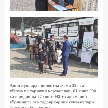
Айни кунларда вилоятда жами 396 та
қўшма ва хорижий корхоналар, 61 минг 994
та юридик ва 77 минг 442 та жисмоний
кўринишга эга тадбиркорлик субъектлари
фаолият кўрсатмоқда.