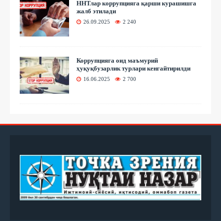
ННТлар коррупцияга қарши курашишга
жалб этилади
26.09.2025
2 240
Коррупцияга оид маъмурий
ҳуқуқбузарлик турлари кенгайтирилди
16.06.2025
2 700