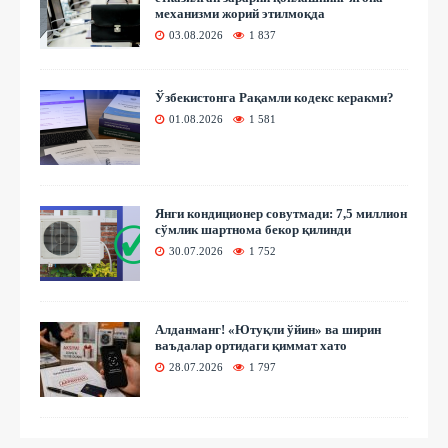
механизми жорий этилмоқда
03.08.2026
1 837
Ўзбекистонга Рақамли кодекс керакми?
01.08.2026
1 581
Янги кондиционер совутмади: 7,5 миллион
сўмлик шартнома бекор қилинди
30.07.2026
1 752
Алданманг! «Ютуқли ўйин» ва ширин
ваъдалар ортидаги қиммат хато
28.07.2026
1 797