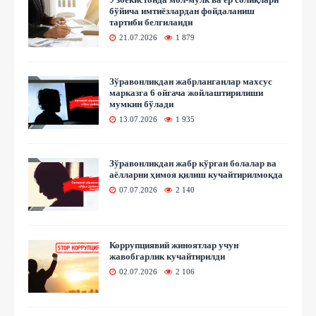
бўйича имтиёзлардан фойдаланиш
тартиби белгиланди
21.07.2026
1 879
Зўравонликдан жабрланганлар махсус
марказга 6 ойгача жойлаштирилиши
мумкин бўлади
13.07.2026
1 935
Зўравонликдан жабр кўрган болалар ва
аёлларни ҳимоя қилиш кучайтирилмоқда
07.07.2026
2 140
Коррупциявий жиноятлар учун
жавобгарлик кучайтирилди
02.07.2026
2 106