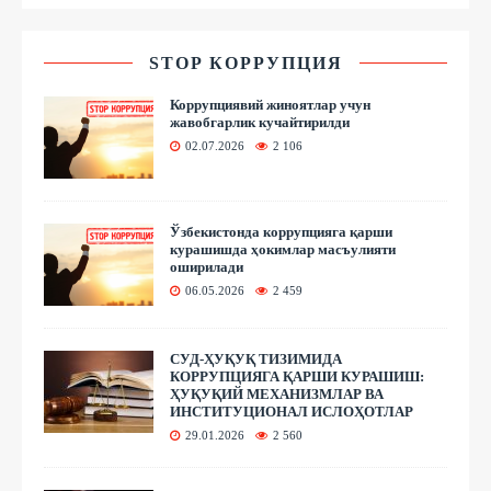
STOP КОРРУПЦИЯ
Коррупциявий жиноятлар учун
жавобгарлик кучайтирилди
02.07.2026
2 106
Ўзбекистонда коррупцияга қарши
курашишда ҳокимлар масъулияти
оширилади
06.05.2026
2 459
СУД-ҲУҚУҚ ТИЗИМИДА
КОРРУПЦИЯГА ҚАРШИ КУРАШИШ:
ҲУҚУҚИЙ МЕХАНИЗМЛАР ВА
ИНСТИТУЦИОНАЛ ИСЛОҲОТЛАР
29.01.2026
2 560