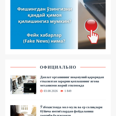
ОФИЦИАЛЬНО
Давлат органининг ноқонуний қароридан
етказилган зарарни қоплашнинг ягона
механизми жорий этилмоқда
03.08.2026
1 849
Ўзбекистонда мол-мулк ва ер солиқлари
бўйича имтиёзлардан фойдаланиш
тартиби белгиланди