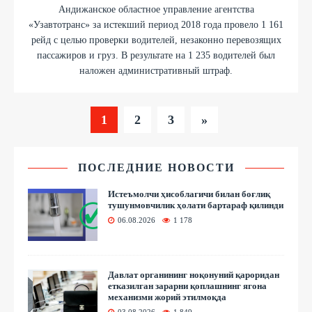
Андижанское областное управление агентства
«Узавтотранс» за истекший период 2018 года провело 1 161
рейд с целью проверки водителей, незаконно перевозящих
пассажиров и груз. В результате на 1 235 водителей был
наложен административный штраф.
1
2
3
»
ПОСЛЕДНИЕ НОВОСТИ
Истеъмолчи ҳисоблагичи билан боғлиқ
тушунмовчилик ҳолати бартараф қилинди
06.08.2026
1 178
Давлат органининг ноқонуний қароридан
етказилган зарарни қоплашнинг ягона
механизми жорий этилмоқда