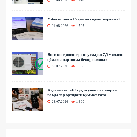
03.08.2026
1 849
Ўзбекистонга Рақамли кодекс керакми?
01.08.2026
1 595
Янги кондиционер совутмади: 7,5 миллион
сўмлик шартнома бекор қилинди
30.07.2026
1 765
Алданманг! «Ютуқли ўйин» ва ширин
ваъдалар ортидаги қиммат хато
28.07.2026
1 809