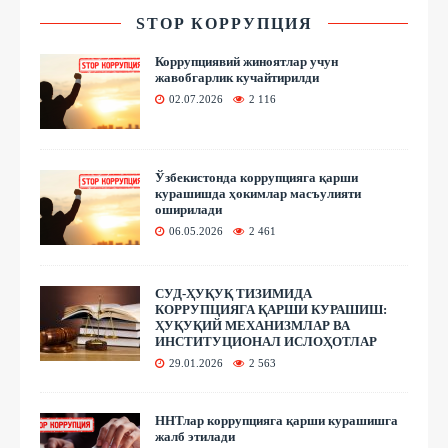
STOP КОРРУПЦИЯ
Коррупциявий жиноятлар учун
жавобгарлик кучайтирилди
02.07.2026
2 116
Ўзбекистонда коррупцияга қарши
курашишда ҳокимлар масъулияти
оширилади
06.05.2026
2 461
СУД-ҲУҚУҚ ТИЗИМИДА
КОРРУПЦИЯГА ҚАРШИ КУРАШИШ:
ҲУҚУҚИЙ МЕХАНИЗМЛАР ВА
ИНСТИТУЦИОНАЛ ИСЛОҲОТЛАР
29.01.2026
2 563
ННТлар коррупцияга қарши курашишга
жалб этилади