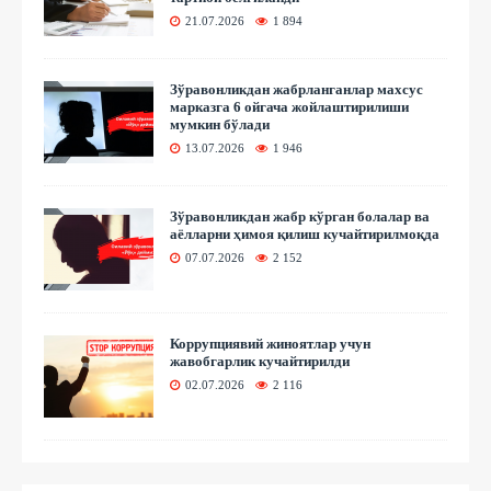
21.07.2026
1 894
Зўравонликдан жабрланганлар махсус
марказга 6 ойгача жойлаштирилиши
мумкин бўлади
13.07.2026
1 946
Зўравонликдан жабр кўрган болалар ва
аёлларни ҳимоя қилиш кучайтирилмоқда
07.07.2026
2 152
Коррупциявий жиноятлар учун
жавобгарлик кучайтирилди
02.07.2026
2 116