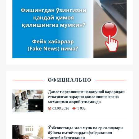
ОФИЦИАЛЬНО
Давлат органининг ноқонуний қароридан
етказилган зарарни қоплашнинг ягона
механизми жорий этилмоқда
03.08.2026
1 832
Ўзбекистонда мол-мулк ва ер солиқлари
бўйича имтиёзлардан фойдаланиш
тартиби белгиланди