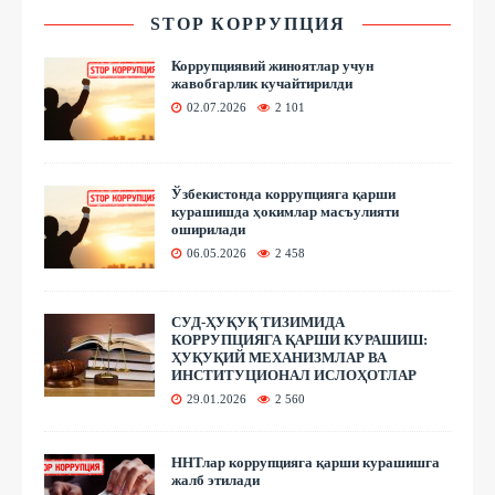
STOP КОРРУПЦИЯ
Коррупциявий жиноятлар учун
жавобгарлик кучайтирилди
02.07.2026
2 101
Ўзбекистонда коррупцияга қарши
курашишда ҳокимлар масъулияти
оширилади
06.05.2026
2 458
СУД-ҲУҚУҚ ТИЗИМИДА
КОРРУПЦИЯГА ҚАРШИ КУРАШИШ:
ҲУҚУҚИЙ МЕХАНИЗМЛАР ВА
ИНСТИТУЦИОНАЛ ИСЛОҲОТЛАР
29.01.2026
2 560
ННТлар коррупцияга қарши курашишга
жалб этилади