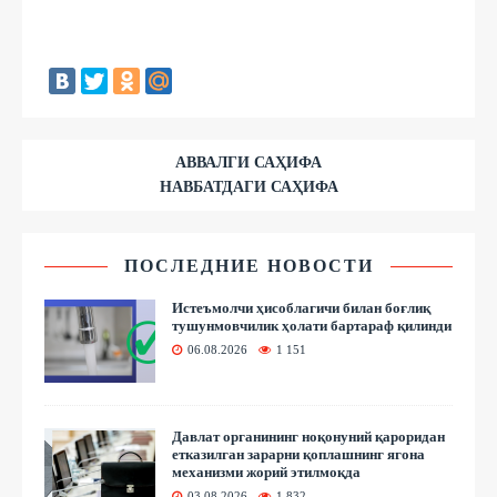
АВВАЛГИ САҲИФА
НАВБАТДАГИ САҲИФА
ПОСЛЕДНИЕ НОВОСТИ
Истеъмолчи ҳисоблагичи билан боғлиқ
тушунмовчилик ҳолати бартараф қилинди
06.08.2026
1 151
Давлат органининг ноқонуний қароридан
етказилган зарарни қоплашнинг ягона
механизми жорий этилмоқда
03.08.2026
1 832