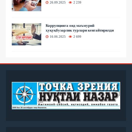
26.09.2025
2 239
Коррупцияга оид маъмурий
ҳуқуқбузарлик турлари кенгайтирилди
16.06.2025
2 699