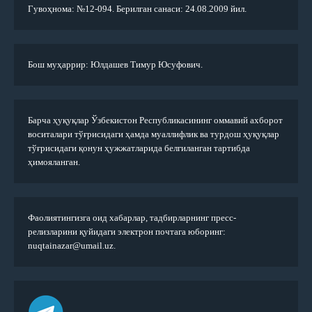
Гувоҳнома: №12-094. Берилган санаси: 24.08.2009 йил.
Бош муҳаррир: Юлдашев Тимур Юсуфович.
Барча ҳуқуқлар Ўзбекистон Республикасининг оммавий ахборот
воситалари тўғрисидаги ҳамда муаллифлик ва турдош ҳуқуқлар
тўғрисидаги қонун ҳужжатларида белгиланган тартибда
ҳимояланган.
Фаолиятингизга оид хабарлар, тадбирларнинг пресс-
релизларини қуйидаги электрон почтага юборинг:
nuqtainazar@umail.uz.