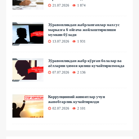
21.07.2026
1 874
Зўравонликдан жабрланганлар махсус
марказга 6 ойгача жойлаштирилиши
мумкин бўлади
13.07.2026
1 931
Зўравонликдан жабр кўрган болалар ва
аёлларни ҳимоя қилиш кучайтирилмоқда
07.07.2026
2 136
Коррупциявий жиноятлар учун
жавобгарлик кучайтирилди
02.07.2026
2 101