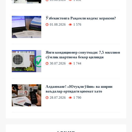
Ўзбекистонга Рақамли кодекс керакми?
01.08.2026
1 576
Янги кондиционер совутмади: 7,5 миллион
сўмлик шартнома бекор қилинди
30.07.2026
1 744
Алданманг! «Ютуқли ўйин» ва ширин
ваъдалар ортидаги қиммат хато
28.07.2026
1 790