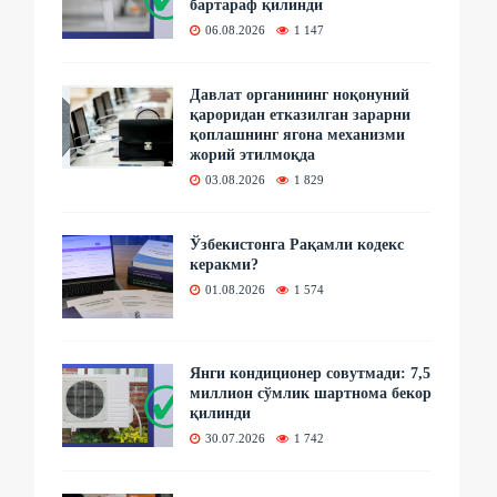
бартараф қилинди
06.08.2026
1 147
Давлат органининг ноқонуний
қароридан етказилган зарарни
қоплашнинг ягона механизми
жорий этилмоқда
03.08.2026
1 829
Ўзбекистонга Рақамли кодекс
керакми?
01.08.2026
1 574
Янги кондиционер совутмади: 7,5
миллион сўмлик шартнома бекор
қилинди
30.07.2026
1 742