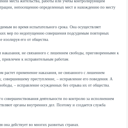
нении места жительства, работы или учебы контролирующим
страции, непосещению определенных мест и нахождению по месту
димым во время испытательного срока. Она осуществляет
ских мер по недопущению совершения подсудимым повторных
е изолируя его от общества.
 наказания, не связанного с лишением свободы, приговоренными к
, привлечен к исправительным работам.
ом растет применение наказания, не связанного с лишением
у, совершившему преступление, – исправление его поведения. А
вободы, – исправление осужденных без отрыва их от общества.
его совершенствования деятельности по контролю за исполнением
твляют органы внутренних дел. Поэтому и создается служба
я она действует во многих развитых странах.