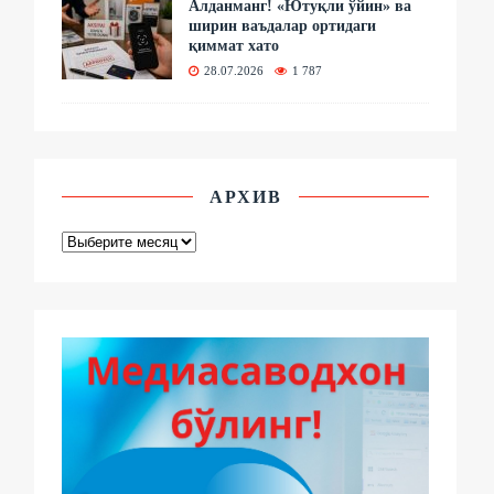
Алданманг! «Ютуқли ўйин» ва
ширин ваъдалар ортидаги
қиммат хато
28.07.2026
1 787
АРХИВ