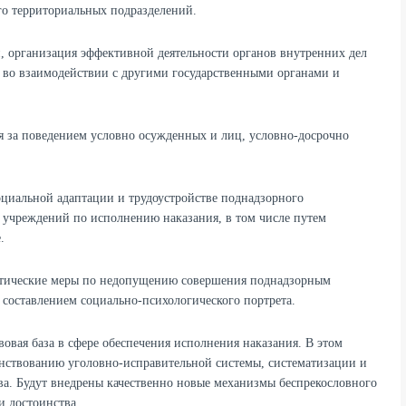
о территориальных подразделений.
и, организация эффективной деятельности органов внутренних дел
 во взаимодействии с другими государственными органами и
ля за поведением условно осужденных и лиц, условно-досрочно
социальной адаптации и трудоустройстве поднадзорного
 учреждений по исполнению наказания, в том числе путем
.
ктические меры по недопущению совершения поднадзорным
 составлением социально-психологического портрета.
овая база в сфере обеспечения исполнения наказания. В этом
енствованию уголовно-исправительной системы, систематизации и
а. Будут внедрены качественно новые механизмы беспрекословного
и достоинства.