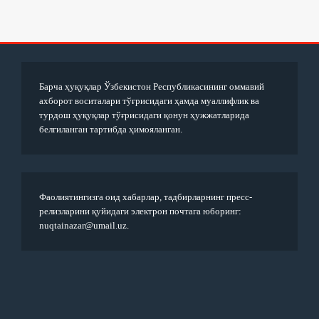
Барча ҳуқуқлар Ўзбекистон Республикасининг оммавий
ахборот воситалари тўғрисидаги ҳамда муаллифлик ва
турдош ҳуқуқлар тўғрисидаги қонун ҳужжатларида
белгиланган тартибда ҳимояланган.
Фаолиятингизга оид хабарлар, тадбирларнинг пресс-
релизларини қуйидаги электрон почтага юборинг:
nuqtainazar@umail.uz.