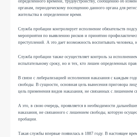
определенного времени, трудоустройству, сообщению об изме
органам, периодическому посещению данного органа для реги
жительства в определенное время.
Служба пробации контролирует исполнение обязательств подсу
мероприятия по выявлению рисков и принятию профилактиче
преступлений. А это дает возможность воспитывать человека, н
Служба пробации также осуществляет контроль за исполнением
испытательному сроку, но и тех, кто лишен определенных прав
В связи с либерализацией исполнения наказания с каждым год
свободы. В сущности, основная цель вынесения приговора лиц
цель применения видов наказания, не связанных с лишением с
А это, в свою очередь, проявляется в необходимости дальнейш
наказания, не связанного с лишением свободы, которую осущес
пробации.
Такая службы впервые появилась в 1887 году. В настоящее врем