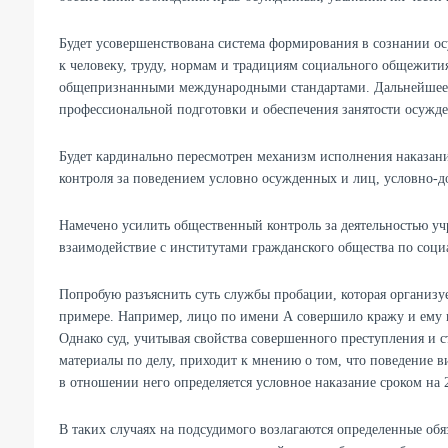
Будет усовершенствована система формирования в сознании о
к человеку, труду, нормам и традициям социального общежития
общепризнанными международными стандартами. Дальнейшее р
профессиональной подготовки и обеспечения занятости осужд
Будет кардинально пересмотрен механизм исполнения наказан
контроля за поведением условно осужденных и лиц, условно-д
Намечено усилить общественный контроль за деятельностью уч
взаимодействие с институтами гражданского общества по соци
Попробую разъяснить суть службы пробации, которая организуе
примере. Например, лицо по имени А совершило кражу и ему н
Однако суд, учитывая свойства совершенного преступления и с
материалы по делу, приходит к мнению о том, что поведение в
в отношении него определяется условное наказание сроком на 2
В таких случаях на подсудимого возлагаются определенные об