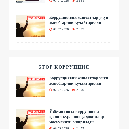
07.07.2026
2 131
Коррупциявий жиноятлар учун
жавобгарлик кучайтирилди
02.07.2026
2 099
STOP КОРРУПЦИЯ
Коррупциявий жиноятлар учун
жавобгарлик кучайтирилди
02.07.2026
2 099
Ўзбекистонда коррупцияга
қарши курашишда ҳокимлар
масъулияти оширилади
06.05.2026
2 457