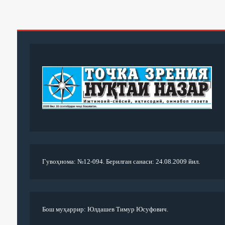
Гувоҳнома: №12-094. Берилган санаси: 24.08.2009 йил.
Бош муҳаррир: Юлдашев Тимур Юсуфович.