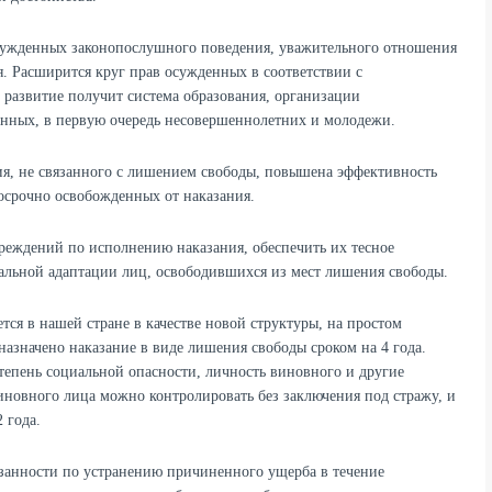
сужденных законопослушного поведения, уважительного отношения
. Расширится круг прав осужденных в соответствии с
азвитие получит система образования, организации
енных, в первую очередь несовершеннолетних и молодежи.
ия, не связанного с лишением свободы, повышена эффективность
осрочно освобожденных от наказания.
реждений по исполнению наказания, обеспечить их тесное
альной адаптации лиц, освободившихся из мест лишения свободы.
тся в нашей стране в качестве новой структуры, на простом
азначено наказание в виде лишения свободы сроком на 4 года.
тепень социальной опасности, личность виновного и другие
иновного лица можно контролировать без заключения под стражу, и
 года.
язанности по устранению причиненного ущерба в течение