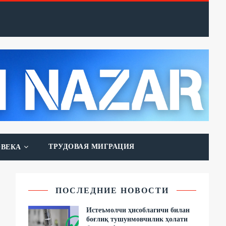
ТРУДОВАЯ МИГРАЦИЯ
ОВЕКА
ПОСЛЕДНИЕ НОВОСТИ
Истеъмолчи ҳисоблагичи билан
боғлиқ тушунмовчилик ҳолати