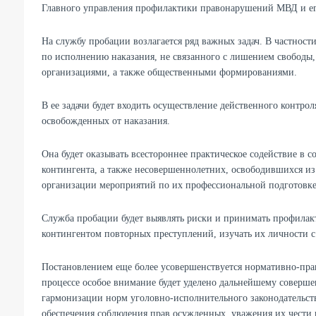
Главного управления профилактики правонарушений МВД и ег
На службу пробации возлагается ряд важных задач. В частност
по исполнению наказания, не связанного с лишением свободы,
организациями, а также общественными формированиями.
В ее задачи будет входить осуществление действенного контро
освобожденных от наказания.
Она будет оказывать всестороннее практическое содействие в 
контингента, а также несовершеннолетних, освободившихся из
организации мероприятий по их профессиональной подготовке
Служба пробации будет выявлять риски и принимать профила
контингентом повторных преступлений, изучать их личности с
Постановлением еще более усовершенствуется нормативно-прав
процессе особое внимание будет уделено дальнейшему соверш
гармонизации норм уголовно-исполнительного законодательств
обеспечения соблюдения прав осужденных, уважения их чести 