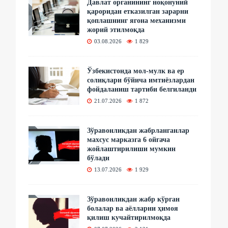
Давлат органининг ноқонуний
қароридан етказилган зарарни
қоплашнинг ягона механизми
жорий этилмоқда
03.08.2026
1 829
Ўзбекистонда мол-мулк ва ер
солиқлари бўйича имтиёзлардан
фойдаланиш тартиби белгиланди
21.07.2026
1 872
Зўравонликдан жабрланганлар
махсус марказга 6 ойгача
жойлаштирилиши мумкин
бўлади
13.07.2026
1 929
Зўравонликдан жабр кўрган
болалар ва аёлларни ҳимоя
қилиш кучайтирилмоқда