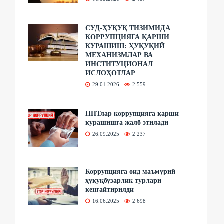
СУД-ҲУҚУҚ ТИЗИМИДА
КОРРУПЦИЯГА ҚАРШИ
КУРАШИШ: ҲУҚУҚИЙ
МЕХАНИЗМЛАР ВА
ИНСТИТУЦИОНАЛ
ИСЛОҲОТЛАР
29.01.2026
2 559
ННТлар коррупцияга қарши
курашишга жалб этилади
26.09.2025
2 237
Коррупцияга оид маъмурий
ҳуқуқбузарлик турлари
кенгайтирилди
16.06.2025
2 698