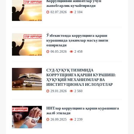
Коррупциявий жиноятлар учун
жавобгарлик кучайтирилди
02.07.2026
2 104
Ўзбекистонда коррупцияга қарши
курашишда ҳокимлар масъулияти
оширилади
06.05.2026
2 458
СУД-ҲУҚУҚ ТИЗИМИДА
КОРРУПЦИЯГА ҚАРШИ КУРАШИШ:
ҲУҚУҚИЙ МЕХАНИЗМЛАР ВА
ИНСТИТУЦИОНАЛ ИСЛОҲОТЛАР
29.01.2026
2 560
ННТлар коррупцияга қарши курашишга
жалб этилади
26.09.2025
2 239