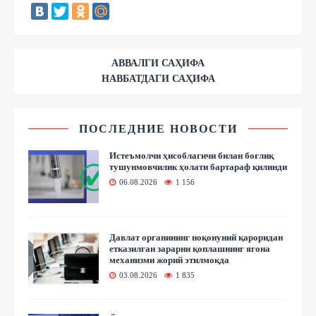
АВВАЛГИ САҲИФА
НАВБАТДАГИ САҲИФА
ПОСЛЕДНИЕ НОВОСТИ
Истеъмолчи ҳисоблагичи билан боғлиқ
тушунмовчилик ҳолати бартараф қилинди
06.08.2026
1 156
Давлат органининг ноқонуний қароридан
етказилган зарарни қоплашнинг ягона
механизми жорий этилмоқда
03.08.2026
1 835