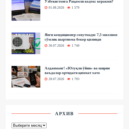
Ўзбекистонга Рақамли кодекс керакми?
01.08.2026
1 579
Янги кондиционер совутмади: 7,5 миллион
сўмлик шартнома бекор қилинди
30.07.2026
1 749
Алданманг! «Ютуқли ўйин» ва ширин
ваъдалар ортидаги қиммат хато
28.07.2026
1 793
АРХИВ