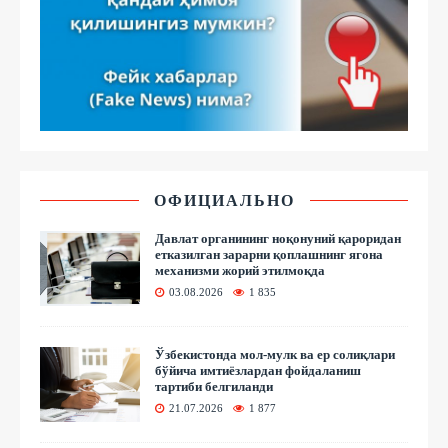
ОФИЦИАЛЬНО
Давлат органининг ноқонуний қароридан
етказилган зарарни қоплашнинг ягона
механизми жорий этилмоқда
03.08.2026
1 835
Ўзбекистонда мол-мулк ва ер солиқлари
бўйича имтиёзлардан фойдаланиш
тартиби белгиланди
21.07.2026
1 877