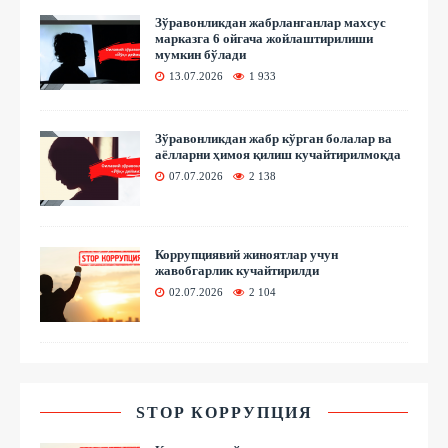
Зўравонликдан жабрланганлар махсус
марказга 6 ойгача жойлаштирилиши
мумкин бўлади
13.07.2026
1 933
Зўравонликдан жабр кўрган болалар ва
аёлларни ҳимоя қилиш кучайтирилмоқда
07.07.2026
2 138
Коррупциявий жиноятлар учун
жавобгарлик кучайтирилди
02.07.2026
2 104
STOP КОРРУПЦИЯ