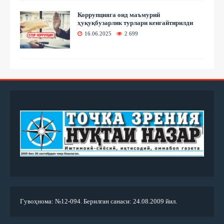
Коррупцияга оид маъмурий
ҳуқуқбузарлик турлари кенгайтирилди
16.06.2025
2 699
Гувоҳнома: №12-094. Берилган санаси: 24.08.2009 йил.