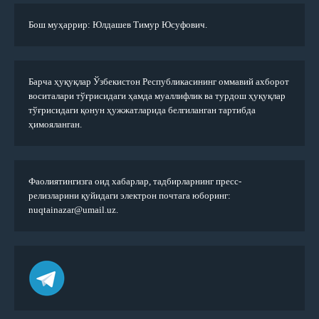
Бош муҳаррир: Юлдашев Тимур Юсуфович.
Барча ҳуқуқлар Ўзбекистон Республикасининг оммавий ахборот
воситалари тўғрисидаги ҳамда муаллифлик ва турдош ҳуқуқлар
тўғрисидаги қонун ҳужжатларида белгиланган тартибда
ҳимояланган.
Фаолиятингизга оид хабарлар, тадбирларнинг пресс-
релизларини қуйидаги электрон почтага юборинг:
nuqtainazar@umail.uz.