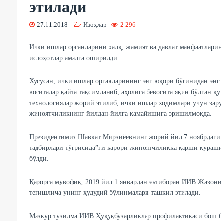
этилади
27.11.2018
Изоҳлар
2 296
Ички ишлар органларини халқ, жамият ва давлат манфаатлари
ислоҳотлар амалга оширилди.
Хусусан, ички ишлар органларининг энг юқори бўғинидан энг 
воситалар қайта тақсимланиб, аҳолига бевосита яқин бўлган қ
технологиялар жорий этилиб, ички ишлар ходимлари учун зар
жиноятчиликнинг йилдан-йилга камайишига эришилмоқда.
Президентимиз Шавкат Мирзиёевнинг жорий йил 7 ноябрдаги
тадбирлари тўғрисида”ги қарори жиноятчиликка қарши кураш
бўлди.
Қарорга мувофиқ, 2019 йил 1 январдан эътиборан ИИВ Жазон
тегишлича унинг ҳудудий бўлинмалари ташкил этилади.
Мазкур тузилма ИИВ Ҳуқуқбузарликлар профилактикаси бош 