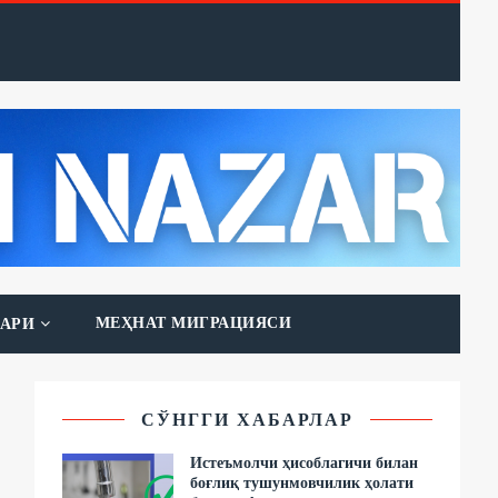
МЕҲНАТ МИГРАЦИЯСИ
АРИ
СЎНГГИ ХАБАРЛАР
Истеъмолчи ҳисоблагичи билан
боғлиқ тушунмовчилик ҳолати