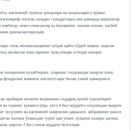
натга, ижтимоий турмуш қоидалари ва анъаналарига ҳурмат
мэътироф этилган халқаро стандартларга мос равишда маҳкумлар
 навбатда, вояга етмаганлар ва ёшларнинг таълим олиши, касбий
изими ривожлантирилади.
ижро этиш механизмларини тубдан қайта кўриб чиқиш, шартли
зод қилинган шахсларнинг хулқ-атвори устидан назорат
ик назоратини кучайтириш, уларнинг озодликдан маҳрум этиш
а фуқаролик жамияти институтлари билан узвий ҳамкорлиги
ган пробация хизмати моҳиятини соддароқ қилиб тушунтириб
 ва суднинг ҳукмига кўра, унга 4 йил муддатга озодликдан маҳрум
нг хусусияти ва ижтимоий хавфлилик даражаси, айбдорнинг шахси
ланган жазони ўтамасдан туриб ҳам унинг хулқини назорат қилиш
атан шартли 2 йил синов муддати белгилади.