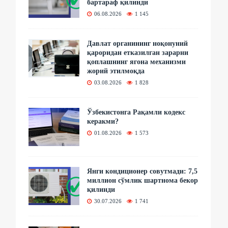
бартараф қилинди
06.08.2026
1 145
Давлат органининг ноқонуний
қароридан етказилган зарарни
қоплашнинг ягона механизми
жорий этилмоқда
03.08.2026
1 828
Ўзбекистонга Рақамли кодекс
керакми?
01.08.2026
1 573
Янги кондиционер совутмади: 7,5
миллион сўмлик шартнома бекор
қилинди
30.07.2026
1 741