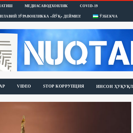
НАТИШ
МЕДИАСАВОДХОНЛИК
COVID-19
ИЛАВИЙ ЗЎРАВОНЛИККА «ЙЎҚ» ДЕЙМИЗ!
ЎЗБЕКЧА
АР
VIDEO
STOP КОРРУПЦИЯ
ИНСОН ҲУҚУҚЛ