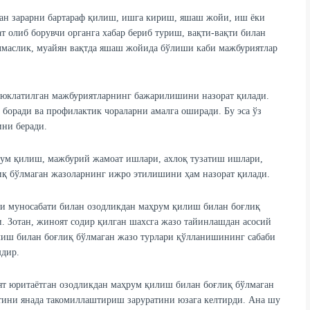
ган зарарни бартараф қилиш, ишга кириш, яшаш жойи, иш ёки
ат олиб борувчи органга хабар бериб туриш, вақти-вақти билан
ўлмаслик, муайян вақтда яшаш жойида бўлиши каби мажбуриятлар
 юклатилган мажбуриятларнинг бажарилишини назорат қилади.
 боради ва профилактик чораларни амалга оширади. Бу эса ўз
ни беради.
рум қилиш, мажбурий жамоат ишлари, ахлоқ тузатиш ишлари,
иқ бўлмаган жазоларнинг ижро этилишини ҳам назорат қилади.
и муносабати билан озодликдан маҳрум қилиш билан боғлиқ
. Зотан, жиноят содир қилган шахсга жазо тайинлашдан асосий
лиш билан боғлиқ бўлмаган жазо турлари қўлланишининг сабаби
шдир.
ият юритаётган озодликдан маҳрум қилиш билан боғлиқ бўлмаган
ини янада такомиллаштириш заруратини юзага келтирди. Ана шу