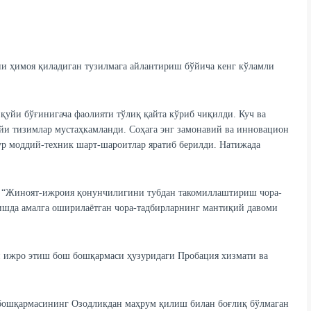
ни ҳимоя қиладиган тузилмага айлантириш бўйича кенг кўламли
қуйи бўғинигача фаолияти тўлиқ қайта кўриб чиқилди. Куч ва
уйи тизимлар мустаҳкамланди. Соҳага энг замонавий ва инновацион
ур моддий-техник шарт-шароитлар яратиб берилди. Натижада
 “Жиноят-ижроия қонунчилигини тубдан такомиллаштириш чора-
ишда амалга оширилаётган чора-тадбирларнинг мантиқий давоми
и ижро этиш бош бошқармаси ҳузуридаги Пробация хизмати ва
бошқармасининг Озодликдан маҳрум қилиш билан боғлиқ бўлмаган