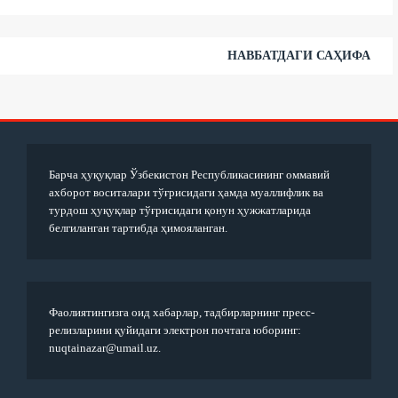
НАВБАТДАГИ САҲИФА
Барча ҳуқуқлар Ўзбекистон Республикасининг оммавий
ахборот воситалари тўғрисидаги ҳамда муаллифлик ва
турдош ҳуқуқлар тўғрисидаги қонун ҳужжатларида
белгиланган тартибда ҳимояланган.
Фаолиятингизга оид хабарлар, тадбирларнинг пресс-
релизларини қуйидаги электрон почтага юборинг:
nuqtainazar@umail.uz.