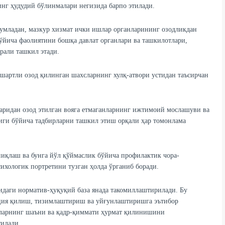
нг ҳудудий бўлинмалари негизида барпо этилади.
умладан, мазкур хизмат ички ишлар органларининг озодликдан
йича фаолиятини бошқа давлат органлари ва ташкилотлари,
рали ташкил этади.
шартли озод қилинган шахсларнинг хулқ-атвори устидан таъсирчан
ларидан озод этилган вояга етмаганларнинг ижтимоий мослашуви ва
иги бўйича тадбирларни ташкил этиш орқали ҳар томонлама
ниқлаш ва бунга йўл қўймаслик бўйича профилактик чора-
хологик портретини тузган ҳолда ўрганиб боради.
даги норматив-ҳуқуқий база янада такомиллаштирилади. Бу
ция қилиш, тизимлаштириш ва уйғунлаштиришга эътибор
уларнинг шаъни ва қадр-қиммати ҳурмат қилинишини
илади.