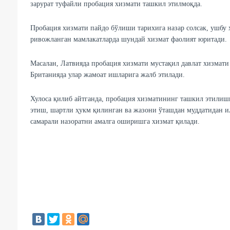
зарурат туфайли пробация хизмати ташкил этилмоқда.
Пробация хизмати пайдо бўлиши тарихига назар солсак, ушбу 
ривожланган мамлакатларда шундай хизмат фаолият юритади.
Масалан, Латвияда пробация хизмати мустақил давлат хизмати 
Британияда улар жамоат ишларига жалб этилади.
Хулоса қилиб айтганда, пробация хизматининг ташкил этилиш
этиш, шартли ҳукм қилинган ва жазони ўташдан муддатидан и
самарали назоратни амалга оширишга хизмат қилади.