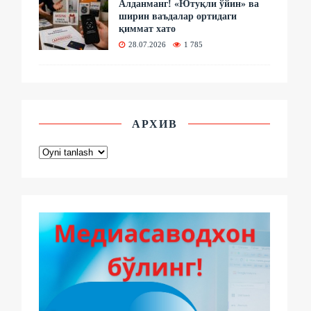
Алданманг! «Ютуқли ўйин» ва
ширин ваъдалар ортидаги
қиммат хато
28.07.2026
1 785
АРХИВ