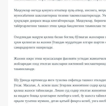
Маҳкумлар онгида қонунга итоаткор хулқ-атвор, инсонга, меҳ
муносабатини шакллантириш тизими такомиллаштирилади. Уму
ҳуқуқлари доираси янада кенгайтирилади. Маҳкумлар, биринчи
тайёргарлигини ташкил этиш ҳамда бандлигини таъминлаш т
Озодликдан маҳрум қилиш билан боғлиқ бўлмаган жазоларни 
ҳукм қилинган ва жазони ўташдан муддатидан илгари шартли о
самарадорлиги оширилади.
Жазони ижро этиш муассасалари фаолияти устидан жамоатчил
жойларидан озод этилган шахсларни ижтимоий мослаштиришд
таъминланади.
Шу ўринда юртимизда янги тузилма сифатида ташкил этилади
ўтсак. Масалан, А. исмли шахс ўғирлик жиноятини содир қилди
қилиш жазоси тайинланди. Лекин суд содир этилган жиноятни
ва ишдаги бошқа ҳолатларни эътиборга олиб, бу шахсга тайин
орқали тузатиш мумкин, деган қатъий фикрга келиб, унга нисб