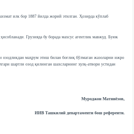
хизмат илк бор 1887 йилда жорий этилган. Ҳозирда кўплаб
ҳисобланади. Грузияда бу борада махсус агентлик мавжуд. Буюк
и озодликдан маҳрум этиш билан боғлиқ бўлмаган жазоларни ижро
лгари шартли озод қилинган шахсларнинг хулқ-атвори устидан
Муроджон Матниёзов,
ИИВ Ташкилий департаменти бош референти.