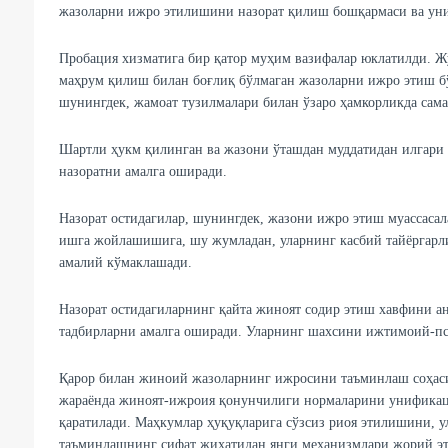
жазоларни ижро этилишини назорат қилиш бошқармаси ва уни
Пробация хизматига бир қатор муҳим вазифалар юклатилди. Ж
маҳрум қилиш билан боғлиқ бўлмаган жазоларни ижро этиш бў
шунингдек, жамоат тузилмалари билан ўзаро ҳамкорликда сама
Шартли ҳукм қилинган ва жазони ўташдан муддатидан илгари 
назоратни амалга оширади.
Назорат остидагилар, шунингдек, жазони ижро этиш муассаса
ишга жойлашишига, шу жумладан, уларнинг касбий тайёргарл
амалий кўмаклашади.
Назорат остидагиларнинг қайта жиноят содир этиш хавфини а
тадбирларни амалга оширади. Уларнинг шахсини ижтимоий-пси
Қарор билан жиноий жазоларнинг ижросини таъминлаш соҳаси
жараёнда жиноят-ижроия қонунчилиги нормаларини унифика
қаратилади. Маҳкумлар ҳуқуқларига сўзсиз риоя этилишини, 
таъминлашнинг сифат жиҳатидан янги механизмлари жорий эт