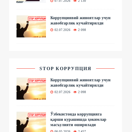
07.07.2026
2 130
Коррупциявий жиноятлар учун
жавобгарлик кучайтирилди
02.07.2026
2 098
STOP КОРРУПЦИЯ
Коррупциявий жиноятлар учун
жавобгарлик кучайтирилди
02.07.2026
2 098
Ўзбекистонда коррупцияга
қарши курашишда ҳокимлар
масъулияти оширилади
06.05.2026
2 457