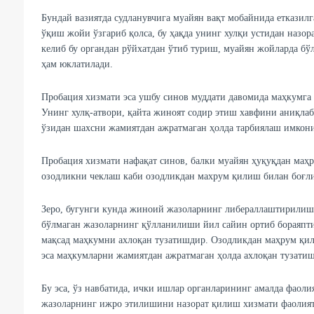
Бундай вазиятда судланувчига муайян вақт мобайнида етказил
ўқиш жойи ўзгариб қолса, бу ҳақда унинг хулқи устидан назор
келиб бу органдан рўйхатдан ўтиб туриш, муайян жойларда б
ҳам юклатилади.
Пробация хизмати эса ушбу синов муддати давомида маҳкумга
Унинг хулқ-атвори, қайта жиноят содир этиш хавфини аниқлаб
ўзидан шахсни жамиятдан ажратмаган ҳолда тарбиялаш имкони
Пробация хизмати нафақат синов, балки муайян ҳуқуқдан маҳ
озодликни чеклаш каби озодликдан махрум қилиш билан боғл
Зеро, бугунги кунда жиноий жазоларнинг либераллаштирилиш
бўлмаган жазоларнинг қўлланилиши йил сайин ортиб бораяпти
мақсад маҳкумни ахлоқан тузатишдир. Озодликдан маҳрум қи
эса маҳкумларни жамиятдан ажратмаган ҳолда ахлоқан тузати
Бу эса, ўз навбатида, ички ишлар органларининг амалда фаол
жазоларнинг ижро этилишини назорат қилиш хизмати фаолият