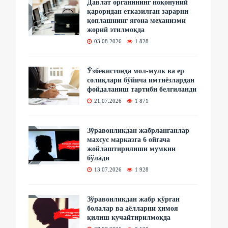
Давлат органининг ноқонуний
қароридан етказилган зарарни
қоплашнинг ягона механизми
жорий этилмоқда
03.08.2026
1 828
Ўзбекистонда мол-мулк ва ер
солиқлари бўйича имтиёзлардан
фойдаланиш тартиби белгиланди
21.07.2026
1 871
Зўравонликдан жабрланганлар
махсус марказга 6 ойгача
жойлаштирилиши мумкин
бўлади
13.07.2026
1 928
Зўравонликдан жабр кўрган
болалар ва аёлларни ҳимоя
қилиш кучайтирилмоқда