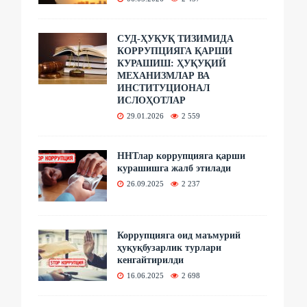
СУД-ҲУҚУҚ ТИЗИМИДА
КОРРУПЦИЯГА ҚАРШИ
КУРАШИШ: ҲУҚУҚИЙ
МЕХАНИЗМЛАР ВА
ИНСТИТУЦИОНАЛ
ИСЛОҲОТЛАР
29.01.2026
2 559
ННТлар коррупцияга қарши
курашишга жалб этилади
26.09.2025
2 237
Коррупцияга оид маъмурий
ҳуқуқбузарлик турлари
кенгайтирилди
16.06.2025
2 698