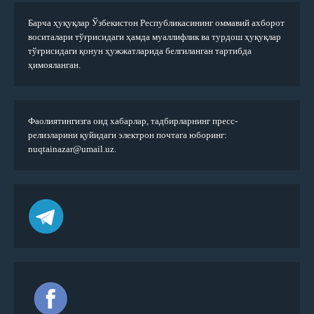
Барча ҳуқуқлар Ўзбекистон Республикасининг оммавий ахборот
воситалари тўғрисидаги ҳамда муаллифлик ва турдош ҳуқуқлар
тўғрисидаги қонун ҳужжатларида белгиланган тартибда
ҳимояланган.
Фаолиятингизга оид хабарлар, тадбирларнинг пресс-
релизларини қуйидаги электрон почтага юборинг:
nuqtainazar@umail.uz.