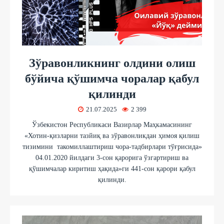
Зўравонликнинг олдини олиш
бўйича қўшимча чоралар қабул
қилинди
21.07.2025
2 399
Ўзбекистон Республикаси Вазирлар Маҳкамасининг
«Хотин-қизларни тазйиқ ва зўравонликдан ҳимоя қилиш
тизимини такомиллаштириш чора-тадбирлари тўғрисида»
04.01.2020 йилдаги 3-сон қарорига ўзгартириш ва
қўшимчалар киритиш ҳақида»ги 441-сон қарори қабул
қилинди.