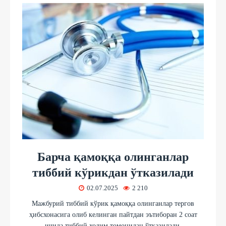
Барча қамоққа олинганлар
тиббий кўрикдан ўтказилади
02.07.2025
2 210
Мажбурий тиббий кўрик қамоққа олинганлар тергов
ҳибсхонасига олиб келинган пайтдан эътиборан 2 соат
ичида тиббий ходим томонидан ўтказилади.