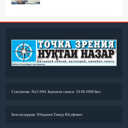
Гувоҳнома: №12-094. Берилган санаси: 24.08.2009 йил.
Бош муҳаррир: Юлдашев Тимур Юсуфович.