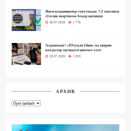
Янги кондиционер совутмади: 7,5 миллион
сўмлик шартнома бекор қилинди
30.07.2026
1 776
Алданманг! «Ютуқли ўйин» ва ширин
ваъдалар ортидаги қиммат хато
28.07.2026
1 819
АРХИВ