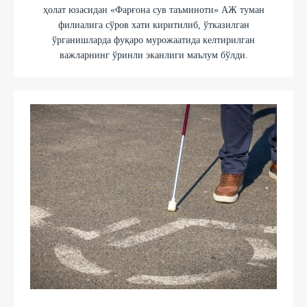
ҳолат юзасидан «Фарғона сув таъминоти» АЖ туман
филиалига сўров хати киритилиб, ўтказилган
ўрганишларда фуқаро мурожаатида келтирилган
важларнинг ўринли эканлиги маълум бўлди.