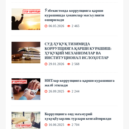
Ўзбекистонда коррупцияга қарши
курашишда ҳокимлар масъулияти
оширилади
06.05.2026
2 465
СУД-ҲУҚУҚ ТИЗИМИДА
КОРРУПЦИЯГА ҚАРШИ КУРАШИШ:
ҲУҚУҚИЙ МЕХАНИЗМЛАР ВА
ИНСТИТУЦИОНАЛ ИСЛОҲОТЛАР
29.01.2026
2 568
ННТлар коррупцияга қарши курашишга
жалб этилади
26.09.2025
2 244
Коррупцияга оид маъмурий
ҳуқуқбузарлик турлари кенгайтирилди
16.06.2025
2 704