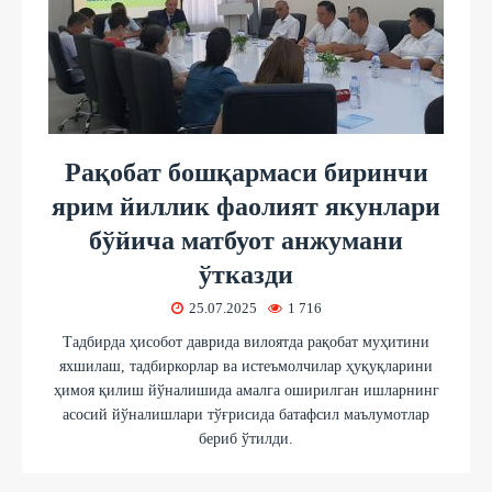
Рақобат бошқармаси биринчи
ярим йиллик фаолият якунлари
бўйича матбуот анжумани
ўтказди
25.07.2025
1 716
Тадбирда ҳисобот даврида вилоятда рақобат муҳитини
яхшилаш, тадбиркорлар ва истеъмолчилар ҳуқуқларини
ҳимоя қилиш йўналишида амалга оширилган ишларнинг
асосий йўналишлари тўғрисида батафсил маълумотлар
бериб ўтилди.