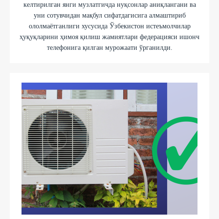
келтирилган янги музлатгичда нуқсонлар аниқлангани ва
уни сотувчидан мақбул сифатдагисига алмаштириб
ололмаётганлиги хусусида Ўзбекистон истеъмолчилар
ҳуқуқларини ҳимоя қилиш жамиятлари федерацияси ишонч
телефонига қилган мурожаати ўрганилди.