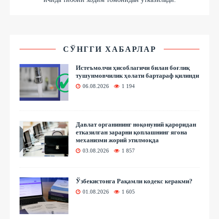
СЎНГГИ ХАБАРЛАР
Истеъмолчи ҳисоблагичи билан боғлиқ
тушунмовчилик ҳолати бартараф қилинди
06.08.2026
1 194
Давлат органининг ноқонуний қароридан
етказилган зарарни қоплашнинг ягона
механизми жорий этилмоқда
03.08.2026
1 857
Ўзбекистонга Рақамли кодекс керакми?
01.08.2026
1 605