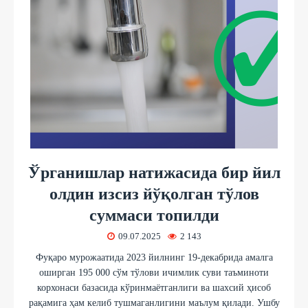
Ўрганишлар натижасида бир йил
олдин изсиз йўқолган тўлов
суммаси топилди
09.07.2025
2 143
Фуқаро мурожаатида 2023 йилнинг 19-декабрида амалга
оширган 195 000 сўм тўлови ичимлик суви таъминоти
корхонаси базасида кўринмаётганлиги ва шахсий ҳисоб
рақамига ҳам келиб тушмаганлигини маълум қилади. Ушбу