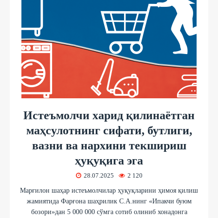
Истеъмолчи харид қилинаётган
маҳсулотнинг сифати, бутлиги,
вазни ва нархини текшириш
ҳуқуқига эга
28.07.2025
2 120
Марғилон шаҳар истеъмолчилар ҳуқуқларини ҳимоя қилиш
жамиятида Фарғона шаҳрилик С.А.нинг «Ипакчи буюм
бозори»дан 5 000 000 сўмга сотиб олиниб хонадонга