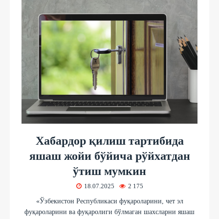
Хабардор қилиш тартибида
яшаш жойи бўйича рўйхатдан
ўтиш мумкин
18.07.2025
2 175
«Ўзбекистон Республикаси фуқароларини, чет эл
фуқароларини ва фуқаролиги бўлмаган шахсларни яшаш