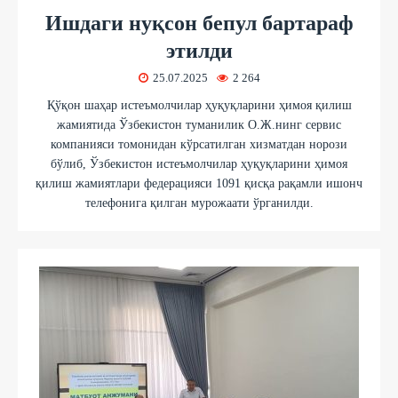
Ишдаги нуқсон бепул бартараф
этилди
25.07.2025
2 264
Қўқон шаҳар истеъмолчилар ҳуқуқларини ҳимоя қилиш
жамиятида Ўзбекистон туманилик О.Ж.нинг сервис
компанияси томонидан кўрсатилган хизматдан норози
бўлиб, Ўзбекистон истеъмолчилар ҳуқуқларини ҳимоя
қилиш жамиятлари федерацияси 1091 қисқа рақамли ишонч
телефонига қилган мурожаати ўрганилди.