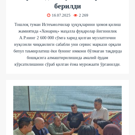
берилди
16.07.2025
2 269
Тошлоқ туман Истеъмолчилар ҳуқуқларини ҳимоя қилиш
жамиятида «Хонариқ» маҳалла фуқаролар йигинилик
А.Р.нинг 2 600 000 сўмга харид қилган музлатгични
нуқсонли чиққанлиги сабабли уни сервис маркази орқали
бепул таъмирлатиш ёки бунинг имкони бўлмаган тақдирда
бошқасига алмаштирилишида амалий ёрдам
кўрсатилишини сўраб қилган ёзма мурожаати ўрганилди.