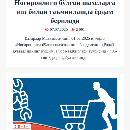
Ногиронлиги бўлган шахсларга
иш билан таъминлашда ёрдам
берилади
07.07.2025
2 091
Вазирлар Маҳкамасининг 01.07.2025 йилдаги
«Ногиронлиги бўлган шахсларнинг бандлигини қўллаб-
қувватлашнинг қўшимча чора-тадбирлари тўғрисида» 405-
сон қарори қабул қилинди.