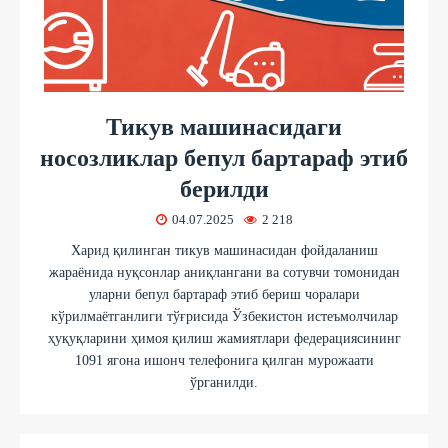
Тикув машинасидаги
носозликлар бепул бартараф этиб
берилди
04.07.2025
2 218
Харид қилинган тикув машинасидан фойдаланиш
жараёнида нуқсонлар аниқлангани ва сотувчи томонидан
уларни бепул бартараф этиб бериш чоралари
кўрилмаётганлиги тўғрисида Ўзбекистон истеъмолчилар
ҳуқуқларини ҳимоя қилиш жамиятлари федерациясининг
1091 ягона ишонч телефонига қилган мурожаати
ўрганилди.