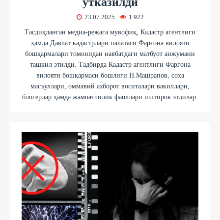
ўтказилди
23.07.2025
1 922
Тасдиқланган медиа-режага мувофиқ, Кадастр агентлиги
ҳамда Давлат кадастрлари палатаси Фарғона вилояти
бошқармалари томонидан навбатдаги матбуот анжумани
ташкил этилди. Тадбирда Кадастр агентлиги Фарғона
вилояти бошқармаси бошлиғи Н.Машрапов, соҳа
масъуллари, оммавий ахборот воситалари вакиллари,
блогерлар ҳамда жамоатчилик фаоллари иштирок этдилар.