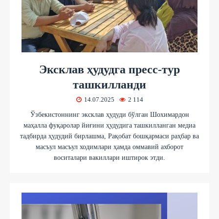
Эксклав ҳудудга пресс-тур
ташкилланди
14.07.2025
2 114
Ўзбекистоннинг эксклав ҳудуди бўлган Шохимардон
маҳалла фуқаролар йиғини ҳудудига ташкилланган медиа
тадбирда ҳудудий бирлашма, Рақобат бошқармаси раҳбар ва
масъул масъул ходимлари ҳамда оммавий ахборот
воситалари вакиллари иштирок этди.