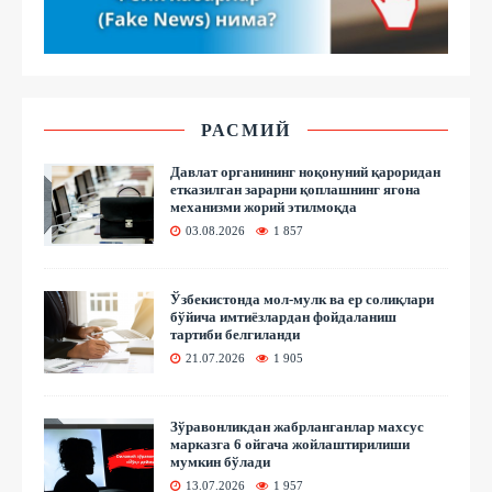
РАСМИЙ
Давлат органининг ноқонуний қароридан
етказилган зарарни қоплашнинг ягона
механизми жорий этилмоқда
03.08.2026
1 857
Ўзбекистонда мол-мулк ва ер солиқлари
бўйича имтиёзлардан фойдаланиш
тартиби белгиланди
21.07.2026
1 905
Зўравонликдан жабрланганлар махсус
марказга 6 ойгача жойлаштирилиши
мумкин бўлади
13.07.2026
1 957