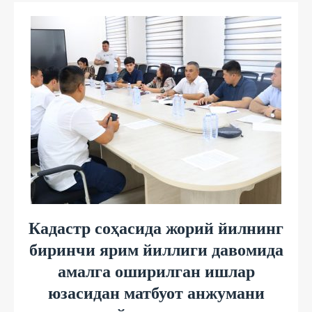
Кадастр соҳасида жорий йилнинг
биринчи ярим йиллиги давомида
амалга оширилган ишлар
юзасидан матбуот анжумани