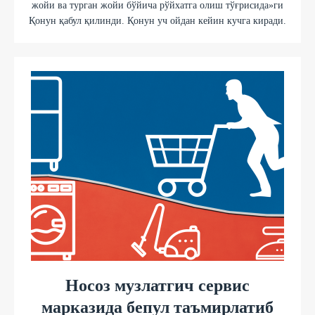
жойи ва турган жойи бўйича рўйхатга олиш тўғрисида»ги
Қонун қабул қилинди. Қонун уч ойдан кейин кучга киради.
Носоз музлатгич сервис
марказида бепул таъмирлатиб