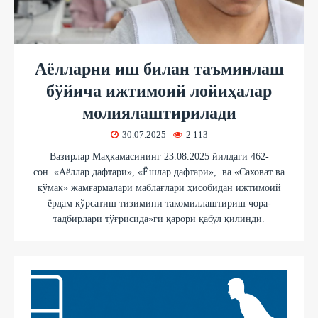
Аёлларни иш билан таъминлаш
бўйича ижтимоий лойиҳалар
молиялаштирилади
30.07.2025
2 113
Вазирлар Маҳкамасининг 23.08.2025 йилдаги 462-
сон «Аёллар дафтари», «Ёшлар дафтари», ва «Саховат ва
кўмак» жамғармалари маблағлари ҳисобидан ижтимоий
ёрдам кўрсатиш тизимини такомиллаштириш чора-
тадбирлари тўғрисида»ги қарори қабул қилинди.