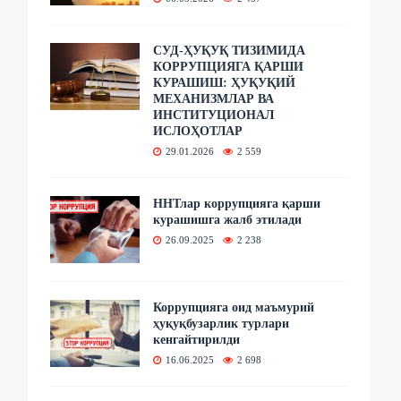
СУД-ҲУҚУҚ ТИЗИМИДА
КОРРУПЦИЯГА ҚАРШИ
КУРАШИШ: ҲУҚУҚИЙ
МЕХАНИЗМЛАР ВА
ИНСТИТУЦИОНАЛ
ИСЛОҲОТЛАР
29.01.2026
2 559
ННТлар коррупцияга қарши
курашишга жалб этилади
26.09.2025
2 238
Коррупцияга оид маъмурий
ҳуқуқбузарлик турлари
кенгайтирилди
16.06.2025
2 698