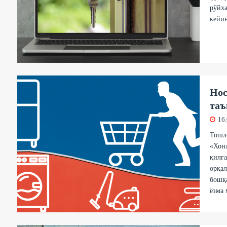
рўйха
кейин
Нос
таъ
16
Тошл
«Хона
қилга
орқал
бошқ
ёзма 