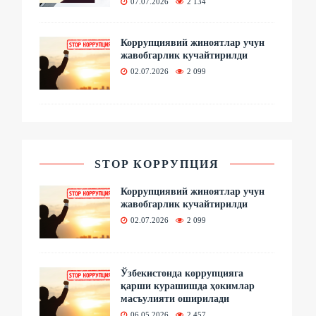
07.07.2026
2 134
Коррупциявий жиноятлар учун
жавобгарлик кучайтирилди
02.07.2026
2 099
STOP КОРРУПЦИЯ
Коррупциявий жиноятлар учун
жавобгарлик кучайтирилди
02.07.2026
2 099
Ўзбекистонда коррупцияга
қарши курашишда ҳокимлар
масъулияти оширилади
06.05.2026
2 457