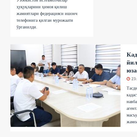
Ўзбекистон истеъмолчилар
ҳуқуқларини ҳимоя қилиш
жамиятлари федерацияси ишонч
телефонига қилган мурожаати
ўрганилди.
Кад
йил
юза
23
Тасди
кадас
навба
аген
масъу
жамо