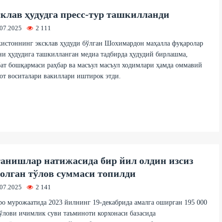
клав ҳудудга пресс-тур ташкилланди
.07.2025
2 111
истоннинг эксклав ҳудуди бўлган Шохимардон маҳалла фуқаролар
и ҳудудига ташкилланган медиа тадбирда ҳудудий бирлашма,
ат бошқармаси раҳбар ва масъул масъул ходимлари ҳамда оммавий
от воситалари вакиллари иштирок этди.
анишлар натижасида бир йил олдин изсиз
олган тўлов суммаси топилди
.07.2025
2 141
о мурожаатида 2023 йилнинг 19-декабрида амалга оширган 195 000
ўлови ичимлик суви таъминоти корхонаси базасида