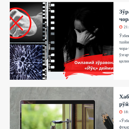
Зўр
чор
21
Ўзбе
тазй
чора-
ўзгар
қили
Хаб
рўй
18
«Ўзбе
фуқа