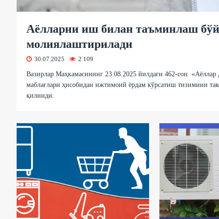
Аёлларни иш билан таъминлаш бў
молиялаштирилади
30.07.2025
2 109
Вазирлар Маҳкамасининг 23.08.2025 йилдаги 462-сон «Аёллар 
маблағлари ҳисобидан ижтимоий ёрдам кўрсатиш тизимини так
қилинди.