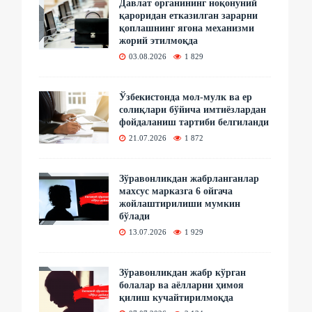
Давлат органининг ноқонуний
қароридан етказилган зарарни
қоплашнинг ягона механизми
жорий этилмоқда
03.08.2026
1 829
Ўзбекистонда мол-мулк ва ер
солиқлари бўйича имтиёзлардан
фойдаланиш тартиби белгиланди
21.07.2026
1 872
Зўравонликдан жабрланганлар
махсус марказга 6 ойгача
жойлаштирилиши мумкин
бўлади
13.07.2026
1 929
Зўравонликдан жабр кўрган
болалар ва аёлларни ҳимоя
қилиш кучайтирилмоқда