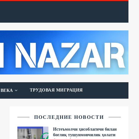
ТРУДОВАЯ МИГРАЦИЯ
ОВЕКА
ПОСЛЕДНИЕ НОВОСТИ
Истеъмолчи ҳисоблагичи билан
боғлиқ тушунмовчилик ҳолати