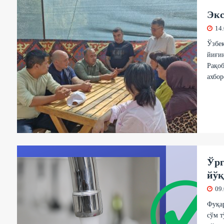
Экс
14
Ўзбек
йиғин
Рақоб
ахбор
Ўрг
йўқ
09
Фуқар
сўм т