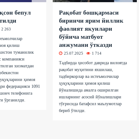
қсон бепул
Рақобат бошқармаси
этилди
биринчи ярим йиллик
фаолият якунлари
2 263
бўйича матбуот
теъмолчилар
анжумани ўтказди
моя қилиш
кистон туманилик
25.07.2025
1 714
с компанияси
Тадбирда ҳисобот даврида вилоятда
атилган хизматдан
рақобат муҳитини яхшилаш,
збекистон
тадбиркорлар ва истеъмолчилар
ҳуқуқларини ҳимоя
ҳуқуқларини ҳимоя қилиш
ри федерацияси 1091
йўналишида амалга оширилган
ишонч телефонига
ишларнинг асосий йўналишлари
ти ўрганилди.
тўғрисида батафсил маълумотлар
бериб ўтилди.