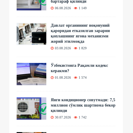
бартараф қилинди
06.08.2026
1 149
Давлат органининг ноқонуний
қароридан етказилган зарарни
қоплашнинг ягона механизми
жорий этилмоқда
03.08.2026
1 829
Ўзбекистонга Рақамли кодекс
керакми?
01.08.2026
1 574
Янги кондиционер совутмади: 7,5
миллион сўмлик шартнома бекор
қилинди
30.07.2026
1 742