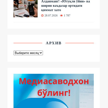
Алданманг! «Ютуқли ўйин» ва
ширин ваъдалар ортидаги
қиммат хато
28.07.2026
1 787
АРХИВ