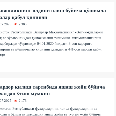
авонликнинг олдини олиш бўйича қўшимча
алар қабул қилинди
.07.2025
2 395
кистон Республикаси Вазирлар Маҳкамасининг «Хотин-қизларни
иқ ва зўравонликдан ҳимоя қилиш тизимини такомиллаштириш
тадбирлари тўғрисида» 04.01.2020 йилдаги 3-сон қарорига
тириш ва қўшимчалар киритиш ҳақида»ги 441-сон қарори қабул
нди.
ардор қилиш тартибида яшаш жойи бўйича
хатдан ўтиш мумкин
.07.2025
2 173
кистон Республикаси фуқароларини, чет эл фуқароларини ва
ролиги бўлмаган шахсларни яшаш жойи ва турган жойи бўйича