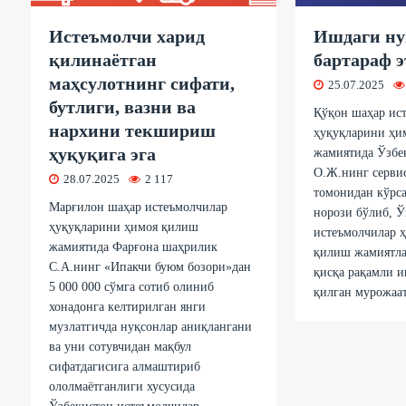
Истеъмолчи харид
Ишдаги ну
қилинаётган
бартараф 
маҳсулотнинг сифати,
25.07.2025
бутлиги, вазни ва
Қўқон шаҳар ис
нархини текшириш
ҳуқуқларини ҳи
ҳуқуқига эга
жамиятида Ўзбе
О.Ж.нинг серви
28.07.2025
2 117
томонидан кўрс
Марғилон шаҳар истеъмолчилар
норози бўлиб, Ў
ҳуқуқларини ҳимоя қилиш
истеъмолчилар 
жамиятида Фарғона шаҳрилик
қилиш жамиятла
С.А.нинг «Ипакчи буюм бозори»дан
қисқа рақамли 
5 000 000 сўмга сотиб олиниб
қилган мурожаа
хонадонга келтирилган янги
музлатгичда нуқсонлар аниқлангани
ва уни сотувчидан мақбул
сифатдагисига алмаштириб
ололмаётганлиги хусусида