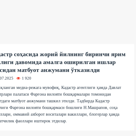
астр соҳасида жорий йилнинг биринчи ярим
лиги давомида амалга оширилган ишлар
сидан матбуот анжумани ўтказилди
.07.2025
1 920
қланган медиа-режага мувофиқ, Кадастр агентлиги ҳамда Давлат
трлари палатаси Фарғона вилояти бошқармалари томонидан
тдаги матбуот анжумани ташкил этилди. Тадбирда Кадастр
тлиги Фарғона вилояти бошқармаси бошлиғи Н.Машрапов, соҳа
ллари, оммавий ахборот воситалари вакиллари, блогерлар ҳамда
атчилик фаоллари иштирок этдилар.