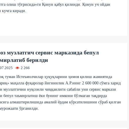
тга олиш тўғрисида»ги Қонун қабул қилинди. Қонун уч ойдан
 кучга киради.
оз музлатгич сервис марказида бепул
мирлатиб берилди
.07.2025
2 266
оқ туман Истеъмолчилар ҳуқуқларини ҳимоя қилиш жамиятида
риқ» маҳалла фуқаролар йигинилик А.Р.нинг 2 600 000 сўмга харид
н музлатгични нуқсонли чиққанлиги сабабли уни сервис маркази
и бепул таъмирлатиш ёки бунинг имкони бўлмаган тақдирда
асига алмаштирилишида амалий ёрдам кўрсатилишини сўраб қилган
мурожаати ўрганилди.