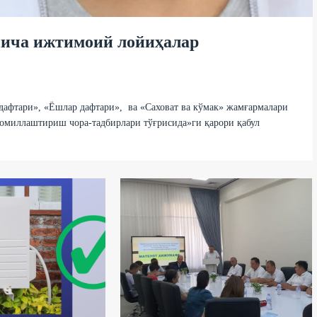
йича ижтимоий лойиҳалар
дафтари», «Ёшлар дафтари», ва «Саховат ва кўмак» жамғармалари
омиллаштириш чора-тадбирлари тўғрисида»ги қарори қабул