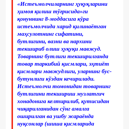
«Истеъмолчиларнинг ҳуқуқларини
ҳимоя қилиш тўғрисида»ги
қонуннинг 8-моддасига кўра
истеъмолчида харид қилинаётган
маҳсулотнинг сифатини,
бутлигини, вазни ва нархини
текшириб олиш ҳуқуқи мавжуд.
Товарнинг бутлиги текширилганда
товар таркибий қисмлари, эҳтиёт
қисмлари мавжудлиги, уларнинг бус-
бутунлиги кўздан кечирилади.
Истеъмолчи томонидан товарнинг
бутлигини текшириш музлатгич
хонадонига келтирилиб, қутисидан
чиқарилганидан сўнг амалга
оширилган ва ушбу жараёнда
нуқсонлар (шиша қисмларида