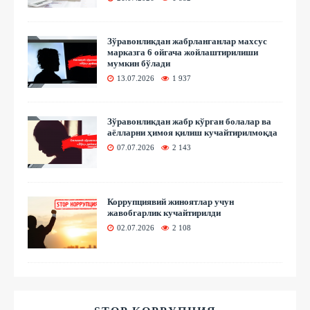
Зўравонликдан жабрланганлар махсус
марказга 6 ойгача жойлаштирилиши
мумкин бўлади
13.07.2026
1 937
Зўравонликдан жабр кўрган болалар ва
аёлларни ҳимоя қилиш кучайтирилмоқда
07.07.2026
2 143
Коррупциявий жиноятлар учун
жавобгарлик кучайтирилди
02.07.2026
2 108