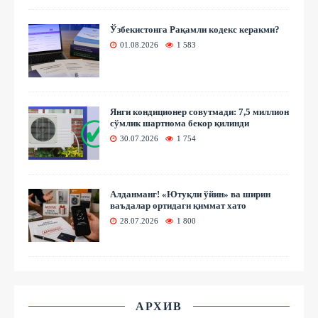
Ўзбекистонга Рақамли кодекс керакми?
01.08.2026
1 583
Янги кондиционер совутмади: 7,5 миллион
сўмлик шартнома бекор қилинди
30.07.2026
1 754
Алданманг! «Ютуқли ўйин» ва ширин
ваъдалар ортидаги қиммат хато
28.07.2026
1 800
АРХИВ