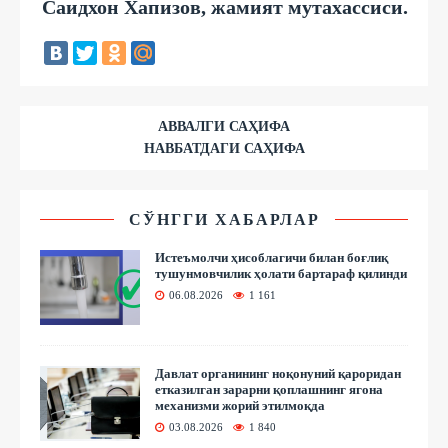
Саидхон Хапизов, жамият мутахассиси.
АВВАЛГИ САҲИФА
НАВБАТДАГИ САҲИФА
СЎНГГИ ХАБАРЛАР
Истеъмолчи ҳисоблагичи билан боғлиқ
тушунмовчилик ҳолати бартараф қилинди
06.08.2026
1 161
Давлат органининг ноқонуний қароридан
етказилган зарарни қоплашнинг ягона
механизми жорий этилмоқда
03.08.2026
1 840