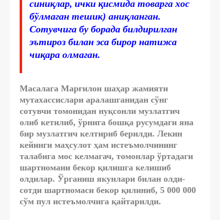
синиқлар, ички қисмида товарга хос
бўлмаган тешик) аниқланган.
Сотувчига бу борада билдирилган
эътироз билан эса бирор натижа
чиқара олмаган.
Масалага Марғилон шаҳар жамияти
мутахассислари аралашганидан сўнг
сотувчи томонидан нуқсонли музлатгич
олиб кетилиб, ўрнига бошқа русумдаги яна
бир музлатгич келтириб берилди. Лекин
кейинги маҳсулот ҳам истеъмолчининг
талабига мос келмагач, томонлар ўртадаги
шартномани бекор қилишга келишиб
олдилар. Ўрганиш якунлари билан олди-
сотди шартномаси бекор қилиниб, 5 000 000
сўм пул истеъмолчига қайтарилди.