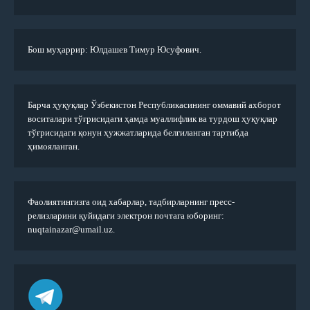
Бош муҳаррир: Юлдашев Тимур Юсуфович.
Барча ҳуқуқлар Ўзбекистон Республикасининг оммавий ахборот
воситалари тўғрисидаги ҳамда муаллифлик ва турдош ҳуқуқлар
тўғрисидаги қонун ҳужжатларида белгиланган тартибда
ҳимояланган.
Фаолиятингизга оид хабарлар, тадбирларнинг пресс-
релизларини қуйидаги электрон почтага юборинг:
nuqtainazar@umail.uz.