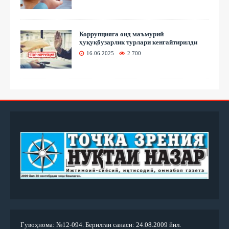
Коррупцияга оид маъмурий
ҳуқуқбузарлик турлари кенгайтирилди
16.06.2025
2 700
Гувоҳнома: №12-094. Берилган санаси: 24.08.2009 йил.