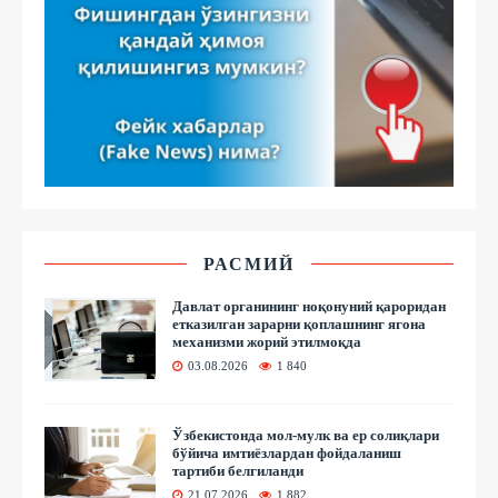
РАСМИЙ
Давлат органининг ноқонуний қароридан
етказилган зарарни қоплашнинг ягона
механизми жорий этилмоқда
03.08.2026
1 840
Ўзбекистонда мол-мулк ва ер солиқлари
бўйича имтиёзлардан фойдаланиш
тартиби белгиланди
21.07.2026
1 882