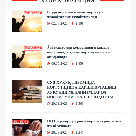
STOP КОРРУПЦИЯ
Коррупциявий жиноятлар учун
жавобгарлик кучайтирилди
02.07.2026
2 108
Ўзбекистонда коррупцияга қарши
курашишда ҳокимлар масъулияти
оширилади
06.05.2026
2 459
СУД-ҲУҚУҚ ТИЗИМИДА
КОРРУПЦИЯГА ҚАРШИ КУРАШИШ:
ҲУҚУҚИЙ МЕХАНИЗМЛАР ВА
ИНСТИТУЦИОНАЛ ИСЛОҲОТЛАР
29.01.2026
2 560
ННТлар коррупцияга қарши курашишга
жалб этилади
26.09.2025
2 241