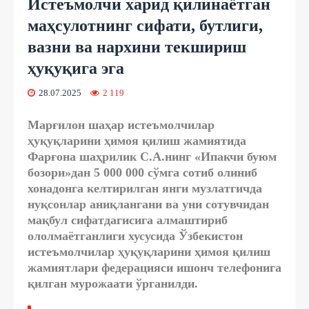
Истеъмолчи харид қилинаётган
маҳсулотнинг сифати, бутлиги,
вазни ва нархини текшириш
ҳуқуқига эга
28.07.2025
2 119
Марғилон шаҳар истеъмолчилар
ҳуқуқларини ҳимоя қилиш жамиятида
Фарғона шаҳрилик С.А.нинг «Ипакчи буюм
бозори»дан 5 000 000 сўмга сотиб олиниб
хонадонга келтирилган янги музлатгичда
нуқсонлар аниқлангани ва уни сотувчидан
мақбул сифатдагисига алмаштириб
ололмаётганлиги хусусида Ўзбекистон
истеъмолчилар ҳуқуқларини ҳимоя қилиш
жамиятлари федерацияси ишонч телефонига
қилган мурожаати ўрганилди.